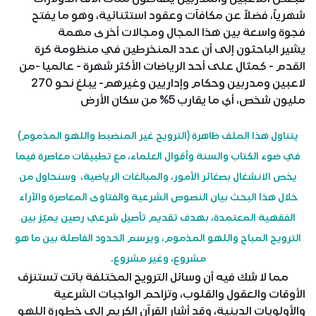
شهرياً، فضلاً عن مكافآت وعقود استثنائية، وهو ما يفتح
فجوة واسعة بين هذا المجال ومجالات أخرى مهمة
يشير الباحثون إلى أن عدد المنخرطين في منظومة كرة
القدم - كمثال على أحد الرياضات الأكثر شهرة - عالميا -من
لاعبين ومدربين وحكام وإداريين وغيرهم- يبلغ نحو 270
مليون شخص، أي ما يقارب 5% من سكان الأرض
يتناول هذا الملف ظاهرة (الترويح غير المنضبط واللهو المذموم)
في ضوء الكتاب والسنة وأقوال العلماء، مع تطبيقات معاصرة فيما
يخص الانشغال بصغائر الأمور، والمبالغات الرياضية، وسنحاول من
خلال هذا البحث بيان النصوص الشرعية والفتاوى المعاصرة والآراء
الفقهية المعتمدة، بهدف تقديم تأصيل شرعي رصين يميّز بين
الترويح المباح واللهو المذموم، ويرسم الحدود الفاصلة بين ما هو
مشروع، وغير مشروع.
مما لا شك فيه أن وسائل الترويح المختلفة باتت تستنزف
الأوقات والعقول والقلوب، وتزاحم الواجبات الشرعية
والأولويات الدينية، وقد أشار القرآن الكريم إلى خطورة اللهو