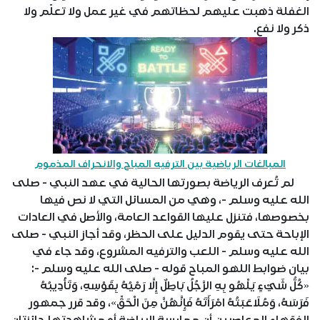
الغفلة ذهبت عليهم لحظاتهم في غير عمل ولا تعلّم ولا
ذكر ولا نفع.
المبالغات الرياضية بين الترفيه المباح والانحراف المذموم
لم تُعرف الرياضة بصورتها الحالية في عهد النبي - صلى
الله عليه وسلم -، وهي من المسائل التي لا نص فيها
بخصوصها، فتنزل عليها القواعد العامة، والأصل في العادات
الإباحة حتى يقوم الدليل على الحظر، وقد أجاز النبي - صلى
الله عليه وسلم - اللعب والترفيه المشروع، وقد جاء في
بيان ضوابط اللهو المباح قوله - صلى الله عليه وسلم -:
«كُلُّ شَيْءٍ يَلْهُو بِهِ الرَّجُلُ بَاطِلٌ إِلَّا رَمْيُهُ بِقَوْسِهِ، وَتَأْدِيبُهُ
فَرَسَهُ، وَمُلَاعَبَتُهُ امْرَأَتَهُ فَإِنَّهُنَّ مِنَ الْحَقِّ»، وقد قرر جمهور
الفقهاء المعاصرين أن ممارسة الرياضة أو مشاهدتها جائزتان