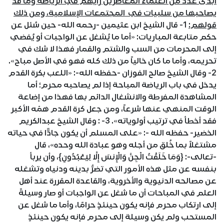
أبدى عدد من العلماء المعاصرين رأيهم في الرياضة وما قد
يصاحبها من سلبيات في المجتمعات الإسلامية، ومن ذلك
قولهم:
1- قال الشيخ ابن عثيمين -رحمه الله- حين سُئل عن
حكم متابعة المباريات: «أما ما يُشغل عن الواجبات أو يُفضي
إلى المحرمات من السب والشتم والقمار فهذا لا شك في
تحريمه، وأما ما كان خالياً من ذلك كله فهو في الأصل مباح».
2- وقال الشيخ صالح الفوزان -حفظه الله-: «اللعب بكرة القدم
يدخل في باب الرياضة المباحة إذا لم يصاحبه محرم؛ أما
المشاهدة المفرطة والانشغال الدائم بها فهذا من إضاعة
الوقت المنهي عنها شرعاً، ومن جعل كرة القدم همّه الأكبر
فقد أخطأ في ترتيب أولوياته». 3- : وقال الشيخ عبدالكريم
الخضير- حفظه الله -: «على المسلم أن يكون جادًّا في حياته
مشتغلاً بما خُلق من أجله وهو عبادة الله وحده»، قال
-تعالى-: {وَمَا خَلَقْتُ الْجِنَّ وَالْإِنسَ إِلَّا لِيَعْبُدُونِ}، وأن يربأ
بنفسه عن مثل هذه الأمور التي تضرُّ بدينه ودنياه وتشغله
عن مصالحه الدنيوية والأخروية، والقاعدة المقررة عند أهل
العلم في المباحات أن ما شغل عن الواجبات أو صار وسيلةً
إلى ارتكاب محرم فإنه يكون حينئذٍ حرامًا، وأما ما شغل عن
المستحب ولم يكن وسيلة إلى محرم فإنه يكون حينئذٍ