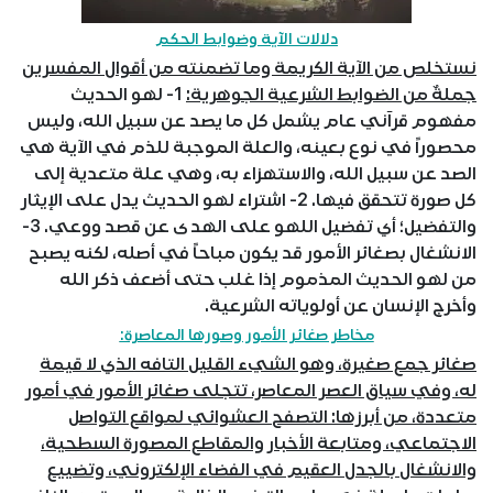
دلالات الآية وضوابط الحكم
نستخلص من الآية الكريمة وما تضمنته من أقوال المفسرين
جملةٌ من الضوابط الشرعية الجوهرية:
1- لهو الحديث
مفهوم قرآني عام يشمل كل ما يصد عن سبيل الله، وليس
محصوراً في نوع بعينه، والعلة الموجبة للذم في الآية هي
الصد عن سبيل الله، والاستهزاء به، وهي علة متعدية إلى
كل صورة تتحقق فيها. 2- اشتراء لهو الحديث يدل على الإيثار
والتفضيل؛ أي تفضيل اللهو على الهدى عن قصد ووعي. 3-
الانشغال بصغائر الأمور قد يكون مباحاً في أصله، لكنه يصبح
من لهو الحديث المذموم إذا غلب حتى أضعف ذكر الله
وأخرج الإنسان عن أولوياته الشرعية.
مخاطر صغائر الأمور وصورها المعاصرة:
صغائر جمع صغيرة، وهو الشيء القليل التافه الذي لا قيمة
له، وفي سياق العصر المعاصر، تتجلى صغائر الأمور في أمور
متعددة، من أبرزها: التصفح العشوائي لمواقع التواصل
الاجتماعي، ومتابعة الأخبار والمقاطع المصورة السطحية،
والانشغال بالجدل العقيم في الفضاء الإلكتروني، وتضييع