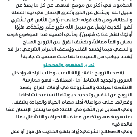
المذموم في أكثر من موضع؛ فنهى عن كل ما يصدّ عن
سبيل الله، ويشغل عن الحق ويُغرق الإنسان في تيه الغفلة
والبطالة، ومن ذلك قوله -تعالى-: {وَمِنَ النَّاسِ مَن يَشْتَرِي
لَهْوَ الْحَدِيثِ لِيُضِلَّ عَن سَبِيلِ اللَّهِ بِغَيْرِ عِلْمٍ وَيَتَّخِذَهَا هُزُوًا
أُولَئِكَ لَهُمْ عَذَابٌ مُّهِينٌ}، وتأتي أهمية هذا الموضوع كونه
يمسّ واقعاً معاشاً، ويكشف الفرق بين الترويح المباح
والسعي فيما يُفسد القلب ويُضعف الالتزام الشرعي؛ بل قد
يُهدد جوانب من العقيدة ذاتها تحت مسميات جاذبة!
تحرير المفهوم والمصطلح
يُقصد بالترويح -لغة- إزالة التعب، وطلب الراحة، وإدخال
السرور، وتجديد النشاط. أما -اصطلاحًا- فهو ممارسة
الأنشطة المباحة والمشروعة في أوقات الفراغ؛ بقصد
الترويح عن النفس وتجديد حيويتها لتستعيد نشاطها
وقدرتها على مواصلة أداء مهام الحياة والعبادة بشغف.
وفي المقابل فإن اللّهو في اللغة: هو ما يشغل الإنسان عمّا
يعنيه ويهمه، ويتضمن معنى الانصراف والانشغال بما لا
فائدة فيه.
وفي الاصطلاح الشرعي: يُراد بلهو الحديث كل قول أو فعل