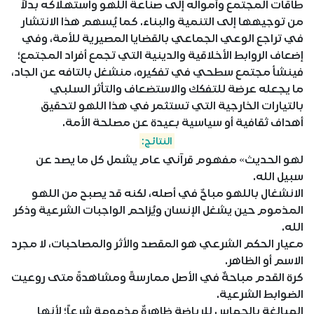
طاقات المجتمع وأمواله إلى صناعة اللهو واستهلاكه بدلاً
من توجيهها إلى التنمية والبناء. كما يُسهم هذا الانتشار
في تراجع الوعي الجماعي بالقضايا المصيرية للأمة، وفي
إضعاف الروابط الأخلاقية والدينية التي تجمع أفراد المجتمع؛
فينشأ مجتمع سطحي في تفكيره، منشغل بالتافه عن الجاد،
ما يجعله عرضة للتفكك والاستضعاف والتأثر السلبي
بالتيارات الخارجية التي تستثمر في هذا اللهو لتحقيق
أهداف ثقافية أو سياسية بعيدة عن مصلحة الأمة.
النتائج:
لهو الحديث» مفهوم قرآني عام يشمل كل ما يصد عن
سبيل الله.
الانشغال باللهو مباحٌ في أصله، لكنه قد يصبح من اللهو
المذموم حين يشغل الإنسان ويُزاحم الواجبات الشرعية وذكر
الله.
معيار الحكم الشرعي هو المقصد والأثر والمصاحبات، لا مجرد
الاسم أو الظاهر.
كرة القدم مباحةٌ في الأصل ممارسةً ومشاهدةً متى روعيت
الضوابط الشرعية.
المبالغة بالحماس للرياضة ظاهرةٌ مذمومة شرعاً؛ لأنها