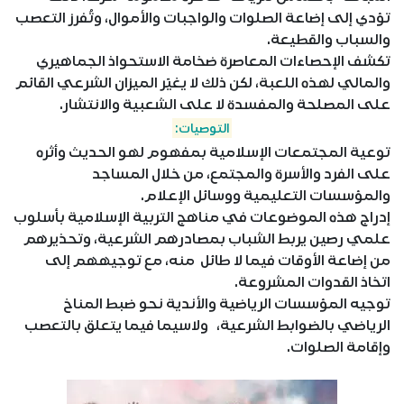
تؤدي إلى إضاعة الصلوات والواجبات والأموال، وتُفرز التعصب
والسباب والقطيعة.
تكشف الإحصاءات المعاصرة ضخامة الاستحواذ الجماهيري
والمالي لهذه اللعبة، لكن ذلك لا يغيّر الميزان الشرعي القائم
على المصلحة والمفسدة لا على الشعبية والانتشار.
التوصيات:
توعية المجتمعات الإسلامية بمفهوم لهو الحديث وأثره
على الفرد والأسرة والمجتمع، من خلال المساجد
والمؤسسات التعليمية ووسائل الإعلام.
إدراج هذه الموضوعات في مناهج التربية الإسلامية بأسلوب
علمي رصين يربط الشباب بمصادرهم الشرعية، وتحذيرهم
من إضاعة الأوقات فيما لا طائل منه، مع توجيههم إلى
اتخاذ القدوات المشروعة.
توجيه المؤسسات الرياضية والأندية نحو ضبط المناخ
الرياضي بالضوابط الشرعية، ولاسيما فيما يتعلق بالتعصب
وإقامة الصلوات.