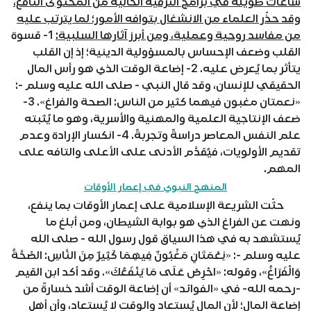
ساعات طويلة في برامج الترفيه الخالية من المحتوى النافع،
وقد حذّر العلماء من الانشغال بتوافه الأمور؛ لما يترتب عليه
من مفاسد روحية وعملية، ومن أبرز آثارها السلبية:
1- قسوة
القلب وضعف الإحساس بالمسؤولية الدينية؛ إذ إن القلب
يتأثر بما يُعرض عليه. 2- إضاعة الوقت الذي هو رأس المال
الحقيقي للإنسان، وقد قال النبي - صلى الله عليه وسلم -:
«نعمتان مغبون فيهما كثير من الناس: الصحة والفراغ». 3-
ضعف الإنتاجية العلمية والمهنية والأسرية، وهو ما يُثبته
علم النفس المعاصر دراسةً وتجربةً. 4- انكسار الإرادة وعدم
تقديم الأولويات، فيُقدَّم الأدنى على الأعلى والتافه على
المهم.
المنهج النبوي في إعمار الأوقات
حثّت الشريعة الإسلامية على إعمار الأوقات بما ينفع،
ونهت عن الفراغ الذي هو بوابة الشيطان، ومن أبلغ ما
يُستشهد به في هذا السياق قول رسول الله - صلى الله
عليه وسلم -: «نِعْمَتَانِ مَغْبُونٌ فِيهِمَا كَثِيرٌ مِنَ النَّاسِ: الصِّحَّةُ
وَالْفَرَاغُ»، وقوله: «احْرِصْ عَلَى مَا يَنْفَعُكَ». وقد أكد ابن القيم
-رحمه الله- في «الفوائد» أن إضاعة الوقت أشد خسارةً من
إضاعة المال؛ لأن المال يُستعاد والوقت لا يُستعاد، وأن أهل