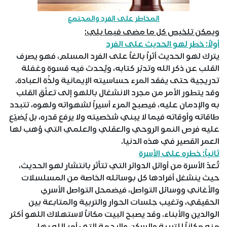
المخاطر على الفرد والمجتمع
ويمكن تلخيص كل ما مضى فيما يلي:
أولاً: خطر لهو الحديث على الفرد
يترك لهو الحديث أثراً بالغاً على الفرد المسلم، فهو يصرف
القلب عن ذكر الله وتدبّر كتابه، ويُحدث فيه قسوة وغفلة
تدريجية حتى يفقد المرء حساسيته الإيمانية ولذّة العبادة.
وقد يتطور الأمر من مجرد الانشغال باللهو إلى تعلّق القلب
به والإدمان عليه، فيصبح المرء أسيراً لشهواته ولهوه، تتبدد
طاقاته وأوقاته فيما لا يبني شخصيته ولا يرفع قدره، بل يُضيّع
عليه فرص النمو الروحي والعقلي والعلمي التي وُهب لها
العمر القصير في هذه الدنيا.
ثانياً: خطره على الأسرة
تُعدّ الأسرة من أوائل الدوائر التي تتأثر بانتشار لهو الحديث،
حيث ينشغل أفرادها كل بوسائله الخاصة من المسلسلات
والأغاني ووسائل التواصل، فيضمحل التواصل الأسري
الحقيقي، وتغيب جلسات الحوار والتربية والمتابعة بين
الوالدين والأبناء. وقد يصبح البيت مكاناً لاستهلاك اللهو أكثر
منه مكاناً للتربية والسكن والرحمة التي أمر الله بها،