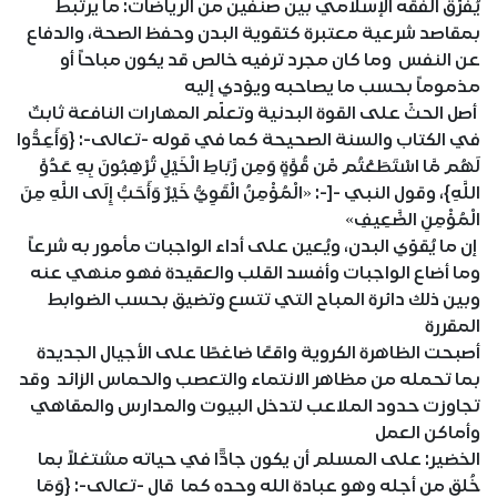
يُفرّق الفقه الإسلامي بين صنفين من الرياضات: ما يرتبط
بمقاصد شرعية معتبرة كتقوية البدن وحفظ الصحة، والدفاع
عن النفس وما كان مجرد ترفيه خالص قد يكون مباحاً أو
مذموماً بحسب ما يصاحبه ويؤدي إليه
أصل الحثّ على القوة البدنية وتعلّم المهارات النافعة ثابتٌ
في الكتاب والسنة الصحيحة كما في قوله -تعالى-: {وَأَعِدُّوا
لَهُم مَّا اسْتَطَعْتُم مِّن قُوَّةٍ وَمِن رِّبَاطِ الْخَيْلِ تُرْهِبُونَ بِهِ عَدُوَّ
اللَّهِ}، وقول النبي -[-: «الْمُؤْمِنُ الْقَوِيُّ خَيْرٌ وَأَحَبُّ إِلَى اللَّهِ مِنَ
الْمُؤْمِنِ الضَّعِيفِ»
إن ما يُقوّي البدن، ويُعين على أداء الواجبات مأمور به شرعاً
وما أضاع الواجبات وأفسد القلب والعقيدة فهو منهي عنه
وبين ذلك دائرة المباح التي تتسع وتضيق بحسب الضوابط
المقررة
أصبحت الظاهرة الكروية واقعًا ضاغطًا على الأجيال الجديدة
بما تحمله من مظاهر الانتماء والتعصب والحماس الزائد وقد
تجاوزت حدود الملاعب لتدخل البيوت والمدارس والمقاهي
وأماكن العمل
الخضير: على المسلم أن يكون جادًّا في حياته مشتغلاً بما
خُلق من أجله وهو عبادة الله وحده كما قال -تعالى-: {وَمَا