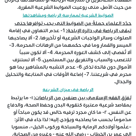
من حيث الأصل، متى روعيت الضوابط الشرعية المقررة.
الضوابط الشرعية لممارسة الرياضة ومشاهدتها
حدّد العلماء جملةً من الضوابط التي يجب توافرها حتى
تبقى الرياضة في دائرة الإباحة:
1- عدم التهاون في إقامة
الصلوات وسائر الواجبات الشرعية أو تأخيرها. 2- ألا يصاحبها
الميسر والقمار وما في حكمهما من الرهانات المحرمة. 3-
ألا تُفضي إلى كشف العورة المحرمة. 4- ألا تكون سبباً
للتعصب والسباب والتفريق بين المسلمين. 5- ألا تستنزف
الأموال دون فائدة تذكر. 6- عدم التشبه بالمشاهير بما هو
محرم في شريعتنا. 7- إضاعة الأوقات في المتابعة والتحليل
والجدال.
الرياضة في ميزان الشريعة
يُفرّق الفقه الإسلامي بين صنفين من الرياضات:
١- ما يرتبط
بمقاصد شرعية معتبرة كتقوية البدن وحفظ الصحة، والدفاع
عن النفس. ٢- ما كان مجرد ترفيه خالص قد يكون مباحاً أو
مذموماً بحسب ما يصاحبه ويؤدي إليه؛ لذا جاء في الأثر:
«علّموا أولادكم الرماية والسباحة وركوب الخيل»، منسوبا
إلى عمر بن الخطاب - رضي الله عنه - وغيره من الصحابة.