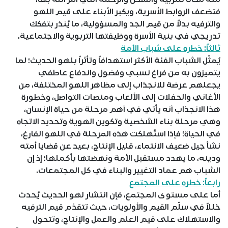
فتضعف الروابط الأسرية، ويكبر الأبناء على قيم اللهو
والترفيه بدلاً من قيم الجد والمسؤولية، ما يُنذر بتفكك
تدريجي في بنية الأسرة ووظيفتها التربوية والاجتماعية.
ثالثاً: خطره على شباب الأمة
يُمثّل الشباب الفئة الأكثر استهدافاً وتأثراً بلهو الحديث؛ لما
يتميزون به من فراغ نسبي وفضول واندفاع عاطفي
يجعلهم عرضة للانجذاب إلى مظاهر اللهو المختلفة، من
الأغاني والحفلات إلى الألعاب ومنصات التواصل، وخطورة
هذا الانجذاب أنه يأتي في أهم مرحلة من حياة الإنسان،
وهي مرحلة بناء الشخصية وتكوين الهوية وتحديد الاتجاه
في الحياة؛ فإذا استُهلكت هذه المرحلة في اللهو الفارغ،
نشأ جيل ضعيف الانتماء، قليل الإنتاج، بعيد عن قضايا أمته
ودينه، ما يهدد مستقبل الأمة ونهضتها بأكملها؛ إذ إن
الشباب هم عماد التغيير والبناء في كل المجتمعات.
رابعاً: خطره على المجتمع
أما على مستوى المجتمع، فإن انتشار لهو الحديث يُحدث
خللاً في سلّم القيم والأولويات، حيث تتقدّم قيم الترفيه
والاستهلاك على قيم العلم والعمل والإنتاج، وتتحول