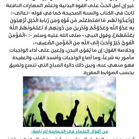
غير إن أصل الحثّ على القوة البدنية وتعلّم المهارات النافعة
ثابتٌ في الكتاب والسنة الصحيحة كما في قوله -تعالى-:
{وَأَعِدُّوا لَهُم مَّا اسْتَطَعْتُم مِّن قُوَّةٍ وَمِن رِّبَاطِ الْخَيْلِ تُرْهِبُونَ
بِهِ عَدُوَّ اللَّهِ وَعَدُوَّكُمْ وَآخَرِينَ مِن دُونِهِمْ لَا تَعْلَمُونَهُمُ اللَّهُ
يَعْلَمُهُمْ}، وقول النبي - صلى الله عليه وسلم -: «الْمُؤْمِنُ
الْقَوِيُّ خَيْرٌ وَأَحَبُّ إِلَى اللَّهِ مِنَ الْمُؤْمِنِ الضَّعِيفِ»،
وخلاصة القول: إن ما يُقوّي البدن، ويُعين على أداء الواجبات
مأمور به شرعاً، وما أضاع الواجبات وأفسد القلب والعقيدة
فهو منهي عنه، وبين ذلك دائرة المباح التي تتسع وتضيق
بحسب الضوابط المقررة.
من أقوال العلماء في الحماسة للرياضة: