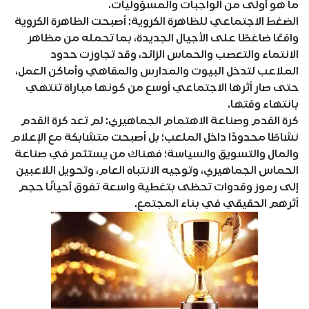
ما هو أولى من الواجبات والمسؤوليات.
الضغط الاجتماعي للظاهرة الكروية: أصبحت الظاهرة الكروية
واقعًا ضاغطًا على الأجيال الجديدة، بما تحمله من مظاهر
الانتماء والتعصب والحماس الزائد، وقد تجاوزت حدود
الملاعب لتدخل البيوت والمدارس والمقاهي وأماكن العمل،
حتى صار أثرها الاجتماعي أوسع من كونها مباراة تنتهي
بانتهاء وقتها.
كرة القدم وصناعة الاهتمام الجماهيري: لم تعد كرة القدم
نشاطًا محدودًا داخل الملعب؛ بل أصبحت متشابكة مع الإعلام
والمال والتسويق والسياسة؛ فهناك من يستثمر في صناعة
الحماس الجماهيري، وتوجيه الانتباه العام، وتحويل اللاعبين
إلى رموز وقدوات تحظى بتغطية واسعة تفوق أحيانًا حجم
أثرهم الحقيقي في بناء المجتمع.