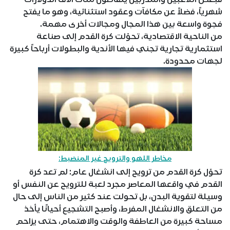
شهرياً، فضلاً عن مكافآت وعقود استثنائية، وهو ما يفتح
فجوة واسعة بين هذا المجال ومجالات أخرى مهمة.
من الناحية الاقتصادية، تحوّلت كرة القدم إلى صناعة
استثمارية تجارية تجني فيها الأندية والبطولات أرباحاً كبيرة
لجهات محدودة.
مخاطر اللهو والترويح غير المنضبط:
تحوّل كرة القدم من ترويح إلى انشغال عام: لم تعد كرة
القدم في واقعها المعاصر مجرد لعبة للترويح عن النفس أو
وسيلة لتقوية البدن، بل تحولت عند كثير من الناس إلى حال
من التعلق والانشغال المفرط، وأصبح التشجيع أحيانًا يأخذ
مساحة كبيرة من العاطفة والوقت والاهتمام، حتى يزاحم