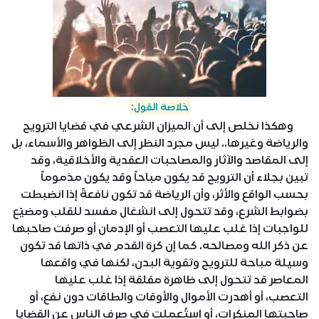
خلاصة القول:
وهكذا نخلص إلى أن الميزان الشرعي في قضايا الترويح
والرياضة وغيرها.. ليس مجرد النظر إلى الظواهر والأسماء، بل
إلى المقاصد والآثار والمصاحبات العقدية والأخلاقية، وقد
تبين بجلاء أن الترويح قد يكون مباحاً وقد يكون مذموماً
بحسب الواقع والأثر، وأن الرياضة قد تكون نافعةً إذا انضبطت
بضوابط الشرع، وقد تتحول إلى انشغال مفسد للقلب ومضيّع
للواجبات إذا غلب عليها التعصب أو الإدمان أو صرفت صاحبها
عن ذكر الله ومصالحه. كما إن كرة القدم في ذاتها قد تكون
وسيلة مباحة للترويح وتقوية البدن، لكنها في واقعها
المعاصر قد تتحول إلى ظاهرة مقلقة إذا غلب عليها
التعصب، أو أهدرت الأموال والأوقات والطاقات دون نفع، أو
صاحبتها المنكرات، أو استُعملت في صرف الناس عن القضايا