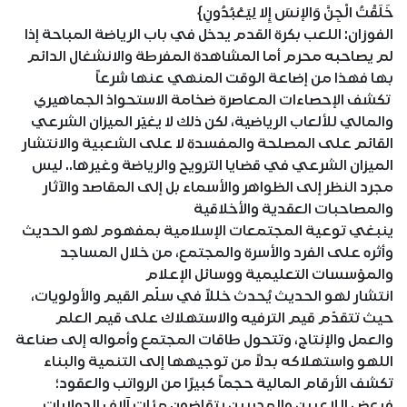
خَلَقْتُ الْجِنَّ وَالإنسَ إِلا لِيَعْبُدُونِ}
الفوزان: اللعب بكرة القدم يدخل في باب الرياضة المباحة إذا
لم يصاحبه محرم أما المشاهدة المفرطة والانشغال الدائم
بها فهذا من إضاعة الوقت المنهي عنها شرعاً
تكشف الإحصاءات المعاصرة ضخامة الاستحواذ الجماهيري
والمالي للألعاب الرياضية، لكن ذلك لا يغيّر الميزان الشرعي
القائم على المصلحة والمفسدة لا على الشعبية والانتشار
الميزان الشرعي في قضايا الترويح والرياضة وغيرها.. ليس
مجرد النظر إلى الظواهر والأسماء بل إلى المقاصد والآثار
والمصاحبات العقدية والأخلاقية
ينبغي توعية المجتمعات الإسلامية بمفهوم لهو الحديث
وأثره على الفرد والأسرة والمجتمع، من خلال المساجد
والمؤسسات التعليمية ووسائل الإعلام
انتشار لهو الحديث يُحدث خللاً في سلّم القيم والأولويات،
حيث تتقدّم قيم الترفيه والاستهلاك على قيم العلم
والعمل والإنتاج، وتتحول طاقات المجتمع وأمواله إلى صناعة
اللهو واستهلاكه بدلاً من توجيهها إلى التنمية والبناء
تكشف الأرقام المالية حجماً كبيرًا من الرواتب والعقود؛
فبعض اللاعبين والمدربين يتقاضون مئات آلاف الدولارات