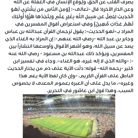
يصرف القلب عن الحق، ويُوقع الإنسان في الغفلة عن الله
وعن الدار الآخرة؛ قال -تعالى-: {وَمِنَ النَّاسِ مَن يَشْتَرِي لَهْوَ
الْحَدِيثِ لِيُضِلَّ عَن سَبِيلِ اللَّهِ بِغَيْرِ عِلْمٍ وَيَتَّخِذَهَا هُزُوًا أُولَئِكَ
لَهُمْ عَذَابٌ مُّهِينٌ} وفي استعراض أقوال المفسرين في
المراد بـ«لهو الحديث»: يقول ترجمان القرآن عبدالله بن عباس
وجابر بن عبد الله -رضي الله عنهم-: إن المراد به الغناء الذي
يصد عن سبيل الله، وهو أشهر الأقوال وأوسعها انتشاراً بين
المفسرين، ويؤكد ذلك عبدالله بن مسعود - رضي الله عنه
-: «والله الذي لا إله غيره، هو الغناء». وجاء في تفسير ابن
كثير -رحمه الله- قوله: دلّت الآية على ذم من يختار الحديث
الباطل على القرآن الكريم، «وإن كان لفظ الآية يعم هذا
وغيره»، ما يدل على أن العبرة بعموم المعنى لا بخصوص
السبب، وهذا قول ابن عاشور في التحرير.