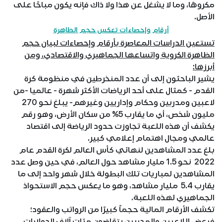
مكروهًا، وما لا يشغل عن هذا ولا ذاك فإنه يكون مباحًا على
الأصل.
أرقام وإحصاءات تعكس حجم الظاهرة
تستعين الدراسات المعاصرة بأرقام وإحصاءات لبيان حجم
الظاهرة الكروية واتساعها الجماهيري والاقتصادي، ومن
أبرزها:
يشير الباحثون إلى أن عدد المنخرطين في منظومة كرة
القدم - كمثال على أحد الرياضات الأكثر شهرة - عالميا -من
لاعبين ومدربين وحكام وإداريين وغيرهم- يبلغ نحو 270
مليون شخص، أي ما يقارب 5% من سكان الأرض، وهو رقم
يكشف أن هذه اللعبة تجاوزت حدود الرياضة إلى اقتصاد
عالمي ومجال اهتمام إعلامي كبير.
بلغ عدد المشاهدين لنهائي كأس العالم لكرة القدم عام
2022 نحو 1.5 مليار مشاهد حول العالم، في حين وصل عدد
المشاهدين لمباريات تلك البطولة خلال شهر واحد إلى ما
يقارب 5.4 مليار مشاهد، وهو ما يعكس حجم الاستحواذ
الجماهيري لهذه اللعبة.
تكشف الأرقام المالية حجماً كبيرًا من الرواتب والعقود؛
فبعض اللاعبين والمدربين يتقاضون مئات آلاف الدولارات