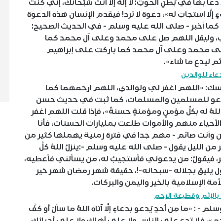
ها في بَطنِ الحوتِ: لا إلهَ إلَّا أنتَ سُبْحانَكَ، إنِّي كنتُ
ٍ إلَّا استجابَ له»، دعوة لا ترد! فيقدم الإنسان هذه الدعوة
ما أخبر - صلى الله عليه وسلم - في الحديث الصحيح:
ي، وليقل اللهم صل على محمد وعلى آل محمد كما
لى محمد وعلى آل محمد كما باركت على إبراهيم
م ليدع ما شاء».
عاء للوالدين
ك: «اللهم اغفر لي ولوالدي، اللهم ارحمهما كما
وتدعو للمسلمين والمسلمات، كما ثبت في حديث حسن
لهُ له بكلِّ مؤمنٍ ومؤمنةٍ حسنةً»، فإذا قلت اللهم اغفر
حياء منهم والأموات طلعت بمليارات الحسنات، فأنا
ن وأنت صائم - مهم جدا في فترة زمنية يهملها كثير من
الليل يقول - صلى الله عليه وسلم -:ينزلُ اللهُ كلَّ
الآخرِ، فيقولُ: من يدعوني فأستجيبُ له، من يسألني فأعطيه،
ول يليق بجلاله -سبحانه-!، حقيقة شهر رمضان شهر خير
مة الإسلامية بالخير واليمن والبركات.
بالإثم وقطيعة الرحم
«ما مِن أحدٍ يَدعو بدعاءٍ إلَّا آتاه اللهُ ما سألَ أو كفَّ
ِ رَحمٍ»، فلا تدع على الناس ولا على أهلك ولا على أحبائك