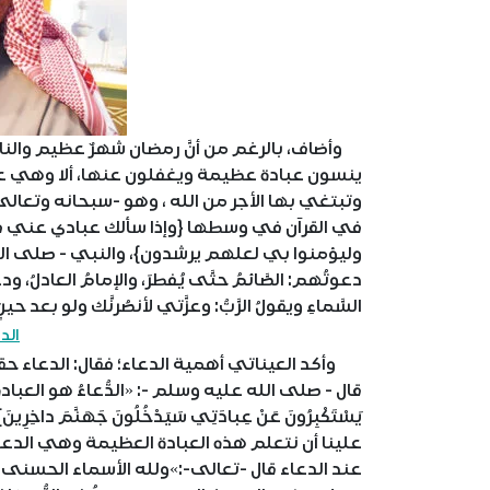
وأضاف، بالرغم من أنَّ رمضان شهرٌ عظيم والناس 
ينسون عبادة عظيمة ويغفلون عنها، ألا وهي ع
وتبتغي بها الأجر من الله ، وهو -سبحانه وتعالى-
في القرآن في وسطها {وإذا سألك عبادي عني ف
وليؤمنوا بي لعلهم يرشدون}، والنبي - صلى الله ع
دعوتُهم: الصَّائمُ حتَّى يُفطرَ، والإمامُ العادلُ، ود
السَّماءِ ويقولُ الرَّبُّ: وعزَّتي لأنصُرنَّك ولو بعد حين
الد
وأكد العيناتي أهمية الدعاء؛ فقال: الدعاء حقي
قال - صلى الله عليه وسلم -: «الدُّعاءُ هو العبادةُ، ثمَّ قرأ
يَسْتَكْبِرُونَ عَنْ عِبادَتِي سَيَدْخُلُونَ جَهَنَّم
علينا أن نتعلم هذه العبادة العظيمة وهي الدعا
عند الدعاء قال -تعالى-:»ولله الأسماء الحسنى 