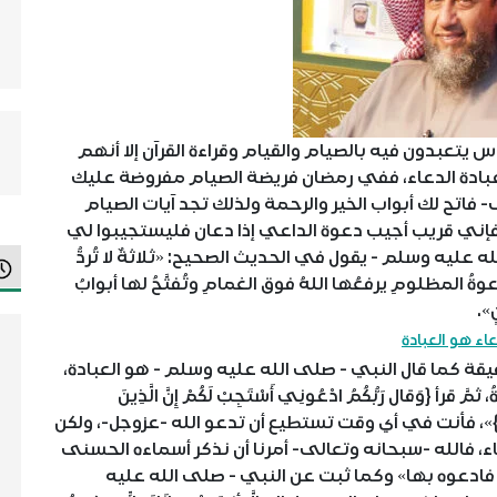
يتعبدون فيه بالصيام والقيام وقراءة القرآن إلا أنهم
بادة الدعاء، ففي رمضان فريضة الصيام مفروضة عليك
 فاتح لك أبواب الخير والرحمة ولذلك تجد آيات الصيام
إني قريب أجيب دعوة الداعي إذا دعان فليستجيبوا لي
ليه وسلم - يقول في الحديث الصحيح: «ثلاثةٌ لا تُردُّ
عوةُ المظلومِ يرفعُها اللهُ فوق الغمامِ وتُفتَّحُ لها أبوابُ
ٍ».
عاء هو العبادة
قة كما قال النبي - صلى الله عليه وسلم - هو العبادة،
 {وَقال رَبُّكُمُ ادْعُونِي أَسْتَجِبْ لَكُمْ إِنَّ الَّذِينَ
َ داخِرِينَ}»، فأنت في أي وقت تستطيع أن تدعو الله -عزوجل-، ولكن
ء، فالله -سبحانه وتعالى- أمرنا أن نذكر أسماءه الحسنى
فادعوه بها» وكما ثبت عن النبي - صلى الله عليه