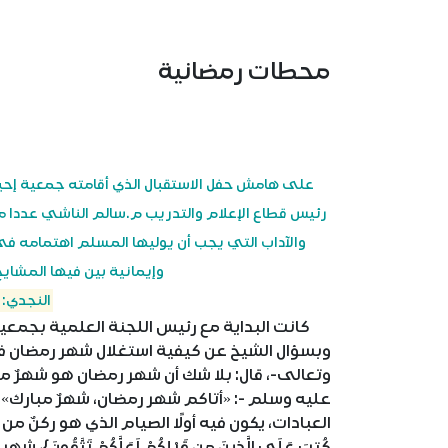
محطات رمضانية
على هامش حفل الاستقبال الذي أقامته جمعية إحيا
رئيس قطاع الإعلام والتدريب م.سالم الناشي عددا م
والآداب التي يجب أن يوليها المسلم اهتمامه في
وإيمانية بين فيها المشاي
النجدي: 
كانت البداية مع رئيس اللجنة العلمية بجمعية إ
وبسؤال الشيخ عن كيفية استغلال شهر رمضان في
وتعالى-، قال: بلا شك أن شهر رمضان هو شهرٌ 
عليه وسلم -: «أتاكم شهر رمضان، شهرٌ مبارك» 
العبادات، يكون فيه أولًا الصيام الذي هو ركنٌ من أركان الإسل
كُتِبَ عَلَى الَّذِينَ مِن قَبْلِكُمْ لَعَلَّكُمْ تَتَّق