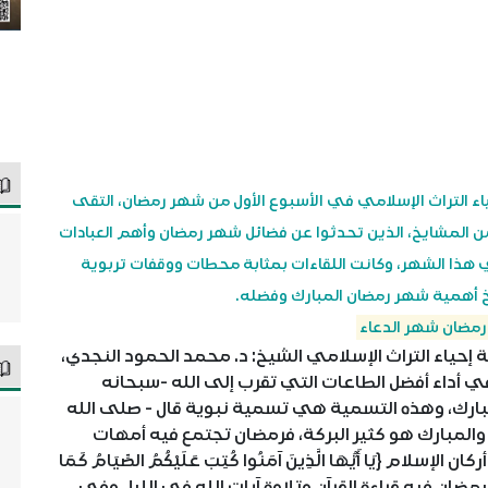
ء التراث الإسلامي في الأسبوع الأول من شهر رمضان، التقى
ن المشايخ، الذين تحدثوا عن فضائل شهر رمضان وأهم العبادات
 هذا الشهر، وكانت اللقاءات بمثابة محطات ووقفات تربوية
خ أهمية شهر رمضان المبارك وفضله.
رمضان شهر الدعاء
حياء التراث الإسلامي الشيخ: د. محمد الحمود النجدي،
 أداء أفضل الطاعات التي تقرب إلى الله -سبحانه
مبارك، وهذه التسمية هي تسمية نبوية قال - صلى الله
والمبارك هو كثير البركة، فرمضان تجتمع فيه أمهات
ام {يَا أَيُّهَا الَّذِينَ آمَنُوا كُتِبَ عَلَيْكُمُ الصِّيَامُ كَمَا
ُونَ}، شهر رمضان فيه قراءة القرآن وتلاوة آيات الله في الليل وفي