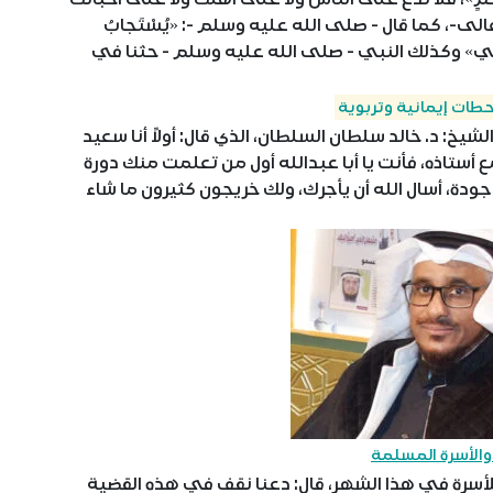
لى-، كما قال - صلى الله عليه وسلم -: «يُسْتَجابُ
ُسْتَجَبْ لِي» وكذلك النبي - صلى الله عليه وسلم - حثنا في
طات إيمانية وتربوية
خ: د. خالد سلطان السلطان، الذي قال: أولاً أنا سعيد
ع أستاذه، فأنت يا أبا عبدالله أول من تعلمت منك دورة
ودة، أسال الله أن يأجرك، ولك خريجون كثيرون ما شاء
والأسرة المسلمة
سرة في هذا الشهر، قال: دعنا نقف في هذه القضية