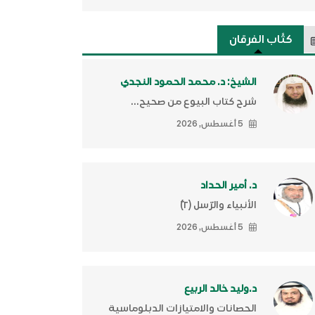
كتَّاب الفرقان
الشيخ: د. محمد الحمود النجدي
شرح كتاب البيوع من صحيح...
5 أغسطس, 2026
د. أمير الحداد
الأنبياء والرّسل (٢)ّ
5 أغسطس, 2026
د.وليد خالد الربيع
الحصانات والامتيازات الدبلوماسية