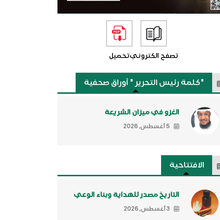
تصفح الكتروني
تحميل
"كلمة رئيس التحرير " أوراق صحفية
الغزو في ميزان الشريعة
5 أغسطس, 2026
الافتتاحية
التاريخ مصدر للهداية وبناء الوعي
3 أغسطس, 2026