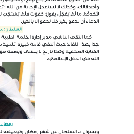
وأصدقائك، وكذلك لا نستعجل الإجابة من الله -تعا
لأحَدِكُمْ ما لَمْ يَعْجَلْ، يقولُ: دَعَوْتُ فَلَمْ ي
الدعاء أن ندعو بخير فلا ندعو إلا بالخير.
السلطان: مح
كما التقى الناشي مدير إدارة الكلمة الطيبة الشي
جدا بهذا اللقاء؛ حيث ألتقي قامة كبيرة، تلميذ م
الكتابة الصحفية وهذا تاريخ لا ينسى وبصمة موج
الله في الحقل الإعلامي.
رمضان 
وبسؤال د. السلطان عن شهر رمضان وتوجيهه للأ