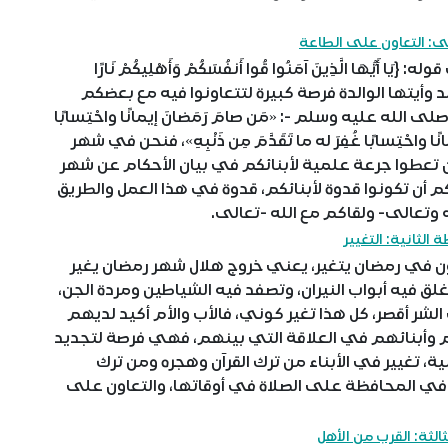
ى: التعاون على الطاعة
َا الَّذِينَ آمَنُوا قُوا أَنفُسَكُمْ وَأَهْلِيكُمْ نَارًا
 الوالد وأيتها الوالدة فرصة كبيرة لتتعاونوا فيه مع بعضكم
لله عليه وسلم -: «مَن صامَ رَمَضانَ إيمانًا واحْتِسابًا
ِ إيمانًا واحْتِسابًا غُفِرَ له ما تَقَدَّمَ مِن ذَنْبِهِ»، فنحن في شهر
 أن تعطوا جرعة علمية لأبنائكم في بيان الأحكام عن شهر
 أن تكونوا قدوة لأبنائكم، قدوة في هذا العمل والطريق
 وتعالى- ولقاكم مع الله -تعالى.
 الثانية: التغيير
 في رمضان يتغير، يعني خروج هلال شهر رمضان يغير
غلق فيه أبواب النيران، وتصفد فيه الشياطين ومردة الجن،
ي الشر أقصر، كل هذا تغير كوني، فالأب والأم أكيد لديهم
م وأبنائهم في العلاقة التي بينهم، فهي فرصة لتجديد
لبية، تغيير في الأبناء من ترك القرآن وهجره ومن ترك
، في المحافظة على الصلاة في أوقاتها، والتعاون على
الثة: القرب من الأهل