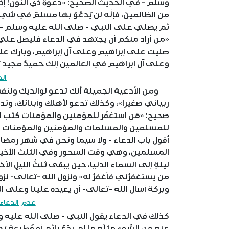
وسلم - في الحديث الصحيح: «دعوةُ ذي النُّونِ؛ إذ دعا ب
مِن الظالمينَ، فإنَّه لن يَدعُوَ بها مسلمٌ في شيء
ثم يصلي على النبي - صلى الله عليه وسلم - ك
«من أراد منكم أن يجتهد في الدعاء فليصل عل
صليت على إبراهيم وعلى آل إبراهيم، وبارك ع
وعلى آل ابراهيم في العالمين إنك حميدٌ مجيد ث
الد
ومن الأدعية الجميلة أنك تدعو لوالديك ولنفس
ربياني صغيرا»، وكذلك تدعو لأهلك وأبنائك، 
صحيح: «مَنِ استغفَر للمؤمنين والمؤمناتِ كتَب ال
للمسلمين والمسلمات والمؤمنين والمؤمنات الأ
أقول باب الدعاء - ولا سيما ونحن في شهر رمضا
المسلمين، وهي وقت السحور وفي الثلث الأخير من 
ليلةٍ إلى السماءِ الدنيا، حين يبقى ثلثُ الليلِ 
من يستغفرُني فأغفرُ له» ونزول الله -تعالى- نز
وبركة أسال الله -تعالى- أن يعيده علينا وعلى الأ
عدم الدعاء 
كذلك في الدعاء يقول النبي - صلى الله عليه وسلم - : 
عنه من السُّوءِ مثلَه ما لم يدْعُ بإثمٍ أو قَطيعة