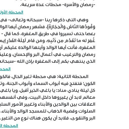
-رمضان والأسرة- محطات عدة سريعة.
المحطة الأول
وهي التي ذكرها ربنا -سبحانه وتعالى- في قوله: {يَا أَيُّه
وَقُودُهَا النَّاسُ وَالْحِجَارَةُ}، فشهر رمضان أيها
بعضا حتى تسيروا في طريق المغفرة، كما قال - صلى ا
غُفِرَ له ما تَقَدَّمَ مِن ذَنْبِهِ، ومَن قامَ لَيْلَةَ القَدْر
المغفرة، فأنت أيها الوالد وأيتها الوالدة عليكم
رمضان والترغيب في أعمال البر والإحسان، وعليكم
الذي ينتهي بكم إلى المغفرة بإذن الله -سبحانه
المحطة
المحطة الثانية: هي محطة تغير الحال، فالكون
الكون؛ فتفتح فيه أبواب السماء وأبواب الجنة، وت
كل ليلة ينادي مناد: يا باغي الخير أقبل، ويا باغ
معالم لابد أن يغيروها داخل البيت، وفي أنفسه
العلاقات بين الوالدين والأبناء وتغيير الأمور الس
الصلوات وقضية الذهاب للمسجد الوالد والأبناء
البر والتقوى، فلابد أن يكون هناك نوع من التغير.
المحطة الث