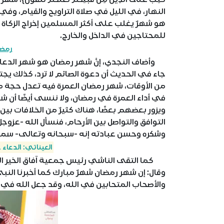
النهار، في الليل في صلاة التراويح والقيام، 
هو شهرٌ يغلب على أكثر المسلمين إخراج الزكاة في
للمحتاجين في الداخل والخارج.
رمضا
وأضاف النجدي، إنَّ شهر رمضان هو شهر الدعاء؛
جاء في الحديث أن دعوة الصائم لا ترد، كذلك يجت
من الأوقات، شهر رمضان العمرة فيه تعدل حجة م
في أداء العمرة في رمضان، ولا ننسى أيضًا أن ش
ويزور بعضهم بعضًا، هناك كثيرٌ من الخلافات بي
التوافق والتواصل بين الأرحام، فنسأل الله -عزو
وشكره وحسن عبادته إنه -سبحانه وتعالى- سميع
العيناتي: الدعاء
كما التقى الناشي رئيس جمعية آفاق الخير الش
وقال: إن شهر رمضان شهرٌ مبارك كما أخبرنا النب
والأصحاب المتحابين في الله، وقد جعل الله في ه