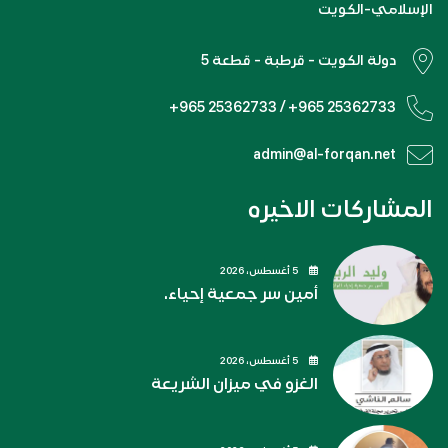
الإسلامي-الكويت
دولة الكويت - قرطبة - قطعة 5
+965 25362733 / +965 25362733
admin@al-forqan.net
المشاركات الاخيره
5 أغسطس، 2026
أمين سر جمعية إحياء.
5 أغسطس، 2026
الغزو في ميزان الشريعة