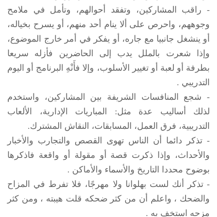
- راقب المشاركين، وتفقد أحوالهم، وتأمل في ملامح
وجوههم، واحرص على ألا ينام أحد منهم، أو يسرح بخياله،
أو ينشغل جانبيا مع جاره، أو يفكر في أمر خارج الموضوع،
وإذا شعرت بالملل يدب إلى الحاضرين فأزله سريعا
بطرفة أو لعبة أو تغيير الأسلوب، وإلا فأَنْهِ البرنامج أو اليوم
التدريبي .
- شجع المنافسات الشريفة بين المشاركين، واستخدم
لذلك أساليب عدة مثل: المباريات الإدارية، الألعاب
التدريبية، فرق العمل، المسابقات، النقاش المشترك.
- تذكر دائما أن الناس تهوى القصص والتجارب والأخبار
والأحداث، وإذا ذكرت قصة أو مقولة أو واقعة فاذكرها
بوضوح محددا التاريخ والأسماء والأماكن .
- تذكر أنك لست بهلوانا ولا مهرجًا، فلا تفرط في المزاح
والضحك ، واعلم أن من كثر ضحكه قلت هيبته ، ومن كثر
مزحه استخف به .