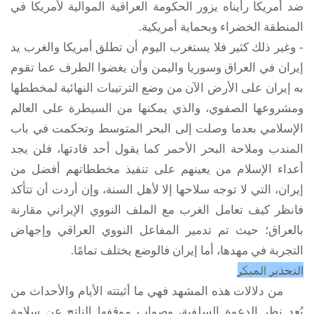
ضد أمريكا رأيناه يزور الحكومة العراقية الموالية لأمريكا في
المنطقة الخضراء وبحماية أمريكية.
- وغير ذلك كثير فلا يستغرب اليوم أن تطلق أمريكا والغرب يد
إيران في العراق وسوريا واليمن وأن يغضوا الطرف عما تقوم
به إيران على الأرض الآن من وضع الترتيبات النهائية لمخططها
ومشروعها الصفوي، والذي يمكنها من السيطرة على العالم
الإسلامي بعدما وصلت إلى البحر المتوسط وتحكمت في باب
المندب وملاحة البحر الأحمر كما يقول أحد قادتها، فلن يجد
أعداء الإسلام من يعينهم على تنفيذ مخططاتهم أفضل من
إيران، التي لا توجه سلاحها إلا لأهل السنة، وإن أردت أن تتأكد
فانظر كيف تعامل الغرب مع الملف النووي الإيراني مقارنة
بالعراق؛ حيث تم تدمير المفاعل النووي العراقي وإجهاض
التجربة في مهدها، أما إيران فالوضع يختلف تمامًا.
التحذير المبكر
من دلالات هذه المشهد فهي ما أثبتته الأيام والأحداث من
بُعد نظر الدعوة السلفية، وصواب موقفها الناتج عن سلامة