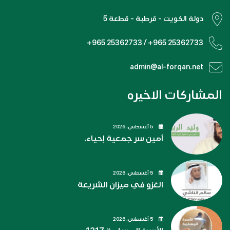
دولة الكويت - قرطبة - قطعة 5
+965 25362733 / +965 25362733
admin@al-forqan.net
المشاركات الاخيره
5 أغسطس، 2026
أمين سر جمعية إحياء.
5 أغسطس، 2026
الغزو في ميزان الشريعة
5 أغسطس، 2026