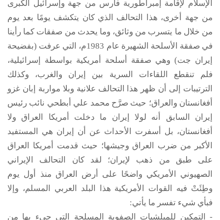
الإسلام لإقامة إمبراطورية فارس من جهة وإسرائيل الكبرى
من جهة أخرى، هذا التحالف الذي كان يتكشف يومًا بعد يوم
من خلال ما يتسرب من وثائق، وما يحدث من صفقات كما رأينا
في صفقة الأسلحة الشهيرة عام 1983م، التي عرفت (بفضيحة
إيران جت) وهي صفقة أسلحة أمريكية بواسطة إسرائيلية،
فلم تنقطع اللقاءات السرية بين إيران والغرب، وكذلك
الترتيبات إلى أن ظهر هذا التحالف علانية وبلا مواربة إبان غزو
أفغانستان والعراق؛ حيث صرَّح محمد علي أبطحي نائب رئيس
إيران السابق أنه لولا إيران ما دخلت أمريكا العراق ولا
أفغانستان، بل أسفرت الأحداث عن أن إيران هي المستفيد
الأكبر من ضرب العراق وجيشها؛ حيث قدمت أمريكا العراق
على طبق من ذهب لإيران؛ لقد كان التحالف الإيراني
الصهيوني الأمريكي واضحًا على أرض العراق منذ أول يوم
وطِئَتْ فيه القوات الأمريكية هذا البلد العربي المسلم، وإلا
فبأي شيء تفسر ما يأتي:
- التمكين للميلشيات الصفوية المسلحة التي جيء بها من