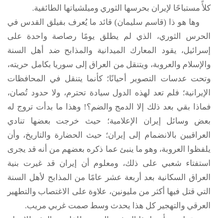
كلأً مستباحًا لإيران بحرسها الثوري وميلشياتها الطائفية.
وها هو ذا (قاسم سليمان) قائد ما يُعرف بفيلق القدس في
الحرس الثوري، الذي لم يطلق يومًا رصاصة واحدة على
إسرائيل، يقود المعارك الميدانية والمذابح ضد أهل السنة
والإسلام والعروبة، ويتنقل من العراق إلى سوريا بكامل حريته،
وتحت عدسات التصوير أحيانًا؛ كأنما يتنقل في المحافظات
الإيرانية؛ فلم تعد لهذه الدول سيادة تحترم، ولا حدود تُصان،
فماذا بقي بعد ذلك إلا الدمج والضم؟! وهذا ما بدأت تروج له
بعض وسائل إيران الإعلامية؛ حيث خرجت بعضها تنادي
العراقيين بالانضمام إلى إيران؛ حيث الحضارة والتاريخ، وأن
يلفظوا العروبة، وهو ما ينبئ عما ذكره بعضهم من أنه قد يجرى
استفتاء شعبي على ذلك، ومعلوم أن إيران قد غيرت بنية
العراق السكانية بعد أربعة عشر عامًا من المذابح لأهل السنة
التي قتل فيها أكثر من مليونين، علاوة على الاغتصاب والتطهير
العرقي والتهجير كل هذا يحدث وسط صمت غربي مريب.