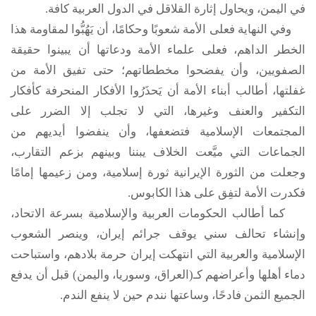
في اليمن، ويحاول إثارة القلاقل في الدول العربية كافة.
وفي النهاية فعلى الأمة شعوبًا وحكامًا، أن يَهُبُّوا لمقاومة هذا
الخطر الداهم، فعلى علماء الأمة ودعاتها أن يبينوا حقيقة
الصفويين، وأن يفضحوا مخططاتهم؛ حتى تفيق الأمة من
غفلتها، أطالب أبناء الأمة أن يَحذَرُوا الأفكار المنحرفة كأفكار
التكفير والعنف وغيرها، التي لا تجلب إلا الضرر على
المجتمعات الإسلامية فتضعفها، وأن ينفضوا أيديهم من
الجماعات التي ميَّعت الخلاف يبننا وبينهم بزعم التقارب،
وجعلت من الثورة الإيرانية ثورة إسلامية، ومن زعيمها إمامًا
فكدرت الأمة لتفِق على هذا الكابوس.
كما أطالب الحكومات العربية والإسلامية بسرعة الاتحاد،
وإنشاء تحالف سني يوقف جرائم إيران، وينصر الشعوب
الإسلامية والعربية التي انتهكت إيران حرمة بلادهم، واستباحت
دماء أهلها وأعراضهم كـ(العراق، وسوريا، واليمن) قبل أن يدفع
الجميع الثمن فادحًا، وساعتها نندم حين لا ينفع الندم.