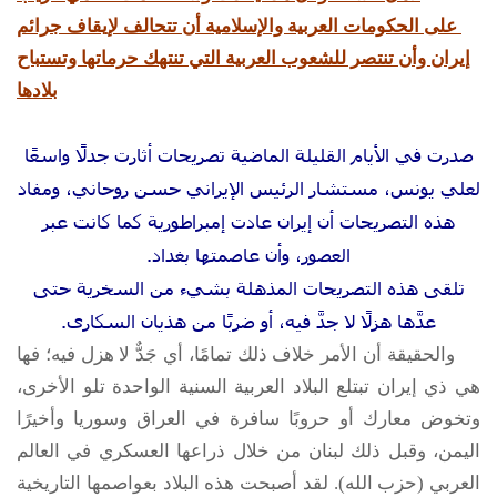
على الحكومات العربية والإسلامية أن تتحالف لإيقاف جرائم
إيران وأن تنتصر للشعوب العربية التي تنتهك حرماتها وتستباح
بلادها
صدرت في الأيام القليلة الماضية تصريحات أثارت جدلًا واسعًا
لعلي يونس، مستشار الرئيس الإيراني حسن روحاني، ومفاد
هذه التصريحات أن إيران عادت إمبراطورية كما كانت عبر
العصور، وأن عاصمتها بغداد.
تلقى هذه التصريحات المذهلة بشيء من السخرية حتى
عدَّها هزلًا لا جدَّ فيه، أو ضربًا من هذيان السكارى.
والحقيقة أن الأمر خلاف ذلك تمامًا، أي جَدٌّ لا هزل فيه؛ فها
هي ذي إيران تبتلع البلاد العربية السنية الواحدة تلو الأخرى،
وتخوض معارك أو حروبًا سافرة في العراق وسوريا وأخيرًا
اليمن، وقبل ذلك لبنان من خلال ذراعها العسكري في العالم
العربي (حزب الله). لقد أصبحت هذه البلاد بعواصمها التاريخية