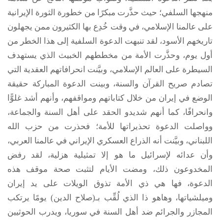
منهجها السلفي؛ حيث حذَّرت مبكرًا من خطورة الثورة الإيرانية
على عالمنا الإسلامي، في وقت خُدِع بها الكثيرون ممن يجهلون
تاريخهم الأسود، لقد تنبهت الدعوة السلفية إلى هذا الخطر من
أول يوم، وحذَّرت الأمة من مخططهم الخبيث الذي يستهدف
السيطرة على العالم الإسلامي، وبيَّنت انحرافاتهم العقدية التي
تصادم صريح القرآن والسنة، وبينت الدعوة المباركة حقيقة
الوضع في إيران من خلال كتاباتهم ومواقفهم، وأنهم أشد غلوًّا
وانحرافًا، كما أنهم شديدو الحقد على أهل السنة والجماعة،
وواصلت الدعوة تحذيراتها للأمة؛ فحذرت من حزب الله
اللبناني، وبيَّنت أنه الذراع العسكري الإيراني في عالمنا العربي،
وأن عدائه لإسرائيل ما هو إلا تمثيلية هزلية، لقد رفض
المخدوعون ذلك، ومضت الأيام لتثبت صحة موقف هذه
الدعوة، فها هي ذي الأمة تذوق الويلات على يد إيران
وميلشياتها، وهاهو ذا الذي لُقِّب بـ(صلاح الدين) يومًا يرتكب
المجازر والجرائم ضد أهل السنة في سوريا، ويدرب الحوثيين