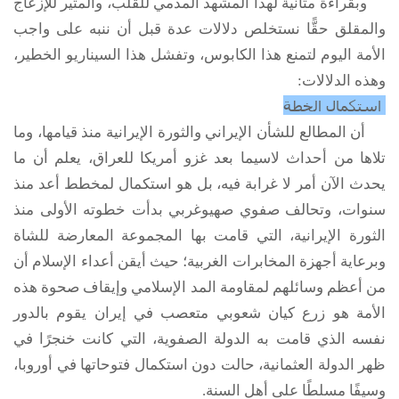
وبقراءة متأنية لهذا المشهد المدمي للقلب، والمثير للإزعاج
والمقلق حقًّا نستخلص دلالات عدة قبل أن ننبه على واجب
الأمة اليوم لتمنع هذا الكابوس، وتفشل هذا السيناريو الخطير،
وهذه الدلالات:
استكمال الخطة
أن المطالع للشأن الإيراني والثورة الإيرانية منذ قيامها، وما
تلاها من أحداث لاسيما بعد غزو أمريكا للعراق، يعلم أن ما
يحدث الآن أمر لا غرابة فيه، بل هو استكمال لمخطط أعد منذ
سنوات، وتحالف صفوي صهيوغربي بدأت خطوته الأولى منذ
الثورة الإيرانية، التي قامت بها المجموعة المعارضة للشاة
وبرعاية أجهزة المخابرات الغربية؛ حيث أيقن أعداء الإسلام أن
من أعظم وسائلهم لمقاومة المد الإسلامي وإيقاف صحوة هذه
الأمة هو زرع كيان شعوبي متعصب في إيران يقوم بالدور
نفسه الذي قامت به الدولة الصفوية، التي كانت خنجرًا في
ظهر الدولة العثمانية، حالت دون استكمال فتوحاتها في أوروبا،
وسيفًا مسلطًا على أهل السنة.