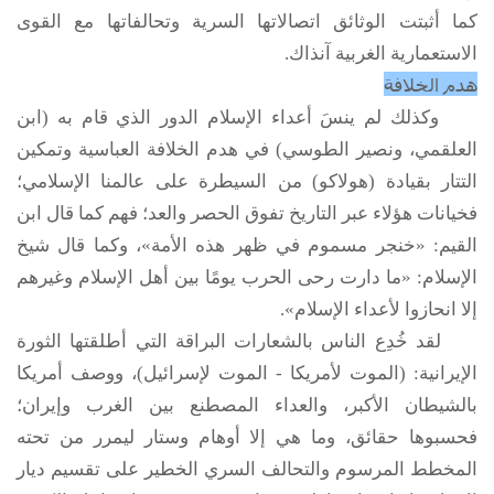
كما أثبتت الوثائق اتصالاتها السرية وتحالفاتها مع القوى
الاستعمارية الغربية آنذاك.
هدم الخلافة
وكذلك لم ينسَ أعداء الإسلام الدور الذي قام به (ابن
العلقمي، ونصير الطوسي) في هدم الخلافة العباسية وتمكين
التتار بقيادة (هولاكو) من السيطرة على عالمنا الإسلامي؛
فخيانات هؤلاء عبر التاريخ تفوق الحصر والعد؛ فهم كما قال ابن
القيم: «خنجر مسموم في ظهر هذه الأمة»، وكما قال شيخ
الإسلام: «ما دارت رحى الحرب يومًا بين أهل الإسلام وغيرهم
إلا انحازوا لأعداء الإسلام».
لقد خُدِع الناس بالشعارات البراقة التي أطلقتها الثورة
الإيرانية: (الموت لأمريكا - الموت لإسرائيل)، ووصف أمريكا
بالشيطان الأكبر، والعداء المصطنع بين الغرب وإيران؛
فحسبوها حقائق، وما هي إلا أوهام وستار ليمرر من تحته
المخطط المرسوم والتحالف السري الخطير على تقسيم ديار