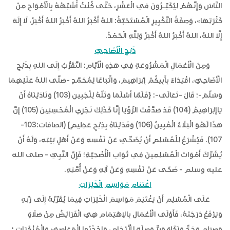
النَّاسَ وَإِنَّهُمْ لِيُكَبِّـرُونَ فِي الْعَشْرِ، حَتَّى كُنْتُ أُشَبِّهُهُ بِالْأَمْوَاجِ مِنْ
كَثْرَتِهَا»، وَصِفَةُ التَّكْبِيرِ الْمُسْتَحَبَّةُ: اللهُ أَكْبَرُ اللهُ أَكْبَرُ اللهُ أَكْبَرُ، لَا إِلَهَ
إِلَّا اللهُ، اللهُ أَكْبَرُ اللهُ أَكْبَرُ وَلِلَّهِ الْحَمْدُ.
ذَبْح الْأَضَاحِيِّ
وَمِنَ الْأَعْمَالِ الْمَشْرُوعَةِ فِي هَذِهِ الْأَيَّامِ: التَّقَرُّبُ إِلَى اللهِ بِذَبْحِ
الْأَضَاحِيِّ، اقْتِدَاءً بِأَبِيكُمْ إِبْرَاهِيمَ، وَاتِّبَاعًا لِمُحَمَّدٍ -صَلَّى اللهُ عَلَيْهِمَا
وَسَلَّمَ-؛ قَالَ -تَعَالَى-: {فَلَمَّا أَسْلَمَا وَتَلَّهُ لِلْجَبِينِ (103) وَنَادَيْنَاهُ أَنْ
يَاإِبْرَاهِيمُ (104) قَدْ صَدَّقْتَ الرُّؤْيَا إِنَّا كَذَلِكَ نَجْزِي الْمُحْسِنِينَ (105) إِنَّ
هَذَا لَهُوَ الْبَلَاءُ الْمُبِينُ (106) وَفَدَيْنَاهُ بِذِبْحٍ عَظِيمٍ} (الصافات:103-
107). فَيُشْرَعُ لِلْمُسْلِمِ أَنْ يُضَحِّيَ عَنْ نَفْسِهِ وَعَنْ أَهْلِ بَيْتِهِ، وَلَهُ أَنْ
يُشَرِّكَ أَمْوَاتَ الْمُسْلِمِينَ فِي ثَوَابِ الْأُضْحِيَّةِ؛ فَإِنَّ النَّبِيَّ - صلى الله
عليه وسلم - ضَحَّى عَنْ نَفْسِهِ وَعَنْ آلِهِ وَعَنْ أُمَّتِهِ.
اغْتنام مَوَاسِم الْخَيْرَاتِ
عَلَى الْمُسْلِمِ أَنْ يَغْتَنِمَ مَوَاسِمَ الْخَيْرَاتِ فِيمَا يُقَرِّبُهُ إِلَى رَبِّهِ
وَيَرْفَعُ دَرَجَتَهُ، فَأَوْلَى الْأَعْمَالِ بِالاِهْتِمَامِ هِيَ الْفَرَائِضُ مِنْ صَلَاةٍ
وَصِيَامٍ وَحَجٍّ وَزَكَاةٍ وَبِرٍّ وَصِلَةٍ لِلْأَرْحَامِ، وَاحْذَرُوا الْمَعَاصِيَ وَالْمُنْكَرَاتِ ؛