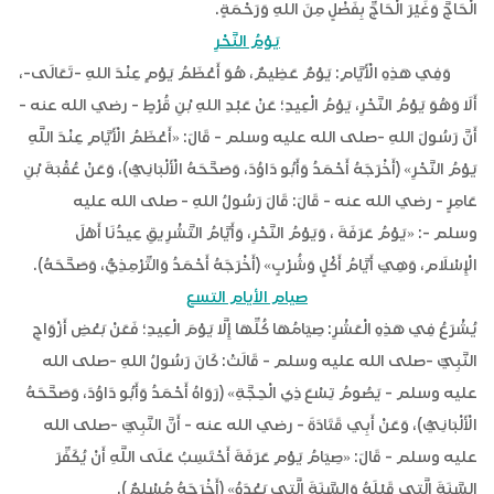
الْحَاجَّ وَغَيْرَ الْحَاجِّ بِفَضْلٍ مِنَ اللهِ وَرَحْمَةٍ.
يَوْمُ النَّحْرِ
وَفِي هَذِهِ الْأَيَّامِ: يَوْمٌ عَظِيمٌ، هُوَ أَعْظَمُ يَوْمٍ عِنْدَ اللهِ -تَعَالَى-،
أَلَا وَهُوَ يَوْمُ النَّحْرِ، يَوْمُ الْعِيدِ؛ عَنْ عَبْدِ اللهِ بْنِ قُرْطٍ - رضي الله عنه -
أَنَّ رَسُولَ اللهِ -صلى الله عليه وسلم - قَالَ: «أَعْظَمُ الْأَيَّامِ عِنْدَ اللَّهِ
يَوْمُ النَّحْرِ» (أَخْرَجَهُ أَحْمَدُ وَأَبُو دَاوُدَ، وَصَحَّحَهُ الْأَلْبَانِيُّ)، وَعَنْ عُقْبَةَ بْنِ
عَامِرٍ - رضي الله عنه - قَالَ: قَالَ رَسُولُ اللهِ - صلى الله عليه
وسلم -: «يَوْمُ عَرَفَةَ ، وَيَوْمُ النَّحْرِ، وَأَيَّامُ التَّشْرِيقِ عِيدُنَا أَهْلَ
الْإِسْلَامِ، وَهِيَ أَيَّامُ أَكْلٍ وَشُرْبٍ» (أَخْرَجَهُ أَحْمَدُ وَالتِّرْمِذِيُّ، وَصَحَّحَهُ).
صيام الأيام التسع
يُشْرَعُ فِي هَذِهِ الْعَشْرِ: صِيَامُهَا كُلِّهَا إِلَّا يَوْمَ الْعِيدِ؛ فَعَنْ بَعْضِ أَزْوَاجِ
النَّبِيِّ -صلى الله عليه وسلم - قَالَتْ: كَانَ رَسُولُ اللهِ -صلى الله
عليه وسلم - يَصُومُ تِسْعَ ذِي الْحِجَّةِ» (رَوَاهُ أَحْمَدُ وَأَبُو دَاوُدَ، وَصَحَّحَهُ
الْأَلْبَانِيُّ)، وَعَنْ أَبِي قَتَادَةَ - رضي الله عنه - أَنَّ النَّبِيَّ -صلى الله
عليه وسلم - قَالَ: «صِيَامُ يَوْمِ عَرَفَةَ أَحْتَسِبُ عَلَى اللَّهِ أَنْ يُكَفِّرَ
السَّنَةَ الَّتِي قَبْلَهُ وَالسَّنَةَ الَّتِي بَعْدَهُ» (أَخْرَجَهُ مُسْلِمٌ).