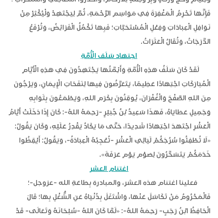
فَإِنَّهَا تَحْرِمُ الْمَغْفِرَةَ فِي مَوَاسِمِ الرَّحْمَةِ، ثُمَّ لِيَجْتَهِدْ وَلْيُكْثِرْ مِنْ
نَوَافِلِ الْعِبَادَاتِ وَفِعْلِ الْمُسْتَحَبَّاتِ؛ فَبِهَا تَكْمُلُ الْفَرَائِضُ، وَتُرْفَعُ
الدَّرَجَاتُ، وَتُقَالُ الْعَثَرَاتُ.
اجتهاد سَلَف الْأُمَّةِ
لَقَدْ كَانَ سَلَفُ هَذِهِ الْأُمَّةِ وَأَئِمَّتُهَا يَجْتَهِدُونَ فِي هَذِهِ الْأَيَّامِ
الْمُبَارَكَاتِ اجْتِهَادًا عَظِيمًا، يَتَعَرَّضُونَ فِيهَا لِنَفَحَاتِ الْإِيمَانِ، وَيَرْجُونَ
مِنَ اللهِ الصَّفْحَ وَالْغُفْرَانَ، يُوقِنُونَ بِكَرَمِ اللهِ، وَيَطْمَعُونَ بِثَوَابِهِ
وَجَمِيلِ عَطَايَاهُ، فَهَذَا سَعِيدُ بْنُ جُبَيْرٍ -رَحِمَهُ اللهُ-: كَانَ إِذَا دَخَلَتْ أَيَّامُ
الْعَشْرِ اجْتَهَدَ اجْتِهَادًا شَدِيدًا، حَتَّى مَا يَكَادُ يَقْدِرُ عَلَيْهِ، وَكَانَ يَقُولُ:
«لَا تُطْفِئُوا سُرُجَكُمْ لَيَالِيَ الْعَشْرِ -تُعْجِبُهُ الْعِبَادَةُ-، وَيَقُولُ: أَيْقِظُوا
خَدَمَكُمْ يَتَسَحَّرُونَ لِصَوْمِ يَوْمِ عَرَفَةَ».
اغتنام العشر
فعلينا اغتنام هذه العشر، والمبادرة بِطَاعَةِ الله -عزوجل-؛
فَالْمَحْرُومُ مَنْ تَكَاسَلَ عَنْهَا، وَاشْتَغَلَ بِدُنْيَاهُ عَنِ الشُّغْلِ بِهَا؛ قَالَ
الْحَافِظُ ابْنُ رَجَبٍ- رَحِمَهُ اللهُ-: «لَمَّا كَانَ اللهُ -سُبْحَانَهُ وَتَعَالَى- قَدْ