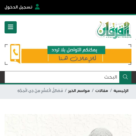
تسجيل الدخول
الرئيسية
مقالات
مواسم الخير
فَضَائِلُ الْعَشْرِ مِنْ ذِي الْحِجَّةِ