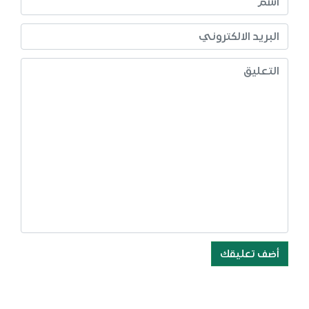
أضف تعليقك