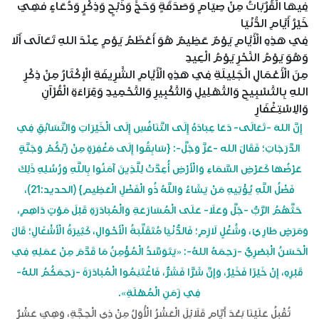
فِيهَا الْقُرُبَاتُ مِنْ صِيَامٍ وَصَدَقَةٍ وَحَجٍّ وَذَبْحٍ وَذِكْرٍ وَدُعَاءٍ فهِيَ
خَيْرُ أَيَّامِ الدُّنْيَا
فِي هَذِهِ الْأَيَّامِ يَوْمٌ عَظِيمٌ هُوَ أَعْظَمُ يَوْمٍ عِنْدَ اللهِ تَعَالَى أَلَا
وَهُوَ يَوْمُ النَّحْرِ يَوْمُ الْعِيدِ
مِنَ الْأَعْمَالِ الْجَلِيلَةِ فِي هَذِهِ الْأَيَّامِ الشَّرِيفَةِ الْإكْثَارُ مِنْ ذِكْرِ
اللهِ بِالتَّسْبِيحِ وَالتَّهْلِيلِ وَالتَّكْبِيرِ وَالتَّحْمِيدِ وَقِرَاءَةِ الْقُرْآنِ
وَالاِسْتِغْفَارِ
إِنَّ اللهَ -تَعَالَى- دَعَا عِبَادَهُ إِلَى التَّنَافُسِ إِلَى الْخَيْرَاتِ وَالتَّسَابُقِ فِي
الدَّرَجَاتِ؛ فَقَالَ الله -عَزَّ وَجَلَّ-: {سَابِقُوا إِلَى مَغْفِرَةٍ مِنْ رَبِّكُمْ وَجَنَّةٍ
عَرْضُهَا كَعَرْضِ السَّمَاءِ وَالْأَرْضِ أُعِدَّتْ لِلَّذِينَ آمَنُوا بِاللَّهِ وَرُسُلِهِ ذَلِكَ
فَضْلُ اللَّهِ يُؤْتِيهِ مَنْ يَشَاءُ وَاللَّهُ ذُو الْفَضْلِ الْعَظِيمِ} (الحديد:21)،
حَثَّهُمُ الرَّبُّ -جَلَّ وَعَلَا- عَلَى الْمُسَارَعَةِ وَالْمُبَادَرَةِ قَبْلَ مَوْتٍ دَاهِمٍ،
وَمَرَضٍ طَارِئٍ، وَشُغْلٍ لَازِمٍ؛ فَالدُّنْيَا مُتَقَلِّبَةُ الْأَحْوَالِ، كَثِيرَةُ الْأَشْغَالِ؛ قَالَ
الْحَسَنُ الْبَصْرِيُّ -رَحِمَهُ اللهُ-: «يَتَوَسَّدُ الْمُؤْمِنُ مَا قَدَّمَ مِنْ عَمَلِهِ فِي
قَبْرِهِ، إِنْ خَيْرًا فَخَيْرٌ، وَإِنَّ شَرًّا فَشَرٌّ، فَاغْتَنِمُوا الْمُبَادَرَةَ -رَحِمَكُمُ اللهُ-
فِي زَمَنِ الْمُهْلَةِ».
تُقْبِلُ عَلَيْنَا بَعْدَ أَيَّامٍ قَلَائِلَ الْعَشْرُ الْأُوَلُ مِنْ ذِي الْحِجَّةِ، وَهِيَ عَشْرٌ