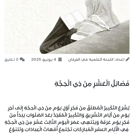
اعداد: اللجنة العلمية في الفرقان
4 يونيو، 2025
0 تعليق
فَضَائِلُ الْعَشْرِ مِنْ ذِي الْحِجَّةِ
يُشْرَعُ التَّكْبِيرُ الْمُطْلَقُ مِنْ فَجْرِ أَوَّلِ يَوْمٍ مِنْ ذِي الْحِجَّةِ إِلَى آخِرِ
يَوْمٍ مِنْ أَيَّامِ التَّشْرِيقِ وَالتَّكْبِيرُ الْمُقَيَّدُ بَعْدَ الصَّلَوَاتِ يَبْدَأُ مِنْ
فَجْرِ يَوْمِ عَرَفَةَ وَيَنْتَهِي عَصْرَ الْيَوْمِ الثَّالِثَ عَشَرَ مِنْ ذِي الْحِجَّةِ
فِي الْأَيَّامِ العشر الْمُبَارَكَاتِ تَجْتَمِعُ أُمَّهَاتُ الْعِبَادَاتِ وَتَتَنَوَّعُ