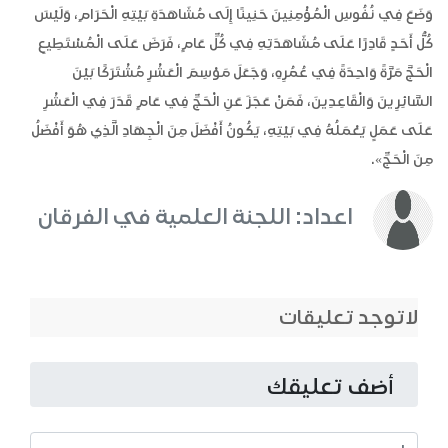
وَضَعَ فِي نُفُوسِ الْمُؤْمِنِينَ حَنِينًا إِلَى مُشَاهَدَةِ بَيْتِهِ الْحَرَامِ، وَلَيْسَ
كُلُّ أَحَدٍ قَادِرًا عَلَى مُشَاهَدَتِهِ فِي كُلِّ عَامٍ، فَرَضَ عَلَى الْمُسْتَطِيعِ
الْحَجَّ مَرَّةً وَاحِدَةً فِي عُمُرِهِ، وَجَعَلَ مَوْسِمَ الْعَشْرِ مُشْتَرَكًا بَيْنَ
السَّائِرِينَ وَالْقَاعِدِينَ، فَمَنْ عَجَزَ عَنِ الْحَجِّ فِي عَامٍ قَدَرَ فِي الْعَشْرِ
عَلَى عَمَلٍ يَعْمَلُهُ فِي بَيْتِهِ، يَكُونُ أَفْضَلَ مِنَ الْجِهَادِ الَّذِي هُوَ أَفْضَلُ
مِنَ الْحَجِّ».
اعداد: اللجنة العلمية في الفرقان
لاتوجد تعليقات
أضف تعليقك