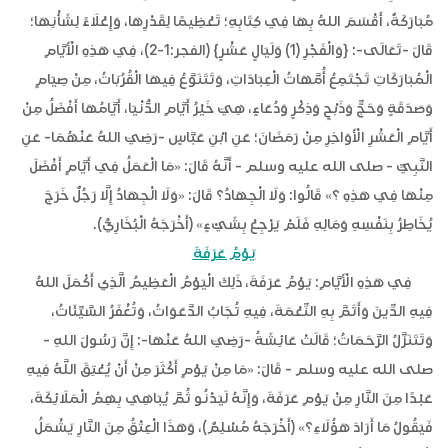
مُبَارَكَةٌ، أَقْسَمَ اللهُ بِهَا فِي كِتَابِهِ؛ تَعْظِيمًا لِقَدْرِهَا، وَإِعْلَاءً لِشَأْنِهَا؛
قَالَ -تَعَالَى-: {وَالْفَجْرِ (1) وَلَيَالٍ عَشْرٍ} (الفجر:1-2)، فِي هَذِهِ الْأَيَّامِ
الْمُبَارَكَاتِ تَجْتَمِعُ أُمَّهَاتُ الْعِبَادَاتِ، وَتَتَنَوَّعُ فِيهَا الْقُرُبَاتُ، مِنْ صِيَامٍ
وَصَدَقَةٍ وَحَجٍّ وَذَبْحٍ وَذِكْرٍ وَدُعَاءٍ، هِيَ خَيْرُ أَيَّامِ الدُّنْيَا، أَيَّامُهَا أَفْضَلُ مِنْ
أَيَّامِ الْعَشْرِ الْأَوَاخِرِ مِنْ رَمَضَانَ؛ عَنِ ابْنِ عَبَّاسٍ -رَضِيَ اللهُ عَنْهُمَا- عَنِ
النَّبِيِّ - صلى الله عليه وسلم - أَنَّهُ قَالَ: «مَا الْعَمَلُ فِي أَيَّامٍ أَفْضَلَ
مِنْهَا فِي هَذِهِ ؟» قَالُوا: وَلَا الْجِهَادُ؟ قَالَ: «وَلَا الْجِهَادُ إِلَّا رَجُلٌ خَرَجَ
يُخَاطِرُ بِنَفْسِهِ وَمَالِهِ فَلَمْ يَرْجِعْ بِشَيْءٍ» (أَخْرَجَهُ الْبُخَارِيُّ).
يَوْمُ عَرَفَةَ
فِي هَذِهِ الْأَيَّامِ: يَوْمُ عَرَفَةَ، ذَلِكَ الْيَوْمُ الْعَظِيمُ الَّذِي أَكْمَلَ اللهُ
فِيهِ الدِّينَ وَأَتَمَّ بِهِ النِّعْمَةَ، فِيهِ تُجَابُ الدَّعَوَاتُ، وَتُغْفَرُ السَّيِّئَاتُ،
وَتَتَنَزَّلُ الرَّحَمَاتُ؛ قَالَتْ عَائِشَةُ -رَضِيَ اللهُ عَنْهَا-: إِنَّ رَسُولَ اللهِ -
صلى الله عليه وسلم - قَالَ: «مَا مِنْ يَوْمٍ أَكْثَرَ مِنْ أَنْ يُعْتِقَ اللَّهُ فِيهِ
عَبْدًا مِنَ النَّارِ مِنْ يَوْمِ عَرَفَةَ، وَإِنَّهُ لَيَدْنُو ثُمَّ يُبَاهِي بِهِمُ الْمَلَائِكَةَ،
فَيَقُولُ مَا أَرَادَ هَؤُلَاءِ؟» (أَخْرَجَهُ مُسْلِمٌ)، وَهَذَا الْعِتْقُ مِنَ النَّارِ يَشْمَلُ