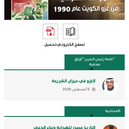
تصفح الكتروني
تحميل
"كلمة رئيس التحرير " أوراق
صحفية
الغزو في ميزان الشريعة
5 أغسطس, 2026
الافتتاحية
التاريخ مصدر للهداية وبناء الوعي