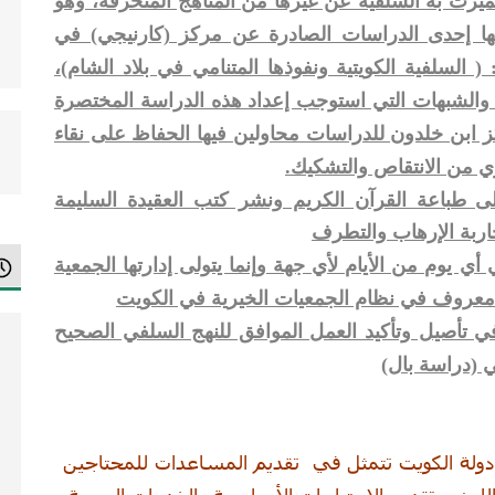
تميزت به السلفية عن غيرها من المناهج المنحرفة، وهو
ا إحدى الدراسات الصادرة عن مركز (كارنيجي) في
السلفية الكويتية ونفوذها المتنامي في بلاد الشام)،
 والشبهات التي استوجب إعداد هذه الدراسة المختصرة
 ابن خلدون للدراسات محاولين فيها الحفاظ على نقاء
ري من الانتقاص والتشكيك.
 طباعة القرآن الكريم ونشر كتب العقيدة السليمة
حاربة الإرهاب والتطرف
أي يوم من الأيام لأي جهة وإنما يتولى إدارتها الجمعية
و معروف في نظام الجمعيات الخيرية في الكويت
في تأصيل وتأكيد العمل الموافق للنهج السلفي الصحيح
ي (دراسة بال)
 دولة الكويت تتمثل في تقديم المساعدات للمحتاجين
للون، وتقديم الاحتياجات الأساسية والخدمات الصحية