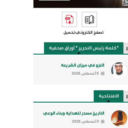
تصفح الكتروني
تحميل
"كلمة رئيس التحرير " أوراق صحفية
الغزو في ميزان الشريعة
5 أغسطس, 2026
الافتتاحية
التاريخ مصدر للهداية وبناء الوعي
3 أغسطس, 2026