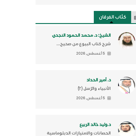
كتَّاب الفرقان
الشيخ: د. محمد الحمود النجدي
شرح كتاب البيوع من صحيح...
5 أغسطس, 2026
د. أمير الحداد
الأنبياء والرّسل (٢)ّ
5 أغسطس, 2026
د.وليد خالد الربيع
الحصانات والامتيازات الدبلوماسية