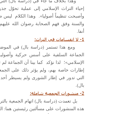
وهذا بخلاف ما جاء في (دراسة بال) التي ب
إحياء التراث الإسلامي إلى عملية تحوّل جذ
وأصبحت تنظيماً أصوليا». وهذا الكلام ليس ص
والسنة وفق فهم الصحابة رضوان الله عليهم، وت
أنفا.
1- لا انقسامات في التراث:
ومع هذا تستمر (دراسة بال) في الموضوع ذ
الجماعة السلفية على أسس حركية وأصولية، 
الإسلامي»؛ لذا نؤكد كما بينا أن الجماعة لم
إطارات خاصة بهم، ولم يؤثر ذلك على الجمعي
التي تدور في إطار الشورى ولم يسيطر أحد ع
بال).
2- منشورات الجمعية شاملة:
بل تعمدت (دراسة بال) اتهام الجمعية بالترك
هذه المنشورات على مسألتين رئيستين هما: العل