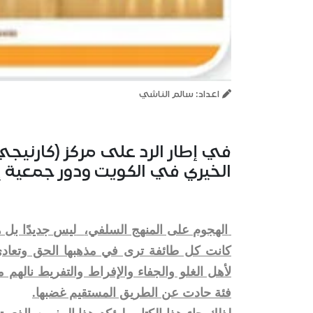
اعداد: سالم الناشي
الخيري في الكويت ودور جمعية إحيا
الهجوم على المنهج السلفي،
ليس جديدًا بل 
كانت كل طائفة ترى في مذهبها الحق وتعادي
لأهل الغلو والجفاء والإفراط والتفريط نالهم
فئة حادت عن الطريق المستقيم غضبها.