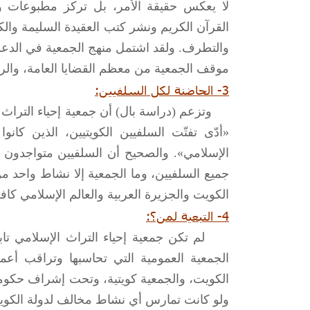
لا يعكس حقيقة الأمر، بل تركز مطبوعات و
القرآن الكريم ونشر كتب العقيدة السليمة والكت
والتطرف. ولقد اشتمل منهج الجمعية في الدعوة 
موقف الجمعية من معظم القضايا العامة، والرد
3- الحاضنة لكل السلفيين:
وتزعم (دراسة بال) أن جمعية إحياء التراث ا
«أدّى تفتّت السلفيين الكويتيين، الذين كان
الإسلامي». والصحيح أن السلفيين متواجدون ق
جميع السلفيين، وما الجمعية إلا نشاط واحد 
الكويت والجزيرة العربية والعالم الإسلامي كافة
4- التبعية لمن؟:
لم تكن جمعية إحياء التراث الإسلامي تابعة 
الجمعية العمومية التي تحاسبها وتراقب أع
الكويت، والجمعية كويتية، وتحت إشراف حكومي 
ولو كانت تمارس أي نشاط مخالف لدولة الكو