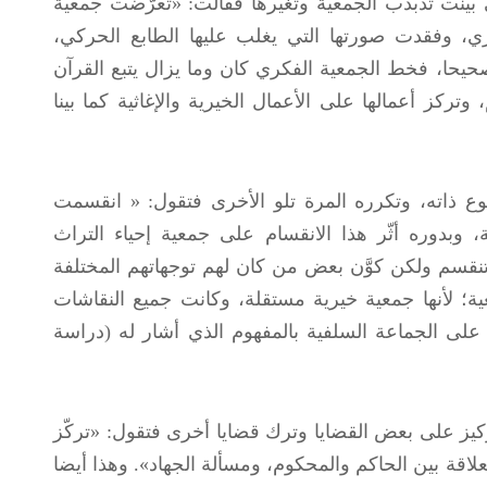
ينت تذبذب الجمعية وتغيرها فقالت: «تعرّضت جمعية
ري، وفقدت صورتها التي يغلب عليها الطابع الحركي،
حيحا، فخط الجمعية الفكري كان وما يزال يتبع القرآن
ركز أعمالها على الأعمال الخيرية والإغاثية كما بينا
اته، وتكرره المرة تلو الأخرى فتقول: « انقسمت
وبدوره أثّر هذا الانقسام على جمعية إحياء التراث
 تنقسم ولكن كوَّن بعض من كان لهم توجهاتهم المختلفة
ة؛ لأنها جمعية خيرية مستقلة، وكانت جميع النقاشات
لى الجماعة السلفية بالمفهوم الذي أشار له (دراسة
يز على بعض القضايا وترك قضايا أخرى فتقول: «تركّز
اقة بين الحاكم والمحكوم، ومسألة الجهاد». وهذا أيضا