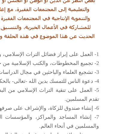
والتعليمية إلى المجتمعات الفقيرة، مع إغاث
والتنموية الإنتاجية في المجتمعات الفقي
للمشاركة في الأعمال الخيرية، والتنسيق 
الحديث عن هذا الموضوع في هذه الحلقة ونق
1- العمل على إبراز فضائل التراث الإسلامي، ودوره في تطوير الحضارة الإنسانية.
2- تجميع المخطوطات، والكتب الإسلامية من جميع أنحاء العالم، وتوثيقها، وتنظيمها في مكتبة جامعة.
3- تشجيع العلماء والباحثين في مجال الدراسات الإسلامية، والعمل على نشر بحوثهم، ونتاج عملهم.
4- دعوة الناس للتمسك بدين الله -تعالى- بالحكمة والموعظة الحسنة.
5- العمل على تنقية التراث الإسلامي من ا
تقدم المسلمين.
6- إنشاء صندوق للزكاة، والإشراف على صرفها في الوجوه المشروعة.
7- إنشاء المساجد والمراكز، والمؤسسات الت
والمسلمين في أنحاء العالم.