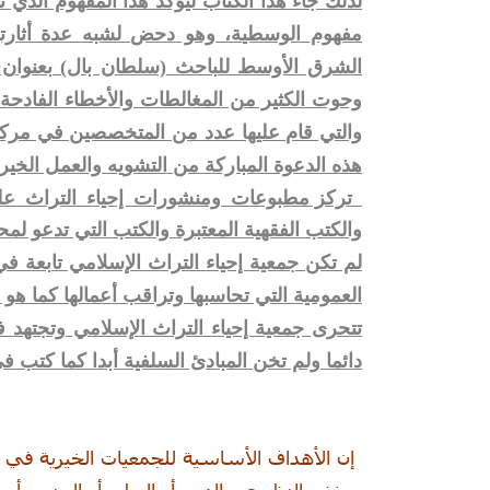
لذلك جاء هذا الكتاب ليؤكد هذا المفهوم الذي 
مفهوم الوسطية، وهو دحض لشبه عدة أثارته
الشرق الأوسط للباحث (سلطان بال) بعنوان: ( 
وحوت الكثير من المغالطات والأخطاء الفادحة
والتي قام عليها عدد من المتخصصين في مركز
هذه الدعوة المباركة من التشويه والعمل الخي
تركز مطبوعات ومنشورات إحياء التراث على
والكتب الفقهية المعتبرة والكتب التي تدعو لم
لم تكن جمعية إحياء التراث الإسلامي تابعة في 
العمومية التي تحاسبها وتراقب أعمالها كما ه
تتحرى جمعية إحياء التراث الإسلامي وتجتهد 
دائما ولم تخن المبادئ السلفية أبدا كما كتب ف
إن الأهداف الأساسية للجمعيات الخيرية في
بغض النظر عن الدين أو الوطن أو الجنس أو ا