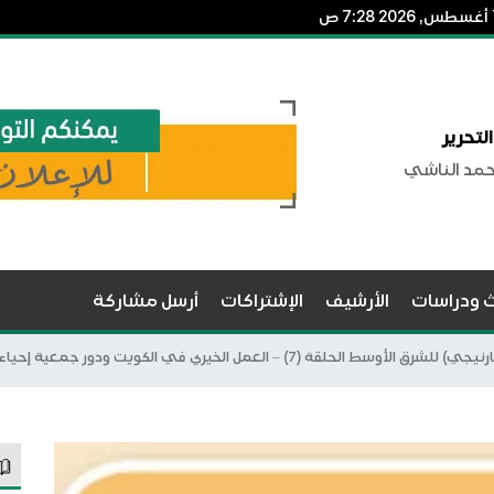
لتحرير
حمد الناشي
ث ودراسات
الأرشيف
الإشتراكات
أرسل مشاركة
لقة (7) – العمل الخيري في الكويت ودور جمعية إحياء التراث(2)