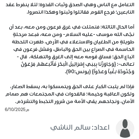
التعامل مع الناس وهي الصدق وثبات القدوة؛ لئلا ينفرط عقد
التابعين؛ فرجع القوم فقاتلوا وثبتوا وهكذا انتصروا.
أما الحال الثالثة: فتمثلت في غرق فرعون ومن معه، بعد أن
نجّى الله موسى -عليه السلام- ومن معه، فبعد مرحلةٍ
طويلةٍ من الطغيان والاستعلاء في الأرض، ظهرت اللحظة
الحاسمة في الصراع بين الحق والباطل، وفشل فرعون في
اتباع الحق؛ فساق قومه معه إلى الغرق والتهلكة، قال -
تعالى-: {وَجَاوَزْنَا بِبَنِي إِسْرَائِيلَ الْبَحْرَ فَأَتْبَعَهُمْ فِرْعَوْنُ
وَجُنُودُهُ بَغْياً وَعَدْواً} (يونس:90).
فإذا لم يثبت الكبار على الحق ويتمسكوا به، يسقط الصغار،
وتكون العاقبة وخيمة؛ فالقدوات في المجتمعات هم صمام
الأمان، ونجاحهم يقي الأمة من شرور التخبط والتشرذم.
6/10/2025م
اعداد: سالم الناشي