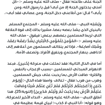
الجنة على طاعته؛ فقال - صلى الله عليه وسلم -: «كل
أمتي يدخلون الجنة إلا من أبى! قيل يا رسول الله، ومن
يأبى؟ قـال: من أطاعني دخل الجنة، ومن عصاني فقد أبى».
ويُشبِّه النبي - صلى الله عليه وسلم - المجتمع المسلم
بالبنيان الذي يشدّ بعضه بعضا، مشيرا بذلك إلى قوة العلاقة
التي تربط المسلمين بعضهم ببعض؛ فيقول - صلى الله
عليه وسلم -: «المُؤْمِنَ لِلْمُؤْمِنِ كَالْبُنْيَانِ يَشُدُّ بَعْضُهُ بَعْضًا،
وشَبَّكَ أصَابِعَهُ». فإذا لم يتكاتف المسلمون من أعلاهم إلى
أدناهم، ينهار المجتمع، ويتفرق الأفراد، وتضعف الأمة.
أما في الحال الثانية: فقد تمثلت في معركة (حُنين).. فبعد
الانهزام المبدئي للمسلمين -بسبب الإعجاب بالنفس
والكثرة- ضاقت الأرض بما رحبت على جيش المسلمين،
وهرب من هرب؛ فقال - تعالى واصفا هذه الحال-: {وَيَوْمَ
حُنَيْنٍ إِذْ أَعْجَبَتْكُمْ كَثْرَتُكُمْ فَلَمْ تُغْنِ عَنْكُمْ شَيْئًا وَضَاقَتْ
عَلَيْكُمُ الْأَرْضُ بِمَا رَحُبَتْ ثُمَّ وَلَّيْتُمْ مُدْبِرِينَ} (التوبة:25). هنا
أطلق النبي - صلى الله عليه وسلم - النداء الأخير للمعركة،
وهو قوله: «أنا النبي لا كذب»؛ لبيان قيمة عظيمة في