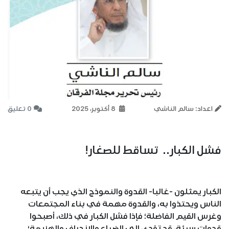
اعداد: سالم الناشي
8 أكتوبر، 2025
0 تعليق
فشل الكبار.. تساقط للصغار!
الكبار يمثلون -غالبا- القدوة والنموذج الذي يجب أن يتبعه
الناس ويحتذوا به، والقدوة مهمة في بناء المجتمعات
وغرس القيم الفاضلة؛ فإذا فشل الكبار في ذلك، أصبحوا
قدوات سيئة، قد تؤدي إلى الضياع والانحراف والهزيمة؛