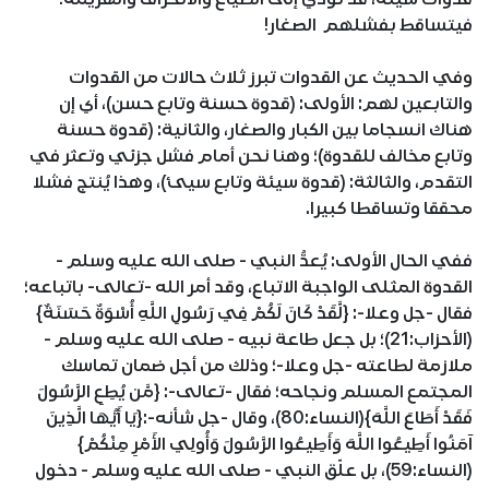
فيتساقط بفشلهم الصغار!
وفي الحديث عن القدوات تبرز ثلاث حالات من القدوات
والتابعين لهم: الأولى: (قدوة حسنة وتابع حسن)، أي إن
هناك انسجاما بين الكبار والصغار، والثانية: (قدوة حسنة
وتابع مخالف للقدوة)؛ وهنا نحن أمام فشل جزئي وتعثر في
التقدم، والثالثة: (قدوة سيئة وتابع سيئ)، وهذا يُنتج فشلا
محققا وتساقطا كبيرا.
ففي الحال الأولى: يُعدُّ النبي - صلى الله عليه وسلم -
القدوة المثلى الواجبة الاتباع، وقد أمر الله -تعالى- باتباعه؛
فقال -جل وعلا-: {لَّقَدْ كَانَ لَكُمْ فِي رَسُولِ اللَّهِ أُسْوَةٌ حَسَنَةٌ}
(الأحزاب:21)؛ بل جعل طاعة نبيه - صلى الله عليه وسلم -
ملازمة لطاعته -جل وعلا-؛ وذلك من أجل ضمان تماسك
المجتمع المسلم ونجاحه؛ فقال -تعالى-: {مَّن يُطِعِ الرَّسُولَ
فَقَدْ أَطَاعَ اللَّهَ}(النساء:80)، وقال -جل شأنه-:{يَا أَيُّهَا الَّذِينَ
آمَنُوا أَطِيعُوا اللَّهَ وَأَطِيعُوا الرَّسُولَ وَأُولِي الأَمْرِ مِنْكُمْ}
(النساء:59)، بل علّق النبي - صلى الله عليه وسلم - دخول