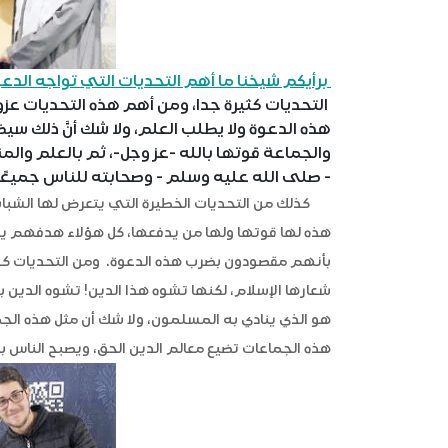
برأيكم شيخنا ما أهم التحديات التي تواجه الدع
التحديات كثيرة جدا، ومن أهم هذه التحديات عز
هذه الدعوة ولا يطلب العلم، ولا شك أنَّ ذلك سيض
والجماعة قوتها بالله -عز وجل-، ثم بالعلم والم
- صلى الله عليه وسلم - وصحابته للناس جميعًا
كذلك من التحديات الخطيرة التي يتعرض لها الشباب، د
هذه لها قوتها ولها من يدفعها، كل هؤلاء هدفهم يك
بأنهم مقصودون بضرب هذه الدعوة. ومن التحديات كذ
شعارها الإسلام، لكنها تشوه هذا الدين! تشوه الدين ب
هو الذي ينادي به المسلمون، ولا شك أن مثل هذه الج
هذه الجماعات تضيع معالم الدين الحق، ويصبح الناس 