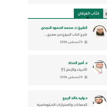
كتَّاب الفرقان
الشيخ: د. محمد الحمود النجدي
شرح كتاب البيوع من صحيح...
5 أغسطس, 2026
د. أمير الحداد
الأنبياء والرّسل (٢)ّ
5 أغسطس, 2026
د.وليد خالد الربيع
الحصانات والامتيازات الدبلوماسية