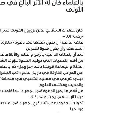
بالعلماء كان له الأثر البالغ في
الأولى
كان للقاءات المشايخ الذين يزورون الكويت كبير 
-رحمه الله-
على الداعية أن يكون مخلصًا في دعوته ملتزمًا 
المعاصي وأن يكون قدوة للآخرين
لابد أن يتحلى الداعية بالرفق والحلم والأناة ف
من أهم التحديات التي تواجه الدعوة عزوف الشب
السُنَّة والجماعة قوتها بالله -عز وجل- ثم بالع
من المراحل الفارقة في تاريخ الدعوة في الجهراء
ديني شرعي في مسجد الشعبي في منطقة تيماء 
والحديث ومختلف العلوم
من أهم ما يميز الدعوة في الجهراء أنها قامت
ديننا الإسلامي يحث على ذلك
تحولت الدعوة بعد إنشاء فرع الجهراء في منتصف
ورسميا