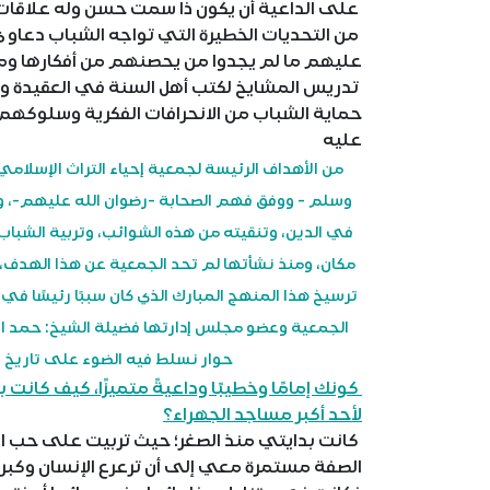
على الداعية أن يكون ذا سمت حسن وله علاقات ج
من التحديات الخطيرة التي تواجه الشباب دعاوى ا
عليهم ما لم يجدوا من يحصنهم من أفكارها ومن
تدريس المشايخ لكتب أهل السنة في العقيدة والت
حماية الشباب من الانحرافات الفكرية وسلوكهم 
عليه
من الأهداف الرئيسة لجمعية إحياء التراث الإسلامي
وسلم - ووفق فهم الصحابة -رضوان الله عليهم-، وال
في الدين، وتنقيته من هذه الشوائب، وتربية الشباب 
مكان، ومنذ نشأتها لم تحد الجمعية عن هذا الهدف
ترسيخ هذا المنهج المبارك الذي كان سببًا رئيسًا ف
الجمعية وعضو مجلس إدارتها فضيلة الشيخ: حمد الأم
حوار نسلط فيه الضوء على تاريخ 
كونك إمامًا وخطيبًا وداعيةً متميزًا، كيف كانت ب
لأحد أكبر مساجد الجهراء؟
كانت بدايتي منذ الصغر؛ حيث تربيت على حب الخ
الصفة مستمرة معي إلى أن ترعرع الإنسان وكبر،