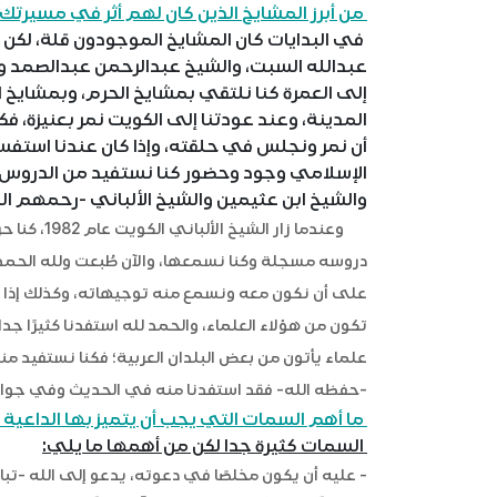
من أبرز المشايخ الذين كان لهم أثر في مسيرتك
في البدايات كان المشايخ الموجودون قلة، لكن 
عبدالله السبت، والشيخ عبدالرحمن عبدالصمد وم
إلى العمرة كنا نلتقي بمشايخ الحرم، وبمشايخ ا
المدينة، وعند عودتنا إلى الكويت نمر بعنيزة، فك
أن نمر ونجلس في حلقته، وإذا كان عندنا استفسا
الإسلامي وجود وحضور كنا نستفيد من الدروس ا
والشيخ ابن عثيمين والشيخ الألباني -رحمهم الل
وعندما زار
دروسه مسجلة وكنا نسمعها، والآن طُبعت ولله الحمد،
على أن نكون معه ونسمع منه توجيهاته، وكذلك إذا ك
تكون من هؤلاء العلماء، والحمد لله استفدنا كثيرًا ج
علماء يأتون من بعض البلدان العربية؛ فكنا نستفيد من
-حفظه الله- فقد استفدنا منه في الحديث وفي جوانب
ما أهم السمات التي يجب أن يتميز بها الداعي
السمات كثيرة جدا لكن من أهمها ما يلي:
- عليه أن يكون مخلصًا في دعوته، يدعو إلى الله -تبارك وتعا