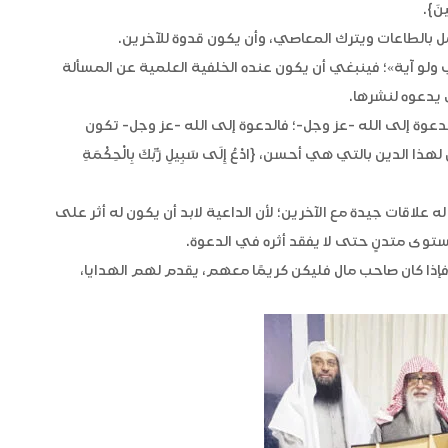
ِينَ}.
ل بالطاعات ويترك المعاصي، وأن يكون قدوة للآخرين.
عني ولو آية»؛ فينبغي أن يكون عنده الخلفية العلمية عن المسألة
ي يدعوه لنشرها.
 الدعوة إلى الله -عز وجل-؛ فالدعوة إلى الله -عز وجل- تكون
ين بالتي هي أحسن، {ادْعُ إِلَى سَبِيلِ رَبِّكَ بِالْحِكْمَةِ
لاقات جيدة مع الآخرين؛ لأن الداعية لابد أن يكون له أثر على
ستوى متدنٍ حتى لا يفقد أثره في الدعوة.
فإذا كان صاحب مال فليكن كريمًا معهم، يقدم لهم الهدايا،