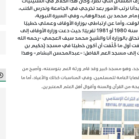
رف المسائل التي تطرأ، وكان هذا الكلام في الستينيات
بدأنا نرتب الأمور بعد تخرجي في الجامعة وندرس الكتب،
إمام محمد بن عبدالوهاب، وفي السيرة النبوية،
قت. وأما عن ارتباطي بوزارة الأوقاف وعملي خطيبًا
كان ذلك في أوائل الثمانينيات من القرن الماضي سنة 1980 أو 1981 تقريبًا؛ حيث دعت وزارة الأوقاف إلى
حاق بالوزارة أنا والشيخ محمد سيف العجمي -رحمه الله
لّفت أول ما كُلّفت أن أكون خطيبًا في مسجد (حكيم بن
 إلى مسجد العم الفاضل: «عبدالمحسن البسّام» وهذا
، وهو مسجد كبير وقد قام ورثة العم بتوسعته، وأصبح من
قضايا العامة للمسلمين، وفي المناسبات كذلك والأعياد، أما ما
يحة من القرآن والسنة وأقوال أهل العلم المعتبرين.