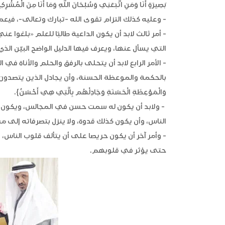
بَصِيرَةٍ أَنَا وَمَنِ اتَّبَعَنِي وَسُبْحَانَ اللَّهِ وَمَا أَنَا مِنَ الْمُشْرِك
- وعليه كذلك التزام تقوى الله -تبارك وتعالى-، فيعم
- أمر ثالث لابد أن يكون الداعية طالبًا للعلم «بلغوا 
التي يسأل عنها، ويعرف فيها الدليل الواضح البيّن الذ
- الأمر الرابع لابد أن يتحلى بالرفق والحلم والأناة في
بالحكمة والموعظة الحسنة، وأن يجادل الذين يتصدون لهذا الد
وَالْمَوْعِظَةِ الْحَسَنَةِ وَجَادِلْهُم بِالَّتِي هِيَ أَحْسَنُ}.
- ولابد أن يكون له سمت حسن في المجالس، ويكون له ع
الناس، وأن يكون كذلك قدوة، ولا ينزل بتصرفاته إلى م
- وأمر آخر أن يكون حريصا على أن يتألف قلوب الناس، 
حتى يؤثر في قلوبهم.