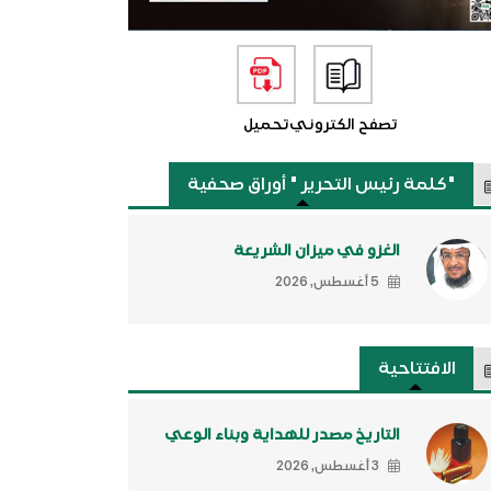
تصفح الكتروني
تحميل
"كلمة رئيس التحرير " أوراق صحفية
الغزو في ميزان الشريعة
5 أغسطس, 2026
الافتتاحية
التاريخ مصدر للهداية وبناء الوعي
3 أغسطس, 2026