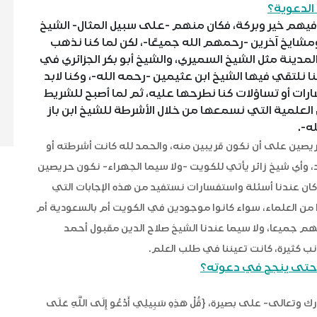
 الدعوية؟
فيهم خير وبركة، فكان منهم -على سبيل المثال- الشيخ
شايخ آخرين -رحمهم الله جميعًا-، لكن لما كنا نذهب
لمدينة مثل الشيخ السميري، والشيخ أبو بكر الجزائري في
نا نلتقي فيها الشيخ ابن عثيمين -رحمه الله-، وكنا لابد
رات أو تساؤلات كنا نطرحها عليه، ثم لما أصبح للشريط
لعلمية التي نسمعها من خلال الأشرطة للشيخ ابن باز
ه-.
 الشيخ الألباني الكويت عام 1982، كنا حريصين على أن نكون قريبين منه، والحمد لله كانت أشرطته أو
 وأي شيخ زائر يأتي للكويت -ولا سيما الجهراء- نكون حريصين
ان عندنا أسئلة واستفسارات نستفيد من هذه الإجابات التي
دا من العلماء، سواء كانوا موجودين في الكويت أم بالسعودية أم
هم جميعا، ولا سيما عندنا الشيخ صلاح الدين مقبول أحمد
 كثيرة، كانت تعيننا في طلب العلم.
ة حتى ينجح في دعوته؟
لى- على بصيرة، {قُلْ هَذِهِ سَبِيلِي أَدْعُو إِلَى اللَّهِ عَلَى