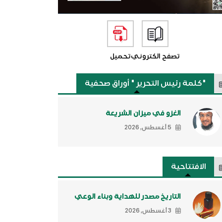
تصفح الكتروني
تحميل
"كلمة رئيس التحرير " أوراق صحفية
الغزو في ميزان الشريعة
5 أغسطس, 2026
الافتتاحية
التاريخ مصدر للهداية وبناء الوعي
3 أغسطس, 2026