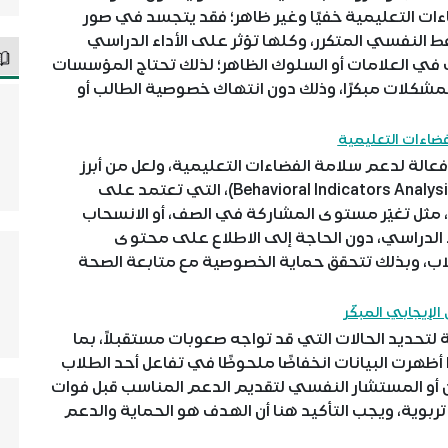
ءات التعليمية خفيًا وغير ظاهر؛ فقد يتجسد في صور
ضغط النفسي المتكرر، وكلها تؤثر على الأداء الدراسي
في العلامات أو السلوك الظاهر؛ لذلك تحتاج المؤسسات
مشكلات مبكرًا، وذلك دون انتهاك خصوصية الطالب أو
ضاءات التعليمية
الة لدعم سلامة الفضاءات التعليمية، ولعل من أبرز
تطبيقاته أدوات رصد السلوكيات غير المباشرة (Behavioral Indicators Analysis)، التي تعتمد على
مثل تغيّر مستوى المشاركة في الصف، أو الانسحاب
اء الدراسي، دون الحاجة إلى الاطلاع على محتوى
اب، وبذلك تتحقق حماية الخصوصية مع متابعة الصحة
 الإيجابي المبكّر
حديد الحالات التي قد تواجه صعوبات مستقبلاً، بما
 أظهرت البيانات انخفاضًا ملحوظًا في تفاعل أحد الطلاب
ين أو المستشار النفسي لتقديم الدعم المناسب قبل فوات
تربوية، ويجب التأكيد هنا أن الهدف هو الحماية والدعم