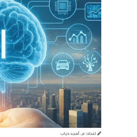
اعداد: م. أمجد ذياب