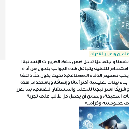
لمين وتعزيز القدرات
يًا واجتماعيًا تدخل ضمن حفظ الضرورات الإنسانية؛
استخدام للتقنية يتجاهل هذه الجوانب يتحول من أداة
جب تصميم الذكاء الاصطناعي؛ بحيث يكون حلًا داعمًا
اء بيئات تعليمية أكثر أمانًا وإنصافًا، وباستخدام هذه
 شريكًا استراتيجيًا للمعلم والمستشار النفسي، بما يعزز
ات الضعيفة، ويضمن أن يحصل كل طالب على تجربة
لى خصوصيته وكرامته.