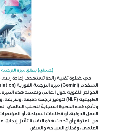
(جمناي) يطلق ميزة الترجمة ال
في خطوة تقنية رائدة تستهدف إعادة رسم ملا
الحواجز اللغوية حول العالم، وتعتمد هذه الميزة
الطبيعية (NLP) لتوفير ترجمة دقيقة، وسريعة، وواعية بالسياق الثقافي للمستخدمين.
وتأتي هذه الخطوة استجابةً للطلب العالمي الم
العمل الدولية، أو قطاعات السياحة، أو المؤتمرا
من المتوقع أن تُحدث هذه التقنية تأثيرًا إيجابيً
العلمي، وقطاع السياحة والسفر.