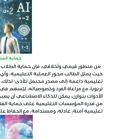
حماية المتع
من منظور قيمي وأخلاقي، فإن حماية الطلاب نفس
حيث يمثل الطالب محور العملية التعليمية، وأي 
تعليمية داعمة إلى مصدر محتمل للأذى؛ لذلك، ي
تربويا، مع مراعاة الفرد وخصوصياته، ليُسهم في بن
الأدوات بتوازن، يمكن للذكاء الاصطناعي أن يصبح
من قدرة المؤسسات التعليمية على حماية الفئ
تعليمية آمنة، عادلة، ومستدامة، مع الحفاظ ع