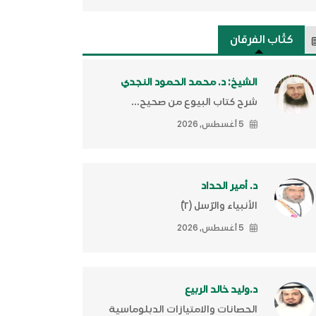
كتَّاب الفرقان
الشيخ: د. محمد الحمود النجدي
شرح كتاب البيوع من صحيح...
5 أغسطس, 2026
د. أمير الحداد
الأنبياء والرّسل (٢)ّ
5 أغسطس, 2026
د.وليد خالد الربيع
الحصانات والامتيازات الدبلوماسية