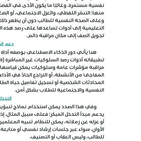
نفسية مستمرة. وغالبًا ما يكون الأذى في الفضا
منها: التنمّر اللفظي، والعزل الاجتماعي، أو ال
وعلى الصحة النفسية للطالب دون أن يظهر ذلك 
التعليمية إلى أدوات تساعدها على رصد هذه ال
تحويل الصف إلى مكان مراقبة دائم.
دعم الف
هنا يأتي دور الذكاء الاصطناعي بوصفه أداة فع
مراقبة مؤشرات عامة وسلوكيات يمكن قياسها، 
المفاجئ من الأنشطة، أو التراجع الحادّ في الأد
المحادثات الشخصية أو تسجيل تفاصيل حياة الطل
النفسية والاجتماعية للطلاب بشكل آمن.
التدخل
وفي هذا الصدد يمكن استخدام نماذج تنبؤية لت
يدعم مبدأ التدخل المبكر؛ فعلى سبيل المثال، إذا
أو عزله عن زملائه، يمكن للنظام تنبيه المعلم
الأوان، سواء عبر جلسات إرشاد نفسي أو متابعة 
للطالب، وليس العقاب أو التصنيف.