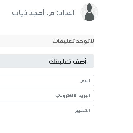
اعداد: م. أمجد ذياب
لاتوجد تعليقات
أضف تعليقك