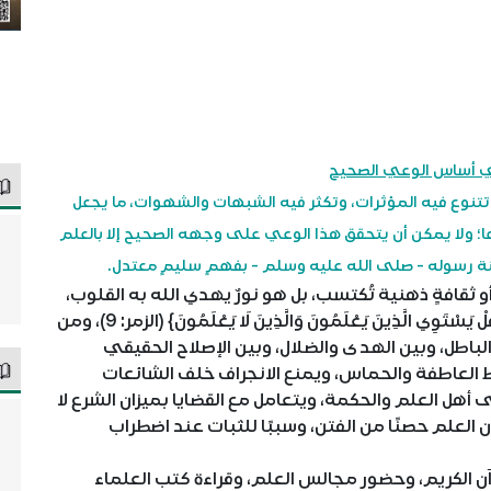
ي أساس الوعي الصحيح
تتنوع فيه المؤثرات، وتكثر فيه الشبهات والشهوات، ما يجعل
 ولا يمكن أن يتحقق هذا الوعي على وجهه الصحيح إلا بالعلم
ة رسوله - صلى الله عليه وسلم - بفهمٍ سليمٍ معتدل.
افةٍ ذهنية تُكتسب، بل هو نورٌ يهدي الله به القلوب،
ويُبصِّر الإنسان بحقائق الأمور، قال -تعالى-: {قُلْ هَلْ يَسْتَوِي الَّذِينَ يَعْلَمُونَ وَالَّذِينَ لَا يَعْلَمُونَ} (الزمر: 9)، ومن
 والباطل، وبين الهدى والضلال، وبين الإصلاح الحقيقي
 العاطفة والحماس، ويمنع الانجراف خلف الشائعات
ى أهل العلم والحكمة، ويتعامل مع القضايا بميزان الشرع لا
 العلم حصنًا من الفتن، وسببًا للثبات عند اضطراب
آن الكريم، وحضور مجالس العلم، وقراءة كتب العلماء