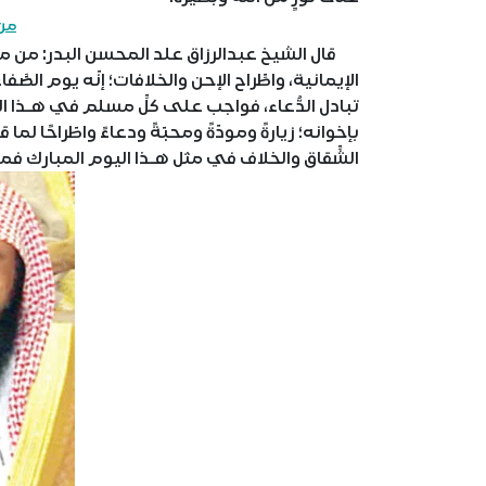
من 
قال الشيخ عبدالرزاق علد المحسن البدر: من مقاصد
الإيمانية، واطِّراح الإحن والخلافات؛ إنّه يوم الصَّفا
تبادل الدُّعاء، فواجب على كلِّ مسلم في هـذا ا
بإخوانه؛ زيارةً ومودّةً ومحبّةً ودعاءً واطّراحًا ل
الشِّقاق والخلاف في مثل هـذا اليوم المبارك فمت