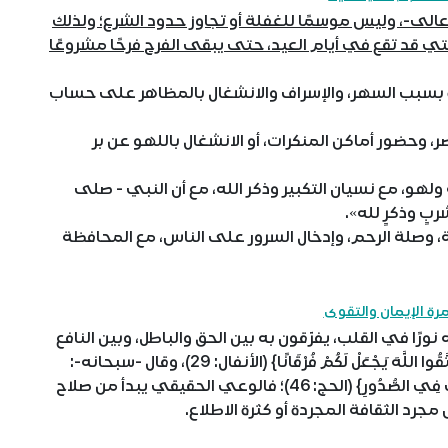
-تعالى-، وليس موسمًا للغفلة أو تجاوز حدود الشرع؛ ولذلك
تي قد تقع في أيام العيد، حتى يبقى الفرح فرحًا مشروعًا
ة بسبب السهر، والإسراف والانشغال بالمظاهر على حساب
ر، وحضور أماكن المنكرات، أو الانشغال باللهو عن بر
ولهو، مع نسيان التكبير وذكر الله، مع أن النبي - صلى
ربٍ وذكرٍ لله».
، وصلة الرحم، وإدخال السرور على الناس، مع المحافظة
مرة الإيمان والتقوى
ًا في القلب، يفرّقون به بين الحق والباطل، وبين النافع
والضار، قال الله -تعالى-: {يَا أَيُّهَا الَّذِينَ آمَنُوا إِنْ تَتَّقُوا اللَّهَ يَجْعَلْ لَكُمْ فُرْقَانًا} (الأنفال: 29)، وقال -سبحانه-:
{فَإِنَّهَا لَا تَعْمَى الْأَبْصَارُ وَلَكِنْ تَعْمَى الْقُلُوبُ الَّتِي فِي الصُّدُورِ} (الحج: 46)؛ فالوعي الحقيقي يبدأ من صلاح
مجرد الثقافة المجردة أو كثرة الاطلاع.