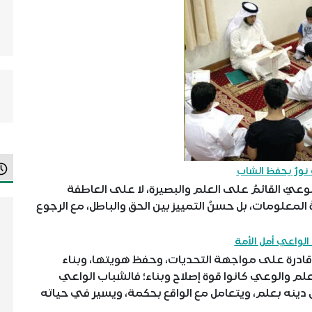
نورٌ يحفظ الشاب
يُ القائمُ على العلم والبصيرة، لا على العاطفة
معلومات، بل حسنُ التمييز بين الحق والباطل، مع الرجوع
الواعي أمل الأمة
ٌ قادرة على مواجهة التحديات، وحفظ هويتها، وبناء
لعلم والوعي كانوا قوة إصلاح وبناء؛ فالشباب الواعي
دينه بعلم، ويتعامل مع الواقع بحكمة، ويسير في حياته