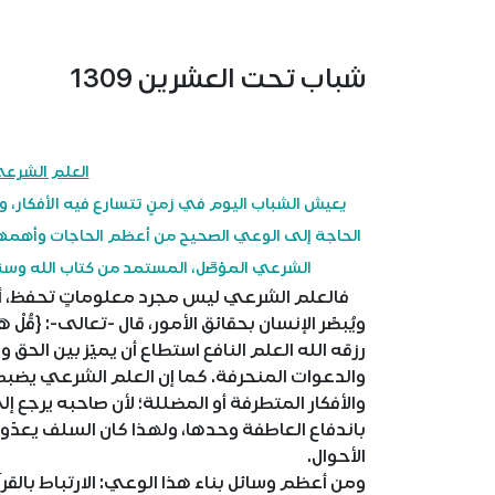
شباب تحت العشرين 1309
العلم الشرع
يعيش الشباب اليوم في زمنٍ تتسارع فيه الأفكار، و
الحاجة إلى الوعي الصحيح من أعظم الحاجات وأهمها؛
الشرعي المؤصَّل، المستمد من كتاب الله وسن
فالعلم الشرعي ليس مجرد معلوماتٍ تحفظ، أو ثق
رزقه الله العلم النافع استطاع أن يميّز بين الحق
والدعوات المنحرفة. كما إن العلم الشرعي يضبط
والأفكار المتطرفة أو المضللة؛ لأن صاحبه يرجع إل
باندفاع العاطفة وحدها، ولهذا كان السلف يعدّون
الأحوال.
ومن أعظم وسائل بناء هذا الوعي: الارتباط بالقر