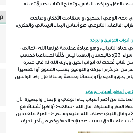
ني العقل، وتزكي النفس، وتمنح الشاب بصيرةً تعينه
ي معه الوعي الصحيح، واستقامت الأفكار، وصلحت
راب؛ فالعلم الشرعي هو أساس البناء الإيماني والفكري،
من أبواب التوفيق والبَركة
ي حياة الشباب، وهو عبادةٌ عظيمة قرنها الله -تعالى-
بتوحيده، فقال -سبحانه-: {وَبِالْوَالِدَيْنِ إِحْسَانًا} (الإسراء: 23)؛ فالإحسان إليهما ليس خُلُقًا اجتماعيا فحسب،
 من شاب فُتحت له أبواب الخير، وبارك الله له في عمره
ن آخر حُرم البركة والتوفيق بسبب العقوق أو التقصير!
بحق والديه برًّا وإحسانًا وخدمةً ودعاءً؛ فإن رضا الوالدين
ة من أعظم أسباب الوعي
صالحة من أهم أسباب بناء الوعي والإيمان والبصيرة؛ لأن
الفكر والسلوك، قال الله -تعالى-: {وَاصْبِرْ نَفْسَكَ مَعَ
الَّذِينَ يَدْعُونَ رَبَّهُمْ بِالْغَدَاةِ وَالْعَشِيِّ} (الكهف: 28)، وقال النبي -صلى الله عليه وسلم -: «المرءُ على دينِ
ٍ ثبت على الحق بسبب صحبةٍ صالحة! وكم من آخر انحرف