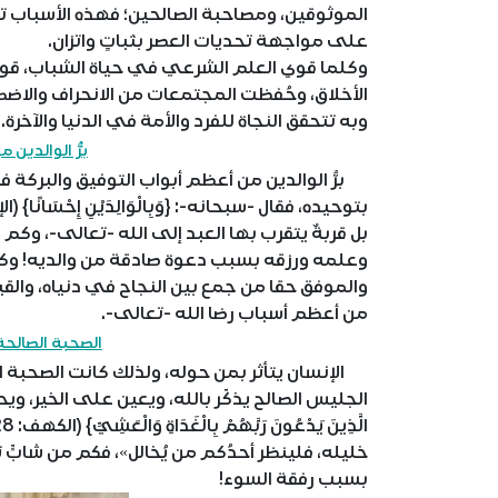
الموثوقين، ومصاحبة الصالحين؛ فهذه الأسباب تب
على مواجهة تحديات العصر بثباتٍ واتزان.
وكلما قوي العلم الشرعي في حياة الشباب، قو
الأخلاق، وحُفظت المجتمعات من الانحراف والاضط
وبه تتحقق النجاة للفرد والأمة في الدنيا والآخرة.
برُّ الوالدين 
برُّ الوالدين من أعظم أبواب التوفيق والبركة ف
بل قربةٌ يتقرب بها العبد إلى الله -تعالى-، وكم
وعلمه ورزقه بسبب دعوة صادقة من والديه! وكم م
والموفق حقا من جمع بين النجاح في دنياه، والقيام 
من أعظم أسباب رضا الله -تعالى-.
الصحبة الصالح
الإنسان يتأثر بمن حوله، ولذلك كانت الصحبة ال
الجليس الصالح يذكّر بالله، ويعين على الخير، ويحفظ 
خليله، فلينظر أحدُكم من يُخالل»، فكم من شابّ
بسبب رفقة السوء!