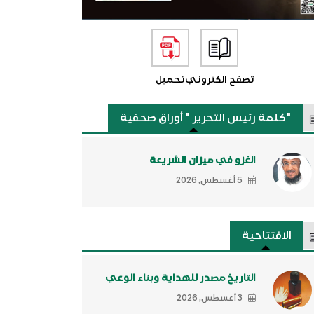
تصفح الكتروني
تحميل
"كلمة رئيس التحرير " أوراق صحفية
الغزو في ميزان الشريعة
5 أغسطس, 2026
الافتتاحية
التاريخ مصدر للهداية وبناء الوعي
3 أغسطس, 2026