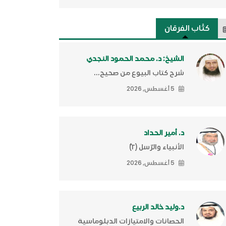
كتَّاب الفرقان
الشيخ: د. محمد الحمود النجدي
شرح كتاب البيوع من صحيح...
5 أغسطس, 2026
د. أمير الحداد
الأنبياء والرّسل (٢)ّ
5 أغسطس, 2026
د.وليد خالد الربيع
الحصانات والامتيازات الدبلوماسية