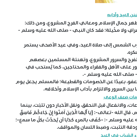
نن العِيد وآدابه
ُظهر جمال الإسلام ومعاني الفرح المشروع، ومن ذلك:
افٍ ولا مخْيلة؛ فقد كان النبي - صلى الله عليه وسلم -
وب الشمس إلى صلاة العيد، وفي عيد الأضحى يستمر
كره.
ر الفرح والسرور المشروع، وتهنئة المسلمين بعضهم
سرور على الأهل والفقراء والمحتاجين، كما يُستحب في
بي - صلى الله عليه وسلم -.
لعفو، بعيدًا عن الخصومات والقطيعة؛ فالمسلم يجعل يوم
 بين السرور والالتزام بآداب الإسلام وأخلاقه.
مات ضعف الوعي
لانفعال قبل التحقق، ونقل الأخبار دون تثبّت، بينما
-تعالى-: {يَا أَيُّهَا الَّذِينَ آمَنُوا إِنْ جَاءَكُمْ فَاسِقٌ
، وقال النبي - صلى الله عليه وسلم -: «كَفَى بالمرءِ كذبًا أن يُحدِّثَ بكلِّ ما سمع»؛
ودقة التثبت، وضبط اللسان والمواقف.
 الشباب في العيد