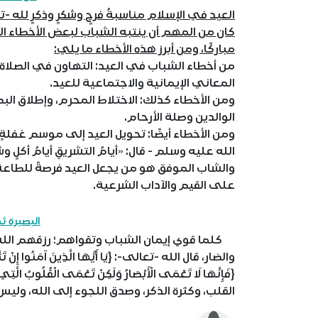
العيد في الإسلام مناسبةُ فرحٍ وشكرٍ وذكرٍ لله 
كان من المهم أن ينتبه الشباب لبعض الأخطاء ال
مباركًا، ومن أبرز هذه الأخطاء ما يلي:
من أخطاء الشباب في العيد: التهاون في الصلا
المعاني الإيمانية والاجتماعية للعيد.
ومن الأخطاء كذلك: الاختلاط المحرم، وإطلاق البص
الوالدين وصلة الأرحام.
ومن الأخطاء أيضًا: تحويل العيد إلى موسم غفلةٍ 
الله عليه وسلم - قال: «أيامُ التشريقِ أيامُ أكلٍ وش
والشاب الموفق هو من يجعل العيد فرصةً للطاعة
على القيم والآداب الشرعية.
البصيرة ث
كلما قوي إيمان الشباب وتقواهم؛ رزقهم الله نور
القلب، وكثرة الذكر، وصدق اللجوء إلى الله، وليس 