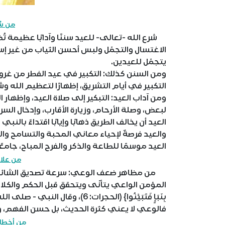
من سُ
شرع الله -تعالى- للعيد سننًا وآدابًا عظيمة ت
الاغتسال والتجمّل ولبس أحسن الثياب من غير إسر
يتجمّل للعيدين.
ومن السنن كذلك: التكبير في عيد الفطر من غر
التكبير في أيام التشريق، إظهارًا لتعظيم الله وش
ومن آداب العيد: التبكير إلى صلاة العيد، وإظها
لبعض، وصلة الأرحام، وزيارة الأقارب، وإدخال ال
العيد أن يخالف الطريق ذهابًا وإيابًا اقتداءً بالن
والعيد فرصةٌ لإحياء معاني المحبة والتسامح وا
العيد موسمًا للطاعة والذكر والفرح المباح، جامعًا
من علا
من مظاهر ضعف الوعي: سرعة تصديق الشائعات، وا
المؤمن الواعي يتأنّى ويتحقق قبل الحكم والكلام، قال الله 
بِنَبَإٍ فَتَبَيَّنُوا} (الحجرات: 6)
فالوعي لا يعني كثرة الحديث، بل حسن الفهم، 
من أخطاء