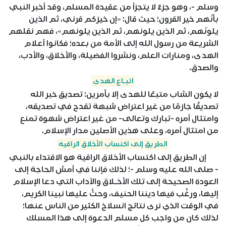
وسلم -، وهو جزءٌ لا يتجزأ من عقيدة المسلم، وقد أخبر النبي
بأنّهم خير القرون؛ حيث قال: «إن خيرَكم قرني، ثم الذين
يلونَهم، ثم الذين يلونهم، ثم الذين يلونهم»، فهم نقلهم
الشريعة من رسول الله إلى الأمة من بعده؛ فكانوا أعلام
الهدى، ومنارات العلم، ونشروا الفضيلة، والأخلاق، والأدب،
والصدق.
اتبـاع الهدى
لا يكون الشاب متبعًا للهدى إلا بأمرين: تصديق خبر الله
تصديقًا جازمًا من غير اعتراض شبهة تقدح في تصديقه،
وامتثال أمره -تبارك وتعالى- من غير اعتراض شهوة تمنع
من امتثال أمره، وعلى هذين الأصلين مدار الإسلام.
الطريق إلى اكتساب الأخلاق الراقية
إن الطريق إلى اكتساب الأخلاق الراقية هو الاقتداء بالنبي
- صلى الله عليه وسلم -؛ لذلك فإننا في أمسِّ الحاجة إلى
العودة الصحيحة إلى تلك الأخـلاق والآداب التي دعا الإسلام
إليها، ورغَّب فيها ديننا الحنيف، وحثَّ عليها نبينا الكريم،
في الوقت الذي نرى نتائج انسلاخ الكثير من الناس عنها؛
لذلك كان من واجب كل مسلم الدعوة إلى هذا المسلك