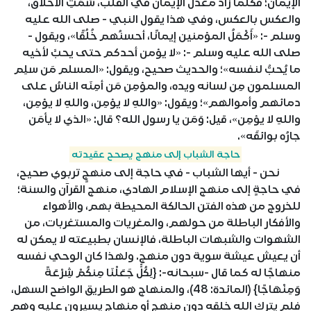
الإيمان؛ فكلَّما زاد معدَّل الإيمان في القلْب، سَمَتِ الأخلاقُ،
والعكس بالعكس، وفي هذا يقول النبي - صلى الله عليه
وسلم -: «أَكْمَلُ المؤمنين إيمانًا، أحسنُهم خُلُقًا»، ويقول -
صلى الله عليه وسلم -: «لا يؤمن أحدكم حتى يحبَّ لأخيه
ما يُحبُّ لنفسه»؛ والحديث صحيح، ويقول: «المسلم مَن سلِم
المسلمون مِن لسانه ويده، والمؤمِن مَن أمِنَه الناسُ على
دمائهم وأموالهم»؛ ويقول: «واللهِ لا يؤمِن، واللهِ لا يؤمِن،
واللهِ لا يؤمِن»، قيل: وَمَن يا رسول الله؟ قال: «الذي لا يأمَن
جارُه بوائقَه».
حاجة الشباب إلى منهج يصحح عقيدته
نحن - أيها الشباب - في حاجة إلى منهجٍ تربوي صحيح،
في حاجةٍ إلى منهج الإسلام الهادي، منهج القرآن والسنة؛
للخروج من هذه الفتن الحالكة المحيطة بهم، والأهواء
والأفكار الباطلة من حولهم، والمغريات والمستغربات، من
الشهوات والشبهات الباطلة، فالإنسان بطبيعته لا يمكن له
أن يعيش عيشة سوية دون منهج. ولهذا كان الوحي نفسه
منهاجًا له كما قال -سبحانه-: {لِكُلٍّ جَعَلْنَا مِنكُمْ شِرْعَةً
وَمِنْهَاجًا} (المائدة: 48)، والمنهاج هو الطريق الواضح السهل،
فلم يترك الله خلقه دون منهج أو منهاج يسيرون عليه وهم