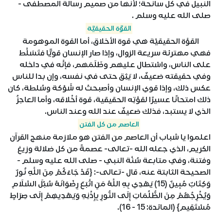
النبيل في كل سانحة؛ لأنها من صميم رسالة المصطفى -
صلى الله عليه وسلم .
القوَّة الحقيقيَّة
القوَّة الحقيقيَّة هي قوة الأخلاق، أما القوة الموهومة
فهي مهترئة سريعة الزوال، وإذا صار الإنسان قويًّا فتَسَلَّط
على الناس، واسْتطال عليهم وظَلَمَهم، فإنَّه في داخله
وفي حقيقته ضعيفٌ، لا يَثِق حتى في نفسه، وإن بدا للناس
عكس ذلك، وإذا قوي الإنسان وأصبحتْ له شَوْكة وسُلطة، كان
ذلك امتحانًا عسيرًا لقوَّتِه الحقيقية، قوة أخْلاقه، وأما العاجزُ
الذي لا يستبد، فذلك ضعيفٌ عند الله وعند الناس.
العاصم من كل الفتن
اعلموا يا شباب أن العاصم من الفتن هو ملازمة منهج القرآن
الكريم، الذي جعله الله -تعالى- عصمةً من كل ضلالة وزيغ
وفتنة، وفي متابعة سُنَّة النبي - صلى الله عليه وسلم -
الصحيحة الثابتة عنه، قال -تعالى-: {قَدْ جَاءَكُمْ مِنَ اللَّهِ نُورٌ
وَكِتَابٌ مُبِينٌ (15) يَهْدِي بِهِ اللَّهُ مَنِ اتَّبَعَ رِضْوَانَهُ سُبُلَ السَّلَامِ
وَيُخْرِجُهُمْ مِنَ الظُّلُمَاتِ إِلَى النُّورِ بِإِذْنِهِ وَيَهْدِيهِمْ إِلَى صِرَاطٍ
مُسْتَقِيم} (المائدة: 15 - 16).