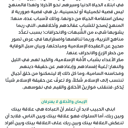
في ابتلاء الحياة الدنيا وسيرهم نحو الآخرة؛ ولهذا فالمنهج
ليس قضية تكميلية أو تحسينية، بل هي قضية ضرورية لا
يمكن استقامة الحياة من دونها، وذلك لأسباب عدة، منها:
المنهج يُصحح للشباب عقائدهم وأخلاقهم، التي ربما
يشوبها شيء من الشُّبهات والانحرافات؛ بسبب تعدُّد
مناهج التربية، وربما تناقضها واضطرابها في عرض تصور
صحيح عن العقيدة الإسلامية ومباحثها، وبيان سبل الوقاية
من خطر الزيغ والانحراف عنها.
مكر الأعداء بشباب الأُمَّة الإسلامية، والكيد لهم في الليل
والنهار؛ بُغيةَ إفسادهم وإبعادهم عن حقيقة دينهم
ومَحاسنه السامية، وما كل ذلك إلا ليتمكنوا من خلق أجيال
تنتسب إلى الإسلام شَكلاً، ولا تعرفُ عن حقيقة الإسلام شيئًا
يُذكر، فتنقلب مَوازينُ الأخلاق والقيم في نفوسهم.
الإيمان والأخلاق لا يفترقان
ابني الحبيب لابد أن تعلم أنَّ العبادة هي علاقة بينك
وبين ربك، أما السلوك فهو علاقة بينك وبين الناس، فلابد أن
تنعكسَ العلاقة بينك وبين ربك على العلاقة بينك وبين أفراد