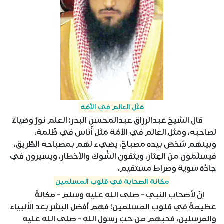
مَثَل العالم في الأمَّة
قال الشيخ عبدالرزاق عبدالمحسن البدر: العلم نورٌ وضياءٌ
لصاحبه، ومَثَل العالم في الأمَّة مَثَل أُناس في ظُلمة،
وبينهم شخصٌ بيده مصباحٌ، يضيء لهم بمصباحه الطَّريق،
فيسلَمُون منَ العِثار، ويتَّقون الشَّوك والأخطار، ويسيرون في
جادَّة سويَّة وصراط مستقيم.
مكانة الصحابة في قلوب المسلمين
إنّ لأصحاب النبي - صلى الله عليه وسلم - مكانةً
عظيمةً في قلوب المسلمين؛ فهم أفضل البشر بعد الأنبياء
والمرسلين، فحبهم من حبّ رسول الله - صلى الله عليه