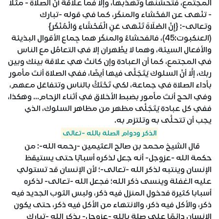
المجتمع، فتحسِّنها وتهذِّبها، وإلا فما علاقة أنَّ الصلاة - مثلًا
- تنْهى عن الفحْشاء والمنكَر، كما في قوله -تبارك
وتعالى-: {إِنَّ الصَّلَاةَ تَنْهَى عَنِ الْفَحْشَاءِ وَالْمُنْكَر}
(العنكبوت:45)، فالفحشاءُ والمنكَر هما جِماع الأقوال البذيئة
والأفعال السيئة، وهما لا يظْهران إلا في التعامُل مع الناس
في المجتمع، كما أن العبادة وإن كانتْ هي علاقة بينك وبين
ربك، إلَّا أنَّ السلوك يَتَجَلَّى فيها أيضًا، ففي الصلاة أنتَ مأمور
بأداء الصلاة في جماعة، لكي تَحْتَكَّ بالناس وتتفاعَل معهم،
وفي الحج أنتَ مأمور بضبط الأخلاق في أثناء الزحام... وهكذا،
ففي كل عبادة يَتَجَلَّى مظهر من مظاهر السلوك، الذي
يجب أن تتحلَّى به وتلتزم به.
الذكر ودوام الصلة بالله -تعالى
قال الشيخ محمد بن صالح العثيمين -رحمه الله-: من
حكمة الله -عزوجل- أنه جعل لذكره أسبابًا حتى يستيقظ
الإنسان وينتبه لذكر الله -تعالى-؛ لأن الإنسان قد تستولي
عليه الغفلة وينسى ذكر الله؛ فجعل الله -تعالى- لذكره
أسبابا كثيرة فدخول المنزل فيه ذكر، ولبس الثوب الجديد فيه
ذكر، والأكل فيه ذكر، والانتهاء من الأكل فيه ذكر، حتى يكون
الإنسان دائمًا على صلة بالله -عزوجل- بذكر الله -تبارك