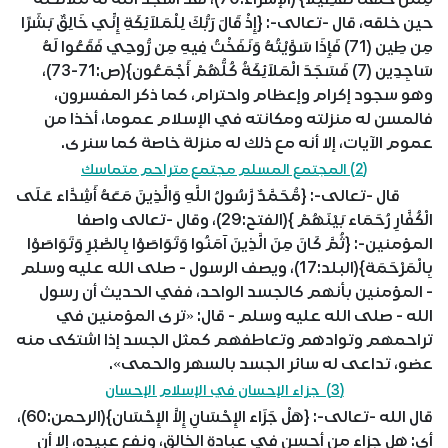
حين خلقه، قال -تعالى-: {إِذْ قَالَ رَبُّكَ لِلْمَلاَئِكَةِ إِنِّي خَالِقٌ بَشَرًا
مِن طِين (71) فَإِذَا سَوَّيْتُهُ وَنَفَخْتُ فِيهِ مِن رُّوحِي فَقَعُوا لَهُ
سَاجِدِين (7) فَسَجَدَ الْمَلاَئِكَةُ كُلُّهُمْ أَجْمَعُون}(ص:71-73)،
وهو سجود إكرام وإعظام واحترام، كما ذكر المفسرون،
فالمسن له منزلته ومكانته في الإسلام عموما، أخذا من
عموم الآيات، إلا أنه مع ذلك له منزلة خاصة كما سنرى.
(2) المجتمع المسلم مجتمع متراحم متماسك
قال -تعالى-: {مُّحَمَّدٌ رَّسُولُ اللَّهِ وَالَّذِينَ مَعَهُ أَشِدَّاء عَلَى
الْكُفَّارِ رُحَمَاء بَيْنَهُمْ }(الفتح:29)، وقال -تعالى واصفا
المؤمنين-: {ثُمَّ كَانَ مِنَ الَّذِينَ آمَنُوا وَتَوَاصَوْا بِالصَّبْرِ وَتَوَاصَوْا
بِالْمَرْحَمَة}(البلد:17)، ويصف الرسول - صلى الله عليه وسلم
- المؤمنين بأنهم كالجسد الواحد، ففي الحديث أن رسول
الله - صلى الله عليه وسلم - قال: «ترى المؤمنين في
تراحمهم وتوادهم وتعاطفهم كمثل الجسد إذا اشتكى منه
عضو، تداعى له سائر الجسد بالسهر والحمى».
(3) جزاء الإحسان في الإسلام الإحسان
قال الله -تعالى-: {هَلْ جَزَاء الإِحْسَانِ إِلاَّ الإِحْسَان}(الرحمن:60)،
أي: هل جزاء من أحسن في عبادة الخالق، ونفع عبيده، إلا أن