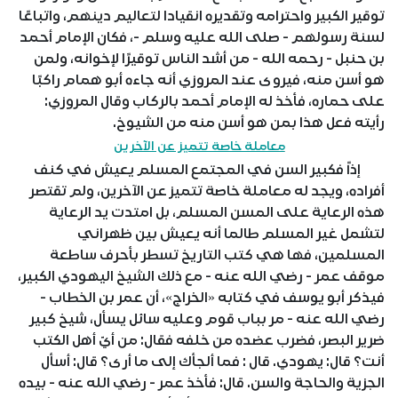
توقير الكبير واحترامه وتقديره انقيادا لتعاليم دينهم، واتباعًا
لسنة رسولهم - صلى الله عليه وسلم -، فكان الإمام أحمد
بن حنبل - رحمه الله - من أشد الناس توقيرًا لإخوانه، ولمن
هو أسن منه، فيروى عند المروزي أنه جاءه أبو همام راكبًا
على حماره، فأخذ له الإمام أحمد بالركاب وقال المروزي:
رأيته فعل هذا بمن هو أسن منه من الشيوخ.
معاملة خاصة تتميز عن الآخرين
إذاً فكبير السن في المجتمع المسلم يعيش في كنف
أفراده، ويجد له معاملة خاصة تتميز عن الآخرين، ولم تقتصر
هذه الرعاية على المسن المسلم، بل امتدت يد الرعاية
لتشمل غير المسلم طالما أنه يعيش بين ظهراني
المسلمين، فها هي كتب التاريخ تسطر بأحرف ساطعة
موقف عمر - رضي الله عنه - مع ذلك الشيخ اليهودي الكبير،
فيذكر أبو يوسف في كتابه «الخراج»، أن عمر بن الخطاب -
رضي الله عنه - مر بباب قوم وعليه سائل يسأل، شيخ كبير
ضرير البصر، فضرب عضده من خلفه فقال: من أيّ أهل الكتب
أنت؟ قال: يهودي. قال : فما ألجأك إلى ما أرى؟ قال: أسأل
الجزية والحاجة والسن. قال: فأخذ عمر - رضي الله عنه - بيده