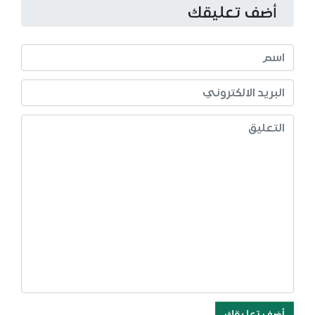
أضف تعليقك
أضف تعليقك