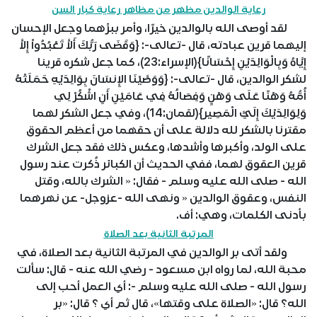
رعاية الوالدين مظهر من مظاهر رعاية كبار السن
لقد أوصى الله بالوالدين خيرًا، وأمر ببرِّهما وجعل الإحسان
إليهما قرين عبادته، قال -تعالى-: {وَقَضَى رَبُّكَ أَلاَّ تَعْبُدُواْ إِلاَّ
إِيَّاهُ وَبِالْوَالِدَيْنِ إِحْسَانًا}(الإسراء:23)، كما جعل شكره قرينا
لشكر الوالدين، قال -تعالى-: {وَوَصَّيْنَا الإِنسَانَ بِوَالِدَيْهِ حَمَلَتْهُ
أُمُّهُ وَهْنًا عَلَى وَهْنٍ وَفِصَالُهُ فِي عَامَيْنِ أَنِ اشْكُرْ لِي
وَلِوَالِدَيْكَ إِلَيَّ الْمَصِير}(لقمان:14)، وفي جعل الشكر لهما
مقترنا بالشكر لله دلالة على أن حقهما من أعظم الحقوق
على الولد، وأكبرها وأشدها، وعكس ذلك فقد جعل الشرك
قرين العقوق لهما، ففي الحديث أن الكبائر ذُكرت عند رسول
الله - صلى الله عليه وسلم - فقال: « الشرك بالله، وقتل
النفس، وعقوق الوالدين « ونهى الله -عزوجل- عن نهرهما
بأدنى الكلمات، وهي: أف.
المرتبة الثانية بعد الصلاة
ولقد أتى بر الوالدين في المرتبة الثانية بعد الصلاة، في
محبة الله، لما رواه ابن مسعود - رضي الله عنه - قال: سألت
رسول الله - صلى الله عليه وسلم -: أي العمل أحب إلى
الله؟ قال: «الصلاة على وقتها»، قال ثم أي ؟ قال: «بر