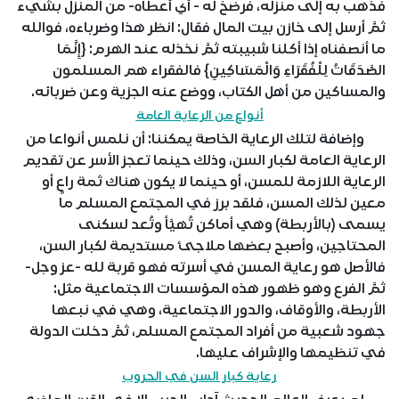
فذهب به إلى منزله، فرضخ له - أي أعطاه- من المنزل بشيء
ثمَّ أرسل إلى خازن بيت المال فقال: انظر هذا وضرباءه، فوالله
ما أنصفناه إذا أكلنا شبيبته ثمَّ نخذله عند الهرم: {إِنَّمَا
الصَّدَقَاتُ لِلْفُقَرَاءِ وَالْمَسَاكِينِ} فالفقراء هم المسلمون
والمساكين من أهل الكتاب، ووضع عنه الجزية وعن ضربائه.
أنواع من الرعاية العامة
وإضافة لتلك الرعاية الخاصة يمكننا: أن نلمس أنواعا من
الرعاية العامة لكبار السن، وذلك حينما تعجز الأسر عن تقديم
الرعاية اللازمة للمسن، أو حينما لا يكون هناك ثمة راعٍ أو
معين لذلك المسن، فلقد برز في المجتمع المسلم ما
يسمى (بالأربطة) وهي أماكن تُهيَّأ وتُعد لسكنى
المحتاجين، وأصبح بعضها ملاجئ مستديمة لكبار السن،
فالأصل هو رعاية المسن في أسرته فهو قربة لله -عز وجل-
ثمَّ الفرع وهو ظهور هذه المؤسسات الاجتماعية مثل:
الأربطة، والأوقاف، والدور الاجتماعية، وهي في نبعها
جهود شعبية من أفراد المجتمع المسلم، ثمَّ دخلت الدولة
في تنظيمها والإشراف عليها.
رعاية كبار السن في الحروب