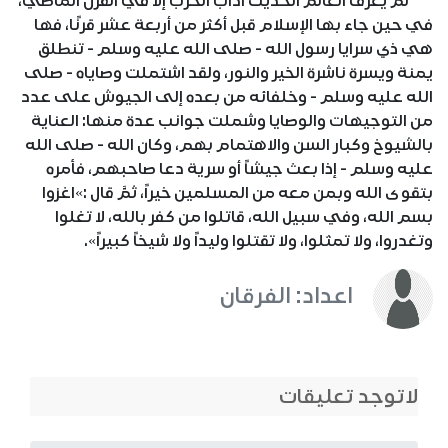
لم يعرف العالم الحديث آداب الحرب إلا في القرن الماضي،
في حين جاء بها الإسلام قبل أكثر من أربعة عشر قرنًا، فها
هي ذي سرايا رسول الله - صلى الله عليه وسلم - تنطلق
يمنة ويسرة ناشرة الخير والنور، ولقد اشتملت وصاياه - صلى
الله عليه وسلم - وخلفائه من بعده إلى الجيوش على عدد
من التوجيهات والوصايا وشملت جوانب عدة منها: العناية
بالشيوخ وكبار السن والاهتمام بهم، وكان الله - صلى الله
عليه وسلم - إذا بعث جيشاً أو سرية دعا صاحبهم، فأمره
بتقوى الله وبمن معه من المسلمين خيراً، ثمَّ قال :»اغزوا
بسم الله، وفي سبيل الله، قاتلوا من كفر بالله، لا تغلوا
وتغدروا، ولا تمثلوا، ولا تقتلوا وليداً ولا شيخاً كبيراً».
اعداد: الفرقان
لاتوجد تعليقات