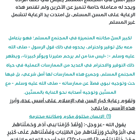
ويجد له معاملة خاصة تتميز عن الآخرين ولم تقتصر هذه
الرعاية على المسن المسلم، بل امتدت يد الرعاية لتشمل
غير المسلم
لكبير السنّ مكانته المتميزة في المجتمع المسلم؛ فهو يتعامل
معه بكل توقير واحترام، يحدوه في ذلك قول الرسول - صلى الله
عليه وسلم -: «ليس منا من لم يرحم صغيرنا ويوقّر كبيرنا»، ويظهر
ذلك التوقير والاحترام في العديد من الممارسات العملية في حياة
المجتمع المسلم، وجميع هذه الممارسات لها أصل شرعي، بل فيها
حث وتوجيه نبوي فضلاً عن ممارساته - صلى الله عليه وسلم - مع
المسنِّين وتوجيه أصحابه نحو العناية بالمسنِّين.
وتقوم رعاية كبار السن في الإسلام على أسس عدة، وأبرز
هذه الأسس ما يلي:
(1) الإنسان مخلوق مكرم ومكانته محترمة
يقول الله -عز وجل-: {وَلَقَدْ كَرَّمْنَا بَنِي آدَمَ وَحَمَلْنَاهُمْ
فِي الْبَرِّ وَالْبَحْرِ وَرَزَقْنَاهُمْ مِنَ الطَّيِّبَاتِ وَفَضَّلْنَاهُمْ عَلَى كَثِيرٍ
مِمَّنْ خَلَقْنَا تَفْضِيلاً} (الإسراء:70)، لقد أسجد الله له ملائكته