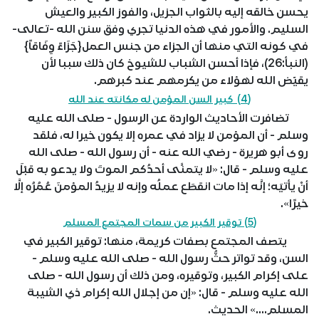
يحسن خالقه إليه بالثواب الجزيل، والفوز الكبير والعيش
السليم. والأمور في هذه الدنيا تجري وفق سنن الله -تعالى-
في كونه التي منها أن الجزاء من جنس العمل{جَزَاءً وِفَاقاً}
(النبأ:26)، فإذا أحسن الشباب للشيوخ كان ذلك سببا لأن
يقيّض الله لهؤلاء من يكرمهم عند كبرهم.
(4) كبير السن المؤمن له مكانته عند الله
تضافرت الأحاديث الواردة عن الرسول - صلى الله عليه
وسلم - أن المؤمن لا يزاد في عمره إلا يكون خيرا له، فلقد
روى أبو هريرة - رضي الله عنه - أن رسول الله - صلى الله
عليه وسلم - قال: «لا يتمنَّى أحدُكم الموتَ ولا يدعو به قبْلَ
أنْ يأتيَه؛ إنَّه إذا مات انقطَع عملُه وإنه لا يزيدُ المؤمنَ عُمُرُه إلَّا
خيرًا».
(5) توقير الكبير من سمات المجتمع المسلم
يتصف المجتمع بصفات كريمة، منها: توقير الكبير في
السن، وقد تواتر حثُّ رسول الله - صلى الله عليه وسلم -
على إكرام الكبير، وتوقيره، ومن ذلك أن رسول الله - صلى
الله عليه وسلم - قال: «إن من إجلال الله إكرام ذي الشيبة
المسلم....» الحديث.