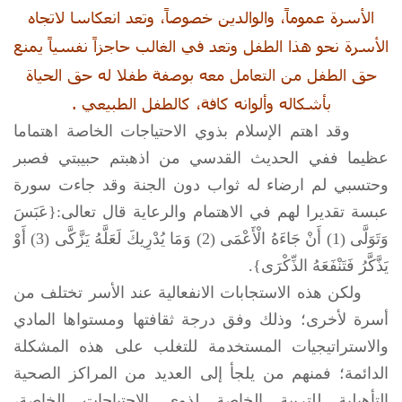
الأسرة عموماً، والوالدين خصوصاً، وتعد انعكاسا لاتجاه
الأسرة نحو هذا الطفل وتعد في الغالب حاجزاً نفسياً يمنع
حق الطفل من التعامل معه بوصفة طفلا له حق الحياة
بأشكاله وألوانه كافة، كالطفل الطبيعي .
‏ وقد اهتم الإسلام بذوي الاحتياجات الخاصة اهتماما
عظيما ففي الحديث القدسي من اذهبتم حبيبتي فصبر
وحتسبي لم ارضاء له ثواب دون الجنة وقد جاءت سورة
عبسة تقديرا لهم في الاهتمام ‏والرعاية قال تعالى:{عَبَسَ
وَتَوَلَّى (1) أَنْ جَاءَهُ الْأَعْمَى (2) وَمَا يُدْرِيكَ لَعَلَّهُ يَزَّكَّى (3) أَوْ
يَذَّكَّرُ فَتَنْفَعَهُ الذِّكْرَى}.
ولكن هذه الاستجابات الانفعالية عند الأسر تختلف من
أسرة لأخرى؛ وذلك وفق درجة ثقافتها ومستواها المادي
والاستراتيجيات المستخدمة للتغلب على هذه المشكلة
الدائمة؛ فمنهم من يلجأ إلى العديد من المراكز الصحية
التأهيلية للتربية الخاصة لذوي الاحتياجات الخاصة،