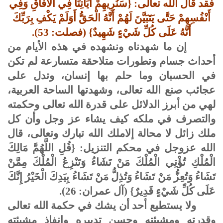
فقد قال الله تعالى: {سَنُرِيهِمْ آيَاتِنَا فِي الآفَاقِ وَفِي
أَنْفُسِهِمْ حَتَّى يَتَبَيَّنَ لَهُمْ أَنَّهُ الْحَقُّ أَوَلَمْ يَكْفِ بِرَبِّكَ
أَنَّهُ عَلَى كُلِّ شَيْءٍ شَهِيدٌ} (فصلت: 53).
إن ما شهدناه ونشهده في هذه الأيام من
أحداث جسام وتطورات متلاحقة متسارعة لم تكن
في الحسبان وما حلم بها إنسان، وتدل على
عجائب صنع الله تعالى، وشهدتها الساحة العربية،
لهي من أبرز الدلائل على قدرة الله تعالى وحكمته
والتصرف في ملكه كيف يشاء عز وجل وأن كل
ملك زائل لا محالة إلاملك الله تبارك وتعالى، قال
الله عزوجل في محكم التنزيل: {قُلِ اللَّهُمَّ مَالِكَ
الْمُلْكِ تُؤْتِي الْمُلْكَ مَنْ تَشَاءُ وَتَنْزِعُ الْمُلْكَ مِمَّنْ
تَشَاءُ وَتُعِزُّ مَنْ تَشَاءُ وَتُذِلُّ مَنْ تَشَاءُ بِيَدِكَ الْخَيْرُ إِنَّكَ
عَلَى كُلِّ شَيْءٍ قَدِيرٌ} (آل عمران: 26).
ولا يستطيع أحد أن يشك في حكمة الله تعالى
وقدرته ومشيئته وحسن تدبيره وإنفاذ مشيئته