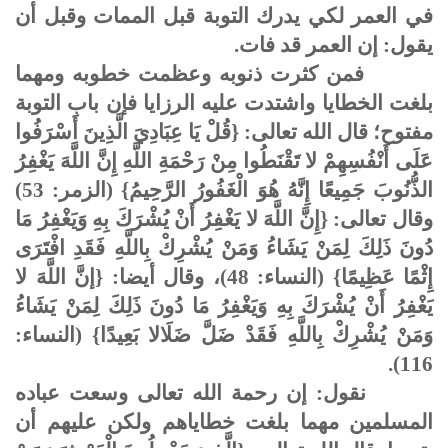
في العمر لكي يدرك التوبة قبل الممات وقبل أن
يقول: إن العمر قد فات.
فمن كثرت ذنوبه وعظمت خطوبه ومهما
بلغت الخطايا واشتدت عليه الرزايا فإن باب التوبة
مفتوح؛ قال الله تعالى: {قُلْ يَا عِبَادِيَ الَّذِينَ أَسْرَفُوا
عَلَى أَنْفُسِهِمْ لا تَقْنَطُوا مِنْ رَحْمَةِ اللَّهِ إِنَّ اللَّهَ يَغْفِرُ
الذُّنُوبَ جَمِيعًا إِنَّهُ هُوَ الْغَفُورُ الرَّحِيمُ} (الزمر: 53)
وقال تعالى: {إِنَّ اللَّهَ لا يَغْفِرُ أَنْ يُشْرَكَ بِهِ وَيَغْفِرُ مَا
دُونَ ذَلِكَ لِمَنْ يَشَاءُ وَمَنْ يُشْرِكْ بِاللَّهِ فَقَدِ افْتَرَى
إِثْمًا عَظِيمًا} (النساء: 48)، وقال أيضا: {إنَّ اللَّهَ لا
يَغْفِرُ أَنْ يُشْرَكَ بِهِ وَيَغْفِرُ مَا دُونَ ذَلِكَ لِمَنْ يَشَاءُ
وَمَنْ يُشْرِكْ بِاللَّهِ فَقَدْ ضَلَّ ضَلَالا بَعِيدًا} (النساء:
116).
نقول: إن رحمة الله تعالى وسعت عباده
المسلمين مهما بلغت خطاياهم ولكن عليهم أن