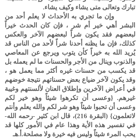
تبارك وتعالى متى يشاء وكيف يشاء.
وإن ما تجري به الأحداث لا يعلم أحد من
البشر أهي خير أم شر ، فإن كان الحدث خيراً
لبعضهم فقد يكون شراً لبعضهم الآخر والعكس
كذلك، فإن ما يظنه أحدنا شراً لأحد من الناس قد
يُريد الله به خيراً كأن يتوب ويرجع عن المعاصي
والذنوب وينال من الأجر والحسنات ما لم يعمله بل
قد يكسب من حسنات غيره أكثر مما يعمل هو ،
وقد يكون لآخر ضياع بعض حسناتهم نتيجة خوضهم
في أعراض الآخرين وإطلاق العنان لألسنتهم وغيبة
غيرهم. {وعسى أن تكرهوا شيئاً وهو خير لكم
وعسى أن تحبوا شيئاً وهو شر لكم والله يعلم وأنتم
لاتعلمون} (البقرة 216)، قال ابن كثير -رحمه الله-
في تفسير هذه الأية وهذا عام في الأمور كلها قد
يحب المرء شيئاً وليس فيه خيرة ولا مصلحة.أ.هـ