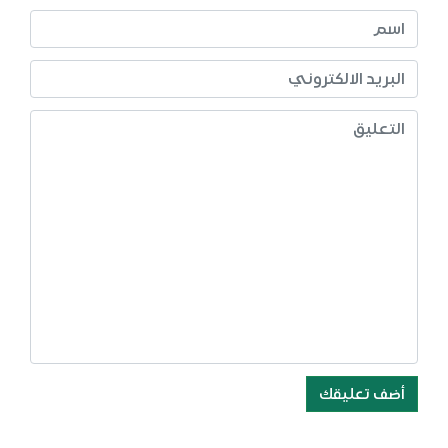
أضف تعليقك