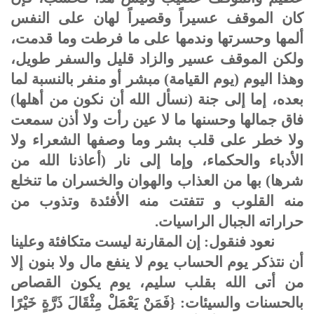
كان الموقف عسيراً وقصيراً لهان على النفس
ألمها وحسرتها وندمها على ما فرطت وما قدمت،
ولكن الموقف عسير والزاد قليل والسفر طويل،
وهذا اليوم (يوم القيامة) مبشر أو منفر بالنسبة لما
بعده، إما إلى جنة (نسأل الله أن نكون من أهلها)
فاق جمالها وحسنها ما لا عين رأت ولا أذن سمعت
ولا خطر على قلب بشر وما وصفها الشعراء ولا
الأدباء والحكماء، وإما إلى نار (أعاذنا الله من
شرها) بها من العذاب والهوان والخسران ما تنخلع
منه القلوب و تتفتت منه الأفئدة وتذوب من
حراراته الجبال الراسيات.
نعود فنقول: إن المقارنة ليست متكافئة وعلينا
أن نتذكر يوم الحساب يوم لا ينفع مال ولا بنون إلا
من أتى الله بقلب سليم، يوم يكون القصاص
بالحسنات والسيئات: {فَمَنْ يَعْمَلْ مِثْقَالَ ذَرَّةٍ خَيْرًا