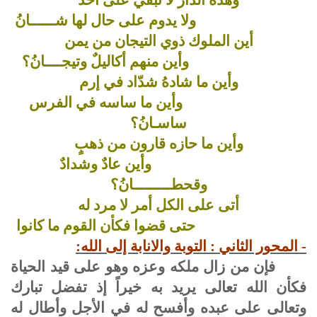
ولا يدوم على حال لها شــــــانُ
أين الملوك ذوي التيجان من يمن
وأين منهم أكاليلٌ وتيجــــانُ؟
وأين ما شادهُ شدّاد في إرم
وأين ما ساسه في الفرس
ساسـانُ؟
وأين ما حازه قارون من ذهبٍ
وأين عادٌ وشدادٌ
وقحطـــــــــانُ؟
أتى على الكل أمر لا مرد له
حتى قضوا فكأن القوم ما كانوا
- المحور الثاني : التوبة والانابة إلى الله:
فإن من زال ملكه وعزه وهو على قيد الحياة
فكأن الله تعالى يريد به خيراً إذ تفضل تبارك
وتعالى على عبده وأفسح له في الأجل وأطال له