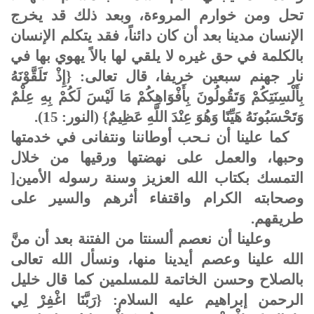
تحل ومن خوارم المروءة، وبعد ذلك قد يخرج
الإنسان مدينا بعد أن كان دائناً، فقد يتكلم الإنسان
بالكلمة في حق غيره لا يلقي لها بالاً يهوي بها في
نار جهنم سبعين خريفا، قال تعالى: {إِذْ تَلَقَّوْنَهُ
بِأَلْسِنَتِكُمْ وَتَقُولُونَ بِأَفْوَاهِكُمْ مَا لَيْسَ لَكُمْ بِهِ عِلْمٌ
وَتَحْسَبُونَهُ هَيِّنًا وَهُوَ عِنْدَ اللَّهِ عَظِيمٌ} (النور: 15).
كما علينا أن نـحب أوطاننا ونتفانى في خدمتها
وحبها، والعمل على نهضتها ورقيها من خلال
التمسك بكتاب الله العزيز وسنة رسوله الأمين[
وصحابته الكرام واقتفاء أثرهم والسير على
طريقهم.
وعلينا أن نعصم ألسنتا من الفتنة بعد أن منَّ
الله علينا وعصم أيدينا منها، ونسأل الله تعالى
بالصلاح وحسن الخاتمة للمسلمين كما قال خليل
الرحمن إبراهيم عليه السلام: {رَبَّنَا اغْفِرْ لِي