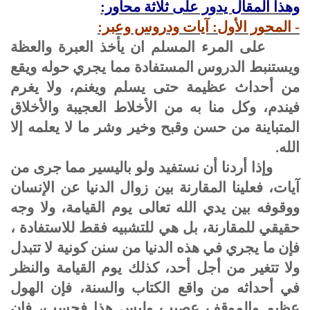
وهذا المقال يدور على ثلاثة محاور:
- المحور الأول: آيات ودروس وعبر:
على المرء المسلم ان يأخذ العبرة والعظة
ويستنبط الدروس المستفادة مما يجري حوله ويقع
من أحداث عظيمة حتى يسلم ويغنم، ولا يغرم
فيندم، وكل منا به من الأخلاط العجيبة والأخلاق
المتباينة من حسن وقبح وخير وشر ما لا يعلمه إلا
الله.
وإذا أردنا أن نستفيد ولو باليسير مما جرى من
آيات، فعلينا المقارنة بين زوال الدنيا عن الإنسان
ووقوفه بين يدي الله تعالى يوم القيامة، ولا وجه
حقيقي للمقارنة، بل هي للتشبيه فقط للاستفادة ،
فإن ما يجري في هذه الدنيا من سنن كونية لا تتبدل
ولا تتغير من أجل أحد، كذلك يوم القيامة والنظر
في أحداثه من واقع الكتاب والسنة، فإن الهول
عظيم والموقف عصيب وليس هذا فحسب، فإن