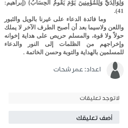
وَلِوَالِدَيَّ وَلِلْمُؤْمِنِينَ يَوْمَ يَقُومُ الْحِسَابُ} (إبراهيم:
41).
وما فائدة الدعاء على غيرنا بالويل والثبور
واللعن ولاسيما بعد أن أصبح الطرف الآخر لا يملك
حولاً ولا قوة، والمسلم حريص على هداية إخوانه
وإخراجهم من الظلمات إلى النور والدعاء
للمسلمين بالهداية والتوبة وحسن الخاتمة .
اعداد: عمر شحات
لاتوجد تعليقات
أضف تعليقك