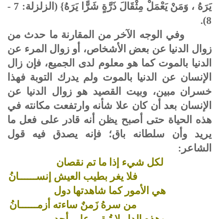
يَرَهُ ، وَمَنْ يَعْمَلْ مِثْقَالَ ذَرَّةٍ شَرًّا يَرَهُ} (الزلزلة: 7 -
8).
وفي الوجه الآخر من المقارنة ما حدث من
زوال الدنيا عن بعض الأشخاص، أو زوال المرء عن
الدنيا بالموت كما هو معلوم لدى الجميع، فإن زال
الإنسان عن الدنيا بالموت ولم يدرك التوبة فهذا
خسران مبين، وبيت القصيد هو زوال الدنيا عن
الإنسان بعد أن كان علا شأنه وارتفعت مكانته في
هذه الحياة حتى أصبح يظن أنه قادر على فعل ما
يريد وأن سلطانه باق؛ فإنه يصدق فيه قول
الشاعر:
لكل شيء إذا ما تم نقصان
فلا يغر بطيب العيش إنســــــانُ
هي الأمور كما شاهدتها دول
من سرهُ زَمنٌ ساءته أزمــــــانُ
وهذه الدار لا تُبقي على أحد