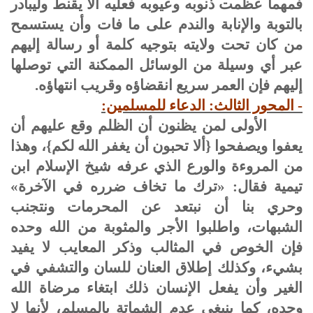
فمهما عظمت ذنوبه وعيوبه فعليه ألا يقنط وليبادر
بالتوبة والإنابة والندم على ما فات وأن يستسمح
من كان تحت ولايته بتوجيه كلمة أو رسالة إليهم
عبر أي وسيلة من الوسائل الممكنة التي توصلها
إليهم فإن العمر سريع انقضاؤه وقريب انتهاؤه.
- المحور الثالث: الدعاء للمسلمين:
الأولى لمن يظنون أن الظلم وقع عليهم أن
يعفوا ويصفحوا {ألا تحبون أن يغفر الله لكم}، وهذا
من المروءة والورع الذي عرفه شيخ الإسلام ابن
تيمية فقال: «ترك ما تخاف ضرره في الآخرة»
وحري بنا أن نبتعد عن المحرمات ونتجنب
الشبهات، واطلبوا الأجر والمثوبة من الله وحده
فإن الخوص في المثالب وذكر المعايب لا يفيد
بشيء، وكذلك إطلاق العنان للسان والتشفي في
الغير وأن يفعل الإنسان ذلك ابتغاء مرضاة الله
وحده، كما ينبغي عدم الشماتة بالمسلم، لأنها لا