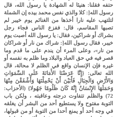
حتفه فقلنا: هنيئا له الشهادة يا رسول الله، قال
رسول الله[: كلا والذي نفس محمد بيده إن الشملة
لتلتهب عليه نارا أخذها من الغنائم يوم خيبر لم
تصبها المقاسم، قال: ففزع الناس فجاء رجل
بشراك أو شراكين، فقال: يا رسول الله أصبت يوم
خيبر، فقال رسول الله[: شراك من نار أو شراكان
من نار»، وعلى المرء أن يندم على ما قدم وما
قصر فيه في حق العباد والبلاد وما ظلم به نفسه أو
غيره فإن الإنسان واقع في الظلم لا محالة، قال
الله تعالى: {إِنَّا عَرَضْنَا الأَمَانَةَ عَلَى السَّمَوَاتِ
وَالأَرْضِ وَالْجِبَالِ فَأَبَيْنَ أَنْ يَحْمِلْنَهَا وَأَشْفَقْنَ مِنْهَا
وَحَمَلَهَا الإِنْسَانُ إِنَّهُ كَانَ ظَلُومًا جَهُولا} (الأحزاب:
72) والظلم تتفاوت درجته وعاقبته ، ولكن باب
التوبة مفتوح ولا يستطيع أحد من البشر أن يغلقه
في وجه أحد أو يمنع أحدا من التوبة أو من قبولها،