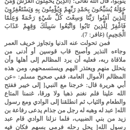
يتوبوا، قال الله تعالى: {الَّذِينَ يَحْمِلُونَ الْعَرْشَ وَمَنْ
حَوْلَهُ يُسَبِّحُونَ بِحَمْدِ رَبِّهِمْ وَيُؤْمِنُونَ بِهِ وَيَسْتَغْفِرُونَ
لِلَّذِينَ آمَنُوا رَبَّنَا وَسِعْتَ كُلَّ شَيْءٍ رَحْمَةً وَعِلْمًا
فَاغْفِرْ لِلَّذِينَ تَابُوا وَاتَّبَعُوا سَبِيلَكَ وَقِهِمْ عَذَابَ
الْجَحِيمِ} (غافر: 7).
فمن تحولت عنه الدنيا وتجاوز خريف العمر
وجاءه النذير وأصبح قاب قوسين أو أدنى من
ملاقاة ربه، فعليه أن يرد المظالم إلى أهلها وأن
يتحلل منهم ويعتذر اليهم ويستسمحهم، ومن هذه
المظالم الأموال العامة، ففي صحيح مسلم: «عن
أبي هريرة قال: خرجنا مع النبي[ إلى خيبر ففتح
الله علينا فلم نغنم ذهبا ولا ورقا، غنمنا المتاع
والطعام والثياب ثم انطلقنا إلى الوادي ومع رسول
الله[ عبد له وهبه له رجل من جذام يدعى رفاعة بن
زيد من بني الضبيب، فلما نزلنا الوادي قام عبد
رسول الله[ يحل رحله فرمي بسهم فكان فيه