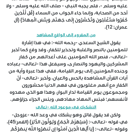
عليه وسلم -، فلم يجبه النبي - صلى الله عليه وسلم - ولا
أحد من الصحابة، وإنما جاء الجواب من السماء {قُل لِّلَّذِينَ
كَفَرُوا سَتُغْلَبُونَ وَتُحْشَرُونَ إِلَى جَهَنَّمَ وَبِئْسَ الْمِهَادُ} (آل
عمران: 12).
من المقروء إلى الواقع المشاهد
يقول الشيح السعدي -رحمه الله-: في هذا إشارة
للمؤمنين بالنصر والغلبة وتحذير للكفار، وقد وقع كما أخبر
-تعالى-، فنصر الله المؤمنين على أعدائهم من كفار
المشركين واليهود والنصارى، وسيفعل هذا -تعالى- بعباده
وجنده المؤمنين إلى يوم القيامة، ففي هذا عبرة وآية من
آيات القرآن المشاهدة بالحس والعيان، وأخبر -تعالى- أنَّ
الكفار مع أنهم مغلوبون في فهم الدنيا محشورون
ومجموعون يوم القيامة لدار البوار، وهذا هو الذي مهدوه
لأنفسهم؛ فبئس المهاد مهادهم، وبئس الجزاء جزاؤهم.
التشكيك في موعود الله -تعالى
ولكن قد يقول قائل وهو يشكك في وعد الله -عزوجل-
في قوله -تعالى-: {سَيُهْزَمُ الْجَمْعُ وَيُوَلُّونَ الدُّبُرَ} (القمر:45)،
وقوله -تعالى-: {يَا أَيُّهَا الَّذِينَ آمَنُوا إِن تَنصُرُوا اللَّهَ يَنصُرْكُمْ