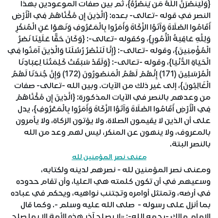
{وَلَيَنصُرَنَّ اللَّهُ مَن يَنصُرُهُ}، ثم بين صفات الموعودين بهذا
النصر في قوله -تعالى- بعده: {الَّذِينَ إِن مَّكَّنَّاهُمْ فِي الْأَرْضِ
أَقَامُوا الصَّلَاةَ وَآتَوُا الزَّكَاةَ وَأَمَرُوا بِالْمَعْرُوفِ وَنَهَوْا عَنِ الْمُنكَرِ
وَلِلَّهِ عَاقِبَةُ الْأُمُورِ}، وكقوله -تعالى-: {وَكَانَ حَقًّا عَلَيْنَا نَصْرُ
الْمُؤْمِنِينَ}، وقوله -تعالى-: {إِنَّا لَنَنْصُرُ رُسُلَنَا وَالَّذِينَ آمَنُوا فِي
الْحَيَاةِ الدُّنْيَا}، وقوله -تعالى-: {وَلَقَدْ سَبَقَتْ كَلِمَتُنَا لِعِبَادِنَا
الْمُرْسَلِينَ (171) إِنَّهُمْ لَهُمُ الْمَنصُورُونَ (172) وَإِنَّ جُندَنَا لَهُمُ
الْغَالِبُونَ}، إلى غير ذلك من الآيات. وبين الله -تعالى- صفات
من وعدهم بالنصر في الآيات المذكورة: {الَّذِينَ إِن مَّكَّنَّاهُمْ
فِي الْأَرْضِ أَقَامُوا الصَّلَاةَ وَآتَوُا الزَّكَاةَ وَأَمَرُوا بِالْمَعْرُوفِ}، يدل
على أن الذين لا يقيمون الصلاة، ولا يؤتون الزكاة، ولا يأمرون
بالمعروف، ولا ينهون عن المنكر، ليس لهم وعد من الله
بالنصر البتة.
معنى نصر المؤمنين لله
ومعنى نصر المؤمنين لله - نصرهم لدينه ولكتابه،
وسعيهم في أن تكون كلمته هي العليا، وأن تقام حدوده
في أرضه، وتمتثل أوامره وتجتنب نواهيه، ويحكم في عباده
بما أنزل على رسوله - صلى الله عليه وسلم -. وكما قال
الإمام مالك -رحمه الله-: «لا يصلح آخر هذه الأمة إلا بما صلح