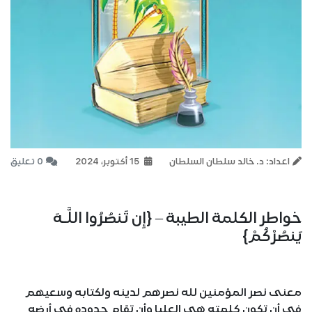
اعداد: د. خالد سلطان السلطان
15 أكتوبر، 2024
0 تعليق
خواطر الكلمة الطيبة – {إِن تَنصُرُوا اللَّـهَ
يَنصُرْكُمْ}
معنى نصر المؤمنين لله نصرهم لدينه ولكتابه وسعيهم
في أن تكون كلمته هي العليا وأن تقام حدوده في أرضه