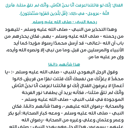
القتالَ؛ إنَّكَ لو قاتَلتَنا لعرَفتَ أنَّا نحنُ النَّاسُ، وأنَّكَ لم تلقَ مثلَنا، فأنزلَ
اللَّهُ -عزوجل- في ذلِكَ: {قُلْ لِلَّذِينَ كَفَرُوا سَتُغْلَبُونَ}.
رحمة النبي - صلى الله عليه وسلم
وهذا التحذير من النبي - صلى الله عليه وسلم - لليهود
من رحمته - صلى الله عليه وسلم - بهم، فكان يحذرهم من
باب أن الله -تعالى- قد أرسل محمدًا رسولا مؤيدا كما أيد
الأنبياء والمرسلين من قبل، وما من نبي إلا ونصره الله وأيده،
وإن مر عليه ما مر.
هذا شأنهم دائمًا
وقول الرجل اليهودي للنبي - صلى الله عليه وسلم -: «يا
محمَّدُ لا يغرَّنَّكَ مِن نفسِكَ أنَّكَ قتَلتَ نفرًا من قريشٍ كانوا
أغمارًا لا يعرِفونَ القتالَ إنَّكَ لو قاتَلتَنا لعرَفتَ أنَّا نحنُ النَّاسُ
وأنَّكَ لم تلقَ مثلَنا»، فكأنه يريد أن يطفئ نور الفرحة
الموجودة في قلب النبي - صلى الله عليه وسلم -
والصحابة -رضوان الله عليهم-، وهذا شأنهم دائمًا. فكان
النبي - صلى الله عليه وسلم - ومعه كبار الصحابة: أبو بكر
وعمر وعثمان وعلي وغيره من الصحابة -رضوان الله
عليهم- يسمعون هذا الرجل وهو يهدد النبي - صلى الله