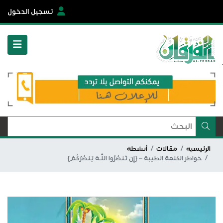
تسجيل الدخول
الرئيسية
مقالات
أنشطة
خواطر الكلمة الطيبة – {إِن تَنصُرُوا اللَّـهَ يَنصُرْكُمْ}