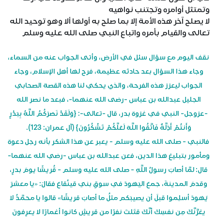
وتمتثل أوامره وتجتنب نواهيه
لا يصلح آخر هذه الأمة إلا بما صلح به أولها ألا وهو توحيد الله
تعالى والقيام بأمره واتباع النبي صلى الله عليه وسلم
نقف اليوم مع سؤال سئل في الأرض، وأتى الجواب عنه من السماء،
وجاء هذا السؤال بعد حادثه عظيمة، فرح لها أهل الإسلام، وجاء
الجواب ليعزز هذه الفرحة، والذي يحكي لنا هذه القصة الصحابي
الجليل عبدالله بن عباس -رضى الله عنهما-، فبعد ما نصر الله
-عزوجل- النبي في غزوة بدر، قال -تعالى-: {وَلَقَدْ نَصَرَكُمُ اللَّهُ بِبَدْرٍ
وَأَنتُمْ أَذِلَّةٌ فَاتَّقُوا اللَّهَ لَعَلَّكُمْ تَشْكُرُونَ} (آل عمران: 123).
فالنبي - صلى الله عليه وسلم - يعبر عن هذا الشكر بأنه رجل دعوة
ومأمور بتبليغ هذا الدين، فعن عبدالله بن عباس -رضي الله عنهما-
قال: لمَّا أصابَ رسولُ اللَّهِ - صلى الله عليه وسلم - قُريشًا يومَ بدرٍ،
وقدمَ المدينةَ، جمعَ اليَهودَ في سوقِ بني قينُقاعَ فقالَ: «يا معشرَ
يَهودَ أسلِموا قبلَ أن يصيبَكم مثلُ ما أصابَ قريشًا» قالوا يا محمَّدُ لا
يغرَّنَّكَ مِن نفسِكَ أنَّكَ قتَلتَ نفرًا من قريشٍ كانوا أغمارًا لا يعرِفونَ