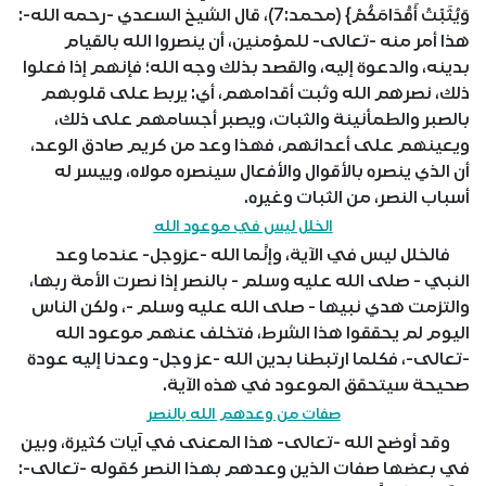
وَيُثَبِّتْ أَقْدَامَكُمْ} (محمد:7)، قال الشيخ السعدي -رحمه الله-:
هذا أمر منه -تعالى- للمؤمنين، أن ينصروا الله بالقيام
بدينه، والدعوة إليه، والقصد بذلك وجه الله؛ فإنهم إذا فعلوا
ذلك، نصرهم الله وثبت أقدامهم، أي: يربط على قلوبهم
بالصبر والطمأنينة والثبات، ويصبر أجسامهم على ذلك،
ويعينهم على أعدائهم، فهذا وعد من كريم صادق الوعد،
أن الذي ينصره بالأقوال والأفعال سينصره مولاه، وييسر له
أسباب النصر، من الثبات وغيره.
الخلل ليس في موعود الله
فالخلل ليس في الآية، وإنَّما الله -عزوجل- عندما وعد
النبي - صلى الله عليه وسلم - بالنصر إذا نصرت الأمة ربها،
والتزمت هدي نبيها - صلى الله عليه وسلم -، ولكن الناس
اليوم لم يحققوا هذا الشرط، فتخلف عنهم موعود الله
-تعالى-، فكلما ارتبطنا بدين الله -عز وجل- وعدنا إليه عودة
صحيحة سيتحقق الموعود في هذه الآية.
صفات من وعدهم الله بالنصر
وقد أوضح الله -تعالى- هذا المعنى في آيات كثيرة، وبين
في بعضها صفات الذين وعدهم بهذا النصر كقوله -تعالى-: