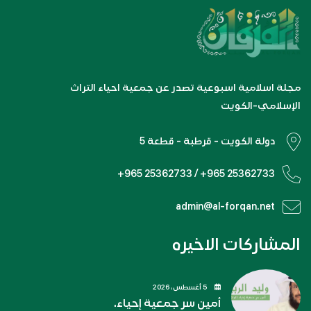
مجلة اسلامية اسبوعية تصدر عن جمعية احياء التراث
الإسلامي-الكويت
دولة الكويت - قرطبة - قطعة 5
+965 25362733 / +965 25362733
admin@al-forqan.net
المشاركات الاخيره
5 أغسطس، 2026
أمين سر جمعية إحياء.