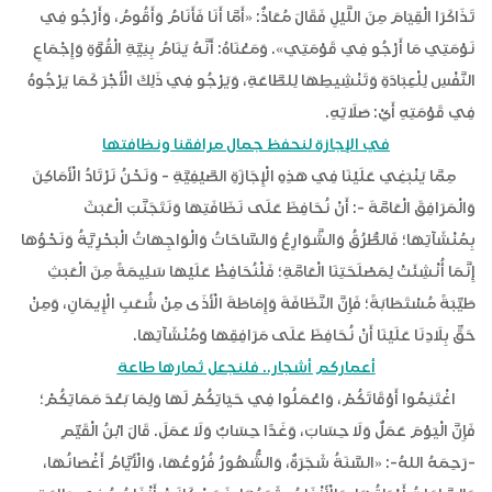
تَذَاكَرَا الْقِيَامَ مِنَ اللَّيْلِ فَقَالَ مُعَاذٌ: «أَمَّا أَنَا فَأَنَامُ وَأَقُومُ، وَأَرْجُو فِي
نَوْمَتِي مَا أَرْجُو فِي قَوْمَتِي». وَمَعْنَاهُ: أَنَّهُ يَنَامُ بِنِيَّةِ الْقُوَّةِ وَإِجْمَاعِ
النَّفْسِ لِلْعِبَادَةِ وَتَنْشِيطِهَا لِلطَّاعَةِ، وَيَرْجُو فِي ذَلِكَ الْأَجْرَ كَمَا يَرْجُوهُ
فِي قَوْمَتِهِ أَيْ: صَلَاتِهِ.
في الإجازة لنحفظ جمال مرافقنا ونظافتها
مِمَّا يَنْبَغِي عَلَيْنَا فِي هَذِهِ الْإِجَازَةِ الصَّيْفِيَّةِ - وَنَحْنُ نَرْتَادُ الْأَمَاكِنَ
وَالْمَرَافِقَ الْعَامَّةَ -: أَنْ نُحَافِظَ عَلَى نَظَافَتِهَا وَنَتَجَنَّبَ الْعَبَثَ
بِمُنْشَآتِهَا؛ فَالطُّرُقُ وَالشَّوَارِعُ وَالسَّاحَاتُ وَالْوَاجِهَاتُ الْبَحْرِيَّةُ وَنَحْوُهَا
إِنَّمَا أُنْشِئَتْ لِمَصْلَحَتِنَا الْعَامَّةِ؛ فَلْنُحَافِظْ عَلَيْهَا سَلِيمَةً مِنَ الْعَبَثِ
طَيِّبَةً مُسْتَطَابَةً؛ فَإِنَّ النَّظَافَةَ وَإِمَاطَةَ الْأَذَى مِنْ شُعَبِ الْإِيمَانِ، وَمِنْ
حَقِّ بِلَادِنَا عَلَيْنَا أَنْ نُحَافِظَ عَلَى مَرَافِقِهَا وَمُنْشَآتِهَا.
أعماركم أشجار.. فلنجعل ثمارها طاعة
اغْتَنِمُوا أَوْقَاتَكُمْ، وَاعْمَلُوا فِي حَيَاتِكُمْ لَهَا وَلِمَا بَعْدَ مَمَاتِكُمْ؛
فَإِنَّ الْيَوْمَ عَمَلٌ وَلَا حِسَابَ، وَغَدًا حِسَابٌ وَلَا عَمَلَ. قَالَ ابْنُ الْقَيِّمِ
-رَحِمَهُ اللهُ-: «السَّنَةُ شَجَرَةٌ، وَالشُّهُورُ فُرُوعُهَا، وَالْأَيَّامُ أَغْصَانُهَا،