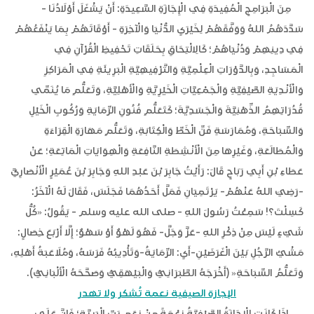
مِنَ الْبَرَامِجِ الْمُفِيدَةِ فِي الْإِجَازَةِ السَّعِيدَةِ: أَنْ يَشْغَلَ أَوْلَادُنَا -
سَدَّدَهُمُ اللهُ وَوَفَّقَهُمْ لِخَيْرَيِ الدُّنْيَا وَالْآخِرَةِ - أَوْقَاتَهُمْ بِمَا يَنْفَعُهُمْ
فِي دِينِهِمْ وَدُنْيَاهُمْ؛ كَالِالْتِحَاقِ بِحَلَقَاتِ تَحْفِيظِ الْقُرْآنِ فِي
الْمَسَاجِدِ، وَبِالدَّوْرَاتِ الْعِلْمِيَّةِ وَالتَّرْفِيهِيَّةِ الْبَرِيئَةِ فِي الْمَرَاكِزِ
وَالْأَنْدِيَةِ الصَّيْفِيَّةِ وَالْجَمْعِيَّاتِ الْخَيْرِيَّةِ وَالْأَهْلِيَّةِ، وَتَعَلُّمِ مَا يُنَمِّي
قُدُرَاتِهِمُ الذِّهْنِيَّةَ وَالْجَسَدِيَّةَ؛ كَتَعَلُّمِ فُنُونِ الرِّمَايَةِ وَرُكُوبِ الْخَيْلِ
وَالسِّبَاحَةِ، وَمُمَارَسَةِ فَنِّ الْخَطِّ وَالْكِتَابَةِ، وَتَعَلُّمِ مَهَارَةِ الْقِرَاءَةِ
وَالْمُطَالَعَةِ، وَغَيْرِهَا مِنَ الْأَنْشِطَةِ النَّافِعَةِ وَالْهِوَايَاتِ الْمَاتِعَةِ؛ عَنْ
عَطَاءِ بْنِ أَبِي رَبَاحٍ قَالَ: رَأَيْتُ جَابِرَ بْنَ عَبْدِ اللهِ وَجَابِرَ بْنَ عُمَيْرٍ الْأَنْصَارِيَّ
-رَضِيَ اللهُ عَنْهُمْ- يَرْتَمِيَانِ فَمَلَّ أَحَدُهُمَا فَجَلَسَ، فَقَالَ لَهُ الْآخَرُ:
كَسِلْتَ؟! سَمِعْتُ رَسُولَ اللهِ - صلى الله عليه وسلم - يَقُولُ: «كُلُّ
شَيْءٍ لَيْسَ مِنْ ذِكْرِ اللهِ -عَزَّ وَجَلَّ- فَهُوَ لَهْوٌ أَوْ سَهْوٌ؛ إِلَّا أَرْبَعَ خِصَالٍ:
مَشْيُ الرَّجُلِ بَيْنَ الْغَرَضَيْنِ-أَيِ: الرِّمَايَةُ-وَتَأْدِيبُهُ فَرَسَهُ، وَمُلَاعَبَةُ أَهْلِهِ،
وَتَعَلُّمُ السِّبَاحَةِ« (أَخْرَجَهُ الطَّبَرَانِيُّ وَالْبَيْهَقِيُّ وَصَحَّحَهُ الْأَلْبَانِيُّ).
الإجازة الصيفية نعمة تُشكر ولا تهدر
إِذَا كَانَتِ الْإِجَازَةُ الصَّيْفِيَّةُ نِعْمَةً مِنْ نِعَمِ رَبِّ الْبَرِيَّةِ؛ فَإِنَّ عَلَى