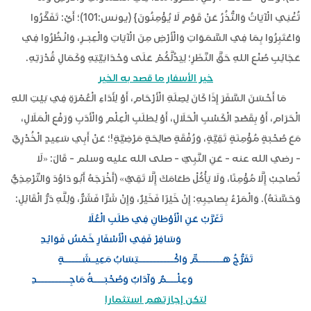
تُغْنِي الْآيَاتُ وَالنُّذُرُ عَنْ قَوْمٍ لَا يُؤْمِنُونَ} (يونس:101)؛ أَيْ: تَفَكَّرُوا
وَاعْتَبِرُوا بِمَا فِي السَّمَوَاتِ وَالْأَرْضِ مِنَ الْآيَاتِ وَالْعِبَـرِ، وَانْظُرُوا فِي
عَجَائِبِ صُنْعِ اللهِ حَقَّ النَّظَرِ؛ لِيَدُلَّكُمْ عَلَى وَحْدَانِيَّتِهِ وَكَمَالِ قُدْرَتِهِ.
خير الأسفار ما قصد به الخير
مَا أَحْسَنَ السَّفَرَ إِذَا كَانَ لِصِلَةِ الْأَرْحَامِ، أَوْ لِأَدَاءِ الْعُمْرَةِ فِي بَيْتِ اللهِ
الْحَرَامِ، أَوْ بِقَصْدِ الْكَسْبِ الْحَلَالِ، أَوْ لِطَلَبِ الْعِلْمِ وَالْأَدَبِ وَرَفْعِ الْمَلَالِ،
مَعَ صُحْبَةٍ مُؤْمِنَةٍ تَقِيَّةٍ، وَرُفْقَةٍ صَالِحَةٍ مَرْضِيَّةٍ!؛ عَنْ أَبِي سَعِيدٍ الْخُدْرِيِّ
- رضي الله عنه - عَنِ النَّبِيِّ - صلى الله عليه وسلم - قَالَ: «لَا
تُصَاحِبْ إِلَّا مُؤْمِنًا، وَلَا يَأْكُلْ طَعَامَكَ إِلَّا تَقِيٌّ» (أَخْرَجَهُ أَبُو دَاوُدَ وَالتِّرْمِذِيُّ
وَحَسَّنَهُ). وَالْمَرْءُ بِصَاحِبِهِ: إِنْ خَيْرًا فَخَيْرٌ، وَإِنْ شَرًّا فَشَرٌّ، وَلِلَّهِ دَرُّ الْقَائِلِ:
تَغَرَّبْ عَنِ الْأَوْطَانِ فِي طَلَبِ الْعُلَا
وَسَافِرْ فَفِي الْأَسْفَارِ خَمْسُ فَوَائِدِ
تَفَرُّجُ هَـــــــمٍّ وَاكْــــــــــتِسَابُ مَعِيـشَـــــةٍ
وَعِلْـــمٌ وَآدَابٌ وَصُحْبَـــةُ مَاجِـــــــــدِ
لتكن إجازتهم استثمارا