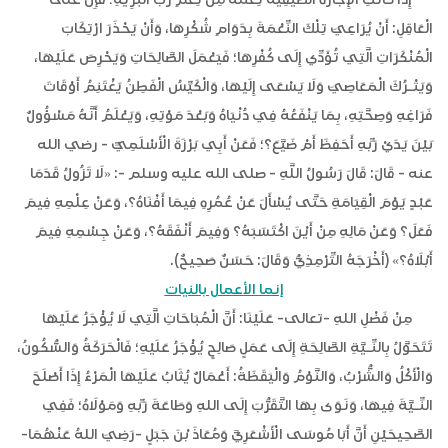
الْعَاقِلِ: أَنْ يُرَاعِيَ تِلْكَ النِّعْمَةَ بِدَوَامِ شُكْرِهَا، وَأَنْ يَحْذَرَ ارْتِكَابَ
الْمُنْكَرَاتِ الَّتِي تُؤَدِّي إِلَى كُفْرِهَا؛ فَيَعْمَلَ الصَّالِحَاتِ وَيَحْرِصَ عَلَيْهَا،
وَيَتْـرُكَ الْمَعَاصِيَ وَلَا يَسْعَى إِلَيْهَا، وَالْكَيِّسُ الْفَطِنُ يَغْتَنِمُ أَوْقَاتَ
فَرَاغِهِ وَصِحَّتِهِ، بِمَا يَنْفَعُهُ فِي دُنْيَاهُ وَبَعْدَ مَوْتِهِ، وَيَعْلَمُ أَنَّهُ مَسْؤُولٌ
بَيْنَ يَدَيْ رَبِّهِ أَحَفِظَ أَمْ ضَيَّعَ؟؛ فَعَنْ أَبِي بَرْزَةَ الْأَسْلَمِيِّ - رضي الله
عنه - قَالَ: قَالَ رَسُولُ اللَّهِ - صلى الله عليه وسلم -: «لَا تَزُولُ قَدَمَا
عَبْدٍ يَوْمَ الْقِيَامَةِ حَتَّى يُسْأَلَ عَنْ عُمُرِهِ فِيمَا أَفْنَاهُ؟، وَعَنْ عِلْمِهِ فِيمَ
فَعَلَ؟ وَعَنْ مَالِهِ مِنْ أَيْنَ اكْتَسَبَهُ؟ وَفِيمَ أَنْفَقَهُ؟، وَعَنْ جِسْمِهِ فِيمَ
أَبْلَاهُ؟» (أَخْرَجَهُ التِّرْمِذِيُّ وَقَالَ: حَسَنٌ صَحِيحٌ).
إنما الأعمال بالنيات
مِنْ فَضْلِ اللهِ -تعالى- عَلَيْنَا: أَنَّ الْمُبَاحَاتِ الَّتِي لَا يُؤْجَرُ عَلَيْهَا
تَتَحَوَّلُ بِالنِّـيَّةِ الصَّالِحَةِ إِلَى عَمَلٍ صَالِحٍ يُؤْجَرُ عَلَيْهِ؛ فَالْحَرَكَةُ وَالسُّكُونُ،
وَالْأَكْلُ وَالشُّرْبُ، وَالنَّوْمُ وَالْيَقَظَةُ: أَعْمَالٌ يُثَابُ عَلَيْهَا الْمَرْءُ إِذَا أَصْلَحَ
النِّـيَّةَ فِيهَا، وَنَوَى بِهَا التَّقَرُّبَ إِلَى اللهِ وَطَاعَةَ رَبِّهِ وَمَوْلَاهُ؛ فَفِي
الصَّحِيحَيْنِ أَنَّ أَبَا مُوسَى الْأَشْعَرِيَّ وَمُعَاذَ بْنَ جَبَلٍ -رَضِيَ اللهُ عَنْهُمَا-