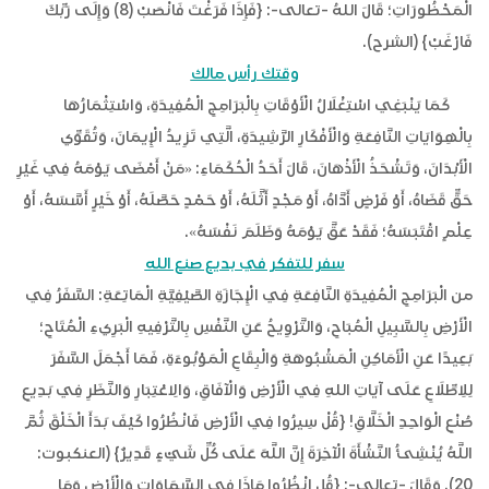
الْمَحْظُورَاتِ؛ قَالَ اللهُ -تعالى-: {فَإِذَا فَرَغْتَ فَانْصَبْ (8) وَإِلَى رَبِّكَ
فَارْغَبْ} (الشرح).
وقتك رأس مالك
كَمَا يَنْبَغِي اسْتِغْلَالُ الْأَوْقَاتِ بِالْبَرَامِجِ الْمُفِيدَةِ، وَاسْتِثْمَارُهَا
بِالْهِوَايَاتِ النَّافِعَةِ وَالْأَفْكَارِ الرَّشِيدَةِ، الَّتِي تَزِيدُ الْإِيمَانَ، وَتُقَوِّي
الْأَبْدَانَ، وَتَشْحَذُ الْأَذْهَانَ، قَالَ أَحَدُ الْحُكَمَاءِ: «مَنْ أَمْضَى يَوْمَهُ فِي غَيْرِ
حَقٍّ قَضَاهُ، أَوْ فَرْضٍ أَدَّاهُ، أَوْ مَجْدٍ أَثَّلَهُ، أَوْ حَمْدٍ حَصَّلَهُ، أَوْ خَيْرٍ أَسَّسَهُ، أَوْ
عِلْمٍ اقْتَبَسَهُ؛ فَقَدْ عَقَّ يَوْمَهُ وَظَلَمَ نَفْسَهُ».
سفر للتفكر في بديع صنع الله
من الْبَرَامِجِ الْمُفِيدَةِ النَّافِعَةِ فِي الْإِجَازَةِ الصَّيْفِيَّةِ الْمَاتِعَةِ: السَّفَرُ فِي
الْأَرْضِ بِالسَّبِيلِ الْمُبَاحِ، وَالتَّرْوِيحُ عَنِ النَّفْسِ بِالتَّرْفِيهِ الْبَرِيءِ الْمُتَاحِ؛
بَعِيدًا عَنِ الْأَمَاكِنِ الْمَشْبُوهَةِ وَالْبِقَاعِ الْمَوْبُوءَةِ، فَمَا أَجْمَلَ السَّفَرَ
لِلِاطِّلَاعِ عَلَى آيَاتِ اللهِ فِي الْأَرْضِ وَالْآفَاقِ، وَالِاعْتِبَارِ وَالنَّظَرِ فِي بَدِيعِ
صُنْعِ الْوَاحِدِ الْخَلَّاقِ! {قُلْ سِيرُوا فِي الْأَرْضِ فَانْظُرُوا كَيْفَ بَدَأَ الْخَلْقَ ثُمَّ
اللَّهُ يُنْشِئُ النَّشْأَةَ الْآخِرَةَ إِنَّ اللَّهَ عَلَى كُلِّ شَيْءٍ قَدِيرٌ} (العنكبوت:
20). وَقَالَ -تعالى-: {قُلِ انْظُرُوا مَاذَا فِي السَّمَاوَاتِ وَالْأَرْضِ وَمَا