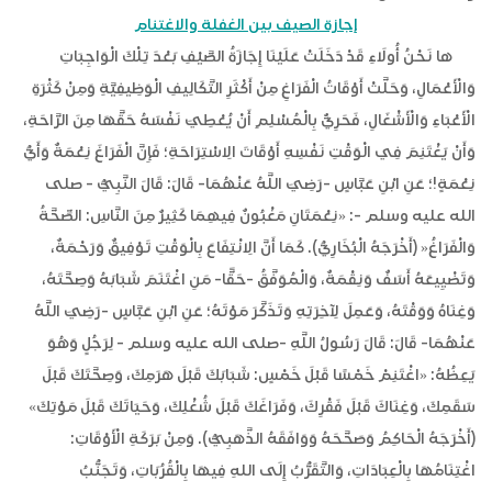
إجازة الصيف بين الغفلة والاغتنام
ها نَحْنُ أُولَاءِ قَدْ دَخَلَتْ عَلَيْنَا إِجَازَةُ الصَّيْفِ بَعْدَ تِلْكَ الْوَاجِبَاتِ
وَالْأَعْمَالِ، وَحَلَّتْ أَوْقَاتُ الْفَرَاغِ مِنْ أَكْثَرِ التَّكَالِيفِ الْوَظِيفِيَّةِ وَمِنْ كَثْرَةِ
الْأَعْبَاءِ وَالْأَشْغَالِ، فَحَرِيٌّ بِالْمُسْلِمِ أَنْ يُعْطِيَ نَفْسَهُ حَقَّهَا مِنَ الرَّاحَةِ،
وَأَنْ يَغْتَنِمَ فِي الْوَقْتِ نَفْسِهِ أَوْقَاتَ الِاسْتِرَاحَةِ؛ فَإِنَّ الْفَرَاغَ نِعْمَةٌ وَأَيُّ
نِعْمَةٍ!؛ عَنِ ابْنِ عَبَّاسٍ -رَضِيَ اللَّهُ عَنْهُمَا- قَالَ: قَالَ النَّبِيُّ - صلى
الله عليه وسلم -: «نِعْمَتَانِ مَغْبُونٌ فِيهِمَا كَثِيرٌ مِنَ النَّاسِ: الصِّحَّةُ
وَالْفَرَاغُ« (أَخْرَجَهُ الْبُخَارِيُّ). كَمَا أَنَّ الِانْتِفَاعَ بِالْوَقْتِ تَوْفِيقٌ وَرَحْمَةٌ،
وَتَضْيِيعَهُ أَسَفٌ وَنِقْمَةٌ، وَالْمُوَفَّقُ -حَقًّا- مَنِ اغْتَنَمَ شَبَابَهُ وَصِحَّتَهُ،
وَغِنَاهُ وَوَقْتَهُ، وَعَمِلَ لِآخِرَتِهِ وَتَذَكَّرَ مَوْتَهُ؛ عَنِ ابْنِ عَبَّاسٍ -رَضِيَ اللَّهُ
عَنْهُمَا- قَالَ: قَالَ رَسُولُ اللَّهِ -صلى الله عليه وسلم - لِرَجُلٍ وَهُوَ
يَعِظُهُ: «اغْتَنِمْ خَمْسًا قَبْلَ خَمْسٍ: شَبَابَكَ قَبْلَ هَرَمِكَ، وَصِحَّتَكَ قَبْلَ
سَقَمِكَ، وَغِنَاكَ قَبْلَ فَقْرِكَ، وَفَرَاغَكَ قَبْلَ شُغْلِكَ، وَحَيَاتَكَ قَبْلَ مَوْتِكَ»
(أَخْرَجَهُ الْحَاكِمُ وَصَحَّحَهُ وَوَافَقَهُ الذَّهَبِيُّ). وَمِنْ بَرَكَةِ الْأَوْقَاتِ:
اغْتِنَامُهَا بِالْعِبَادَاتِ، وَالتَّقَرُّبُ إِلَى اللهِ فِيهَا بِالْقُرُبَاتِ، وَتَجَنُّبُ