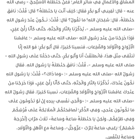
الْمَشَاقِّ وَالْأَعْمَالِ فِي سَائِرِ الْعَامِ؛ فَعَنْ حَنْظَلَةَ الْأُسَيِّدِيِّ - رضي الله
عنه - قَالَ: لَقِيَنِي أَبُو بَكْرٍ فَقَالَ: كَيْفَ أَنْتَ يَا حَنْظَلَةُ؟ قَالَ: قُلْتُ: نَافَقَ
حَنْظَلَةُ، قَالَ: سُبْحَانَ اللهِ! مَا تَقُولُ؟ قَالَ: قُلْتُ: نَـكُونُ عِنْدَ رَسُولِ اللهِ
-صلى الله عليه وسلم -، يُذَكِّرُنَا بِالنَّارِ وَالْجَنَّةِ، حَتَّى كَأَنَّا رَأْيُ عَيْنٍ،
فَإِذَا خَرَجْنَا مِنْ عِنْدِ رَسُولِ اللهِ -صلى الله عليه وسلم -؛ عَافَسْنَا
الْأَزْوَاجَ وَالْأَوْلَادَ وَالضَّيْعَاتِ، فَنَسِينَا كَثِيرًا، قَالَ أَبُو بَكْرٍ: فَوَ اللهِ إِنَّا
لَنَلْقَى مِثْلَ هَذَا، فَانْطَلَقْتُ أَنَا وَأَبُو بَكْرٍ، حَتَّى دَخَلْنَا عَلَى رَسُولِ اللهِ -
صلى الله عليه وسلم -، قُلْتُ: نَافَقَ حَنْظَلَةُ يَا رَسُولَ اللهِ. فَقَالَ
رَسُولُ اللهِ -صلى الله عليه وسلم -: «وَمَا ذَاكَ؟» قُلْتُ: يَا رَسُولَ اللهِ
نَكُونُ عِنْدَكَ، تُذَكِّرُنَا بِالنَّارِ وَالْجَنَّةِ، حَتَّى كَأَنَّا رَأْيُ عَيْنٍ، فَإِذَا خَرَجْنَا مِنْ
عِنْدِكَ عَافَسْنَا الْأَزْوَاجَ وَالْأَوْلَادَ وَالضَّيْعَاتِ، نَسِينَا كَثِيرًا. فَقَالَ رَسُولُ اللهِ
-صلى الله عليه وسلم -: «وَالَّذِي نَفْسِي بِيَدِهِ إِنْ لَوْ تَدُومُونَ عَلَى
مَا تَكُونُونَ عِنْدِي، وَفِي الذِّكْرِ؛ لَصَافَحَتْكُمُ الْمَلَائِكَةُ عَلَى فُرُشِكُمْ
وَفِي طُرُقِكُمْ، وَلَكِنْ يَا حَنْظَلَةُ سَاعَةً وَسَاعَةً» ثَلَاثَ مَرَّاتٍ (أَخْرَجَهُ
مُسْلِمٌ)؛ يَعْنِي سَاعَةً لِلرَّبِّ -عَزَّوَجَلَّ-، وَسَاعَةً مَعَ الْأَهْلِ وَالْأَوْلَادِ،
وَسَاعَةً لِلنَّفْسِ.