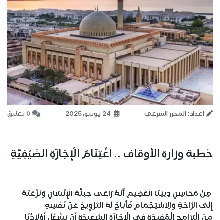
اعداد: المحرر الشرعي
24 يونيو، 2025
0 تعليق
خطبة وزارة الأوقاف .. اغْتِنَامُ الْإِجَازَةِ الصَّيْفِيَّةِ
مِنْ مَحَاسِنِ دِينِنَا الْعَظِيمِ أَنَّهُ رَاعَى جِبِلَّةَ الْإِنْسَانِ وَنَزْعَتَهُ
إِلَى الرَّاحَةِ وَالِاسْتِجْمَامِ فَأَبَاحَ لَهُ التَّرْوِيحَ عَنْ نَفْسِهِ
مِنَ الْبَرَامِجِ الْمُفِيدَةِ فِي الْإِجَازَةِ السَّعِيدَةِ أَنْ يَشْغَلَ أَوْلَادُنَا