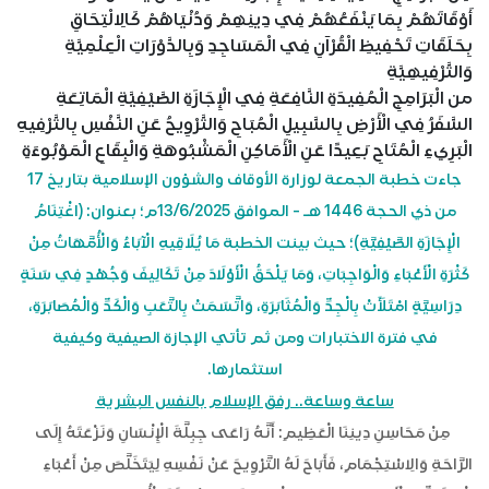
أَوْقَاتَهُمْ بِمَا يَنْفَعُهُمْ فِي دِينِهِمْ وَدُنْيَاهُمْ كَالِالْتِحَاقِ
بِحَلَقَاتِ تَحْفِيظِ الْقُرْآنِ فِي الْمَسَاجِدِ وَبِالدَّوْرَاتِ الْعِلْمِيَّةِ
وَالتَّرْفِيهِيَّةِ
من الْبَرَامِجِ الْمُفِيدَةِ النَّافِعَةِ فِي الْإِجَازَةِ الصَّيْفِيَّةِ الْمَاتِعَةِ
السَّفَرُ فِي الْأَرْضِ بِالسَّبِيلِ الْمُبَاحِ وَالتَّرْوِيحُ عَنِ النَّفْسِ بِالتَّرْفِيهِ
الْبَرِيءِ الْمُتَاحِ بَعِيدًا عَنِ الْأَمَاكِنِ الْمَشْبُوهَةِ وَالْبِقَاعِ الْمَوْبُوءَةِ
جاءت خطبة الجمعة لوزارة الأوقاف والشؤون الإسلامية بتاريخ 17
من ذي الحجة 1446 هـ - الموافق 13/6/2025م؛ بعنوان: (اغْتِنَامُ
الْإِجَازَةِ الصَّيْفِيَّةِ)؛ حيث بينت الخطبة مَا يُلَاقِيهِ الْآبَاءُ وَالْأُمَّهَاتُ مِنْ
كَثْرَةِ الْأَعْبَاءِ وَالْوَاجِبَاتِ، وَمَا يَلْحَقُ الْأَوْلَادَ مِنْ تَكَالِيفَ وَجُهْدٍ فِي سَنَةٍ
دِرَاسِيَّةٍ امْتَلَأَتْ بِالْجِدِّ وَالْمُثَابَرَةِ، وَاتَّسَمَتْ بِالتَّعَبِ وَالْكَدِّ وَالْمُصَابَرَةِ،
في فترة الاختبارات ومن ثم تأتي الإجازة الصيفية وكيفية
استثمارها.
ساعة وساعة.. رفق الإسلام بالنفس البشرية
مِنْ مَحَاسِنِ دِينِنَا الْعَظِيمِ: أَنَّهُ رَاعَى جِبِلَّةَ الْإِنْسَانِ وَنَزْعَتَهُ إِلَى
الرَّاحَةِ وَالِاسْتِجْمَامِ، فَأَبَاحَ لَهُ التَّرْوِيحَ عَنْ نَفْسِهِ لِيَتَخَلَّصَ مِنْ أَعْبَاءِ