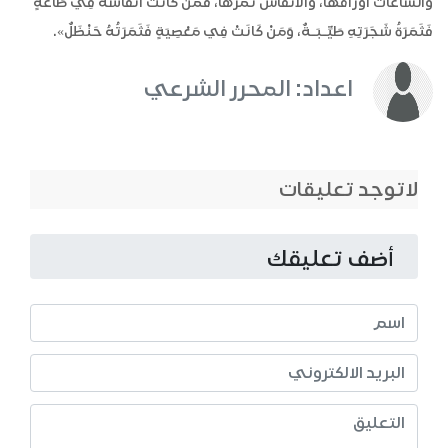
وَالسَّاعَاتُ أَوْرَاقُهَا، وَالْأَنْفَاسُ ثَمَرُهَا، فَمَنْ كَانَتْ أَنْفَاسُهُ فِي طَاعَةٍ
فَثَمَرَةُ شَجَرَتِهِ طَيِّـبَـةٌ، وَمَنْ كَانَتْ فِي مَعْصِيَةٍ فَثَمَرَتُهُ حَنْظَلٌ».
اعداد: المحرر الشرعي
لاتوجد تعليقات
أضف تعليقك