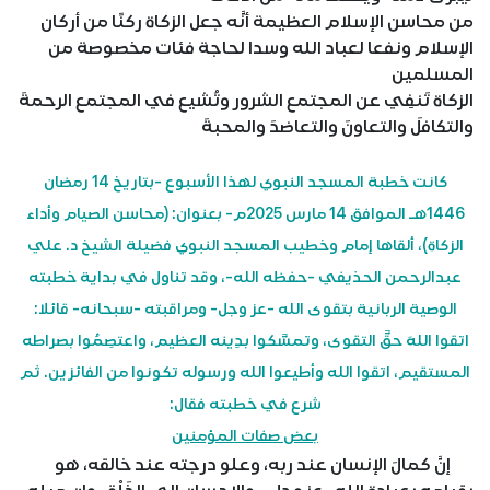
من محاسن الإسلام العظيمة أنَّه جعل الزكاة ركنًا من أركان
الإسلام ونفعا لعباد الله وسدا لحاجة فئات مخصوصة من
المسلمين
الزكاة تَنفِي عن المجتمع الشرور وتُشيع في المجتمع الرحمةَ
والتكافلَ والتعاونَ والتعاضدَ والمحبةَ
كانت خطبة المسجد النبوي لهذا الأسبوع -بتاريخ 14 رمضان
1446هـ الموافق 14 مارس 2025م- بعنوان: (محاسن الصيام وأداء
الزكاة)، ألقاها إمام وخطيب المسجد النبوي فضيلة الشيخ د. علي
عبدالرحمن الحذيفي -حفظه الله-، وقد تناول في بداية خطبته
الوصية الربانية بتقوى الله -عز وجل- ومراقبته -سبحانه- قائلا:
اتقوا اللهَ حقَّ التقوى، وتمسَّكوا بدِينه العظيم، واعتصِمُوا بصراطه
المستقيم، اتقوا الله وأطيعوا الله ورسوله تكونوا من الفائزين. ثم
شرع في خطبته فقال:
بعض صفات المؤمنين
إنَّ كمالَ الإنسان عند ربه، وعلو درجته عند خالقه، هو