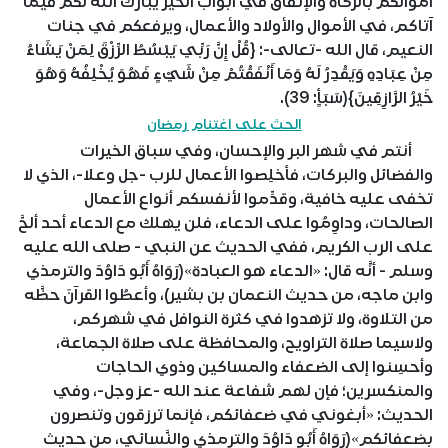
أموالكم بالزكاة والإنفاق في أبواب الخير يبارك الله لكم فيما
آتاكم، في الأموال والأولاد والأعمال، ويرفعكم في جنات
النعيم، قال الله -تعالى-: {قُلْ إِنَّ رَبِّي يَبْسُطُ الرِّزْقَ لِمَنْ يَشَاءُ
مِنْ عِبَادِهِ وَيَقْدِرُ لَهُ وَمَا أَنْفَقْتُمْ مِنْ شَيْءٍ فَهُوَ يُخْلِفُهُ وَهُوَ
خَيْرُ الرَّازِقِينَ}(سَبَأٍ: 39).
الحث على اغتنام رمضان
أنتم في شهر البر والإحسان، وفي سباق الخيرات
والفضائل والبركات، فأخلِصوا الأعمال للرب -جل وعلا-، الذي لا
تخفى عليه خافية، وقدِّموا لأنفسكم أنواع الأعمال
الصالحات، وداوِمُوا على الدعاء، فلن يهلك مع الدعاء أحد ألحَّ
على الرب الكريم، ففي الحديث عن النبي - صلى الله عليه
وسلم - أنَّه قال: «الدعاء هو العبادة»(رَوَاهُ أَبُو دَاوُدَ والترمذي
وابن ماجه، من حديث النعمان بن بشير)، وأعطُوا القرآنَ حظَّه
من التلاوة، ولا تزهدوا في كثرة النوافل في شهركم،
ولاسيما صلاة التراويح، والمحافظة على صلاة الجماعة،
وأحسِنوا إلى الضعفاء والمساكين وذوي الحاجات
والمنكسرين؛ فإن لهم شفاعة عند الله -عز وجل-، وفي
الحديث: «أبغوني في ضعفائكم، فإنما ترزقون وتنصرون
بضعفائكم»(رَوَاهُ أَبُو دَاوُدَ والترمذي والنَّسائي، من حديث