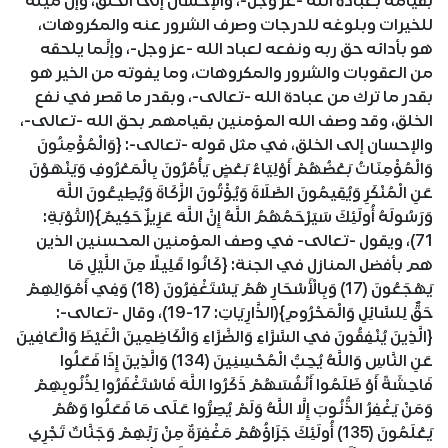
بقيامه بعبادة الله -عز وجل-، والإحسان إلى الخَلْق، وإن ميله
للخيرات وبلوغه للدرجات وصرف الشرور عنه والمكروهات،
هو بأدائه حق ربه ونفعه لعباد الله -عز وجل-، وإنَّما يلحقه
من العقوبات والشرور والمكروهات، وما يفوته من الخير هو
بقدر ما ترك من عبادة الله -تعالى-، وبقدر ما قصر في نفع
الخلق، وقد وصف الله المؤمنين بقيامهم بحق الله -تعالى-،
والإحسان إلى الخلق، في مثل قوله -تعالى-: {وَالْمُؤْمِنُونَ
وَالْمُؤْمِنَاتُ بَعْضُهُمْ أَوْلِيَاءُ بَعْضٍ يَأْمُرُونَ بِالْمَعْرُوفِ وَيَنْهَوْنَ
عَنِ الْمُنْكَرِ وَيُقِيمُونَ الصَّلَاةَ وَيُؤْتُونَ الزَّكَاةَ وَيُطِيعُونَ اللَّهَ
وَرَسُولَهُ أُولَئِكَ سَيَرْحَمُهُمُ اللَّهُ إِنَّ اللَّهَ عَزِيزٌ حَكِيمٌ}(التَّوْبَةِ:
71)، ويقول -تعالى- في وصف المؤمنين المحسنين الذين
هم بأفضل المنازل في الجنة: {كَانُوا قَلِيلًا مِنَ اللَّيْلِ مَا
يَهْجَعُونَ (17) وَبِالْأَسْحَارِ هُمْ يَسْتَغْفِرُونَ (18) وَفِي أَمْوَالِهِمْ
حَقٌّ لِلسَّائِلِ وَالْمَحْرُومِ}(الذَّارِيَاتِ: 17-19)، وقال -تعالى-:
{الَّذِينَ يُنْفِقُونَ في السَّرَّاءِ وَالضَّرَّاءِ وَالْكَاظِمِينَ الْغَيْظَ وَالْعَافِينَ
عَنِ النَّاسِ وَاللَّهُ يُحِبُّ الْمُحْسِنِينَ (134) وَالَّذِينَ إِذَا فَعَلُوا
فَاحِشَةً أَوْ ظَلَمُوا أَنْفُسَهُمْ ذَكَرُوا اللَّهَ فَاسْتَغْفَرُوا لِذُنُوبِهِمْ
وَمَنْ يَغْفِرُ الذُّنُوبَ إِلَّا اللَّهُ وَلَمْ يُصِرُّوا عَلَى مَا فَعَلُوا وَهُمْ
يَعْلَمُونَ (135) أُولَئِكَ جَزَاؤُهُمْ مَغْفِرَةٌ مِنْ رَبِّهِمْ وَجَنَّاتٌ تَجْرِي