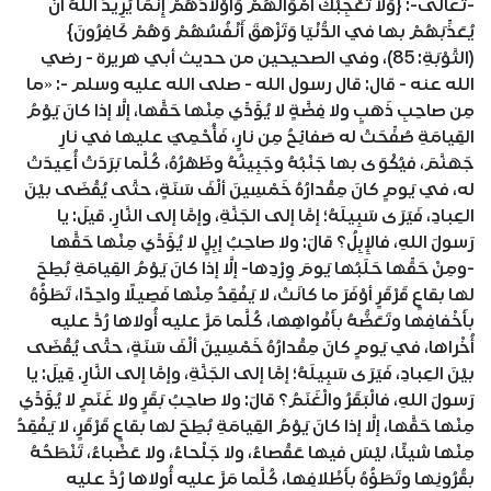
-تعالى-: {وَلَا تُعْجِبْكَ أَمْوَالُهُمْ وَأَوْلَادُهُمْ إِنَّمَا يُرِيدُ اللَّهُ أَنْ
يُعَذِّبَهُمْ بها في الدُّنْيَا وَتَزْهَقَ أَنْفُسُهُمْ وَهُمْ كَافِرُونَ}
(التَّوْبَةِ: 85)، وفي الصحيحين من حديث أبي هريرة - رضي
الله عنه - قال: قال رسول الله - صلى الله عليه وسلم -: «ما
مِن صاحِبِ ذَهَبٍ ولا فِضَّةٍ لا يُؤَدِّي مِنْها حَقَّها، إلَّا إذا كانَ يَوْمُ
القِيامَةِ صُفِّحَتْ له صَفائِحُ مِن نارٍ، فَأُحْمِيَ عليها في نارِ
جَهَنَّمَ، فيُكْوَى بها جَنْبُهُ وجَبِينُهُ وظَهْرُهُ، كُلَّما بَرَدَتْ أُعِيدَتْ
له، في يَومٍ كانَ مِقْدارُهُ خَمْسِينَ ألْفَ سَنَةٍ، حتَّى يُقْضَى بيْنَ
العِبادِ، فَيَرَى سَبِيلَهُ؛ إمَّا إلى الجَنَّةِ، وإمَّا إلى النَّارِ. قيلَ: يا
رَسولَ اللهِ، فالإِبِلُ؟ قالَ: ولا صاحِبُ إبِلٍ لا يُؤَدِّي مِنْها حَقَّها
-ومِنْ حَقِّها حَلَبُها يَومَ وِرْدِها- إلَّا إذا كانَ يَوْمُ القِيامَةِ بُطِحَ
لها بقاعٍ قَرْقَرٍ أوْفَرَ ما كانَتْ، لا يَفْقِدُ مِنْها فَصِيلًا واحِدًا، تَطَؤُهُ
بأَخْفافِها وتَعَضُّهُ بأَفْواهِها، كُلَّما مَرَّ عليه أُولاها رُدَّ عليه
أُخْراها، في يَومٍ كانَ مِقْدارُهُ خَمْسِينَ ألْفَ سَنَةٍ، حتَّى يُقْضَى
بيْنَ العِبادِ، فَيَرَى سَبِيلَهُ؛ إمَّا إلى الجَنَّةِ، وإمَّا إلى النَّارِ. قِيلَ: يا
رَسولَ اللهِ، فالْبَقَرُ والْغَنَمُ؟ قالَ: ولا صاحِبُ بَقَرٍ ولا غَنَمٍ لا يُؤَدِّي
مِنْها حَقَّها، إلَّا إذا كانَ يَوْمُ القِيامَةِ بُطِحَ لها بقاعٍ قَرْقَرٍ، لا يَفْقِدُ
مِنْها شيئًا، ليْسَ فيها عَقْصاءُ، ولا جَلْحاءُ، ولا عَضْباءُ، تَنْطَحُهُ
بقُرُونِها وتَطَؤُهُ بأَظْلافِها، كُلَّما مَرَّ عليه أُولاها رُدَّ عليه