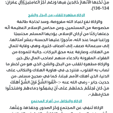
مِنْ تَحْتِهَا الْأَنْهَارُ خَالِدِينَ فِيهَا وَنِعْمَ أَجْرُ الْعَامِلِينَ}(آلِ عِمْرَانَ:
134-136).
الزكاة مطهرة للقلب من البخل والشح
والزكاة نفع لعباد الله مفروضة، وسد لحاجة طائفة
مخصوصة من المسلمين، ومن محاسن الإسلام العظيمة أنَّه
جعلها ركنًا من أركان الإسلام، يؤديها المسلم محتسِبًا
وراغبا فيما عند الله، مأجورًا عليها الحسنة بعشر أمثالها،
إلى سبعمائة ضعف، إلى أضعاف كثيرة، وهي وقاية للمال
من الهلاك، وصارفة عنه محق البركات، جالبة للمودة من
الفقراء، المقرونة بالدعاء منهم لصاحب المال بكل خير،
والزكاة مطهرة للقلب من البخل والشح، الذي هو من أخطر ما
تصاب به القلوب، فتتردى في هاوية الهلاك والتكالب على
الدنيا، الذي أهلك الأمم قبلنا، كما في صحيح مسلم، من
حديث جابر - رضي الله عنه -: «اتَّقُوا ‌الشُّحُّ ‌فَإِنَّ ‌الشُّحَّ ‌أَهْلَكَ
‌مَنْ ‌كَانَ ‌قَبْلَكُمْ حَمَلَهُمْ عَلَى أَنْ يَسْفِكُوا دِمَاءَهُمْ وَاسْتَحَلُّوا
مَحَارِمَهُمْ».
الزكاة والتكافل بين أفراد المجتمع
الزكاة تَنفِي عن المجتمع وَحْرَ الصدور، وحقدَها، وغِلَّها،