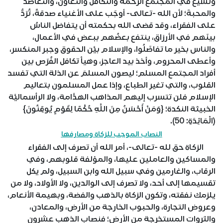
وتُشيع في المجتمع الرحمةَ والتكافلَ والتعاونَ، والتعاضدَ
والمحبةَ؛ لأن الله -تعالى- أوجَب على الأغنياء صدقةً، تُرَدُّ
على الفقراء، وقد قضى الله بحكمته أن يتفاضل الناسُ
بينَهم في الأرزاق، ينتفع بعضُهم ببعض في الأعمال،
والناس بخير ما تفاضَلُوا، والإسلام بيَّن الحقوق وجبر المنكسر،
وأعطى المحروم، وأخذ بيد العاجز، وهيأ تكافل الفُرَص بين
أفراد المجتمع المسلم؛ ليصون المسلمَ عن الذلة التي تفسد
القلوب، والتي تغير الطباع، وإذا عمل المسلمون بتعاليم
الإسلام فلن تتسرب إليهم المذاهب الهدَّامة، ولا الرأسماليَّة
الخبيثة النكدة؛ {وَمَنْ أَحْسَنُ مِنَ اللَّهِ حُكْمًا لِقَوْمٍ يُوقِنُونَ}
(الْمَائِدَةِ: 50).
النصاب الموجب للزكاة ومصارفها
الزكاة حق لله -تعالى-، أمر الله أن تصرف إلى الفقراء
والمساكين والعاملين عليها، والمؤلفة قلوبهم، وفي
الرقاب، والغارمين وفي سبيل الله وابن السبيل، ولم يكل
تقسيمها إلى أحد، ولا تصرف إلى الوالدين، ولا الأولاد، ولا من
يلزمك نفقته، وتكون الزكاة بالذهب والفضة، وبهيمة الأنعام،
وعروض التجارة، والحبوب الخارجة من الأرض، والمعادن،
والثروات المستخرجة من الأرض؛ فنصاب الذهب عشرون