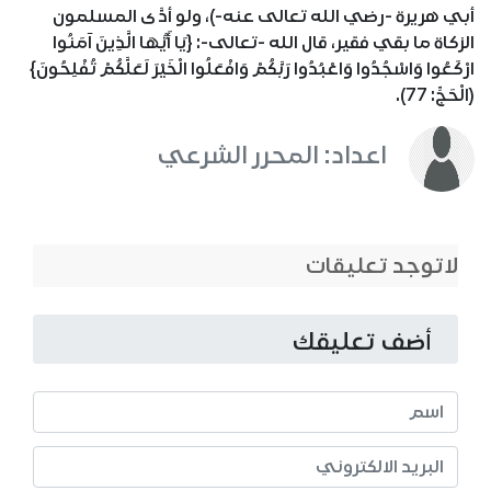
أبي هريرة -رضي الله تعالى عنه-)، ولو أدَّى المسلمون
الزكاة ما بقي فقير، قال الله -تعالى-: {يَا أَيُّهَا الَّذِينَ آمَنُوا
ارْكَعُوا وَاسْجُدُوا وَاعْبُدُوا رَبَّكُمْ وَافْعَلُوا الْخَيْرَ لَعَلَّكُمْ تُفْلِحُونَ}
(الْحَجِّ: 77).
اعداد: المحرر الشرعي
لاتوجد تعليقات
أضف تعليقك