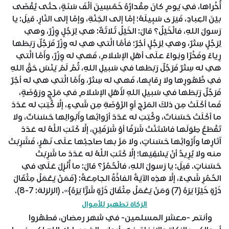
أُخْراها، في يَومٍ كانَ مِقْدارُهُ خَمْسِينَ ألْفَ سَنَةٍ، حتَّى يُقْضَى
بيْنَ العِبادِ، فَيَرَى سَبِيلَهُ؛ إمَّا إلى الجَنَّةِ، وإمَّا إلى النَّارِ. قيلَ: يا
رَسولَ اللهِ، فالْخَيْلُ؟ قالَ: الخَيْلُ ثَلاثَةٌ: هي لِرَجُلٍ وِزْرٌ، وهي
لِرَجُلٍ سِتْرٌ، وهي لِرَجُلٍ أجْرٌ؛ فأمَّا الَّتي هي له وِزْرٌ فَرَجُلٌ رَبَطَها
رِياءً وفَخْرًا ونِواءً علَى أهْلِ الإسْلامِ، فَهي له وِزْرٌ، وأَمَّا الَّتي
هي له سِتْرٌ فَرَجُلٌ رَبَطَها في سَبيلِ اللهِ، ثُمَّ لَمْ يَنْسَ حَقَّ اللهِ
في ظُهُورِها ولا رِقابِها، فَهي له سِتْرٌ، وأَمَّا الَّتي هي له أجْرٌ
فَرَجُلٌ رَبَطَها في سَبيلِ اللهِ لأَهْلِ الإسْلامِ في مَرْجٍ ورَوْضَةٍ،
فَما أكَلَتْ مِن ذلكَ المَرْجِ أوِ الرَّوْضَةِ مِن شَيءٍ، إلَّا كُتِبَ له عَدَدَ
ما أكَلَتْ حَسَناتٌ، وكُتِبَ له عَدَدَ أرْواثِها وأَبْوالِها حَسَناتٌ، ولا
تَقْطَعُ طِوَلَها فاسْتَنَّتْ شَرَفًا أوْ شَرَفَيْنِ، إلَّا كَتَبَ اللَّهُ له عَدَدَ
آثارِها وأَرْواثِها حَسَناتٍ، ولا مَرَّ بها صاحِبُها علَى نَهْرٍ، فَشَرِبَتْ
منه ولا يُرِيدُ أنْ يَسْقِيَها؛ إلَّا كَتَبَ اللَّهُ له عَدَدَ ما شَرِبَتْ
حَسَناتٍ. قيلَ: يا رَسولَ اللهِ، فالْحُمُرُ؟ قالَ: ما أُنْزِلَ عَلَيَّ في
الحُمُرِ شَيءٌ، إلَّا هذِه الآيَةُ الفاذَّةُ الجامِعَةُ: {فَمَنْ يَعْمَلْ مِثْقَالَ
ذَرَّةٍ خَيْرًا يَرَهُ (7) وَمَنْ يَعْمَلْ مِثْقَالَ ذَرَّةٍ شَرًّا يَرَهُ}». (الزلزلة: 7-8).
الزكاة تطهير للأموال
وأنتم -معشر المسلمين- في شهر رمضان، فطهِّروا