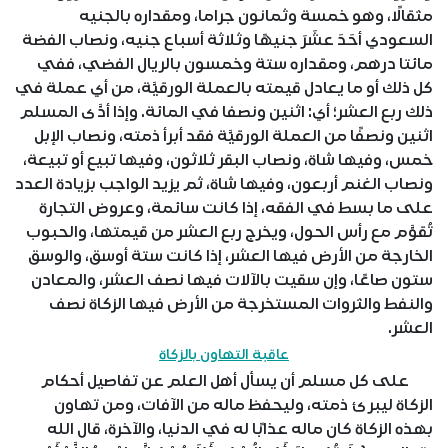
مثقالًا، وهو خمسة وثمانون جراما، ومقداره بالجنيه
السعودي أحَدَ عشَرَ جنيهًا وثلاثة أسباع جنيه، ونصاب الفضة
مائتا درهم، ومقداره ستة وخمسون بالريال الفضي، ففي
كل ذلك أو ما يعادل قيمته بالعملة الورقيَّة، من أي عملة في
ذلك ربع العشر؛ أي: اثنين ونصفا في المائة. وإذا أدَّى المسلم
اثنين ونصفًا من العملة الورقيَّة فقد أبرأ ذمته، ونصاب الإبل
خمس، وفيها شاة، ونصاب البقر ثلاثون، وفيها تبيع أو تبيعة،
ونصاب الغنم أربعون، وفيها شاة، ثم يزيد الواجب بزيادة العدد
على ما بسط في الفقه، إذا كانت سائمة، وعروض التجارة
تُقوَّم مع رأس الحول، ويخرج ربع العشر من قيمتها، والحبوب
الخارجة من الأرض فيها العشر، إذا كانت ستة أوسق، والوسق
ستون صاعًا، وإن سقيت بالآلات فيها نصف العشر، والمعادن
والنفط والثروات المستخرجة من الأرض فيها الزكاة نصف
العشر.
عاقبة التهاون بالزكاة
على كل مسلم أن يسأل أهل العلم عن تفاصيل أحكام
الزكاة ليبرئ ذمته، وليحفظ ماله من الآفات، ومن تهاون
بهذه الزكاة كان ماله عذابًا له في الدنيا، والآخرة، قال الله