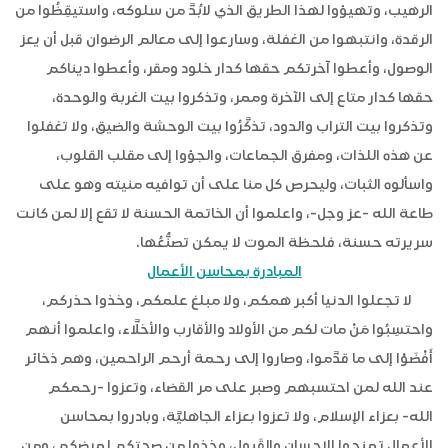
الرهيب، وتهيؤوا لهذا الطريق الذي لابُدَّ من سلوكه، واستيقِظُوا من
الرقدة، وانتبهوا من الغفلة، وسارعوا إلى معالم الرضوان قبل أن يعز
الوصول، وأعطوا آخرتكم حقها كدار خلود ومقر، وأعطوا ديناكم
حقها كدار متاع إلى الآخرة وممر، وتذكروا بيت الغربة والوحدة،
وتذكروا بيت التراب والدود، تذكَّرُوا بيت الوحشة والضيق، ولا تغفلوا
عن هذه اللذات، ومفرق الجماعات، والجؤوا إلى مقلب القلوب،
واسألوه الثبات، وليحرص كل منا على أن توافيه منيته وهو على
طاعة الله -عز وجل-، واعلموا أن الخاتمة الحسنة لا تقع إلا لمن كانت
سريرته حسنة، فلحظة الموت لا يمكن تصنُّعُها.
المبادرة بمحاسن الأعمال
لا تجعلوا الدنيا أكبر همكم، ولا مبلغ علمكم، وخذوا حذركم،
واحتسِبُوا مَنْ مات لكم من الأولاد والأقارب والأخلَّاء، واعلموا أنهم
أَفْضَوْا إلى ما قدَّموا، وصاروا إلى رحمة أرحم الراحمين، وهم ذخائر
عند الله لمن احتسبهم وصبر على مر القضاء، وتعزوا -رحمكم
الله- بعزاء الإسلام، ولا تعزوا بعزاء الجاهليَّة، وبادروا بمحاسن
الأعمال تمنحوا الإحسان والقَبول، وخذوا من صحتكم لمرضكم، ومن