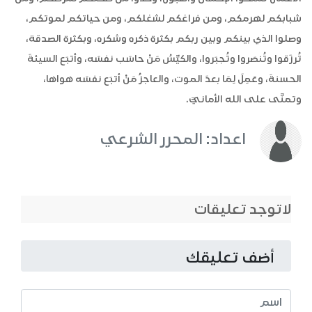
شبابكم لهرمكم، ومن فراغكم لشغلكم، ومن حياتكم لموتكم،
وصلوا الذي بينكم وبين ربكم بكثرة ذكره وشكره، وبكثرة الصدقة،
تُرزَقوا وتُنصَروا وتُجبَروا، والكيِّسُ مَنْ حاسَب نفسَه، وأتبَع السيئةَ
الحسنةَ، وعَمِلَ لِمَا بعدَ الموت، والعاجزُ مَنْ أتبَع نفسَه هواها،
وتمنَّى على الله الأمانيَّ.
اعداد: المحرر الشرعي
لاتوجد تعليقات
أضف تعليقك