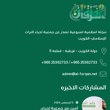
مجلة اسلامية اسبوعية تصدر عن جمعية احياء التراث
الإسلامي-الكويت
دولة الكويت - قرطبة - قطعة 5
+965 25362733 / +965 25362733
admin@al-forqan.net
المشاركات الاخيره
5 أغسطس، 2026
أمين سر جمعية إحياء.