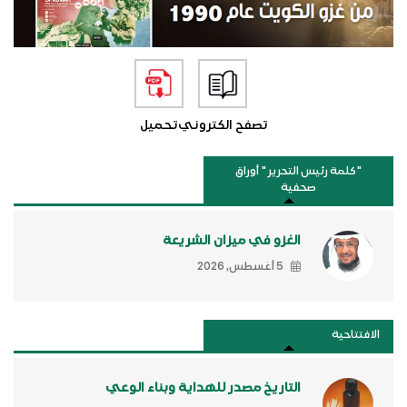
تصفح الكتروني
تحميل
"كلمة رئيس التحرير " أوراق
صحفية
الغزو في ميزان الشريعة
5 أغسطس, 2026
الافتتاحية
التاريخ مصدر للهداية وبناء الوعي