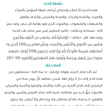
حقيقة الدنيا
هذه الدنيا دارُ ابتلاءٍ وامتحانٍ يُبتلى فيها المؤمنُ بالسراء
والضراء، والشدة والرخاء، والصحة والمرض، والغنى والفقر،
والشبهات والشهوات، وبالموت الذي هو نهاية كل حي، وقد بشر
الله -سبحانه وتعالى- بالأجر العظيم لمن صبر على بلاء الدنيا
وشدتها، قال -تعالى-: {وَلَنَبْلُوَنَّكُمْ بِشَيْءٍ مِنَ الْخَوْفِ وَالْجُوعِ
وَنَقْصٍ مِنَ الْأَمْوَالِ وَالْأَنْفُسِ وَالثَّمَرَاتِ وَبَشِّرِ الصَّابِرِينَ (155) الَّذِينَ إِذَا
أَصَابَتْهُمْ مُصِيبَةٌ قَالُوا إِنَّا لِلَّهِ وَإِنَّا إِلَيْهِ رَاجِعُونَ (156) أُولَئِكَ عَلَيْهِمْ
صَلَوَاتٌ مِنْ رَبِّهِمْ وَرَحْمَةٌ وَأُولَئِكَ هُمُ الْمُهْتَدُونَ}(الْبَقَرَةِ: 155-157).
الموت حق
ثم أكد إمام الحرم بقوله: وإنكم -يا عباد الله- ستنتقلون من
هذه الدار إلى دار لا زوال لها، فنحن نشاهد كلَّ يومٍ عددًا من
الراحلينَ إلى الدار الآخرة، من الآباء والأبناء والإخوة والأحبة والجيران،
فالموتُ حقٌّ لا بد من ملاقاته، كتبه الله على الصغير والكبير، والغني
والفقير، لا يدفعه جاه أو سلطان، ولا يرده مال ولا أعوان، ولا يحول