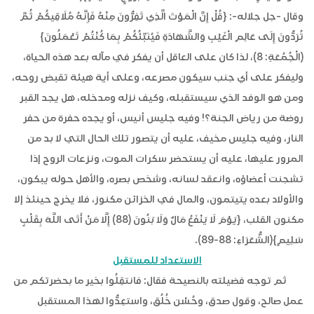
وقال -جل جلاله-: {قُلْ إِنَّ الْمَوْتَ الَّذِي تَفِرُّونَ مِنْهُ فَإِنَّهُ مُلَاقِيكُمْ ثُمَّ
تُرَدُّونَ إِلَى عَالِمِ الْغَيْبِ وَالشَّهَادَةِ فَيُنَبِّئُكُمْ بِمَا كُنْتُمْ تَعْمَلُونَ}
(الْجُمُعَةِ: 8)، لذا كان على العاقل أن يفكر في مآله بعد هذه الحياة،
وليفكر على أي جنب سيكون مصرعه، وعلى أية هيئة تقبض روحه،
ومن هو الوفد الذي سيستقبله، وكيف نزله ومدخله، هل يجد القبر
روضة من رياض الجنة؟! وفيه جليس أنيس، أو يجده حفرة من حفر
النار، وفيه جليس مخيف، عليه أن يتصور تلك الحال التي لا بد من
المرور عليها، عليه أن يستحضر سكرات الموت، ونزعات الروح إذا
تشجنت أعضاؤه، وانعقد لسانه، وشخص بصره، والأهل حوله يبكون،
والأولاد بعده يتيتمون، والمال في الخزائن مكنوز، فلا يخرج حينئذ إلا
مكنون القلب، {يَوْمَ لَا يَنْفَعُ مَالٌ وَلَا بَنُونَ (88) إِلَّا مَنْ أَتَى اللَّهَ بِقَلْبٍ
سَلِيمٍ}(الشُّعَرَاءِ: 88-89).
الاستعداد للمستقبل
ثم توجه فضيلته بالنصيحة فقال: فانتقِلُوا بخير ما بحضرتكم من
عمل صالح، وقول صدق، وحُسْن خُلُق، واستعِدُّوا لهذا المستقبل