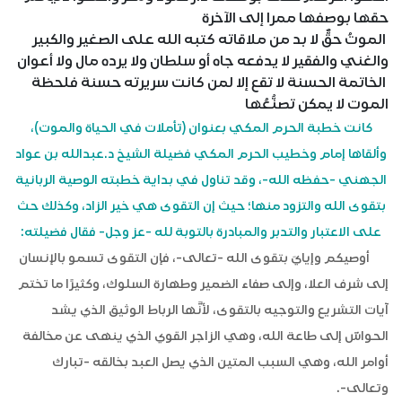
حقها بوصفها ممرا إلى الآخرة
الموتُ حقٌّ لا بد من ملاقاته كتبه الله على الصغير والكبير
والغني والفقير لا يدفعه جاه أو سلطان ولا يرده مال ولا أعوان
الخاتمة الحسنة لا تقع إلا لمن كانت سريرته حسنة فلحظة
الموت لا يمكن تصنُّعُها
كانت خطبة الحرم المكي بعنوان (تأملات في الحياة والموت)،
وألقاها إمام وخطيب الحرم المكي فضيلة الشيخ د.عبدالله بن عواد
الجهني -حفظه الله-، وقد تناول في بداية خطبته الوصية الربانية
بتقوى الله والتزود منها؛ حيث إن التقوى هي خير الزاد، وكذلك حث
على الاعتبار والتدبر والمبادرة بالتوبة لله -عز وجل- فقال فضيلته:
أوصيكم وإيايَ بتقوى الله -تعالى-، فإن التقوى تسمو بالإنسان
إلى شرف العلا، وإلى صفاء الضمير وطهارة السلوك، وكثيرًا ما تختم
آيات التشريع والتوجيه بالتقوى، لأنَّها الرباط الوثيق الذي يشد
الحواسّ إلى طاعة الله، وهي الزاجر القوي الذي ينهى عن مخالفة
أوامر الله، وهي السبب المتين الذي يصل العبد بخالقه -تبارك
وتعالى-.