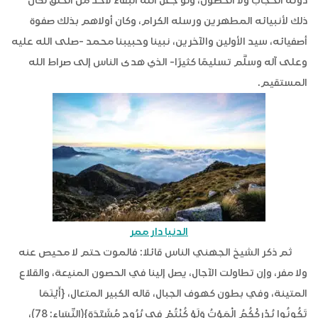
دونه الحُجَّاب ولا الحصون، ولو جعل الله البقاء لأحد من الخلق لكان
ذلك لأنبيائه المطهرين ورسله الكرام، وكان أولاهم بذلك صفوة
أصفيائه، سيد الأولين والآخرين، نبينا وحبيبنا محمد -صلى الله عليه
وعلى آله وسلَّم تسليمًا كثيرًا- الذي هدى الناس إلى صراط الله
المستقيم.
الدنيا دار ممر
ثم ذكر الشيخ الجهني الناس قائلا: فالموت حتم لا محيص عنه
ولا مفر، وإن تطاولت الآجال، يصل إلينا في الحصون المنيعة، والقلاع
المتينة، وفي بطون كهوف الجبال، قاله الكبير المتعال، {أَيْنَمَا
تَكُونُوا يُدْرِكْكُمُ الْمَوْتُ وَلَوْ كُنْتُمْ في بُرُوجٍ مُشَيَّدَةٍ}(النِّسَاءِ: 78)،