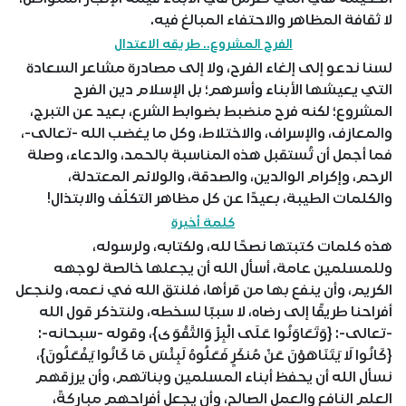
لا ثقافة المظاهر والاحتفاء المبالغ فيه.
الفرح المشروع.. طريقه الاعتدال
لسنا ندعو إلى إلغاء الفرح، ولا إلى مصادرة مشاعر السعادة
التي يعيشها الأبناء وأسرهم؛ بل الإسلام دين الفرح
المشروع؛ لكنه فرح منضبط بضوابط الشرع، بعيد عن التبرج،
والمعازف، والإسراف، والاختلاط، وكل ما يغضب الله -تعالى-،
فما أجمل أن تُستقبل هذه المناسبة بالحمد، والدعاء، وصلة
الرحم، وإكرام الوالدين، والصدقة، والولائم المعتدلة،
والكلمات الطيبة، بعيدًا عن كل مظاهر التكلّف والابتذال!
كلمة أخيرة
هذه كلمات كتبتها نصحًا لله، ولكتابه، ولرسوله،
وللمسلمين عامة، أسأل الله أن يجعلها خالصة لوجهه
الكريم، وأن ينفع بها من قرأها، فلنتق الله في نعمه، ولنجعل
أفراحنا طريقًا إلى رضاه، لا سببًا لسخطه، ولنتذكر قول الله
-تعالى-: {وَتَعَاوَنُوا عَلَى الْبِرِّ وَالتَّقْوَى}، وقوله -سبحانه-:
{كَانُوا لَا يَتَنَاهَوْنَ عَنْ مُنكَرٍ فَعَلُوهُ لَبِئْسَ مَا كَانُوا يَفْعَلُونَ}،
نسأل الله أن يحفظ أبناء المسلمين وبناتهم، وأن يرزقهم
العلم النافع والعمل الصالح، وأن يجعل أفراحهم مباركةً،