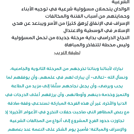
الشرعية
الوالدان يتحملان مسؤولية شرعية في توجيه الأبناء
وحمايتهم من أسباب الفتنة والمخالفات
الإسراف في الإنفاق يُرهق كثيرًا من الأسر ويبتعد عن هدي
الإسلام في الوسطية والاعتدال
النجاح الدراسي بداية مرحلة جديدة من تحمل المسؤولية
وليس محطة للتفاخر والمباهاة
لطيفة الغريب
نبارك لأبنائنا وبناتنا تخرجهم من المرحلة الثانوية والجامعية،
ونسأل الله -تعالى- أن يبارك لهم في علمهم، وأن يوفقهم لما
يحب ويرضى، وأن يجعل نجاحهم سلَّمًا إلى مزيد من الطاعة
والتميز وخدمة دينهم وأوطانهم، وأن يرزقهم أعلى الدرجات في
الدنيا والآخرة، غير أن هذه الفرحة المباركة تستدعي وقفة صادقة
مع بعض المظاهر التي صاحبت حفلات التخرج في الأعوام الأخيرة؛ إذ
تجاوزت حدود الفرح المشروع إلى أنواع من المخالفات الشرعية
والإسراف والمبالغة؛ فأصبح يوم الشكر على النعمة عند بعضهم