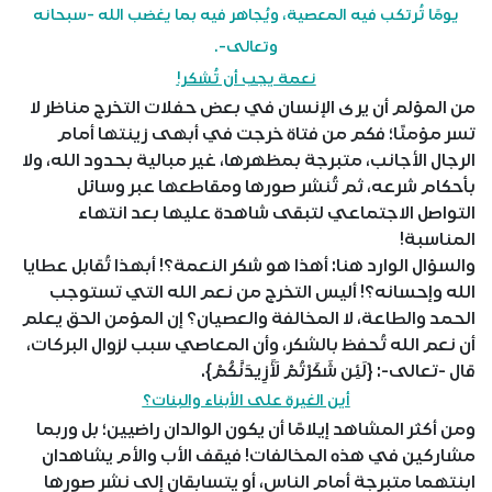
يومًا تُرتكب فيه المعصية، ويُجاهر فيه بما يغضب الله -سبحانه
وتعالى-.
نعمة يجب أن تُشكر!
من المؤلم أن يرى الإنسان في بعض حفلات التخرج مناظر لا
تسر مؤمنًا؛ فكم من فتاة خرجت في أبهى زينتها أمام
الرجال الأجانب، متبرجة بمظهرها، غير مبالية بحدود الله، ولا
بأحكام شرعه، ثم تُنشر صورها ومقاطعها عبر وسائل
التواصل الاجتماعي لتبقى شاهدة عليها بعد انتهاء
المناسبة!
والسؤال الوارد هنا: أهذا هو شكر النعمة؟! أبهذا تُقابل عطايا
الله وإحسانه؟! أليس التخرج من نعم الله التي تستوجب
الحمد والطاعة، لا المخالفة والعصيان؟ إن المؤمن الحق يعلم
أن نعم الله تُحفظ بالشكر، وأن المعاصي سبب لزوال البركات،
قال -تعالى-: {لَئِن شَكَرْتُمْ لَأَزِيدَنَّكُمْ}.
أين الغيرة على الأبناء والبنات؟
ومن أكثر المشاهد إيلامًا أن يكون الوالدان راضيين؛ بل وربما
مشاركين في هذه المخالفات! فيقف الأب والأم يشاهدان
ابنتهما متبرجة أمام الناس، أو يتسابقان إلى نشر صورها