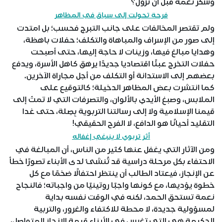
وشكر نعمه قبل أن تزول؟
فرحة تحولت إلى سباق في المظاهر
ولم تقتصر المخالفات على جانب التبرج فحسب؛ بل امتدت
إلى صور من الإسراف والمباهاة والتكلف؛ حفلات باهظة،
وهدايا مبالغ فيها، وزينات لا حاجة إليها، حتى أصبحت
حفلات التخرج عبئًا اقتصاديا جديدًا يرهق كاهل الأسرة، ويدفع
بعضهم إلى الاستدانة أو التكلف من أجل مجاراة الآخرين.
كما انتشرت بعض المظاهر الدخيلة؛ كالتوقيع على
الملابس، وصبغ الأيدي بالألوان، والتصرفات التي لا تمتّ إلى
قيمنا الإسلامية ولا إلى رسالتنا التربوية بِصِلة، حتى غدا
التقليد أحيانًا هو الدافع، لا الفرح الحقيقي!
أثر تربوي لا ينبغي إغفاله
ومن الآثار التي يغفل عنها كثير من الناس، أن المبالغة في
الاحتفاء بكل مرحلة دراسية قد تُنشئ لدى الأبناء تصورًا خطأ
عن الإنجاز، فيعتاد الطالب أن ينتظر احتفالًا ضخمًا مع كل
خطوة يؤديها، مع كونها واجبًا روتينيًا من واجباته؛ فالنجاح
نعمة تستحق الحمد، لكنه في الوقت نفسه بداية
لمسؤولية جديدة، لا محطة للاكتفاء والغرور، والتربية
الحكيمة هي التي تغرس في الأبناء قيمة الإنجاز المتواصل،