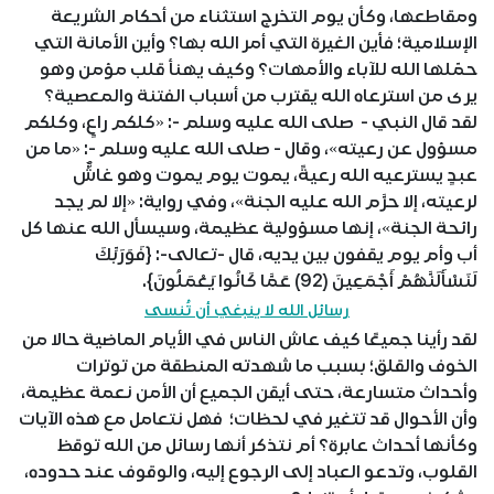
ومقاطعها، وكأن يوم التخرج استثناء من أحكام الشريعة
الإسلامية؛ فأين الغيرة التي أمر الله بها؟ وأين الأمانة التي
حمّلها الله للآباء والأمهات؟ وكيف يهنأ قلب مؤمن وهو
يرى من استرعاه الله يقترب من أسباب الفتنة والمعصية؟
لقد قال النبي - صلى الله عليه وسلم -: «كلكم راعٍ، وكلكم
مسؤول عن رعيته»، وقال - صلى الله عليه وسلم -: «ما من
عبدٍ يسترعيه الله رعيةً، يموت يوم يموت وهو غاشٌّ
لرعيته، إلا حرَّم الله عليه الجنة»، وفي رواية: «إلا لم يجد
رائحة الجنة»، إنها مسؤولية عظيمة، وسيسأل الله عنها كل
أب وأم يوم يقفون بين يديه، قال -تعالى-: {فَوَرَبِّكَ
لَنَسْأَلَنَّهُمْ أَجْمَعِينَ (92) عَمَّا كَانُوا يَعْمَلُونَ}.
رسائل الله لا ينبغي أن تُنسى
لقد رأينا جميعًا كيف عاش الناس في الأيام الماضية حالا من
الخوف والقلق؛ بسبب ما شهدته المنطقة من توترات
وأحداث متسارعة، حتى أيقن الجميع أن الأمن نعمة عظيمة،
وأن الأحوال قد تتغير في لحظات؛ فهل نتعامل مع هذه الآيات
وكأنها أحداث عابرة؟ أم نتذكر أنها رسائل من الله توقظ
القلوب، وتدعو العباد إلى الرجوع إليه، والوقوف عند حدوده،