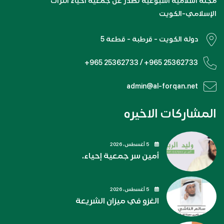
مجلة اسلامية اسبوعية تصدر عن جمعية احياء التراث
الإسلامي-الكويت
دولة الكويت - قرطبة - قطعة 5
+965 25362733 / +965 25362733
admin@al-forqan.net
المشاركات الاخيره
5 أغسطس، 2026
أمين سر جمعية إحياء.
5 أغسطس، 2026
الغزو في ميزان الشريعة