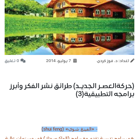
اعداد: د. فوز كردي
7 يوليو، 2014
0 تعليق
(حركةالعصـر الجديـد) طرائق نشر الفكر وأبرز
برامجه التطبيقية(3)
- «الفينغ شوي» (
feng
shui
)
هي برامج تدريبية تقدم مع برامج (الماكروبيوتك) في مستويات عالية