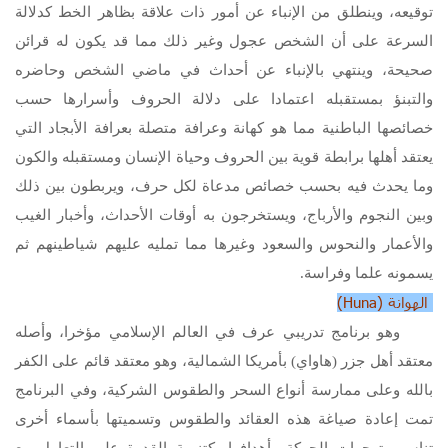
توقيعه، وينطلق من الإنباء عن أمور ذات علاقة بظاهر الخط كدلالة
السرعة على أن الشخص عجول وغير ذلك مما قد يكون له قرائن
صحيحة، وينتهي بالإنباء عن أحداث في ماضي الشخص وحاضره
والتبنؤ بمستقبله اعتمادا على دلالة الحروف وأسرارها حسب
خصائصها الباطنية مما هو كهانة وعرافة متصلة بعرافة الأبجاد التي
يعتقد أهلها برابطة قوية بين الحروف وحياة الإنسان ومستقبله والكون
وما يحدث فيه بحسب خصائص مدعاة لكل حرف، ويربطون بين ذلك
وبين النجوم والأرباج، ويستخرجون به أوقات الأحداث، وأخبار الغيب
والأعمار والنحوس والسعود وغيرها مما تمليه عليهم شياطينهم ثم
يسمونه علما وفراسة.
الهوانة (
Huna
)
وهو برنامج تدريبي عرف في العالم الإسلامي مؤخرا، وأصله
معتقد أهل جزر (هاواي) بأمريكا الشمالية، وهو معتقد قائم على الكفر
بالله وعلى ممارسة أنواع السحر والطقوس الشركية، وفي البرنامج
تمت إعادة صياغة هذه العقائد والطقوس وتسميتها بأسماء أخرى
تناسب توجهات الحركة وأهدافها، كتنمية القدرة على التعامل مع