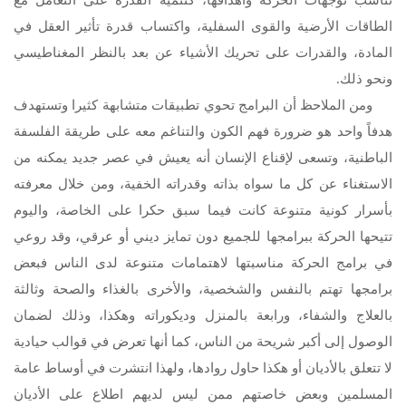
الطاقات الأرضية والقوى السفلية، واكتساب قدرة تأثير العقل في
المادة، والقدرات على تحريك الأشياء عن بعد بالنظر المغناطيسي
ونحو ذلك.
ومن الملاحظ أن البرامج تحوي تطبيقات متشابهة كثيرا وتستهدف
هدفاً واحد هو ضرورة فهم الكون والتناغم معه على طريقة الفلسفة
الباطنية، وتسعى لإقناع الإنسان أنه يعيش في عصر جديد يمكنه من
الاستغناء عن كل ما سواه بذاته وقدراته الخفية، ومن خلال معرفته
بأسرار كونية متنوعة كانت فيما سبق حكرا على الخاصة، واليوم
تتيحها الحركة ببرامجها للجميع دون تمايز ديني أو عرقي، وقد روعي
في برامج الحركة مناسبتها لاهتمامات متنوعة لدى الناس فبعض
برامجها تهتم بالنفس والشخصية، والأخرى بالغذاء والصحة وثالثة
بالعلاج والشفاء، ورابعة بالمنزل وديكوراته وهكذا، وذلك لضمان
الوصول إلى أكبر شريحة من الناس، كما أنها تعرض في قوالب حيادية
لا تتعلق بالأديان أو هكذا حاول روادها، ولهذا انتشرت في أوساط عامة
المسلمين وبعض خاصتهم ممن ليس لديهم اطلاع على الأديان