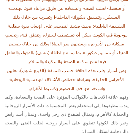
أو منفصلة لجلب الصحة والسعادة عن طريق مراعاة فنون لهندسة
المسكن، وتنسيق ديكوراته الداخلية! وتسرب من خلال ذلك
الفلسفة الباطنية؛ بحيث يعتمد التصميم على الإيمان بقوة مطلقة
موجودة في الكويت يمكن أن تستقطب للمنزل، وتتدفق فيه، وتحمي
سكانه من الأمراض، وتمنحهم سر الحياة! وذلك من خلال تصميم
المنزل أو تنسيق ديكوراته بما يسمح لطاقة (تشي) بالتجول والتغلغل
فيه لمنح سكانه الصحة والسكينة والسلام.
ومن أسرار جلب هذه الطاقة حسب فلسفة (الفينغ شوي): تعليق
الأجراس الخفيفة، ومراعاة خصائص الأشكال الهندسية الروحانية
واستخدامها في التصميم ولاسيما الأهرام.
وفهم علاقة الاتجاهات بالكواكب المؤثرة على الصحة والسعادة، وكما
يندب مطبقوها إلى استخدام بعض المجسمات ذات الأسرار الروحانية
والحماية كالأهرام، وتمثال لضفدع ذي رجل واحدة، وتمثال أسد رابض
وغير ذلك لكونها تنطوي على أسرار روحية لجلب الغنى والصحة
والروحانية لسكان المنزل!