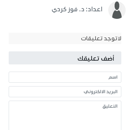
اعداد: د. فوز كردي
لاتوجد تعليقات
أضف تعليقك