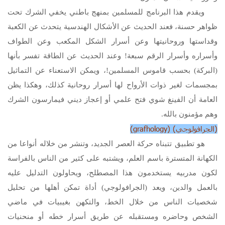
ويقدم هذا البرنامج للمسلمين بمنهج باطني يخفي الشرك تحت
ظواهر حسنة، فعند الحديث عن الأشكال الهندسية يتحدث عن الكعبة
وقداستها وروحانيتها وعن أسرار الشكل المكعب وعن الطواف
وأسراره وأسرار الرقم سبعة! وعند الحديث عن الطاقة تفسر بأنها
(البركة) بحسب قاموس المسلمين!، ويمكن الاستعناء عن التماثيل
بمجسمات لغير ذوات الأرواح لها أسرار روحانية كذلك، وهكذا يظن
العامة أن الفينغ شوي فتح علمي أو إعجاز ديني فيمارسون الشرك
وهم مؤمنون بالله.
(الجرافولوجي) (
grafhology
)
هو تطبيق تتبناه حركة العصر الجديد، وتنشر من خلاله أنواعا من
الكهانة المتسترة باسم العلم، ويشتبه على كثير من الناس بالفراسة
لكون مدربيه يستخدمون هذا المصطلح، ويحاولون التدليل عليه
بالعمل والدين، ويعد (الجرافولوجي) أداة تمكن أهلها من تحليل
شخصيات الناس من خلال الخط، والتكهن بغيبيات في ماضي
الشخص وحاضره ومستقبله عن طريق أسرار خطه أو منحنيات