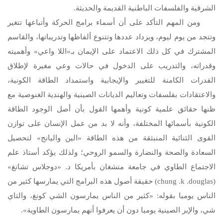
الشرقية والفلسفات الباطنية القديمة والحديثة.
ومن المهم التأكد على أن أسماء برامج الحركة وأتباعها تتغير
وتتجد من يوم ليوم، ويزداد عددها وتتنوع ألفاظها وتدريباتها، والقاسم
المشترك في كل ذلك الاعتماد على الإيمان بـ«اللا واعي» وأهميته
وقدراته، والتدريب على الدخول في حالات وعي مغيرة لإطلاق
القدرات الكامنة للتغيير والإيجابية واستمداد الطاقة الكونية،
والاعتقادات بفلسفات وتعاليم الديانات الصينية والهندية الغنوصية مع
ظنها حقائق علمية كونية وأهمها القول بأن أصل الوجود الطاقة
الكونية بأسمائها المختلفة، وأنه لا بد من عمل الإنسان على توازن
القوى الثنائية المنبثقة من هذه الطاقة «الين واليانج» لتحصيل
السعادة والصحة والنضارة والسمو الروحي؛ ولذلك يؤكد أستاذ علم
الاجتماع الطاوي في جامعة متشغان بأمريكا د. «دوجلاس تشانغ»
(
douglas
.
k
.
chung
) حقيقة أصول هذه البرامج التي يمارسها كثير من
الناس يوميا بقوله: «كثير من الناس يمارسون الشي كونغ، والتاي
شي، والإبر الصينية يوميا دون أن يعرفوا أنهم يمارسون الطاوية».