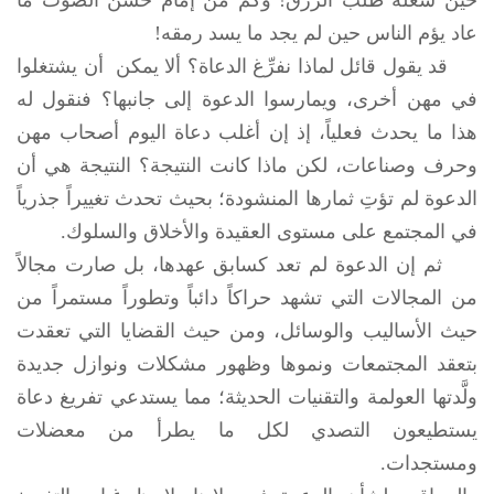
حين شغله طلب الرزق! وكم من إمام حسن الصوت ما
عاد يؤم الناس حين لم يجد ما يسد رمقه!
قد يقول قائل لماذا نفرِّغ الدعاة؟ ألا يمكن أن يشتغلوا
في مهن أخرى، ويمارسوا الدعوة إلى جانبها؟ فنقول له
هذا ما يحدث فعلياً، إذ إن أغلب دعاة اليوم أصحاب مهن
وحرف وصناعات، لكن ماذا كانت النتيجة؟ النتيجة هي أن
الدعوة لم تؤتِ ثمارها المنشودة؛ بحيث تحدث تغييراً جذرياً
في المجتمع على مستوى العقيدة والأخلاق والسلوك.
ثم إن الدعوة لم تعد كسابق عهدها، بل صارت مجالاً
من المجالات التي تشهد حراكاً دائباً وتطوراً مستمراً من
حيث الأساليب والوسائل، ومن حيث القضايا التي تعقدت
بتعقد المجتمعات ونموها وظهور مشكلات ونوازل جديدة
ولَّدتها العولمة والتقنيات الحديثة؛ مما يستدعي تفريغ دعاة
يستطيعون التصدي لكل ما يطرأ من معضلات
ومستجدات.