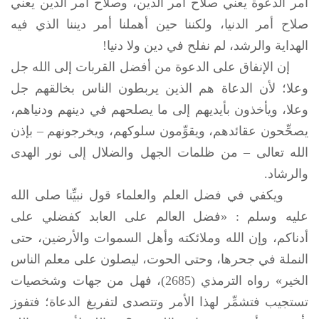
أمر الدعوة يعني صلاح أمر الدين، وصلاح أمر الدين يعني
صلاح أمر الدنيا، ولكننا حين أهملنا أمر ديننا الذي فيه
الهداية والرشد، لم نفلح في دين ولا دنيا!
إن الإنفاق على الدعوة من أفضل القربات إلى الله جل
وعلا؛ لأن الدعاة هم الذين يربطون الناس بخالقهم جل
وعلا، ويأخذون بأيديهم إلى ما يصلحهم في دينهم ودنياهم،
يصحِّحون عقائدهم، ويقوِّمون سلوكهم، ويخرجونهم – بإذن
الله تعالى – من ظلمات الجهل والضلال إلى نور الهدى
والرشاد.
ويكفي في فضل العلم والعلماء قول نبيِّنا صلى الله
عليه وسلم : «فضل العالم على العابد كفضلي على
أدناكم، وإن الله وملائكته وأهل السموات والأرضين، حتى
النملة في جحرها، وحتى الحوت، ليصلون على معلم الناس
الخير» رواه الترمذي (2685)، فهل من جهات وشخصيات
تستجيب فتشمِّر لهذا الأمر وتتصدى لتفريغ الدعاة؛ فتفوز