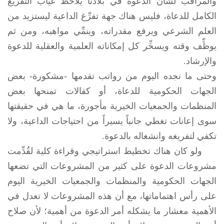
والمراقب لشأن الدعوة في بلادنا يلاحظ غياب التفريغ
الكامل للدعاة، فليس هناك جهة تفرِّغ الداعية ليستزيد من
العلم الشرعي ويرفع مقدراته، وينمِّي مواهبه، ومن ثم
يوظِّف وقته ويسخِّر كل إمكاناته العلمية والعقلية للدعوة
والإرشاد.
وحتى ما نجده اليوم من رواتب تقدمها -مشكورة- بعض
الجهات الحكومية للدعاة، أو كفالات تمنحها بعض
المنظمات والجمعيات الخيرية مأجورة، ما هي في حقيقتها
سوى إعانات تغطي جانباً يسيراً من احتياجات الداعية، ولا
تكفي لتفريغه وانشغاله بالدعوة.
ولو كان هناك تخطيط استراتيجي وقراءة كلية لقُدِّمت
مشروعات الدعوة على كثير من المشروعات التي تضعها
الجهات الحكومية والمنظمات والجمعيات الخيرية اليوم
على رأس اهتماماتها، مع أن هذه المشروعات لا تعدل في
الأهمية معشار ما يشكله أمر الدعوة من أهمية؛ لأن صلاح