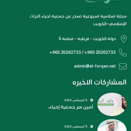
مجلة اسلامية اسبوعية تصدر عن جمعية احياء التراث
الإسلامي-الكويت
دولة الكويت - قرطبة - قطعة 5
+965 25362733 / +965 25362733
admin@al-forqan.net
المشاركات الاخيره
5 أغسطس، 2026
أمين سر جمعية إحياء.
5 أغسطس، 2026