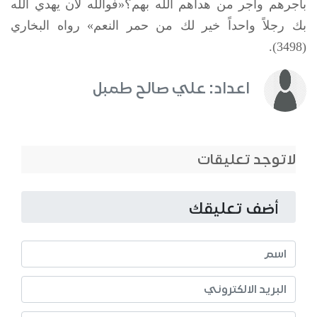
بأجرهم وأجر من هداهم الله بهم؟«فوالله لأن يهدي الله
بك رجلاً واحداً خير لك من حمر النعم» رواه البخاري
(3498).
اعداد: علي صالح طمبل
لاتوجد تعليقات
أضف تعليقك