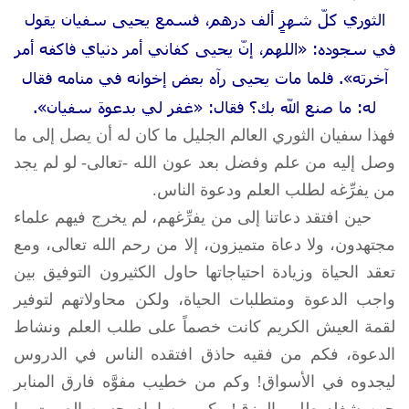
الثوري كلّ شهرٍ ألف درهم، فسمع يحيى سفيان يقول
في سجوده: «اللهم، إنّ يحيى كفاني أمر دنياي فاكفه أمر
آخرته». فلما مات يحيى رآه بعض إخوانه في منامه فقال
له: ما صنع الله بك؟ فقال: «غفر لي بدعوة سفيان».
فهذا سفيان الثوري العالم الجليل ما كان له أن يصل إلى ما
وصل إليه من علم وفضل بعد عون الله -تعالى- لو لم يجد
من يفرِّغه لطلب العلم ودعوة الناس.
حين افتقد دعاتنا إلى من يفرِّغهم، لم يخرج فيهم علماء
مجتهدون، ولا دعاة متميزون، إلا من رحم الله تعالى، ومع
تعقد الحياة وزيادة احتياجاتها حاول الكثيرون التوفيق بين
واجب الدعوة ومتطلبات الحياة، ولكن محاولاتهم لتوفير
لقمة العيش الكريم كانت خصماً على طلب العلم ونشاط
الدعوة، فكم من فقيه حاذق افتقده الناس في الدروس
ليجدوه في الأسواق! وكم من خطيب مفوَّه فارق المنابر