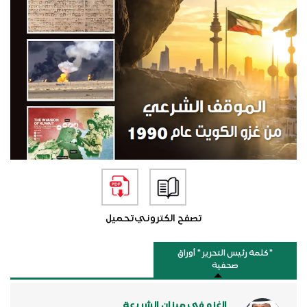
تصفح الكتروني
تحميل
"كلمة رئيس التحرير " أوراق
صحفية
الغزو في ميزان الشريعة