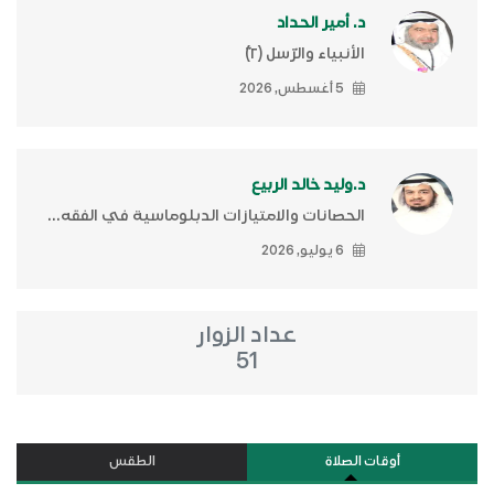
د. أمير الحداد
الأنبياء والرّسل (٢)ّ
5 أغسطس, 2026
د.وليد خالد الربيع
الحصانات والامتيازات الدبلوماسية في الفقه...
6 يوليو, 2026
عداد الزوار
51
أوقات الصلاة
الطقس