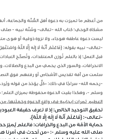
من أعظم ما تميزت به دعوة أهل السُّنَّة والجماعة، أ
مشكاة الوحي؛ كتاب الله -تعالى- وسُنَّة نبيه - صل
ليست دعوة عاطفة هوجاء، ولا نزوة ذوقية أو هوى متقلّ
قبل العمل؛ إذ بالعلم تُوزن المعتقدات، وتُصحَّح العبا
الانحرافات، والسور الذي يحمي من البدع والضلالات، وال
سلمت من آفة تقديس الأشخاص أو رفعهم فوق النصوص
-رحمه الله- سراجًا في ذلك: «كلٌّ يؤخذ من قوله ويُرد،
وسلم -، وهكذا بقيت الدعوة محفوظة بميزان العلم؛ من
العظيم ثمرات إيجابية في واقع الدعوة وحَمَلَتها، من 
تحقيق التوحيد الخالص: إذ لا تعرف حقيقة العبودية
-تعالى-: {فَاعْلَمْ أَنَّهُ لَا إِلَهَ إِلَّا اللَّهُ}.
حماية الأمَّة من البدع والخرافات: فالعلم يُميّز ح
صلى الله عليه وسلم -: «من أحدث في أمرنا هذا