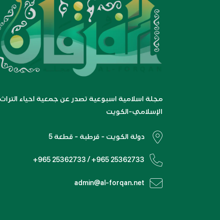
مجلة اسلامية اسبوعية تصدر عن جمعية احياء التراث
الإسلامي-الكويت
دولة الكويت - قرطبة - قطعة 5
+965 25362733 / +965 25362733
admin@al-forqan.net