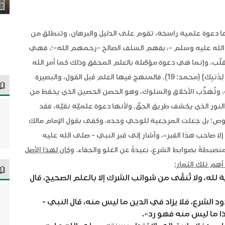
نها دعوة علمية راسخة، تقوم على الدليل والبرهان، وتنطلق من
ى الله عليه وسلم -، بفهم السلف الصالح -رحمهم الله-؛، فهي
ب، وإنما هي دعوة مؤصَّلة بالعلم المحقق وذلك كما أمر الله
-تعالى- نبيه بقوله: {فَاعْلَمْ أَنَّهُ لَا إِلَهَ إِلَّا اللَّهُ وَاسْتَغْفِرْ لِذَنبِكَ} (محمد: 19). فالمنهج فيها العلم قبل القول، والبصيرة
دات، وتُهذَّب الأخلاق والسلوك، وهو الحصن الحصين الذي يحفظ من
نور الذي يكشف طريق الحقّ. ولأنها دعوة علميَّة نقيَّة، فقد
؛ بل جعلت المرجعية للوحي وحده، وكفى بقول الإمام مالك
 إلا صاحب هذا القبر»، وأشار إلى قبر النبي - صلى الله عليه
ضبطةً بضوابط الشرع، بعيدةً عن الغلو والجفاء.
وكان لهذا الأصل
أهم تلك الثمار:
 لله، ولا تُنقَّى من شوائب الشرك إلا بالعلم الصحيح، قال
دود الشرع، فلا يزاد في الدين ما ليس منه، قال النبي -
 ما ليس منه فهو رد».