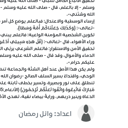
تحقيق الاتباع الكامل للنبي - صلى الله عليه وسل
وسلم - إلا بالعلم، قال - صلى الله عليه وسلم -
الله وسُنّتي».
إرساء الوسطية والاعتدال: فبالعلم يوضع كل أمر 
-تعالى-: {وَكَذَلِكَ جَعَلْنَاكُمْ أُمَّةً وَسَطًا}.
تكوين الشخصية المؤمنة الواعية: فالعلم يبني 
وراء الأهواء، قال -تعالى-: {قُلْ هَذِهِ سَبِيلِي أَدْعُو إِلَى 
تحقيق الأمن والاستقرار: فالعلم الشرعي يربّي 
الدماء والأموال، وقد قال - صلى الله عليه وسل
عليكم حرام».
ولم يكن هذا الأصل عند أهل السُنَّة والجماعة تنظير
الوحي، واقتداءً بسير السلف الصالح -رضوان الله 
تنطلق على نور وبصيرة، وتسير بخطى ثابتة على منهاج ا
الدعاة وينير دربهم، ورايةً بيضاء نقية، تهدي الأم
اعداد: وائل رمضان