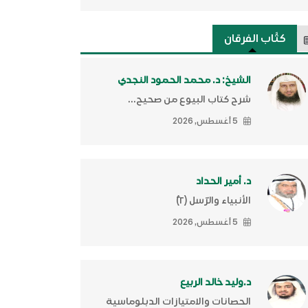
كتَّاب الفرقان
الشيخ: د. محمد الحمود النجدي
شرح كتاب البيوع من صحيح...
5 أغسطس, 2026
د. أمير الحداد
الأنبياء والرّسل (٢)ّ
5 أغسطس, 2026
د.وليد خالد الربيع
الحصانات والامتيازات الدبلوماسية