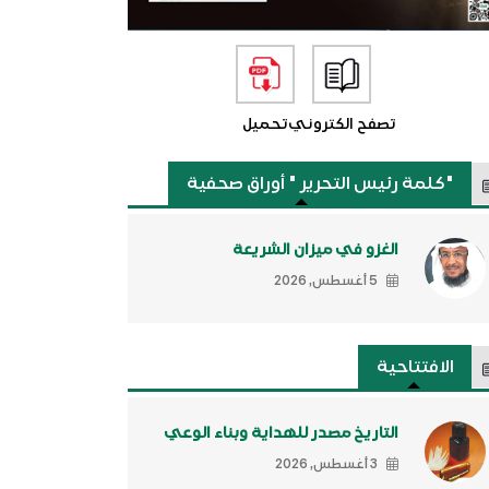
تصفح الكتروني
تحميل
"كلمة رئيس التحرير " أوراق صحفية
الغزو في ميزان الشريعة
5 أغسطس, 2026
الافتتاحية
التاريخ مصدر للهداية وبناء الوعي
3 أغسطس, 2026