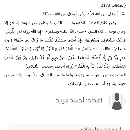
(الصافات:173).
ومَن أصدق من الله قيلًا، ومَن أصدق من الله حديثًا؟!
ومن كلام الصادق المصدوق -[- الذي لا ينطق عن الهوى إن هو إلا
وحي يوحى، قال النبي - صلى الله عليه وسلم -: «
إِنَّ
اللهَ
زَوَى
لِي
الْأَرْضَ،
فَرَأَيْتُ مَشَارِقَهَا وَمَغَارِبَهَا، وَإِنَّ أُمَّتِي سَيَبْلُغُ مُلْكُهَا مَا زُوِيَ لِي مِنْهَا» (رواه
مسلم)، وقال -[-: «
لَيَبْلُغَنَّ
هَذَا
الْأَمْرُ مَا بَلَغَ اللَّيْلُ وَالنَّهَارُ، وَلَا يَتْرُكُ اللهُ بَيْتَ
مَدَرٍ وَلَا وَبَرٍ إِلَّا أَدْخَلَهُ اللهُ هَذَا الدِّينَ، بِعِزِّ عَزِيزٍ أَوْ بِذُلِّ ذَلِيلٍ، عِزًّا يُعِزُّ اللهُ بِهِ
الْإِسْلَامَ، وَذُلًّا يُذِلُّ اللهُ بِهِ الْكُفْرَ» (رواه أحمد، وصححه الألباني).
المنصفون من الغرب يشهدون، والعلماء من الشرق يبشِّرون، والعالم مِن
حولنا يشهد أن المستقبل للإسلام.
اعداد: أحمد فريد
لاتوجد تعليقات