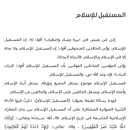
المستقبل للإسلام
إلى مَن يعيش في حيرة وشك واضطراب! أقول له: إن المستقبل
للإسلام، وإلى الحاقدين المتخوفين أقول: إن المستقبل للإسلام، ولا نجاة
إلا في الإسلام وبالإسلام، فالنجاة النجاة!.
وإلى المؤمنين الصادقين الموقنين بأن المستقبل للإسلام أقول: الثبات
الثبات!؛ فإن وعد الله حق، والمستقبل للإسلام.
فمستقبل الإسلام موضوع يشغل الجميع ويؤرقه. يشغل أبناء الإسلام
وأعداء الإسلام، ويشغل الخائفين على الإسلام، والخائفين من الإسلام.
فهذه رسالة لطيفة بعنوان: (المستقبل للإسلام)، ذكرتُ فيها الأدلة
الكثيرة المتواترة المتضافرة على أن المستقبل للإسلام بين يدي المعارك
الإسلامية الحاسمة في تاريخ الإسلام، قال الله -سبحانه وتعالى-: {
وَكَانَ
حَقًّا
عَلَيْنَا
نَصْرُ
الْمُؤْمِنِينَ} ، وقال -تعالى-: {وَإِنَّ
جُنْدَنَا
لَهُمُ
الْغَالِبُونَ}