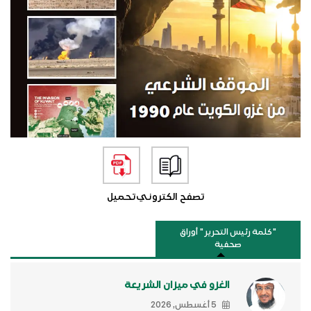
تصفح الكتروني
تحميل
"كلمة رئيس التحرير " أوراق
صحفية
الغزو في ميزان الشريعة
5 أغسطس, 2026