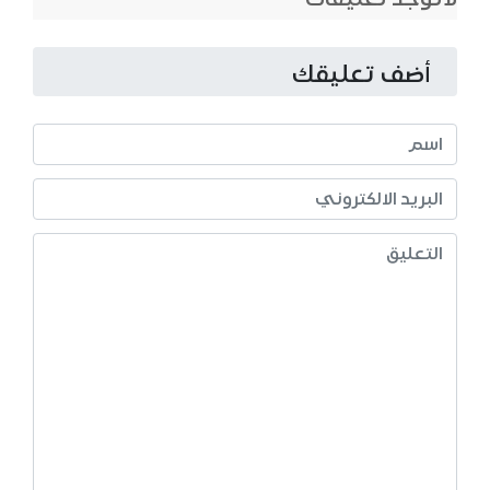
أضف تعليقك