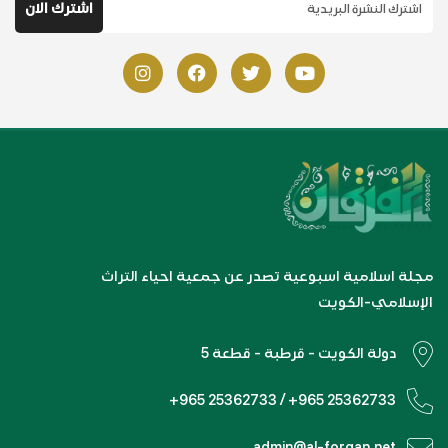
مجلة اسلامية اسبوعية تصدر عن جمعية احياء التراث
الإسلامي-الكويت
دولة الكويت - قرطبة - قطعة 5
+965 25362733 / +965 25362733
admin@al-forqan.net