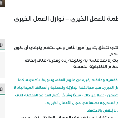
ّمة للعمل الخيري – نوازل العمل الخيري
 التي تتعلّق بتدبير أمور النّاس وسياستهم ينبغي أن يكون
عنهم
إلا بعد علمه به وبلوغه إيّاه وقدرته على إنفاذه
حكام التكليفيّة الخمسة
لفقهية وعلاقته بغيره من علوم الفقه، وتنويهًا بأهميّته، كما
لخيري، في مجالاتها الإداريّة والعملية وأعمالها الميدانية، لا
تتضمّن -فضلا عن ذلك- سردًا وشرحًا لأهمّ القواعد الفقهيّة التي
ع المندرجة تحتها في مجال الأعمال الخيرية.
لا يُنقض بالاجتهاد
ّ «اجتهاد المجتهد في المسائل الظنيّة التي لم يرد