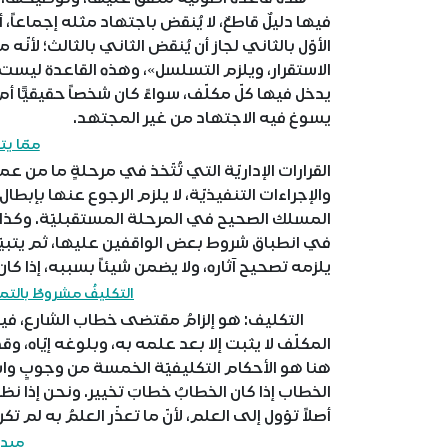
فيها دليلٌ قاطعٌ، لا يُنقض باجتهاد مثله إجماعاً
الأوّل بالثاني لجاز أن يُنقض الثاني بالثالث؛ لأنّ
الاستقرار، ويلزم التسلسل»، وهذه القاعدة ليست
يدخل فيها كلّ مكلّف، سواءً كان شخصاً حقيقيًّا أم
يسوغ فيه الاجتهاد من غير المجتهد.
ممّا يت
القرارات الإداريّة التي تُتّخذ في مرحلةٍ ما من 
والإجراءات التنفيذيّة، لا يلزم الرجوع عنها بإبطال آ
المسلك الصحيح في المرحلة المستقبليّة. وكذا ا
في انطباق شروط بعض الواقفين عليها، ثم يتبيّن 
يلزمه تصحيح آثاره، ولا يضمن شيئاً بسببه، إذا كان
التكليفُ مشروطٌ بالتم
التكليف: هو إلزامُ مقتضى خطاب الشارع، فيك
المكلّف لا يثبت إلا بعد علمه به، وبلوغه إيّاه، 
هنا هو الأحكام التكليفيّة الخمسة من وجوبٍ واست
الخطاب إذا كان الخطابُ خطابَ تخيير. ونحن إذا ن
أصلاً تؤول إلى العلم، لأنّ ما تعذّر العلمُ به لم تك
ميدا