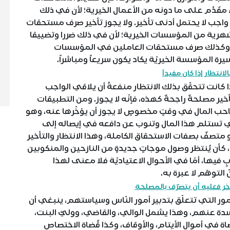
قَدَّم على ما دونه من الأعمال الخيرية؛ لأن في ذلك
اجب لا يحتمل أدنى تأخير. ولا يجوز تأخير صرف مستحقات
هرية من المؤسسات الخيرية؛ لأن في ذلك ضررا وتضييقا
نًا، وكذلك صرف مستحقات العاملين في المؤسسات
سيرة المؤسسة الخيريّة يكاد يكون سريعاً ومباشراً.
بالانتظار إذا كان مفيداً
إذا كانت تتحقّق بذلك الانتظار منفعةُ أن يلاقي الواجب
تأخير مصلحةٌ راجحةٌ كهذه، فإنّه لا يجوز. ومن التطبيقات
 صاحب المال في وقتٍ مخصوصٍ لا يجوز أن يؤخّرها عنه، وهو
التي تستلم هذا المال وتنوب عن دافعه في إيصاله إلى
 متصفٌ بصفات الاستحقاق الكاملة، وهذا الانتظار والتأخير
، كأن يُنتظر وصول موجاتٍ جديدةٍ من النازحين والمنكوبين
ٍ فيها، أمّا في الأحوال الاعتياديّة فلا معنى لهذا
التوهّم لا عبرة به.
خر فعليه أن يتصرّف بالمصلحة
أمور التي تتعلّق بتدبير أمور النّاس وسياستهم، ينبغي أن
سدة عنهم، وهذا يشمل الوالي، والقاضي، ووليَّ البنت،
ضاة في أموال الأيتام، والأوقاف، وكذا قُضاة الاختصاص