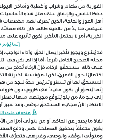
الفورية من طعام وشراب وأغطية وأماكن الإيواء م
حفظ النفس، والإنفاق على مثل هذه الأساسيات و
أهل العوز والحاجة، الذين يُصرف لهم مخصصات ش
عليهم، فلا بدّ من تلافيه طالما كان ذلك ممك
الخيرية، أمر لا يحتمل التأخير، لكون تأثيره على م
إنّما يُؤمر 
قد يُشرع ويجوز تأخير إيصال الحقّ، وأداء الواجب، 
محلّه الصحيح الكامل شرعاً، أمّا إذا لم يكن في ال
على ذلك: مستحقّو الزكاة، فإنّ الزكاة تُدفع من
اكتمالُ الحول القمريّ، لكن المؤسّسة الخيريّة 
المستحقّ، لها أن تنتظر وتتربّص مدةً لتجد من هو
إنّما يُتصوّر أن يكون مفيداً في ظروفٍ دون ظروف
إلى بلدٍ ما، من بلدٍ يُتوقّع مجيئهم منها لاضطراب
الانتظار؛ لأنّ مجيء المستحقّ توهّم، وقد سبق أنّ 
كلُّ متصرف على الآ
نفاذ ما يصدر عن الحاكم أو من يتولّى أمرًا من ال
يكون متعلِّقاً بتحقيق المصلحة لهم، ودفع المف
ومتولِّي الوقْف، والوصيَّ، وغيرهم. فتصرُّف القُ