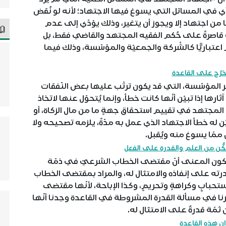
، أي في المسائل التي يسوغ فيها الاجتهاد؛ لأنه لو نُقض
ه ما من اجتهاد إلا ويجوز أن يتغير، وذلك يؤدّي إلى عدم
 قاصرةً على حُكم الفقيه المجتهد والقاضي فقط، بل
 اعتباريًّا كالشّركة والجمعيّة والمؤسّسة، وذلك فيما
خرّج على القاعدة
عمر المؤسّسة، التي قد يكون ترتّب عليها بعض النّفقات
ثارها إذا تبيّن أنّها كانت خطأ، وإنما يُتحوّل عنها لاتخاذ
لمجتهد في تقييم استحقاق جهةٍ ما من مال الزكاة، أو
له خطأ الاجتهاد الذي عمل به مدّةً، يلزمه تصحيحه ولا
 ممّا يسوغ منه ويُقبل.
كُّن من العلم والقدرة على الفعل
ون المعنى أنّ مقتضى الخطاب الشرعيّ في ذمّة
وقدرته على إنفاذه والامتثال له، والمراد بمقتضى الخطاب
حبابٍ وكراهةٍ وتحريمٍ، وكذا الإباحة، لأنّها مقتضى
ظرنا في مسألة القدرة المشروطة في القاعدة وجدنا أنّها
ن ثمّة قدرةٌ على الامتثال له.
ن هذه القاعدة