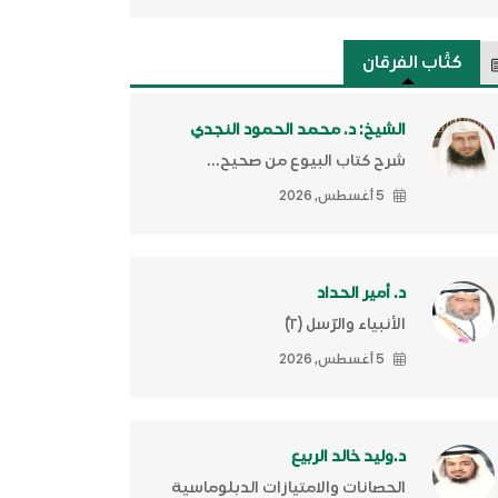
كتَّاب الفرقان
الشيخ: د. محمد الحمود النجدي
شرح كتاب البيوع من صحيح...
5 أغسطس, 2026
د. أمير الحداد
الأنبياء والرّسل (٢)ّ
5 أغسطس, 2026
د.وليد خالد الربيع
الحصانات والامتيازات الدبلوماسية