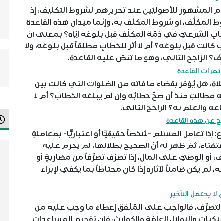
المشهور للأصوليّين عند تحريرهم لشروط التكليف، إذ
كلَّف، أو شروط المكلَّف به، وإنّما ميدان هذه القاعدة
بِ الشرعيّ في ذمّة المكلّف قبل بلوغه إيّاه؟ بمعنى أنْ
لتي كانت قبل بلوغه؟ أم لا أثر للخطابِ مطلقاً قبل بلوغه، ولا
َفَ؟ الرّاجح الثاني، وهو ما تنصّ عليه القاعدة.
مرات القاعدة
ِ، هل يُؤمَر بقضاء ما فاته من الصّلوات التي كانت بين
 مطالبٌ منذ أن صحّ خطابُه وإن لم يبلغه الخطاب؟ أم لا
عه والعلم به؟ الراجح الثاني.
ج عن هذه القاعدة
إذا تعامل المسلم -شخصاً حقيقيًّا أو اعتباريًّا- بمعاملةٍ
تفتاء، ثمّ ظهر له أنّ الصحيح بطلانها، لم يحرم عليه
، أو الوصيّ على المال، إذا تصرّف تصرُّفاً من مضاربةٍ أو
نه، لم يكن ضامناً لآثاره إذا كان محتاطاً بما يكفي لإبراء
 لا يحتمل التأخير
رُّف، فالواجب على المُنْفق إعطاء ما وجب عليه من
كبات والنوازل العامّة والكوارث، فإن تقديم المساعدات