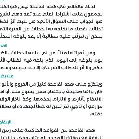
لذلك فالكلام في هذه القاعدة ليس هو الكلام 
يجمعون على اشتراط العلم عند تعدادهم لشروط الم
هو الجواب على السؤال الآتي: هل يثبت أثرُ الخطا
يُطالَبَ بقضاءِ ما يكلّفه به الخطابُ عن الفترةِ ا
يمكن أن تترتّب عليه مطالبةٌ إلّا بعد بلوغه المكلّ
من ث
ومن ثمراتها مثلاً: من لم يبلغه الخطابُ بالصّلاة
يوم بلوغه إلى اليوم الذي بلغه فيه الخطاب لأنّه
حكم ولا أثر للخطاب الشرعيّ إلّا بعد بلوغه وسما
ما يتخر
ويتخرّج على هذه القاعدة كثيرٌ من الفروع والأنواع: 
كان يراها صحيحةً باجتهادٍ ممّن يسوغ منه، أو اس
الانتفاع بآثارها والالتزام بحكمها. وكذا ناظر الوقف
مزارعةٍ أو تأجيرٍ، ثمّ تبيّن له خطأ اجتهاده أو بطلا
ذمّته.
الإنفاق
هذه القاعدة من القواعد الحاكمة على زمن التص
النفقة في وقتها المحدد المعتاد، ففي حالات الن