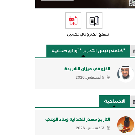
تصفح الكتروني
تحميل
"كلمة رئيس التحرير " أوراق صحفية
الغزو في ميزان الشريعة
5 أغسطس, 2026
الافتتاحية
التاريخ مصدر للهداية وبناء الوعي
3 أغسطس, 2026