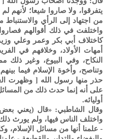
قال: ووجدنا أصحاب رسول الله [ م
يتفرقوا، ولا صاروا شيعا؛ لأنهم لم ي
من اجتهاد إلى الرأي والاستنباط م
واختلفت في ذلك أقوالهم فصاروا م
كاختلاف أبي بكر وعمر وعلي وزيد
أمهات الأولاد، وخلافهم في الفر
النكاح، وفي البيوع، وغير ذلك مم
وتناصح، وأخوة الإسلام فيما بينهم 
حذر منها رسول الله [ وظهرت الع
على أنه إنما حدث ذلك من المسائل 
أوليائه.
وقال الشاطبي: «قال (يعني بعض 
واختلف الناس فيها، ولم يورث ذلك ا
- علمنا أنها من مسائل الإسلام، 
والبغضاء والتدابر والقطيعة - علمن