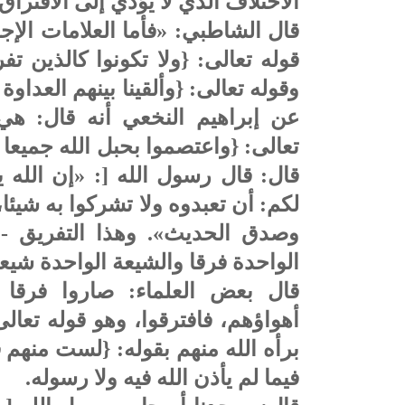
الاختلاف الذي لا يؤدي إلى الافتراق
قال الشاطبي: «فأما العلامات الإجمال
قوله تعالى: {ولا تكونوا كالذين تف
وقوله تعالى: {وألقينا بينهم العداو
عن إبراهيم النخعي أنه قال: هي
تعالى: {واعتصموا بحبل الله جميعا 
قال: قال رسول الله [: «إن الله ي
لكم: أن تعبدوه ولا تشركوا به شيئا،
وصدق الحديث». وهذا التفريق - ك
الواحدة فرقا والشيعة الواحدة شيعا
قال بعض العلماء: صاروا فرقا ل
أهواؤهم، فافترقوا، وهو قوله تعالى
برأه الله منهم بقوله: {لست منهم
فيما لم يأذن الله فيه ولا رسوله.