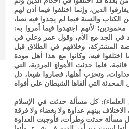
ن بعده قد اختلفوا في أحكام الدين ولم
فارقوا الدين، وإنما اختلفوا فيما أذن لهم
ن الكتاب والسنة فيما لم يجدوا فيه نصا،
حمودين؛ لأنهم اجتهدوا فيما أمروا به:
 في الجد مع الأم، وقول عمر وعلي في
يضة المشتركة، وخلافهم في الطلاق قبل
ا اختلفوا فيه، وكانوا مع هذا أهل مودة
قائمة، فلما حدثت الأهواءٍ المردية، التي
داوات، وتحزب أهلها، فصاروا شيعا، دل
المحدثة التي ألقاها الشيطان على أفواه
العلماء): كل مسألة حدثت في الإسلام
لاختلاف بينهم عداوة ولا بغضاء ولا فرقة
وكل مسألة حدثت وطرأت، فأوجبت العداوة
ا أنها ليست من أمر الدين في شيء، وأنها