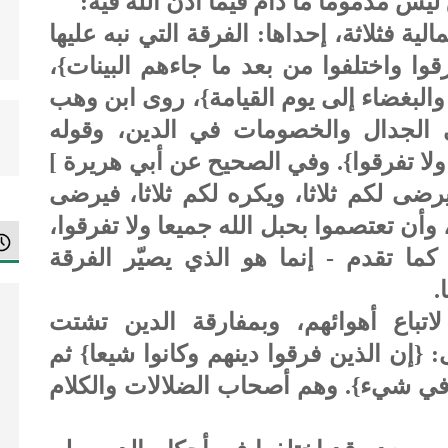
 ليس مذموما ما دام فيما أذن الله فيه:
ية فثلاثة، إحداها: الفرقة التي نبه عليها
رقوا واختلفوا من بعد ما جاءهم البينات}،
ة والبغضاء إلى يوم القيامة}، روى ابن وهب
 الجدال والخصومات في الدين، وقوله
ولا تفرقوا}. وفي الصحيح عن أبي هريرة ]
رضى لكم ثلاثا، ويكره لكم ثلاثا، فيرضى
 وأن تعتصموا بحبل الله جميعا ولا تفرقوا،
ما تقدم - إنما هو الذي يصيّر الفرقة
.
اتباع أهوائهم، وبمفارقة الدين تشتت
: {إن الذين فرقوا دينهم وكانوا شيعا} ثم
 في شيء}. وهم أصحاب الضلالات والكلام