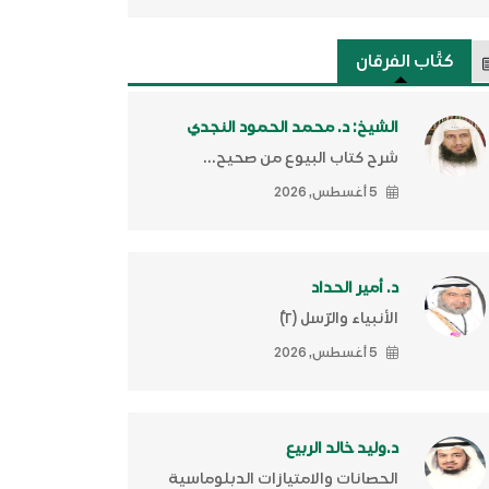
كتَّاب الفرقان
الشيخ: د. محمد الحمود النجدي
شرح كتاب البيوع من صحيح...
5 أغسطس, 2026
د. أمير الحداد
الأنبياء والرّسل (٢)ّ
5 أغسطس, 2026
د.وليد خالد الربيع
الحصانات والامتيازات الدبلوماسية