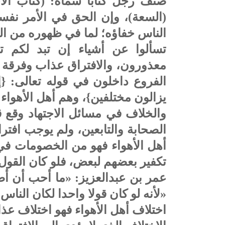
صنف رجل كتابا سماه: (كتاب الاخ
(السعة)، وإن الحق في الأمر نفس
الناس خفاؤه؛ لما في ظهوره من الش
تسألوا عن أشياء إن تبد لكم ت
معذورون، والافتراق عذاب وفرقة و
الفروع داخلون في قوله تعالى: {إل
يزالون مختلفين}، وهم أهل الأهواء و
والخلاف في مسائل الاجتهاد وقع 
الصحابة والتابعين، ولم يوجب افتر
أهل الأهواء فهو من الخصومات في 
تكفير بعضهم لبعض، فلو كان القول 
عمر بن عبدالعزيز: «ما أحب أن أص
«لأنه لو كان قولا واحدا لكان الناس
اختلاف أهل الأهواء فهو اختلاف عذ