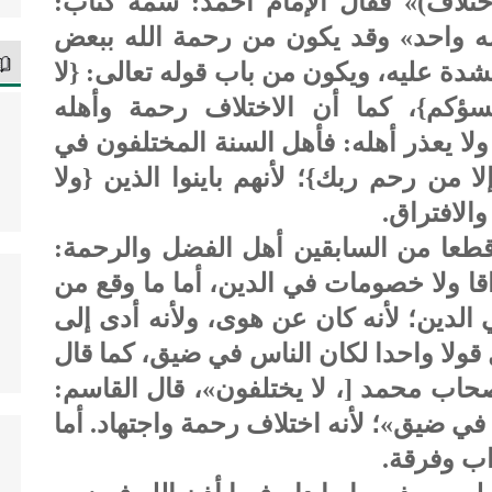
تلاف)» فقال الإمام أحمد: سمه كتاب:
ه واحد» وقد يكون من رحمة الله ببعض
دة عليه، ويكون من باب قوله تعالى: {لا
سؤكم}، كما أن الاختلاف رحمة وأهله
لا يعذر أهله: فأهل السنة المختلفون في
ا من رحم ربك}؛ لأنهم باينوا الذين {ولا
الافتراق.
قطعا من السابقين أهل الفضل والرحمة:
اقا ولا خصومات في الدين، أما ما وقع من
الدين؛ لأنه كان عن هوى، ولأنه أدى إلى
قولا واحدا لكان الناس في ضيق، كما قال
حاب محمد [، لا يختلفون»، قال القاسم:
 في ضيق»؛ لأنه اختلاف رحمة واجتهاد. أما
اب وفرقة.