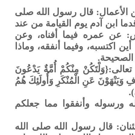
 من الأعمال: قال رسول الله صلى
دما ابن آدم يوم القيامة من عند
 عن عمره فيما أفناه، وعن
 أين اكتسبه، وفيما أنفقه، وماذا
الصحيحة.
{وَلْتَكُنْ مِنْكُمْ أُمَّةٌ يَدْعُونَ
فِ وَيَنْهَوْنَ عَنِ الْمُنْكَرِ وَأُولَئِكَ هُمُ
له ورسوله وأنفقوا مما جعلكم
مئنان: قال رسول الله صلى الله