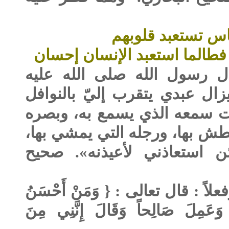
اس تستعبد قلوبهم
 الإنسان إحسان
ال رسول الله صلى الله عليه
زال عبدي يتقرب إليّ بالنوافل
كنت سمعه الذي يسمع به، وبصره
بطش بها، ورجله التي يمشي بها،
ن استعاذني لأعيذنه». صحيح
اً : قال تعالى : { وَمَنْ أَحْسَنُ
 وَعَمِلَ صَالِحاً وَقَالَ إِنَّنِي مِنَ