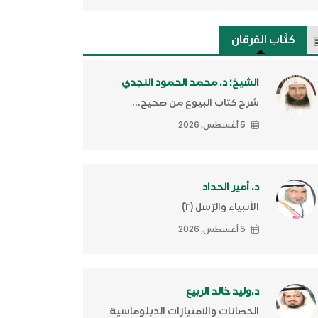
كتَّاب الفرقان
الشيخ: د. محمد الحمود النجدي
شرح كتاب البيوع من صحيح...
5 أغسطس, 2026
د. أمير الحداد
الأنبياء والرّسل (٢)ّ
5 أغسطس, 2026
د.وليد خالد الربيع
الحصانات والامتيازات الدبلوماسية