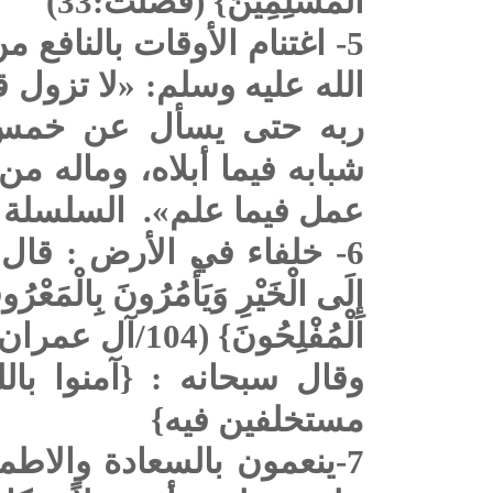
الْمُسْلِمِينَ} (فصلت:33)
5- اغتنام الأوقات بالنافع
الله عليه وسلم: «لا تزول ق
ربه حتى يسأل عن خمس:
شبابه فيما أبلاه، وماله من
عمل فيما علم». السلسلة 
6- خلفاء في الأرض : قال تعالى:
إِلَى الْخَيْرِ وَيَأْمُرُونَ بِالْمَعْرُو
الْمُفْلِحُونَ} (104/آل عمران).
وقال سبحانه : {آمنوا بال
مستخلفين فيه}
7-ينعمون بالسعادة والاط