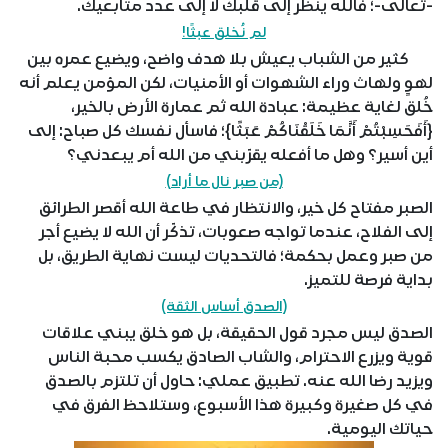
-تعالى-؛ فالله ينظر إلى قلبك لا إلى عدد متابعيك.
لم نُخلق عبثًا!
كثير من الشباب يعيش بلا هدف واضح، ويضيع عمره بين
لهوٍ ولهاث وراء الشهوات أو الأمنيات، لكن المؤمن يعلم أنه
خُلق لغاية عظيمة: عبادة الله ثم عمارة الأرض بالخير،
{أَفَحَسِبْتُمْ أَنَّمَا خَلَقْنَاكُمْ عَبَثًا}؛ فاسأل نفسك كل صباح: إلى
أين أسير؟ وهل ما أفعله يقرّبني من الله أم يبعدني؟
(من صبر نال ما أراد)
الصبر مفتاح كل خير، والانتظار في طاعة الله أقصر الطرائق
إلى الفلاح، عندما تواجه صعوبات، تذكّر أن الله لا يضيع أجر
من صبر وعمل بحكمة؛ فالتحديات ليست نهاية الطريق، بل
بداية فرصة للتميز.
(الصدق أساس الثقة)
الصدق ليس مجرد قول الحقيقة، بل هو خلق يبني علاقات
قوية ويزرع الاحترام، والشاب الصادق يكسب محبة الناس
ويزيد رضا الله عنه. تطبيق عملي: حاول أن تلتزم بالصدق
في كل صغيرة وكبيرة هذا الأسبوع، وستلاحظ الفرق في
حياتك اليومية.