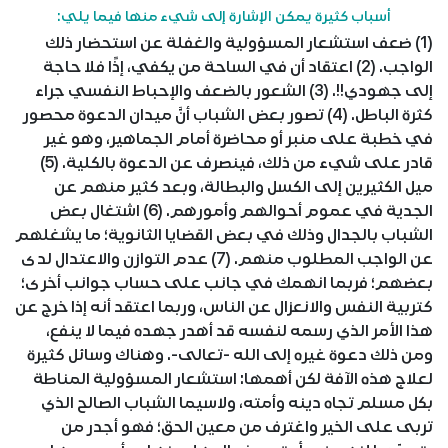
أسباب كثيرة يمكن الإشارة إلى شيء منها فيما يلي:
(1) ضعف استشعار المسؤولية والغفلة عن استحضار ذلك
الواجب. (2) اعتقاد أن في الساحة من يكفي، إذًا فلا حاجة
إلى جهودي!!. (3) الشعور بالضعف والإحباط النفسي جراء
كثرة الباطل. (4) تصور بعض الشباب أنَّ ميدان الدعوة محصور
في خطبة على منبر أو محاضرة أمام الجماهير، وهو غير
قادر على شيء من ذلك، فينصرف عن الدعوة بالكلية. (5)
ميل الكثيرين إلى الكسل والبطالة، وبعد كثير منهم عن
الجدية في عموم أحوالهم وأمورهم. (6) اشتغال بعض
الشباب بالجدال وذلك في بعض القضايا الثانوية؛ ما يشغلهم
عن الواجب المطلوب منهم. (7) عدم التوازن والاعتدال لدى
بعضهم؛ فربما انهمك في جانب على حساب جوانب أخرى؛
كتربية النفس والانعزال عن الناس، وربما اعتقد أنه إذا خرج عن
هذا الأمر الذي رسمه لنفسه قد أهدر جهده فيما لا ينفع،
ومن ذلك دعوة غيره إلى الله -تعالى-. وهناك وسائل كثيرة
لعلاج هذه الآفة لكن أهمها: استشعار المسؤولية المناطة
بكل مسلم تجاه دينه وأمته، ولاسيما الشباب الصالح الذي
تربى على الخير واغترف من معين الحق؛ فهو أجدر من