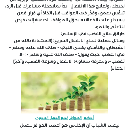
نضجك، ولعلاج هذا الانفعال، ابدأ بملاحظة مشاعرك قبل الرد،
تنفّس بعمق، وفكّر في العواقب قبل اتخاذ أي قرار؛ فمن
يسيطر على انفعالاته يحوّل المواقف الصعبة إلى فرص
للتعلّم والنمو.
طرائق علاج الغضب في الإسلام:
وسائل عملية لعلاج الانفعال السريع: (الاستعاذة بالله من
الشيطان، والتأسي بهدي النبي - صلى الله عليه وسلم -
في الغضب؛ حيث يقول: - صلى الله عليه وسلم -: «لا
تغضب»، ومعرفة مساوئ الانفعال وسرعة الغضب، وأخيرًا
الدعاء).
أعظم الحوافز نحو العمل الدعوي
ليعلم الشباب أن الإخلاص هو أعظم الحوافز للعمل