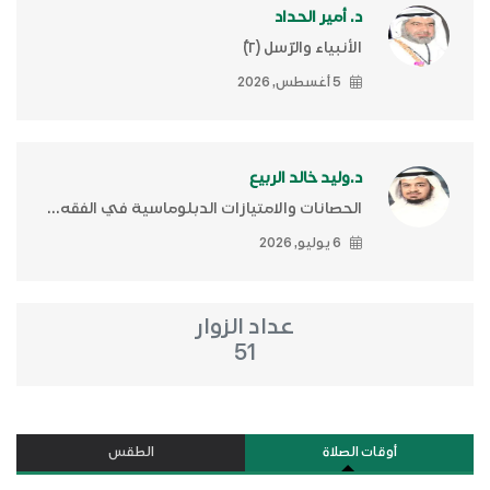
د. أمير الحداد
الأنبياء والرّسل (٢)ّ
5 أغسطس, 2026
د.وليد خالد الربيع
الحصانات والامتيازات الدبلوماسية في الفقه...
6 يوليو, 2026
عداد الزوار
51
أوقات الصلاة
الطقس