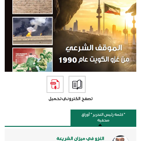
تصفح الكتروني
تحميل
"كلمة رئيس التحرير " أوراق
صحفية
الغزو في ميزان الشريعة