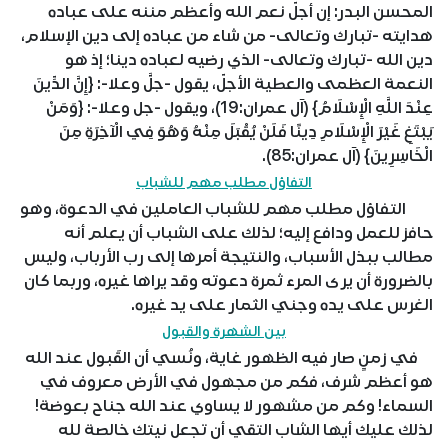
المحسن البدر: إن أجلّ نعم الله وأعظم مننه على عباده
هدايته -تبارك وتعالى- من شاء من عباده إلى دين الإسلام،
دين الله -تبارك وتعالى- الذي رضيه لعباده دينا؛ إذ هو
النعمة العظمى والعطية الأجلّ، يقول -جلَّ وعلا-: {إِنَّ الدِّينَ
عِنْدَ اللَّهِ الْإِسْلَامُ} (آل عمران:19)، ويقول -جل وعلا-: {وَمَنْ
يَبْتَغِ غَيْرَ الْإِسْلَامِ دِينًا فَلَنْ يُقْبَلَ مِنْهُ وَهُوَ فِي الْآخِرَةِ مِنَ
الْخَاسِرِينَ} (آل عمران:85).
التفاؤل مطلب مهم للشباب
التفاؤل مطلب مهم للشباب العاملين في الدعوة، وهو
حافز للعمل ودافع إليه؛ لذلك على الشباب أن يعلم أنه
مطالب ببذل الأسباب، والنتيجة أمرها إلى رب الأرباب، وليس
بالضرورة أن يرى المرء ثمرة دعوته وقد يراها غيره، وربما كان
الغرس على يده وجني الثمار على يد غيره.
بين الشهرة والقبول
في زمنٍ صار فيه الظهور غاية، ونُسي أن القَبول عند الله
هو أعظم شرف، فكم من مجهول في الأرض معروف في
السماء! وكم من مشهور لا يساوي عند الله جناح بعوضة!
لذلك عليك أيها الشاب التقي أن تجعل نيتك خالصة لله