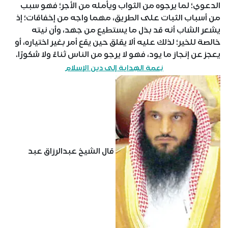
الدعوي؛ لما يرجوه من الثواب ويأمله من الأجر؛ فهو سبب
من أسباب الثبات على الطريق، مهما واجه من إخفاقات؛ إذ
يشعر الشاب أنه قد بذل ما يستطيع من جهد، وأن نيته
خالصة للخير؛ لذلك عليه ألا يقلق حين يقع أمر بغير اختياره، أو
يعجز عن إنجاز ما يود، فهو لا يرجو من الناس ثناءً ولا شكورًا.
نِعمة الهِداية إلى دين الإسلام
قال الشيخ عبدالرزاق عبد