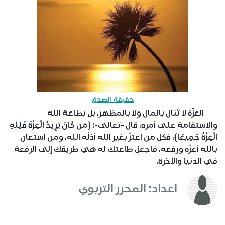
حقيقة الصدق
العزّة لا تُنال بالمال ولا بالمظهر، بل بطاعة الله
والاستقامة على أمره، قال -تعالى-: {مَن كَانَ يُرِيدُ الْعِزَّةَ فَلِلَّهِ
الْعِزَّةُ جَمِيعًا}، فكل من اعتزّ بغير الله أذلّه الله، ومن استعان
بالله أعزّه ورفعه، فاجعل طاعتك له هي طريقك إلى الرفعة
في الدنيا والآخرة.
اعداد: المحرر التربوي