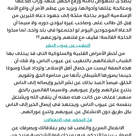
يتصدّى للنهوض بأمته ورفع الجهل عنها، ورأب صدعها
ومعالجة عِللها وأدوائها، ويزيد من عِظم الأمر أن واقع الأمة
الإسلامية اليوم بحاجة ملحّة إلى جهود دعاة كثيرين من
قِبَل كل طالب علم، وصاحب غيرة ليؤدي دوره، ولا سيما أن
الدعاة الموجودين اليوم لو اجتمعوا في بلد واحد، لما سدّوا
الحاجة القائمة؛ فكيف مع قلتهم وتوزعهم؟!
التنقيب عن عيوب البَشر
من أخطر الأمراض القلبية والسلوكية التي قد يبتلى بها
الشباب انشغالهم بالتنقيب عن عيوب الناس، ولا شك أن
هذه الصفة ليست من خصال أهل الإسلام؛ وتزداد قبحًا وسوءًا
حينما يصورها الشيطان بأنها من مناصرة الحق وتقويم
الخلق، فيصدّ العبد بذلك عن نشر الخير وإيصاله إلى الناس
بتتبع عثراتهم وإبراز عيوبهم، ولاسيما القائمين بالحق
منهم؛ فعلى من كانت هذه صفته أن يتقي الله ويشتغل
بنفسه عن عيوب الناس، ويجتهد في إيصال الخير إلى الناس
بكل طريق دون الانشغال عن عيوبهم وتتبع عوراتهم.
فنّ التحكم في الانفعالات
الانفعال السريع والغضب قد يضر بعلاقاتك ويصرفك عن
الصواب، بينما التحكم فيه يمنحك قوة الشخصية ويزيد من