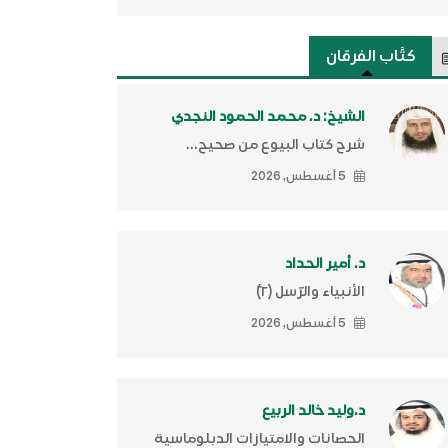
كتَّاب الفرقان
الشيخ: د. محمد الحمود النجدي
شرح كتاب البيوع من صحيح...
5 أغسطس, 2026
د. أمير الحداد
الأنبياء والرّسل (٢)ّ
5 أغسطس, 2026
د.وليد خالد الربيع
الحصانات والامتيازات الدبلوماسية