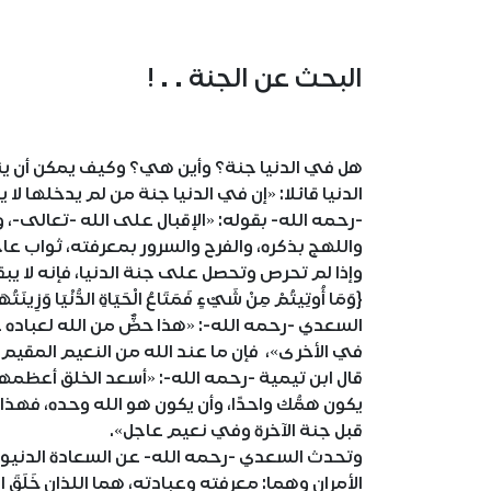
البحث عن الجنة . . !
هل في الدنيا جنة؟ وأين هي؟ وكيف يمكن أن ينا
الدنيا قائلا: «إن في الدنيا جنة من لم يدخلها لا 
-رحمه الله- بقوله: «الإقبال على الله -تعالى-، وا
واللهج بذكره، والفرح والسرور بمعرفته، ثواب عا
وإذا لم تحرص وتحصل على جنة الدنيا، فإنه لا يبقى 
السعدي -رحمه الله-: «هذا حضٌّ من الله لعباده 
في الأخرى»، فإن ما عند الله من النعيم المقيم، {خَيْ
قال ابن تيمية -رحمه الله-: «أسعد الخلق أعظمهم
يكون همُّك واحدًا، وأن يكون هو الله وحده، فه
قبل جنة الآخرة وفي نعيم عاجل».
وتحدث السعدي -رحمه الله- عن السعادة الدنيوي
الأمران وهما: معرفته وعبادته، هما اللذان خَلَقَ