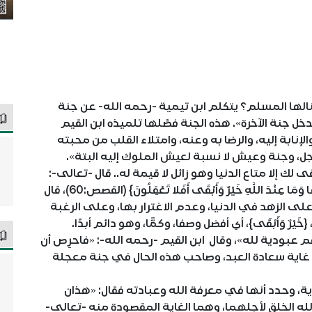
لها المسلم؟ يتكلم ابن تيمية -رحمه الله- عن جنة
يدخل جنة الآخرة». هذه الجنة فصَّلها تلميذه ابن القيم
لإنابة إليه، والرضا به وعنه، وامتلاء القلب من محبته
جل، وجنة وعيش لا نسبة لعيش الملوك إليه البتة».
لك إلا متاع الدنيا وهو زائل لا قيمة له.. قال -تعالى-:
{وَمَا أُوتِيتُمْ مِنْ شَيْءٍ فَمَتَاعُ الْحَيَاةِ الدُّنْيَا وَزِينَتُهَا وَمَا عِنْدَ اللَّهِ خَيْرٌ وَأَبْقَى أَفَلا تَعْقِلُونَ} (القصص:60)، قال
على الزهد في الدنيا، وعدم الاغترار بها، وعلى الرغبة
رٌ وَأَبْقَى}، أي أفضل وصفا، وكمًّا، وهو دائم أبدًا.
 عبودية لله»، وقال ابن القيم -رحمه الله-: «فاحرِص أن
ذا غاية سعادة العبد، وصاحب هذه الحال في جنة معجلة
ة، وحدد أنها في معرفة الله وعبادته فقال: «هذان
 الله الخلق لأجلهما، وهما الغاية المقصودة منه -تعالى-