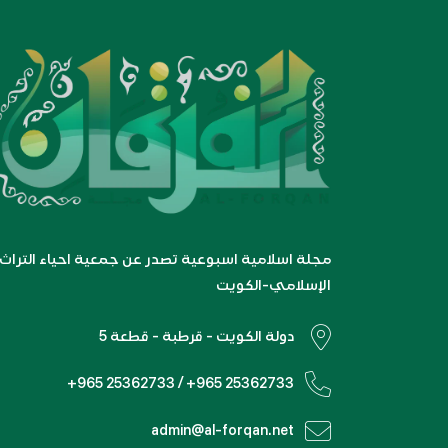
مجلة اسلامية اسبوعية تصدر عن جمعية احياء التراث
الإسلامي-الكويت
دولة الكويت - قرطبة - قطعة 5
+965 25362733 / +965 25362733
admin@al-forqan.net