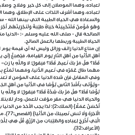
لعباده، وهما الموصلان إلى كل خير وفلاح وصلاح
لعباده، وهما أشرف اللذات على الإطلاق، وهما الل
والسعادة هي الحياة الطيبة التي بينها الله - سبحانه وت
وَهُوَ مُؤْمِنٌ فَلَنُحْيِيَنَّهُ حَيَاةً طَيِّبَةً وَلَنَجْزِيَنَّه
الصالحة قال - صلى الله عليه وسلم -: «الدنيا متا
الحياة الطيبة وربطها بالعمل الصالح.
إن متاع الدنيا زائف وزائل وليس له أي قيمة يوم الق
أهْلِ الدُّنْيا مِن أهْلِ النَّارِ يَومَ القِيامَةِ، فيُصْبَغُ (أي ي
قَطُّ؟ هلْ مَرَّ بكَ نَعِيمٌ قَطُّ؟ فيَقولُ: لا واللَّهِ يا رَب
مهْما طالَ عُمْرُه في نَعيمِ الدُّنيا، ومَهما تَمَتَّعَ ب
وفي المقابل فإن شدة الدنيا على المؤمن لا تعن
«ويُؤْتَى بأَشَدِّ النَّاسِ بُؤْسًا في الدُّنْيا مِن أهْلِ الجَنَّ
بُؤْسًا قَطُّ؟ هلْ مَرَّ بكَ شِدَّةٌ قَطُّ؟ فيَقولُ: لا واللَّهِ يا ر
والحياة الدنيا هي مقر مؤقت للعمل، ودار للابتلاء، قال - تعال
أَحْسَنُ عَمَلًا} (الملك:2)؛ لذا يجب الأ
الْآخِرَ
الَّتِي أَخْرَجَ لِعِبَادِهِ وَالطَّيِّبَاتِ مِنَ الرِّزْقِ قُلْ هِيَ لِلَّ
(الأعراف:32).