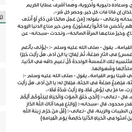
، وسعادة دنيوية وأخروية، وهما أشرف عطايا الكريم
ذان إن فاتا فات كل خير، وحضر كل شر».
عالى - بقوله: {مَنْ عَمِلَ صَالِحًا مِّن ذَكَرٍ أَوْ أُنثَى
ُمْ أَجْرَهُم بِأَحْسَنِ مَا كَانُواْ يَعْمَلُونَ}، ومن خير متاع الدنيا الزوجة
عٌ، وخيرُ متاعِها المرأةُ الصالحة»، وتحدث -سبحانه- عن
يامة.. يقول - صلى الله عليه وسلم -: «يُؤْتَى بأَنْعَمِ
غمس) في النَّارِ صَبْغَةً، ثُمَّ يُقالُ: يا ابْنَ آدَمَ، هلْ رَأَيْتَ خَيْرًا
ِّ» فتُنْسِيهِ تِلك الغَمسَةُ الواحدةُ كُلَّ نَعيمٍ ذاقَه في الدُّنيا،
ِملذَّاتِها وشَهواتِها.
ي شيئا يوم القيامة.. يقول - صلى الله عليه وسلم -:
ةِ، فيُصْبَغُ صَبْغَةً في الجَنَّةِ، فيُقالُ له: يا ابْنَ آدَمَ، هلْ رَأَيْتَ
َبِّ، ما مَرَّ بي بُؤْسٌ قَطُّ، ولا رَأَيْتُ شِدَّةً قَطُّ».
ى-: {الَّذِي خَلَقَ الْمَوْتَ وَالْحَيَاةَ لِيَبْلُوَكُمْ أَيُّكُمْ
خذ من الدنيا بقدر محدود، قال -سبحانه-: {وَابْتَغِ فِيمَا آتَاكَ اللَّهُ الدَّارَ
ةَ وَلَا تَنسَ نَصِيبَكَ مِنَ الدُّنْيَا} (القصص:77). من الطيبات والزينة، قال -تعالى-: {قُلْ مَنْ حَرَّمَ زِينَةَ اللَّهِ
ذِينَ آمَنُوا فِي الْحَيَاةِ الدُّنْيَا خَالِصَةً يَوْمَ الْقِيَامَةِ}