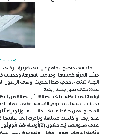
وصايا نبو
جاء في صحيح الجامع عن أبي هريرة - رضي الله ع
صلَّتِ المرأة خمسها، وصامت شهرها، وحصنت فرج
الجنة شئتِ»، ففي هذا الحديث أوصى الرسول الك
عدة؛ حتى تفوز بجنة ربها:
أولها: المحافظة على الصلاة؛ لأن الصلاة من أعظ
يحاسَب عليه العبد يوم القيامة، وهي عماد الدين
الصحيح: «من حافظ عليها، كانت له نورًا وبرهانًا 
عند ربها، وأخلصت عملها، وبادرت إلى صلاتها في وق
عَلَى صَلَوَاتِهِمْ يُحَافِظُونَ (9)أُولَئِكَ هُمُ الْوَارِثُونَ (10) الَّذِينَ يَرِثُونَ الْفِرْدَوْسَ هُمْ فِيهَا خَالِدُونَ} (المؤمنون).
وثانية الوصايا: صوم رمضان، وهو فرض عين على كل مس