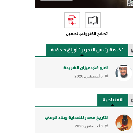
تصفح الكتروني
تحميل
"كلمة رئيس التحرير " أوراق صحفية
الغزو في ميزان الشريعة
5 أغسطس, 2026
الافتتاحية
التاريخ مصدر للهداية وبناء الوعي
3 أغسطس, 2026