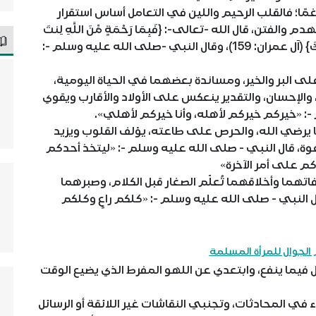
غمًا؛ فالقلب الرحيم واللين في التعامل أساس استقرار
الفتن، قال الله -تعالى-: {فَبِمَا رَحْمَةٍ مِّنَ اللَّهِ لِنتَ
لَهُمْ وَلَوْ كُنتَ فَظًّا غَلِيظَ القَلْبِ لانفَضُّوا مِنْ حَوْلِكَ} (آل عمران: 159)، وقال النبي -صلى الله عليه وسلم -:
لى البر والخير، ومساندة بعضهما في الحياة اليومية،
، والإحسان، والتقدير ينعكس على الأولاد والأقارب ويقوي
 -: «خيركم خيركم لأهله، وأنا خيركم لأهلي».
ا يرضي الله، والحرص على طاعته، يؤلف القلوب ويزيد
وة، قال النبي - صلى الله عليه وسلم -: «ليتخذ أحدكم
دكم على أمر الآخرة»
فاتهما وأخلاقهما تُعلّم الصغار قبل الكلام، وصبرهما
ل النبي - صلى الله عليه وسلم -: «كلكم راعٍ وكلكم
الجوال للمرأة المسلمة
يما ينفع، وابتعدي عن اللهو المفرط الذي يضيع الوقت
 في المحادثات، وتجنبي النقاشات غير اللائقة أو الرسائل