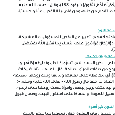
كُتِبَ عَلَيْكُمُ الصِّيَامُ كَمَا كُتِبَ عَلَى الَّذِينَ مِنْ قَبْلِكُمْ لَعَلَّكُمْ تَتَّقُونَ} (البقرة: 183)، وقال - صلى الله عليه
ما تقدم من ذنبه، ومن قام ليلة القدر إيمانًا واحتسابًا،
اعة الزوج
ادتها؛ فهي تعبير عن التقدير للمسؤوليات المشتركة،
ُ قَوَّامُونَ عَلَى النِّسَاءِ بِمَا فَضَّلَ اللَّهُ بَعْضَهُمْ
اعة وبيان حكمها
 «خير النساء التي تسرُّه إذا نظر، وتطيعُه إذا أمر، ولا
 من صفات المرأة الصالحة: قال -تعالى-: {فَالصَّالِحَاتُ
قَانِتَاتٌ حَافِظَاتٌ لِّلْغَيْبِ بِمَا حَفِظَ اللَّهُ} (النساء: 34)، أي محافظة على نفسها ومالها وبيت زوجها، مطيعة
لعبادات؛ فقد قال رسول الله - صلى الله عليه وسلم -:
 مواليه حتى يرجع إليهم، وامرأة عصت زوجها حتى ترجع».
سبيل للمودة، والحفاظ على استقرار البيت، وضمان قبول
النبوي خير أسوة
لإحسان في العشرة؛ فكان نموذجا حيا يبشر بالبيت