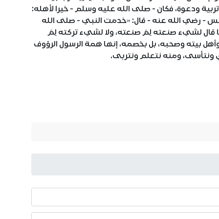
ية ودعوة، فكان - صلى الله عليه وسلم - خيرا لأهله:
نس - رضي الله عنه - قال: «خدمت النبي - صلى الله
ا قال لشيء صنعته لِمَ صنعته، ولا لشيء تركته لِمَ
وأهل بيته وصحبه، بل بخصمه، إنها همة الرسول الرؤوف
دي ونتأسى، ومنه نتعلم ونتربى.