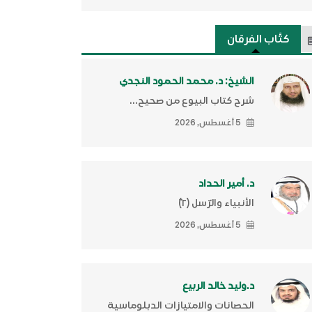
كتَّاب الفرقان
الشيخ: د. محمد الحمود النجدي
شرح كتاب البيوع من صحيح...
5 أغسطس, 2026
د. أمير الحداد
الأنبياء والرّسل (٢)ّ
5 أغسطس, 2026
د.وليد خالد الربيع
الحصانات والامتيازات الدبلوماسية