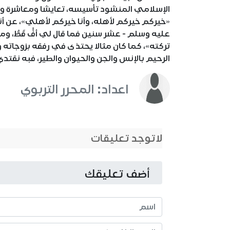
الإسلامي المنشود تأسيسه، تعايشا ومعاشرة وترب
«خيركم خيركم لأهله، وأنا خيركم لأهلي»، عن أ
عليه وسلم - عشر سنين فما قال لي أفٍّ قَطُّ، وم
تركته»، كما كان مثالا يحتذى في رفقه بزوجاته 
الرحيم بالإنس والجن والحيوان والطير، فبه نقت
اعداد: المحرر التربوي
لاتوجد تعليقات
أضف تعليقك