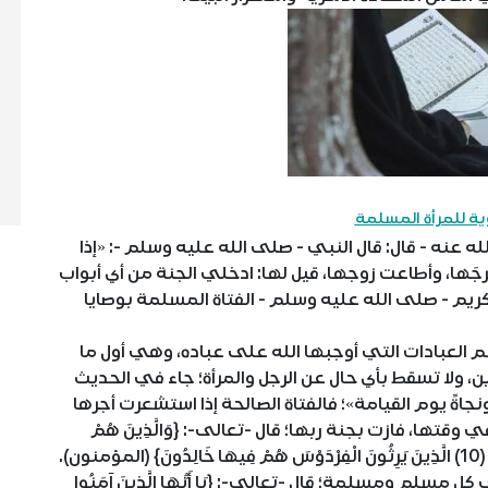
ية للمرأة المسلمة
نه - قال: قال النبي - صلى الله عليه وسلم -: «إذا
َها، وأطاعت زوجها، قيل لها: ادخلي الجنة من أي أبواب
ريم - صلى الله عليه وسلم - الفتاة المسلمة بوصايا
م العبادات التي أوجبها الله على عباده، وهي أول ما
، ولا تسقط بأي حال عن الرجل والمرأة؛ جاء في الحديث
ونجاةً يوم القيامة»؛ فالفتاة الصالحة إذا استشعرت أجرها
تها، فازت بجنة ربها؛ قال -تعالى-: {وَالَّذِينَ هُمْ
لم ومسلمة؛ قال -تعالى-: {يَا أَيُّهَا الَّذِينَ آمَنُوا