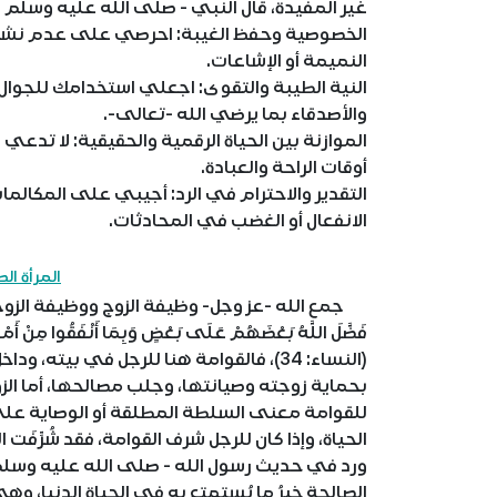
غير المفيدة، قال النبي - صلى الله عليه وسلم -:
الخصوصية وحفظ الغيبة: احرصي على عدم نشر أسرا
النميمة أو الإشاعات.
النية الطيبة والتقوى: اجعلي استخدامك للجوال و
والأصدقاء بما يرضي الله -تعالى-.
الموازنة بين الحياة الرقمية والحقيقية: لا تدع
أوقات الراحة والعبادة.
التقدير والاحترام في الرد: أجيبي على المكالم
الانفعال أو الغضب في المحادثات.
المرأة الص
جمع الله -عز وجل- وظيفة الزوج ووظيفة الزوجة في قوله
فَضَّلَ اللَّهُ بَعْضَهُمْ عَلَى بَعْضٍ وَبِمَا أَنْفَقُوا مِنْ أَمْوَ
(النساء: 34)، فالقوامة هنا للرجل في بيته، 
بحماية زوجته وصيانتها، وجلب مصالحها، أما ال
للقوامة معنى السلطة المطلقة أو الوصاية على 
الحياة، وإذا كان للرجل شرف القوامة، فقد شُرِّف
ورد في حديث رسول الله - صلى الله عليه وسلم -:
الصالحة خيرُ ما يُستمتع به في الحياة الدنيا، و