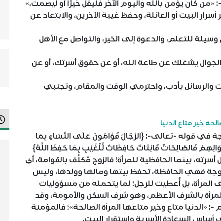
 «من كان يؤمن بالله واليوم الآخر فليقل خيرًا أو ليصمت.»
ر البيت أو العائلة، وحفظ غيبة الآخرين، والابتعاد عن
سيلة للتعلم، والدعوة إلى الخير، والتواصل مع الأهل
ي الجوال يشغلك عن طاعة الله، أو عن حقوق أسرتك، أو عن
ات والرسائل بأدب، واحترمي الوقت والمقام، وتجنبي
الحة خير متاع الدنيا
 -تعالى-: {الرِّجَالُ قَوَّامُونَ عَلَى النِّسَاءِ بِمَا
الِهِمْ فَالصَّالِحَاتُ قَانِتَاتٌ حَافِظَاتٌ لِّلْغَيْبِ بِمَا حَفِظَ اللَّهُ}
وداخل أسرته، بينما الحافظية للمرأة؛ فالزوج مُكلَّف بالقِوامة، أي
زوجة فهي الحافظة، تحفظ بيتها ومالها وولدها، وليس
المرأة، بل أُعطيت للرجل؛ لما يتحمله من مسؤوليات
َت المرأة بالشرف الأعظم، وهو شرف السكن والأمومة، وقد
 «الدنيا متاع وخير متاعها المرأة الصالحة»؛ فالمؤمنة
هي أساس السعادة الأسرية واستقرار البيت.