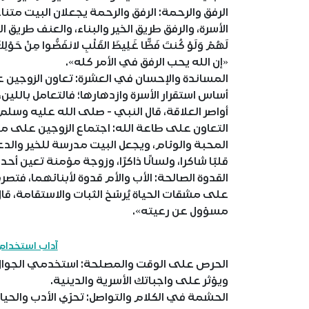
الرفق والرحمة: الرفق والرحمة يجعلان البيت متنا
الأسرة، والرفق طريق الخير والبناء، والعنف طريق الهدم و
«إن الله يحب الرفق في الأمر كله».
المساندة والإحسان في العشرة: تعاون الزوجين ع
أساس استقرار الأسرة وازدهارها؛ فالتعامل باللين
أواصر العلاقة، قال النبي - صلى الله عليه وسلم
التعاون على طاعة الله: اجتماع الزوجين على م
المحبة والوئام، ويجعل البيت مدرسة للخير والدع
قلبًا شاكرا، ولسانًا ذاكرًا، وزوجة مؤمنة تعين أح
القدوة الصالحة: الأب والأم قدوة لأبنائهما، فتصر
على مشقات الحياة يُرسّخ الثبات والاستقامة، قا
مسؤول عن رعيته».
آداب استخدام 
الحرص على الوقت والمصلحة: استخدمي الجوال ف
ويؤثر على واجباتك الأسرية والدينية.
الحشمة في الكلام والتواصل: تحرّي الأدب والحياء