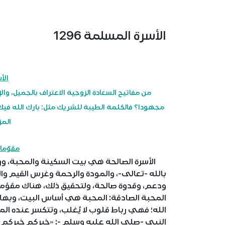
الأسرة المسلمة 1296
الأ
من مفاتيح السعادة الزوجية الاعتراف بالجميل، وا
مجهودا؟ فالكلمة الطيبة للشريك مثل: بارك الله فيك،
المز
مقوّما
الأسرة الصالحة هي بيت السكينة والمحبة، ورك
بالله -تعالى-، والمودة والرحمة وغرس القيم والأ
ودعم، وقدوة صالحة، ولتحقيق ذلك، هناك مقوّمات
المحبة الصادقة: المحبة هي أساس البيت، وبها
الله؛ فهي رباط قلوب لا يُغلب، وتتكسر عنده الم
النبي -صلى الله عليه وسلم -: «خيركم خيركم ل