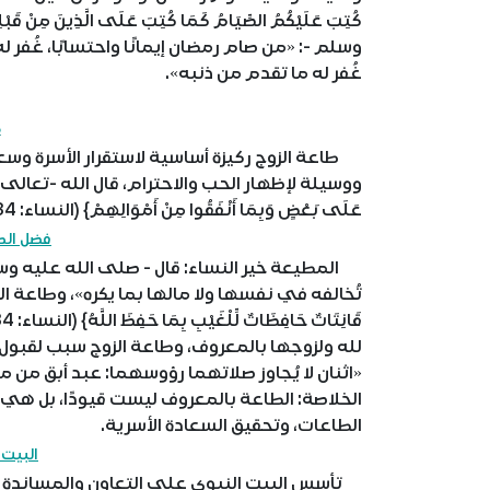
وسلم -: «من صام رمضان إيمانًا واحتسابًا، غُفر له 
غُفر له ما تقدم من ذنبه».
ط
طاعة الزوج ركيزة أساسية لاستقرار الأسرة وسع
ووسيلة لإظهار الحب والاحترام، قال الله -تعالى-: {الرِّجَال
عَلَى بَعْضٍ وَبِمَا أَنْفَقُوا مِنْ أَمْوَالِهِمْ} (النساء: 34).
فضل الط
المطيعة خير النساء: قال - صلى الله عليه وسلم -:
تُخالفه في نفسها ولا مالها بما يكره»، وطاعة الزوج
لله ولزوجها بالمعروف، وطاعة الزوج سبب لقبول ا
«اثنان لا يُجاوز صلاتهما رؤوسهما: عبد أبق من
الخلاصة: الطاعة بالمعروف ليست قيودًا، بل هي 
الطاعات، وتحقيق السعادة الأسرية.
البيت 
تأسس البيت النبوي على التعاون والمساندة وا