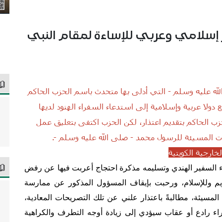
َ} استنكار إسلامي وعربي للإساءة لمقام النبي
الله عليه وسلم - التي أدلى بها متحدث باسم الحزب الحاكم
ولا عربية وإسلامية إلى استدعاء السفراء الهنود لديها
ب الحاكم بتقديم اعتذار، لكن الحزب اكتفى بتعليق عمل
قات المسيئة للرسول محمد - صلى الله عليه وسلم -.
لخارجية الكويتية
ء السفير الهندي وتسليمه مذكرة احتجاج أعربت فيها عن رفض
يم وللإسلام، ورحبت بإيقاف المسؤول المذكور عن ممارسة
سيئة، مطالبةً باعتذار علني عن تلك التصريحات المعادية،
اء رادع أو عقاب سيؤدي إلى زيادة أوجه التطرف والكراهية