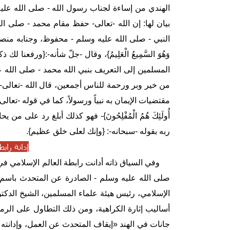
الهندي من إساءة لجناب رسول الله - صلى الله عليه
بيان لها: إن الله -تعالى- حفظ مقام محمد - صلى الله عليه و
النبي - صلى الله عليه وسلم - محفوظ، وجنابه منصور، وا
وَهُوَ السَّمِيعُ الْعَلِيمُ}، وقال -جلّ شأنه-:{ورفعنا
المسلمين إلى التعريف بنبي الله محمد - صلى الله ع
من خير وبر ورحمة للناس أجمعين، قال الله -تعالى-:{وَمَا أَر
مقتضيات الإيمان به نبياً ورسولاً، كما في قوله -تعالى-: {فَالَّذِينَ آ
أُولَئِكَ هُمُ الْمُفْلِحُونَ}- فهو كذلك أبلغ رد على
ربه بقوله -سبحانه-: {وإنك لعلى خلق عظيم}.
إدانة راب
وفي السياق ذاته أدانت رابطة العالم الإسلامي في «
صلى الله عليه وسلم - الصادرة عن المتحدث باسم حزب
الإسلامي، رئيس هيئة علماء المسلمين، الشيخ الدكت
أساليب إثارة الكراهية، ومن ذلك التطاول على الرموز
جانات في الهند «إيقاف المتحدث عن العمل، وإدانته بشدةٍ