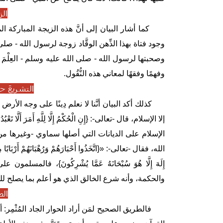
الز
كما أشار البيان إلى أنَّ هذه الزيجة المباركة المك
وجود فتاة بهذا الذِّهن الوقَّاد زوجة لرسول الله - صلى 
وصحبتها لرسول الله - صلى الله عليه وسلم - العِلْمَ 
وفهمًا وفقهًا لمعاني هذه النُّقُول.
التشريعَ ح
كذلك أكد البيان أنَّنا لا نعلم دِينًا على وجه الأرض
إلا الإسلام، قال -تعالى-: {إِنِ ‌الْحُكْمُ ‌إِلَّا لِلَّهِ أَمَرَ أَلَّا تَعْبُدُوا
الإسلام على الديانات التي أصلها سماوي -وغيرها من
الله، فقال -تعالى-: «{اتَّخَذُوا ‌أَحْبَارَهُمْ ‌وَرُهْبَانَهُمْ أَرْبَابًا مِنْ 
إِلَهَ إِلَّا هُوَ سُبْحَانَهُ عَمَّا يُشْرِكُونَ}، ف
والحكمة، وأنه شرع الخالق الذي هو أعلم بما يصلح للخلق، {‌أَلَا ‌يَ
الط
فالطريق الصحيح لمَن أراد الحوار الجاد المُثْمِر: 