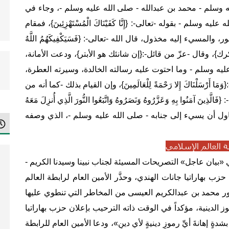
 وسلم - محمد بن عبدالله - صلى الله عليه وسلم -، وجاء في
سلم - بقوله -تعالى-: {إِنَّا كَفَيْنَاكَ الْمُسْتَهْزِئِينَ}، فمقام
لمسيء إليه مخذول، قال الله -تعالى-: {فَسَيَكْفِيكَهُمُ اللَّهُ
 لك ذكرك}، وقال -عزّ من قائل-:{إن شانئك هو الأبتر}، ودعت الأمانة،
ليه وسلم - وما احتوت عليه رسالته الخالدة، وسيرته العطرة،
ْسَلْنَاكَ إِلا رَحْمَةً لِلْعَالَمِينَ}، وإن القيام بذلك -كما أنه من
مَنُوا بِهِ وَعَزَّرُوهُ وَنَصَرُوهُ وَاتَّبَعُوا النُّورَ الَّذِي أُنزِلَ مَعَهُ
 من يحاول أن يسيء إلى جنابه - صلى الله عليه وسلم -، الذي وصفه
طة العالم الإسلامي
بيان عاجل» التصريحات المسيئة لجناب نبينا وسيدنا الكريم -
 بهاراتيا جانات الهندي، وحذَّر الأمين العام لرابطة العالم
ور محمد بن عبدالكريم العيسى من المخاطر التي تنطوي عليها
 الدينية، مؤكداً في الوقت ذاته الترحيب بإعلان حزب بهاراتيا
 إهانةَ أيِّ رموزٍ دينيةٍ لأي دينٍ»، ودعا الأمين العام للرابطة