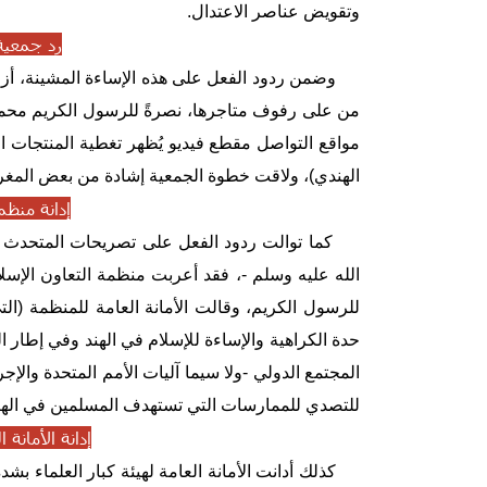
وتقويض عناصر الاعتدال.
رد جمعية 
وضمن ردود الفعل على هذه الإساءة المشينة، أزالت 
من على رفوف متاجرها، نصرةً للرسول الكريم محمد
مواقع التواصل مقطع فيديو يُظهر تغطية المنتجات اله
الهندي)، ولاقت خطوة الجمعية إشادة من بعض المغردي
إدانة منظم
كما توالت ردود الفعل على تصريحات المتحدث باس
الله عليه وسلم -، فقد أعربت منظمة التعاون الإسلا
حدة الكراهية والإساءة للإسلام في الهند وفي إطار
المجتمع الدولي -ولا سيما آليات الأمم المتحدة والإج
للتصدي للممارسات التي تستهدف المسلمين في الهن
إدانة الأمانة 
كذلك أدانت الأمانة العامة لهيئة كبار العلماء بشد