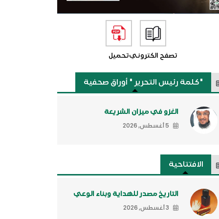
تصفح الكتروني
تحميل
"كلمة رئيس التحرير " أوراق صحفية
الغزو في ميزان الشريعة
5 أغسطس, 2026
الافتتاحية
التاريخ مصدر للهداية وبناء الوعي
3 أغسطس, 2026