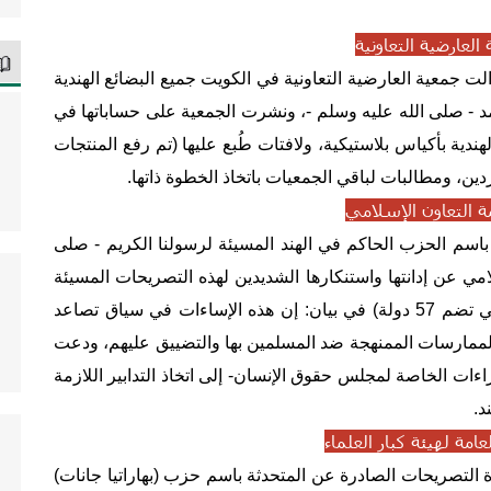
العارضية التعاونية
جمعية العارضية التعاونية في الكويت جميع البضائع الهندية
 - صلى الله عليه وسلم -، ونشرت الجمعية على حساباتها في
ندية بأكياس بلاستيكية، ولافتات طُبع عليها (تم رفع المنتجات
ن، ومطالبات لباقي الجمعيات باتخاذ الخطوة ذاتها.
ة التعاون الإسلامي
م الحزب الحاكم في الهند المسيئة لرسولنا الكريم - صلى
مي عن إدانتها واستنكارها الشديدين لهذه التصريحات المسيئة
للرسول الكريم، وقالت الأمانة العامة للمنظمة (التي تضم 57 دولة) في بيان: إن هذه الإساءات في سياق تصاعد
 الممارسات الممنهجة ضد المسلمين بها والتضييق عليهم، ودعت
راءات الخاصة لمجلس حقوق الإنسان- إلى اتخاذ التدابير اللازمة
د.
العامة لهيئة كبار العلماء
ة التصريحات الصادرة عن المتحدثة باسم حزب (بهاراتيا جانات)