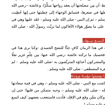
قط- أن مِن مصلحتها أن يعقد زواجها مبكِّرًا، وعائشة --رضي الله
ها في صغرها، فتسابق الوجهاء إلى خِطبتها حتى إنها خُطِبت
سلم -، ثم إن النبي - صلى الله عليه وسلم - عَقَد عليها وهي في
لى ما يصوِّر هؤلاء الأفاكون لما تريَّث رسولُ الله - صلى الله
 التسع سنوات
 في هذا الزمان كافٍ جدًّا للنضج الجسدي -وكنا نرى هذا في
حسبك ما تركته عائشة -رضي الله عنها- مِن عِلْمٍ غزير نقلًا
ذا والمشركون أعداؤه المتربِّصون به -صلى الله عليه وسلم - لم
مصاهرة المصطفى - صلى الله عليه وسلم .
 بوصفها مؤمنة وزوجة
عاشت مع النبي - صلى الله عليه وسلم -، وهي في قمة سعادتها
لله - صلى الله عليه وسلم -، وحبه متمكن من قلبها؛ حتى إن
 وكان ممَّن وقع في الإفك، فأذنت فاستعجب بعضهم: كيف اتسع
ه عليه وسلم !