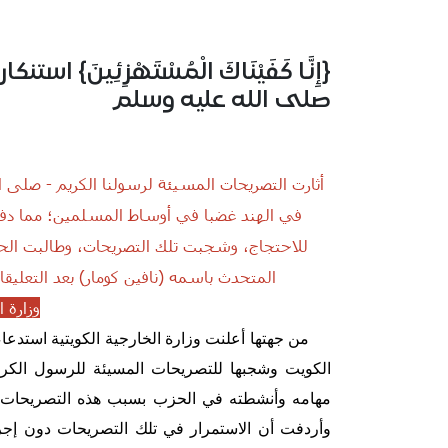
{إِنَّا كَفَيْنَاكَ الْمُسْتَهْزِئِين
صلى الله عليه وسلم
أثارت التصريحات المسيئة لرسولنا الكريم - صلى 
في الهند غضبا في أوساط المسلمين؛ مما دفع د
للاحتجاج، وشجبت تلك التصريحات، وطالبت الحز
المتحدث باسمه (نافين كومار) بعد التعلي
وزارة ا
من جهتها أعلنت وزارة الخارجية الكويتية استدعا
الكويت وشجبها للتصريحات المسيئة للرسول الكر
مهامه وأنشطته في الحزب بسبب هذه التصريحات الم
وأردفت أن الاستمرار في تلك التصريحات دون إجر