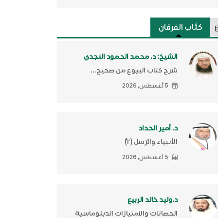
كتَّاب الفرقان
الشيخ: د. محمد الحمود النجدي
شرح كتاب البيوع من صحيح...
5 أغسطس, 2026
د. أمير الحداد
الأنبياء والرّسل (٢)ّ
5 أغسطس, 2026
د.وليد خالد الربيع
الحصانات والامتيازات الدبلوماسية