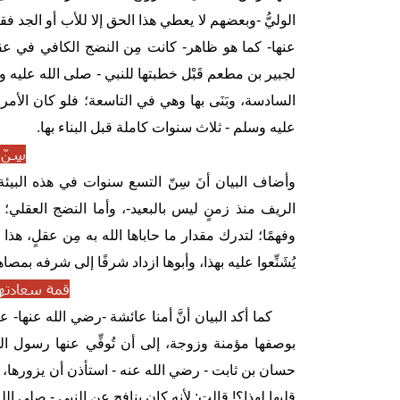
الوليُّ -وبعضهم لا يعطي هذا الحق إلا للأب أو الجد ف
عنها- كما هو ظاهر- كانت مِن النضج الكافي في عقل
لجبير بن مطعم قَبْل خطبتها للنبي - صلى الله عليه و
السادسة، وبَنَى بها وهي في التاسعة؛ فلو كان الأمر ع
عليه وسلم - ثلاث سنوات كاملة قبل البناء بها.
سِنّ
وأضاف البيان أنَ سِنّ التسع سنوات في هذه البيئة
الريف منذ زمنٍ ليس بالبعيد-، وأما النضج العقلي؛ ف
وفهمًا؛ لتدرك مقدار ما حاباها الله به مِن عقلٍ، ه
يُشَنِّعوا عليه بهذا، وأبوها ازداد شرفًا إلى شرفه ب
قمة سعادتها
كما أكد البيان أنَّ أمنا عائشة -رضي الله عنها- 
بوصفها مؤمنة وزوجة، إلى أن تُوفِّي عنها رسول ا
حسان بن ثابت - رضي الله عنه - استأذن أن يزورها،
قلبها لهذا؟! قالت: لأنه كان ينافح عن النبي - صلى الل