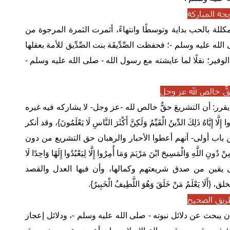
يجة المباركة
للة بالحب بداية وتوسطًا وانتهاءً، أثمرت الثمرة المرجوة من
الله عليه وسلم -؛ فحفظت الصِّدِّيقَة بنت الصِّدِّيق للأمة بعقلها
الوفير؛ نقلًا لما عايشته مع رسول الله - صلى الله عليه وسلم -
قٌّ خالص لله عز وجل
 يقرر: أن التشريعَ حقٌّ خالص لله -عز وجل- لا يشاركه فيه غيره
 إِلَّا إِيَّاهُ ذَلِكَ الدِّينُ الْقَيِّمُ وَلَكِنَّ أَكْثَرَ النَّاسِ لَا يَعْلَمُونَ}، وقد أنكر
 باب أولى- أنهم أعطوا الأحبار والرهبان حق التشريع من دون
دُونِ اللَّهِ وَالْمَسِيحَ ابْنَ مَرْيَمَ وَمَا أُمِرُوا إِلَّا لِيَعْبُدُوا إِلَهًا وَاحِدًا لَا
المسلمون على يقين من صدق شريعتهم وكمالها، وأن فيها العدل والقصد
عْلَمُ ‌مَنْ ‌خَلَقَ ‌وَهُوَ ‌اللَّطِيفُ ‌الْخَبِيرُ}.
ريق الصحيح
أن يبحث عن دلائل نبوته - صلى الله عليه وسلم -، ودلائل إعجاز