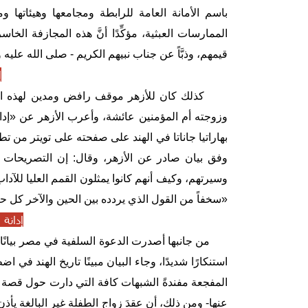
باسم الأمانة العامة للرابطة ومجامعها وهيئاتها
الممارسات العبثية، مؤكِّدًا أنَّ هذه المجازفة الخاسرة
قيمهم، وذبَّاً عن جناب نبيهم الكريم - صلى الله عليه 
إ
كذلك كان للأزهر موقف رافض ومدين لهذه التصر
وزوجته أم المؤمنين عائشة، وأعرب الأزهر عن «إد
بهاراتيا جاناتا في الهند على صفحته على تويتر من
وفق بيان صادر عن الأزهر، وقال: إن التصريحات كشف
وسيرتهم، وكيف أنهم كانوا يمثلون القمم العليا للآدا
«سخفاً من القول الذي يردده بين الحين والآخر كل ح
إدانة
من جانبها أصدرت الدعوة السلفية في مصر بيانًا اس
استنكارًا شديدًا، وجاء البيان مبينًا تاريخ الهند ف
المفجعة مفندةً الشبهات كافة التي دارت حول قصة ز
عنها- ومن ذلك، أن عقدَ زواج الطفلة غير البالغة يأذن 