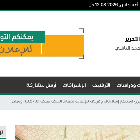
لتحرير
حمد الناشي
ث ودراسات
الأرشيف
الإشتراكات
أرسل مشاركة
ُسْتَهْزِئِينَ} استنكار إسلامي وعربي للإساءة لمقام النبي صلى الله عليه وسلم