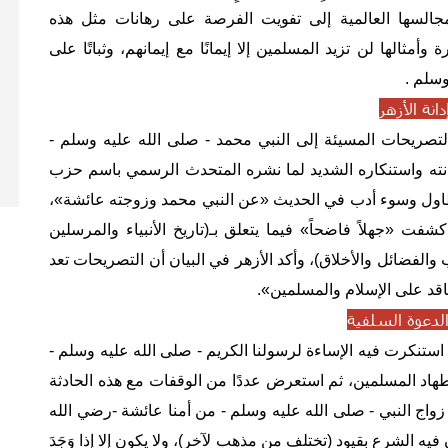
 ومجالسها العالمية إلى تفويت الفرصة على رهانات مثل هذه
 وأمثالها لن تزيد المسلمين إلا إيمانًا مع إيمانهم، وثباتًا على
وسلم .
دانة الأزهر
يحات المسيئة إلى النبي محمد - صلى الله عليه وسلم -
انته واستنكاره الشديد لما نشره المتحدث الرسمي باسم حزب
 تطاول وسوء أدب في الحديث «عن النبي محمد وزوجته عائشة»،
ت «جهلاً فاضحاً» فيما يتعلق بـ(تاريخ الأنبياء والمرسلين
ب والفضائل والأخلاق)، وأكد الأزهر في البيان أن التصريحات تعد
اقد على الإسلام والمسلمين».
 الدعوة السلفية
تنكرت فيه الإساءة لرسولنا الكريم - صلى الله عليه وسلم -
ي اضطهاد المسلمين، ثم استعرض عددًا من الوقفات مع هذه الحادثة
واج النبي - صلى الله عليه وسلم - من أمنا عائشة -رضي الله
فيه الشرع بقيود (تختلف من مذهبٍ لآخر)، ولا يكون إلا إذا وَجَدَ