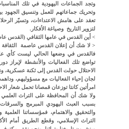
وتجد الجماعات اليهودية في تلك المناسبات
وتحريك جماعاتهم للعمل وتنسيق الجهود بين
تعقد على هامش الاعتداءات، وتسيّر الرحلا
لتزوير التاريخ وصياغة الأفكار.
> أين القدس في عامها الثقافي (القدس عاصمة الث
فالقدس في وضعها الحالي ليست كأي عاص
تواضع تلك الفعاليات والأنشطة لإبراز دو
الاحتلال حولت القدس إلى ثكنة عسكرية، و
لجان إحياء الفعاليات مع مسؤوليهم، وداهم
امرأتين كانتا توزعان قمصانا تحمل شعار الاحت
ولا شك أن المحافظة على التراث العلمي 
بسبب العبث اليهودي المبرمج والسرقات ا
والتحقيق والاهتمام، فمؤسساتنا العلمية 
التراث الإسلامي، وقطع الطريق أمام الأك
وينشرون تاريخنا وتراثنا، ونحن نقف مكتوفي 