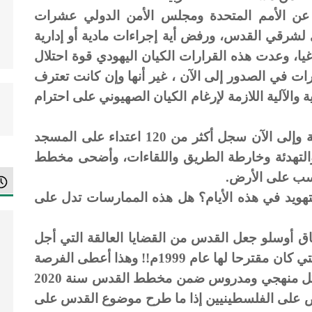
19 إلى عام 1993 صدرت عن الأمم المتحدة ومجلس الأمن الدولي عشرات
 لشرقي القدس، ورفض أية إجراءات مادية أو إدارية
اغيا، وعدت هذه القرارات الكيان اليهودي قوة احتلال
 في الصدور إلى الآن ، غير أنها وإن كانت تعترف
ة والآلية اللازمة لإرغام الكيان الصهيوني على احترام
ومنذ 1994 عند تأسيس السلطة الفلسطينية وإلى الآن سجل أكثر من 120 اعتداء على المسجد
التهدئة وخارطة الطريق واللقاءات، وأضحى مخطط
اسب على الأرض.
لتهويد في هذه الأيام؟ هل هذه الممارسات تدل على
اق أوسلو جعل القدس من القضايا العالقة التي أجل
بحثها إلى المرحلة الأخيرة من المفاوضات التي كان مقترحا لها عام 1999م!! وهذا أعطى الفرصة
الذهبية لتنفيذ مخطط التهويد الذي أعد بشكل منهجي ومدروس ضمن مخطط القدس سنة 2020
ُفرض على الفلسطينيين إذا ما طرح موضوع القدس على