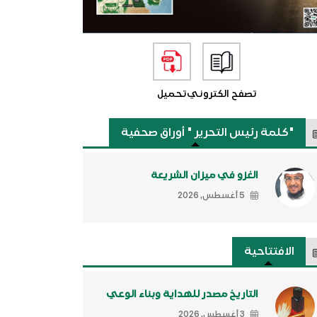
تصفح الكتروني
تحميل
"كلمة رئيس التحرير " أوراق صحفية
الغزو في ميزان الشريعة
5 أغسطس, 2026
الافتتاحية
التاريخ مصدر للهداية وبناء الوعي
3 أغسطس, 2026