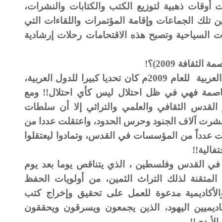
 أوقات ذهبية لتوزيع الكتب والكتابات والنشرات،
 تلك الجماعات وإقامة المؤتمرات واللقاءات التي
ت السياحية وتصبح هذه الاقتحامات رحلات إرشادية
قافة 2009)؟!
< لا شك أن إعلان القدس عاصمة الثقافة العربية للعام 2009م كان تحديا كبيرا للدول العربية،
مة فهي في ظل احتلال ليس كأي احتلال!! ومع
ر القدس الثقافي والعلمي والتراثي إلا أن سلطات
نشرت آلاف الجنود وحرس الحدود، واعتقلت عددا من
ت عدداً من المؤسسات في القدس، وتمادوا ليعتقلوا
فالية!!
في القدس وفلسطين ، الذي يتناقص يوما بعد يوم
لمتقنة لذلك التراث الثمين، من أولويات الحفظ
والأكاديمية مدعوة للعمل على تحقيق وإخراج كتب
اديميين اليهود، الذين يجمعون ويسرقون ويحققون
الأيدي!!