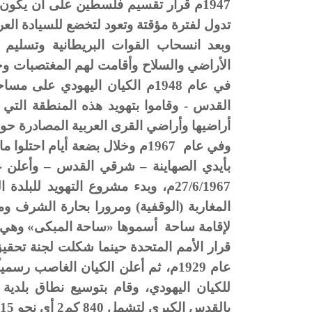
تدول لفترة مؤقتة وتعود لتخضع للسيادة العرب
وبعد انسحاب القوات البريطانية وتسليم 
الأراضي والسلاح وأقامت لهم المغتصبات وج
القدس - وقاموا بتهويد هذه المنطقة التي ت
أراضيها وأراضي القرى العربية المصادرة حوله
بأيدي الصهاينة – شرقي القدس – وأعلن 
27/6/1967م، وبدء مشروع التهويد للب
المغاربة (الوقفية) ومرورا بحارة الشرف و
لإقامة ساحة أسموها «ساحة المبكى» وهي سا
قرار الأمم المتحدة حينما شكلت لجنة تحقي
للكيان اليهودي، وقام بتوسيع نطاق بلدية
بالقدس الكبرى لتشمل 840 كم2 أي نحو 15% من مساحة الضفة الغربية.