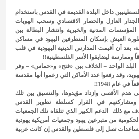
سطينيين داخل البلدة القديمة في القدس باستخدام
لجدار العازل والحصار الاقتصادي وسحب الهويات
لمؤسسات المدنية والخيرية وانتشار البطالة بين
طورة العيش بإسكان المتطرفين اليهود في مساكن
ة، بعد أن أقيمت المدارس الدينية اليهودية في قلب
قاً وممارسة ليضايقوا الأسر الفلسطينية!!
 البلد الواحد – الخلاف بين «فتح» و«حماس» – وفر
يد، وقد رفعوا عدد الأماكن التي زعموا أنها مقدسة
 هدم الأقصى وازداد مؤيدوها، والتنسيق بين تلك
 ومشاركتهم في القرار كسلطة تطوير القدس
 مع ذلك الدعم الكبير الذي تتلقاه تلك الجمعيات
كومية من متبرعين يهود وجمعيات أمريكية يهودية
 مساعدات تصل إلى فلسطين والقدس إن كانت عربية