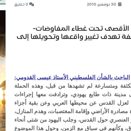
30 نوفمبر، 2010
0 تعليق
 المسجد الأقصى تحت غطاء المفاوضات-
ة تهدف تغيير واقعها وتحويلها إلى
الباحث بالشأن الفلسطيني الأستاذ عيسى القدومي:
كثفة ومتسارعة لم تشهدها من قبل، وهذه الحملة
لى مدينة ذات طابع يهودي، وترادفت معها إجراءات
لعزل القدس عن محيطها العربي وعن بقية أجزاء
رة مصادرة الأراضي وإقامة المغتصبات، وهدم المنازل،
دار العنصري حول القدس، وجلب اليهود من شتى أنحاء
فاق، وكأنهم في سباق مع الزمن، وحول هذا الموضوع