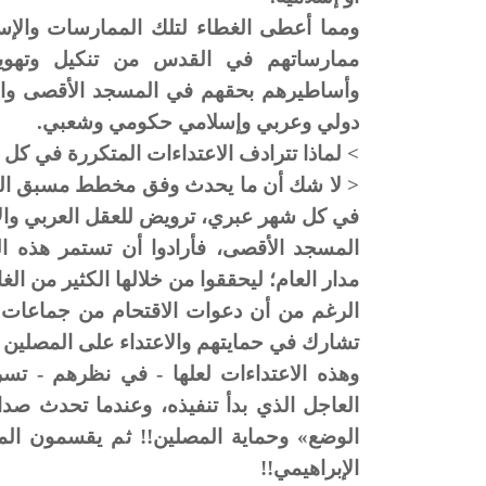
ومما أعطى الغطاء لتلك الممارسات والإس
ممارساتهم في القدس من تنكيل وتهويد
وأساطيرهم بحقهم في المسجد الأقصى والق
دولي وعربي وإسلامي حكومي وشعبي.
> لماذا تترادف الاعتداءات المتكررة في كل 
< لا شك أن ما يحدث وفق مخطط مسبق التحض
في كل شهر عبري، ترويض للعقل العربي والإ
المسجد الأقصى، فأرادوا أن تستمر هذه ال
مدار العام؛ ليحققوا من خلالها الكثير من الغ
الرغم من أن دعوات الاقتحام من جماعات ي
تشارك في حمايتهم والاعتداء على المصلين 
وهذه الاعتداءات لعلها - في نظرهم - ت
العاجل الذي بدأ تنفيذه، وعندما تحدث صد
الوضع» وحماية المصلين!! ثم يقسمون ا
الإبراهيمي!!