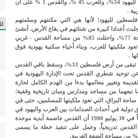
1947م قرار تقسيم فلسطين على أن يكون لليهود 54%، وللعرب 45 %، والقدس 1 % على أن
ية .
فلسطين لليهود؛ لأنها هي التي مكنتهم وسلمتهم
لبت أعدادا كبيرة من شتاتهم في بقاع الأرض، أنشئ
في عام 1948م الكيان اليهودي على مساحة 77%، واحتلت 85% من مساحة القدس - غربي
عود ملكيتها للعرب، وبناء أحياء سكنية يهودية فوق
ا .
وفي عام 1967م وخلال بضعة أيام احتلوا ما تبقى من أرض فلسطين 33%، وسقط باقي القدس
عن توحيد شطري القدس تحت الإدارة اليهودية في
لدة القديمة وتغيير معالمها بدءا من الهدم الكامل لحارة
ما تبعهما من مساجد ومدارس ومبان تاريخية وقفية؛
حة البراق، التي تعود ملكيتها للمسلمين، حتى في
ق دولية في أحداث الصدامات بين العرب واليهود في
عام 1929م، ثم أعلن الكيان الغاصب رسمياً في 30 يوليو 1980 أن القدس عاصمة أبدية موحدة
 القدس تدريجياًُ، وعمل على تنفيذ خطة ما يسمى