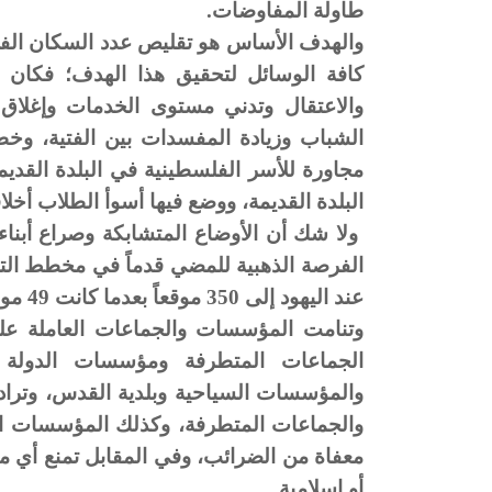
طاولة المفاوضات.
والهدف الأساس هو تقليص عدد السكان الفل
كافة الوسائل لتحقيق هذا الهدف؛ فكان ا
والاعتقال وتدني مستوى الخدمات وإغلاق ا
الشباب وزيادة المفسدات بين الفتية، وخ
مجاورة للأسر الفلسطينية في البلدة القديم
البلدة القديمة، ووضع فيها أسوأ الطلاب أخلا
ولا شك أن الأوضاع المتشابكة وصراع أبناء
الفرصة الذهبية للمضي قدماً في مخطط التهو
عند اليهود إلى 350 موقعاً بعدما كانت 49 موقعاً في عام 1948!!
وتنامت المؤسسات والجماعات العاملة على
الجماعات المتطرفة ومؤسسات الدولة
والمؤسسات السياحية وبلدية القدس، وترادف
والجماعات المتطرفة، وكذلك المؤسسات الح
معفاة من الضرائب، وفي المقابل تمنع أي
أو إسلامية.