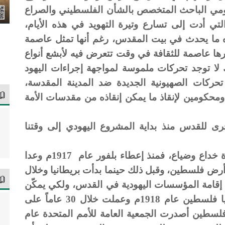
ومي الباحث المتخصص بالشأن الفلسطيني والصراع
التي أدت إلى تسارع وتيرة التهويد في هذه الأيام،
 ما يحدث في بيت المقدس، رغم أنها تمثل عاصمة
تيارها عاصمة للثقافة في وقت تتعرض فيه لأبشع أنواع
لك لا توجد تحركات ملموسة لمواجهة إجراءات اليهود
تحركات الصهيونية الجديدة ضد المدينة المقدسة،
 ومحكومين لإنقاذ ما يمكن إنقاذه من مقدسات الأمة
رى للقدس منذ بداية المشروع اليهودي إلى وقتنا
< لا شك أن القدس عانت وما زالت مسيرة خداع وضياع، فمنذ إعطاء بلفور عام 1917م وعدا
رض فلسطين، وقبل ذلك حينما بدأت بريطانيا وخلال
 إقامة المؤسسات اليهودية في القدس، ولكي يمكّن
اليهود على الأرض المباركة، احتلت بريطانيا فلسطين عام 1918م وعملت خلال 30 عاماً على
فلسطين أصدرت الجمعية العامة للأمم المتحدة عام