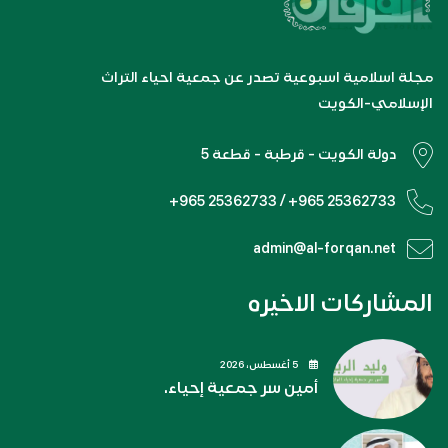
مجلة اسلامية اسبوعية تصدر عن جمعية احياء التراث
الإسلامي-الكويت
دولة الكويت - قرطبة - قطعة 5
+965 25362733 / +965 25362733
admin@al-forqan.net
المشاركات الاخيره
5 أغسطس، 2026
أمين سر جمعية إحياء.