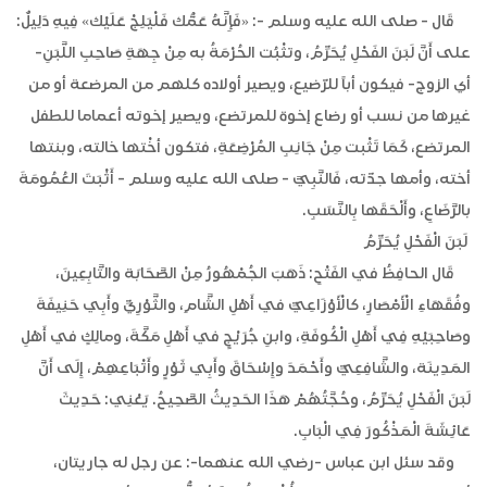
قَال - صلى الله عليه وسلم -: «فَإِنَّهُ عَمُّك فَلْيَلِجْ عَلَيْك»‏ ‏فِيهِ دَلِيلٌ:
على أَنَّ لَبَنَ الفَحْلِ يُحَرِّمُ، وتثْبُت الحُرْمَةُ به مِنْ جِهَةِ صَاحِبِ اللَّبَنِ-
أي الزوج- فيكون أباً للرّضيع، ويصير أولاده كلهم من المرضعة أو من
غيرها من نسب أو رضاع إخوة للمرتضع، ويصير إخوته أعماما للطفل
المرتضع، كَمَا تَثْبت مِنْ جَانِبِ المُرْضِعَةِ، فتكون أخْتها خالته، وبنتها
أخته، وأمها جدّته، فَالنَّبِيَّ - صلى الله عليه وسلم - أَثْبَتَ العُمُومَةَ
بالرَّضَاعِ، وأَلْحَقَها بِالنَّسَبِ.
‏‏ لَبَنَ الْفَحْلِ يُحَرِّمُ
قَال الحافِظُ في الفَتْحِ: ذَهَبَ الجُمْهُورُ مِنْ الصَّحَابَة والتَّابِعِينَ،
وفُقَهَاءِ الْأَمْصَارِ، كالْأَوْزَاعِيِّ في أَهْلِ الشَّامِ، والثَّوْرِيِّ وأَبِي حَنِيفَةَ
وصَاحِبَيْهِ فِي أَهْلِ الْكُوفَةِ، وابنِ جُرَيْجٍ في أَهْلِ مَكَّةَ، ومالِكٍ في أَهْلِ
المَدِينَة، والشَّافِعِيِّ وأَحْمَدَ وإِسْحَاقَ وأَبِي ثَوْرٍ وأَتْبَاعِهِمْ، إِلَى أَنَّ
لَبَنَ الْفَحْلِ يُحَرِّمُ، وحُجَّتُهُمْ هَذَا الحَدِيثُ الصَّحِيحُ. يَعْنِي: حَدِيثَ
عَائِشَةَ الْمَذْكُورَ فِي الْبَابِ.
وقد سئل ابن عباس -رضي الله عنهما-: عن رجل له جاريتان،