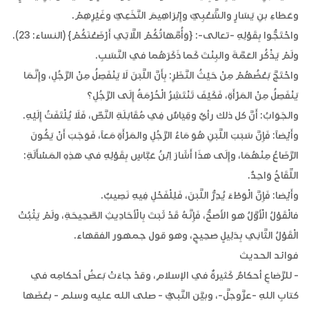
وعَطَاءِ بنِ يَسَارٍ والشَّعْبِيِّ وإِبْرَاهِيمَ النَّخَعِيِّ وغَيْرِهِمْ.
واحْتَجُّوا بِقَوْلِهِ -تعالى-: {وَأُمَّهَاتُكُمْ اللَّاتِي أَرْضَعْنَكُمْ} (النساء: 23).
ولَمْ يَذْكُر العَمَّةَ والبِنْتَ كَما ذَكَرَهُما في النَّسَبِ.
واحْتَجَّ بَعْضُهُمْ مِنْ حَيْثُ النَّظَرِ: بِأَنَّ اللَّبَنَ لَا يَنْفَصِلُ مِنْ الرَّجُلِ، وإِنَّمَا
يَنْفَصِلُ مِنْ المَرْأَةِ، فَكَيْفَ تَنْتَشِرُ الْحُرْمَةُ إِلَى الرَّجُلِ؟
والجَوَابُ: أَنَّ كل ذلك رأيٌ وقِيَاسٌ فِي مُقَابَلَةِ النَّصِّ، فَلَا يُلْتَفَتُ إِلَيْهِ.
وأَيْضاً: فَإِنَّ سَبَبَ اللَّبَنِ هُوَ مَاءُ الرَّجُلِ والمَرْأَةِ مَعاً، فَوَجَبَ أَنْ يَكُونَ
الرَّضَاعُ مِنْهُمَا، وإِلَى هذَا أَشَارَ اِبْنُ عَبَّاسٍ بِقَوْلِهِ في هَذِهِ المَسْأَلَةِ:
اللِّقَاحُ وَاحِدٌ.
وأَيْضا: فَإِنَّ الْوَطْءَ يُدِرُّ اللَّبَنَ، فَلِلْفَحْلِ فِيهِ نَصِيبٌ.
فالْقَوْلُ الْأَوَّلُ هو الأَصَحُّ، ‏فَإِنَّهُ قَدْ ثَبَتَ بِالْأَحَادِيثِ الصَّحِيحَةِ، ولَمْ يَثْبُتْ
الْقَوْلُ الثَّانِي بِدَلِيلٍ صَحِيحٍ، وهو قول جمهور الفقهاء.
فوائد الحديث
- للرَّضاعِ أحكامٌ كَثيرةٌ في الإسلامِ، وقدْ جاءَتْ بَعضُ أحكامِه في
كتابِ اللهِ -عزَّوجلَّ-، وبيَّن النَّبيُّ - صلى الله عليه وسلم - بعْضَها