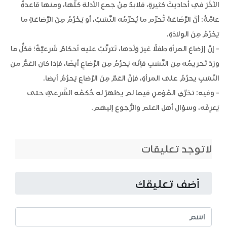
الآخَرَ في أحاديثَ كثيرةٍ، فلابدّ مِنْ جمع الأدلة كلّها، ومنها قاعدةٌ
عامَّةٌ: أنَّ الرَّضَاعَةَ تُحرِّم ما يُحرِّمُه النَّسَبُ، أو يَحْرُمُ مِنَ الرَّضاعَةِ ما
يَحْرُمُ مِنَ الوِلادَةِ.
- إنَّ إرْضاعَ المرأةِ طِفلًا غيرَ وَلَدِها، تَترتَّبُ عليه أحكامٌ شَرعيَّةٌ؛ فكلُّ ما
ورَدَ تَحريمُه مِن النَّسَبِ فإنَّه يَحرُمُ مِن الرَّضاعِ أيضًا، فإذا كان العَمُّ من
النَّسَبِ يحرُمُ على المرأةِ، فإنَّ العَمَّ مِنَ الرَّضاعِ يَحرُمُ أيضا.
- وفيه: تحَرِّي المُؤمنِ فيما لم يظهَرْ له حُكمُه الشَّرعيُّ حتى
يَعرِفَه، وسؤال أهل العلم والرُّجوع إليهم.
لاتوجد تعليقات
أضف تعليقك