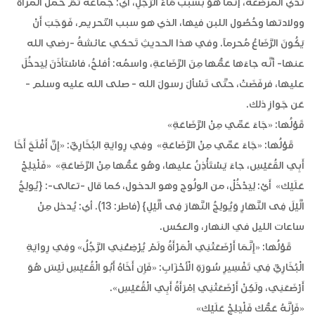
ثدي المُرضعة، إنّما هُوَ بسبب مَاءُ الرَّجُلِ، أي: جماعه ثمّ حَمل المرأة
وولادتها وحُصُول اللبن فيها، الذي هو سبب التّحريم، فَوَجَبَ أَنْ
يَكُونَ الرَّضَاعُ مُحرماً. وفي هذا الحديثِ تَحكي عائشةُ -رضي الله
عنها- أنَّه جاءَها عَمُّها مِنَ الرَّضَاعةِ، واسمُه: أفلحُ، فاسْتأذَنَ لِيَدخُلَ
عليها، فرفَضَتْ، حتَّى تَسْألَ رسولَ الله - صلى الله عليه وسلم -
عَن جَوازِ ذلك.
قَوْلُها: «جَاءَ عَمِّي مِنْ الرَّضَاعَةِ»
‏ قَوْلُها: «جَاءَ عَمِّي مِنْ الرَّضَاعَةِ» ‏ ‏وفِي رِوايَةِ البُخَارِيِّ: «إِنَّ أَفْلَحَ أَخَا
أَبِي القُعَيْسِ، جاءَ يَسْتَأْذِنُ عليها، وهُو عَمُّها مِنْ الرَّضَاعَةِ» ‏ ‏«فَلْيَلِجْ
عَلَيْك» ‏ ‏أَيْ: لِيَدْخُلْ، من الولُوج وهو الدخول، كما قال -تعالى-: {يُولِجُ
الَّيْلَ فِى النَّهَارِ وَيُولِجُ النَّهَارَ فِى الَّيْلِ} (فاطر: 13). أي: يُدخل مِنْ
ساعات الليل في النهار، والعكس.
‏قَوْلُها: «إِنَّمَا أَرْضَعَتْنِي الْمَرْأَةُ ولَمْ يُرْضِعْنِي الرَّجُلُ» ‏‏وفِي رِوايَةِ
الْبُخَارِيِّ فِي تَفْسِيرِ سُورَةِ الْأَحْزَابِ: «فَإِن أَخَاهُ أَبُو الْقُعَيْسِ لَيْسَ هُوَ
أَرْضَعَنِي، ولَكِنْ أَرْضَعَتْنِي اِمْرَأَةُ أَبِي الْقُعَيْسِ».‏ ‏
«فَإِنَّهُ عَمُّك فَلْيَلِجْ عَلَيْك»‏