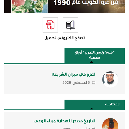
تصفح الكتروني
تحميل
"كلمة رئيس التحرير " أوراق
صحفية
الغزو في ميزان الشريعة
5 أغسطس, 2026
الافتتاحية
التاريخ مصدر للهداية وبناء الوعي