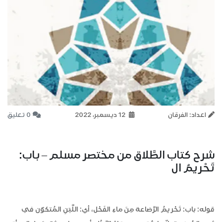
اعداد: الفرقان
12 ديسمبر، 2022
0 تعليق
شرح كتاب الطَّلاق من مختصر مسلم – باب:
تَحْريمُ ال
قوله: باب: تَحْريمُ الرَّضاعة مِنَ ماءِ الفَحْل، أي: اللَّبَنِ المُتكوّن في