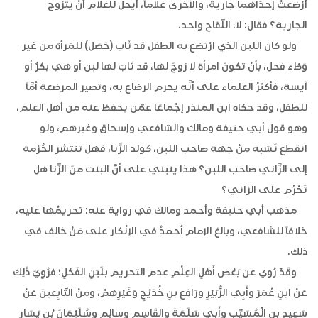
أرْضعتْ إحدَاهما جارية، والأُخْرى غُلاماً، أيحلُّ للغلام أنْ يتزوج
الجارية؟ فقال: لا، اللّقاح واحد.
ولو كان اللبن الذي ارْتضع به الطفل قد ثَاب (حَصَل) للمَرأة من غير
وَطْء فحل، بأنْ تكونَ امرأة لا زوجَ لها، قد ثابَ لها لبن أو هي بكرٌ أو
آيسة، فأكثرُ العلماء على أنَّه يحرم الرضاع به، وتصير المرضعة أمَّاً
للطفل، وقد حكاه ابن المنذر إجْماعًا عمّن يحفظ عنه من أهل العلم،
وهو قول أبي حنيفة ومالك والشافعي وإسحاق وغيرهم، ولو
انقطع نَسَبه مِنْ جهةِ صاحب اللبن، كولد الزِّنا، فهل تنتشر الحُرْمة
إلى الزَّاني صاحب اللبن؟ هذا ينبني على أنَّ البنت منَ الزِّنا هل
تَحْرُم على الزاني؟
مذهب أبي حنيفة وأحمد ومالك في رواية عنه: تحريمُها عليه،
خلافاً للشافعي، وبالغ الإمام أحمدُ في الإنْكار على مَنْ خالف في
ذلك.
وقَدْ رُوي عن بَعْض أَهْلِ العِلْمِ عدم التحريم بلَبَنِ الفَحْلِ؛‏ فرُوِيَ ذَلِك
عَنْ اِبنِ عُمَرَ وأَبِي الزُّبَيْرِ ورَافِعِ بنِ خُدَيْجٍ وَغَيْرِهِمْ، ومِنْ التَّابِعِينَ عَنْ
سَعِيدِ بنِ الْمُسَيِّبِ وأَبِي سَلَمَةَ والقَاسِمِ وسالِمٍ وسُلَيْمَانَ بْنِ يَسَارٍ