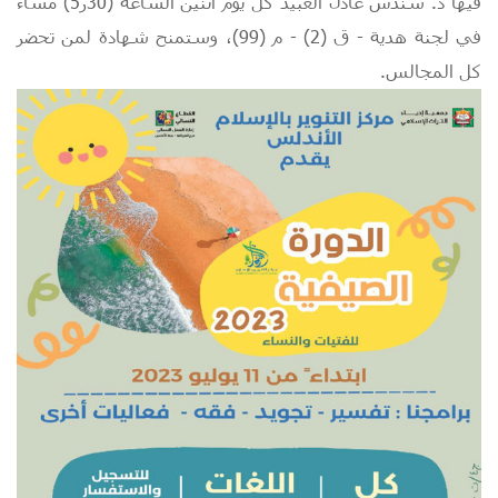
فيها د. سندس عادل العبيد كل يوم اثنين الساعة (30ر5) مساء
في لجنة هدية - ق (2) - م (99)، وستمنح شهادة لمن تحضر
كل المجالس.