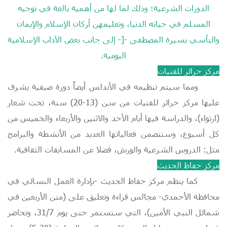
الدورات الشرعية؛ وذلك لما لها من أهمية بالغة في توجيه
المسلم في حياته الدنيا، وتعليمهن أركان الإسلام والإيمان
والتأسي بسيرة المصطفى -[- إلى جانب بعض الآداب الإسلامية
اليومية.
مركز حرائر للفتيات
ومما سيتم تنظيمه في الأندلس أيضاً دورة صيفية يشرف
عليها مركز حرائر للفتيات من سن (13-20) سنة، تحت شعار
(ارتواء)، والدراسة فيها أيام الأحد والاثنين والأربعاء والخميس من
كل أسبوع، وستتضمن فعالياتها العديد من الأنشطة والبرامج
مثل: الدروس الشرعية والورش، فضلا عن المسابقات الثقافية.
مركز حفاظ الحديث
كما ينظم مركز حفاظ الحديث -بإدارة العمل النسائي في
محافظة الأحمدي- مجالس قراءة وتعليق على (متن الأربعين في
شمائل النبي الأمين)، التي ستستمر حتى يوم 31/7، وتحاضر