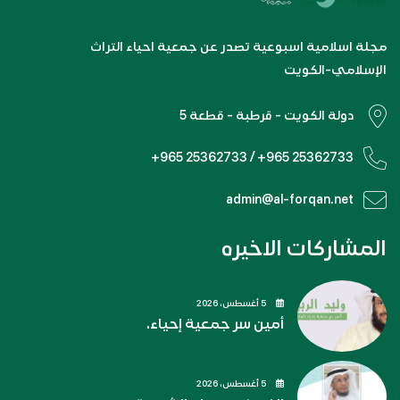
مجلة اسلامية اسبوعية تصدر عن جمعية احياء التراث
الإسلامي-الكويت
دولة الكويت - قرطبة - قطعة 5
+965 25362733 / +965 25362733
admin@al-forqan.net
المشاركات الاخيره
5 أغسطس، 2026
أمين سر جمعية إحياء.
5 أغسطس، 2026