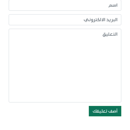
أضف تعليقك