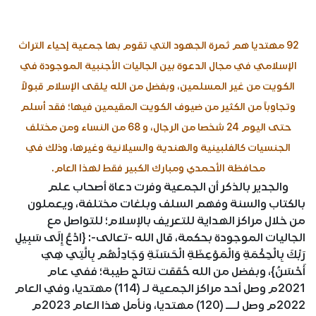
92 مهتديا هم ثمرة الجهود التي تقوم بها جمعية إحياء التراث
الإسلامي في مجال الدعوة بين الجاليات الأجنبية الموجودة في
الكويت من غير المسلمين، وبفضل من الله يلقى الإسلام قبولاً
وتجاوباً من الكثير من ضيوف الكويت المقيمين فيها؛ فقد أسلم
حتى اليوم 24 شخصا من الرجال، و 68 من النساء ومن مختلف
الجنسيات كالفلبينية والهندية والسيلانية وغيرها، وذلك في
محافظة الأحمدي ومبارك الكبير فقط لهذا العام.
والجدير بالذكر أن الجمعية وفرت دعاة أصحاب علم
بالكتاب والسنة وفهم السلف وبلغات مختلفة، ويعملون
من خلال مراكز الهداية للتعريف بالإسلام؛ للتواصل مع
الجاليات الموجودة بحكمة، قال الله -تعالى-: {ادْعُ إِلَى سَبِيلِ
رَبِّكَ بِالْحِكْمَةِ وَالْمَوْعِظَةِ الْحَسَنَةِ وَجَادِلْهُم بِالَّتِي هِيَ
أَحْسَنُ}، وبفضل من الله حُققت نتائج طيبة؛ ففي عام
2021م وصل أحد مراكز الجمعية لـ (114) مهتديا، وفي العام
2022م وصل لـــ (120) مهتديا، ونأمل هذا العام 2023م