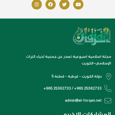
مجلة اسلامية اسبوعية تصدر عن جمعية احياء التراث
الإسلامي-الكويت
دولة الكويت - قرطبة - قطعة 5
+965 25362733 / +965 25362733
admin@al-forqan.net
المشاركات الاخيره