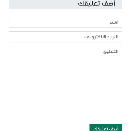
أضف تعليقك
أضف تعليقك