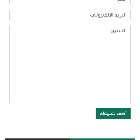
أضف تعليقك