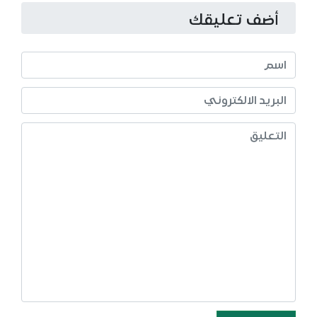
أضف تعليقك