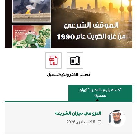
تصفح الكتروني
تحميل
"كلمة رئيس التحرير " أوراق
صحفية
الغزو في ميزان الشريعة
5 أغسطس, 2026