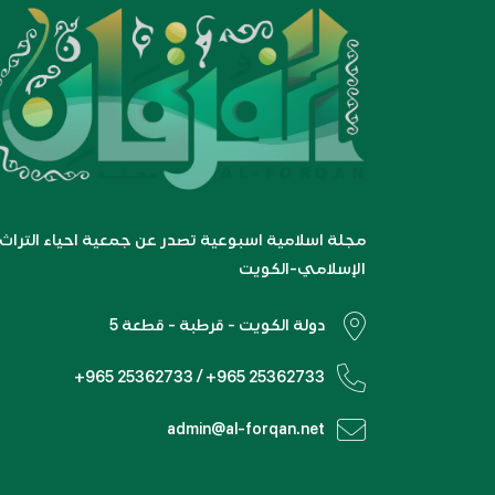
مجلة اسلامية اسبوعية تصدر عن جمعية احياء التراث
الإسلامي-الكويت
دولة الكويت - قرطبة - قطعة 5
+965 25362733 / +965 25362733
admin@al-forqan.net