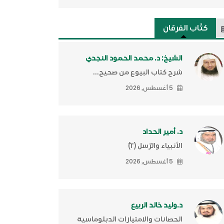
كتَّاب الفرقان
الشيخ: د. محمد الحمود النجدي
شرح كتاب البيوع من صحيح...
5 أغسطس, 2026
د. أمير الحداد
الأنبياء والرّسل (٢)ّ
5 أغسطس, 2026
د.وليد خالد الربيع
الحصانات والامتيازات الدبلوماسية