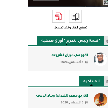
تصفح الكتروني
تحميل
"كلمة رئيس التحرير " أوراق صحفية
الغزو في ميزان الشريعة
5 أغسطس, 2026
الافتتاحية
التاريخ مصدر للهداية وبناء الوعي
3 أغسطس, 2026