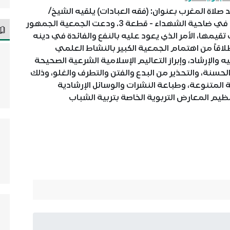
 صلاة المغرب بعنوان: (فقه العبادات) يلقيه الشيخ/
مشاري صلاح الطاهر في مسجد (سبيكة الدخان) في ضاحية الشهداء - قطعة 3. ودعت الجمعية الجمهور
قيمها، الأمر الذي يعود عليه بالنفع والفائدة في دينه
اقاً من اهتمام الجمعية الكبير بالنشاط العلمي
 والإرشاد، وإبراز التعاليم الإسلامية الشرعية الصحيحة
حسنة، والتحذير من البدع والفتن والتطرف والغلو، وذلك
المتنوعة، وطباعة النشرات والوسائل الإرشادية
يم المعارض التربوية الخاصة بتربية الشباب