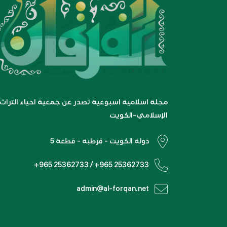
مجلة اسلامية اسبوعية تصدر عن جمعية احياء التراث
الإسلامي-الكويت
دولة الكويت - قرطبة - قطعة 5
+965 25362733 / +965 25362733
admin@al-forqan.net