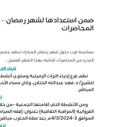
ضمن استعدادها لشهر رمضان – إح
المحاضرات
بمناسبة قرب حلول شهر رمضان المبارك تنظم جمعية إحي
العديد من المحاضرات الخاصة بهذا الشهر الفضيل..
إحياء الت
نظم فرع إحياء التراث الرميثية وسلوى أنشطة 
المباشر.
تر
ومن الأنشطة التي أقامتها الجمعية -من خلال
الفروانية (المراقبة الثقافية) بعنوان: (فقه الص
الموافق 3-4/3/2024م بعد صلاة المغرب مباشرة في مسجد (عبدالله الزير) الكائن في العمرية - قطعة 2.
ترا