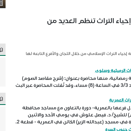
ياء التراث تنظم العديد من
اء التراث الإسلامي من خلال اللجان والأفرع التابعة لها
راث الرميثية وسلوى
رمضانية، منها محاضرة بعنوان: (شرح مقاصد الصوم)
للشيخ/ د. فهد عبدالله الختلان، وكان مساء الأحد 3/3 في الساعة (8) مساء، وقد نُقلت المحاضرة عبر البث
اث العمرية
 فرعها بالعمرية- دورة بالتعاون مع مساجد محافظة
يام) للشيخ/ د. فيصل علوش في يومي الأحد والاثنين
ث جنوب السرة