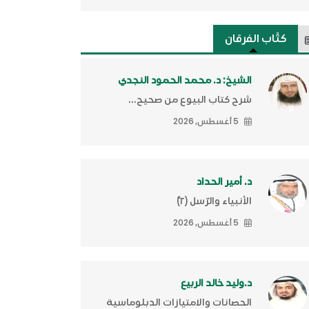
كتَّاب الفرقان
الشيخ: د. محمد الحمود النجدي
شرح كتاب البيوع من صحيح...
5 أغسطس, 2026
د. أمير الحداد
الأنبياء والرّسل (٢)ّ
5 أغسطس, 2026
د.وليد خالد الربيع
الحصانات والامتيازات الدبلوماسية