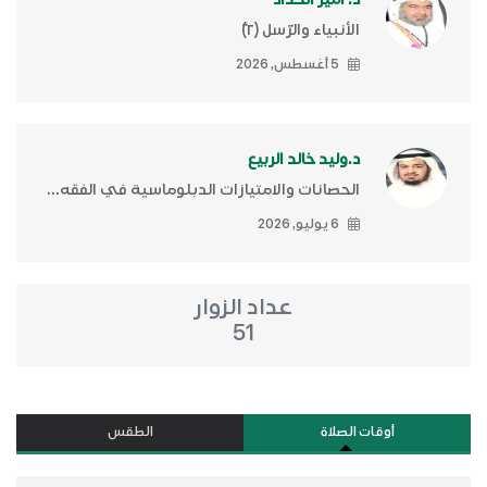
الأنبياء والرّسل (٢)ّ
5 أغسطس, 2026
د.وليد خالد الربيع
الحصانات والامتيازات الدبلوماسية في الفقه...
6 يوليو, 2026
عداد الزوار
51
أوقات الصلاة
الطقس