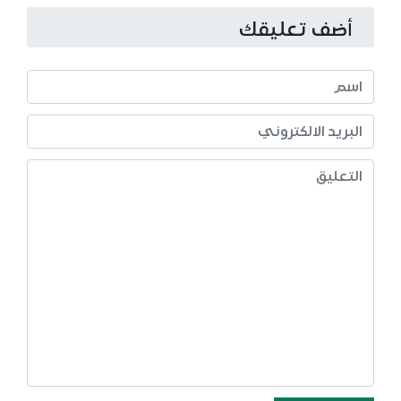
أضف تعليقك