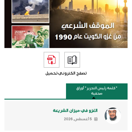
تصفح الكتروني
تحميل
"كلمة رئيس التحرير " أوراق
صحفية
الغزو في ميزان الشريعة
5 أغسطس, 2026