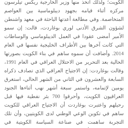
الكويت؛ ولذلك اتخذ منها وزير الخارجية ريكس تيلرسون
مركزه أثناء قيامه بجهود ديبلوماسية بين العواصم
المتخاصمة. وفي مطالعة أعدتها الباحثة في معهد واشنطن
لشؤون الشرق الأدنى لوري بوغاردت، قالت: إن سمو
الأمير أمضى عقودا في العمل الديبلوماسي والوساطات
التي كانت آخرها بين الأطراف الخليجية نفسها في العام
2014. وأضافت أن سموه ساهم في بناء الكويت بصورتها
الحالية بعد التحرير من الاحتلال العراقي في العام 1991،
وقالت بوغاردت: إن الاجتياح العراقي الذي تصادف ذكراه
السابعة والعشرون في الثاني من الشهر الحالي، استغرق
يومين لإتمامه، واستمر سبعة أشهر نهب أثناءها الجنود
العراقيون الكويت، وأحرقوا 700 بئر نفطية فيها قبل
رحيلهم واعتبرت بوغاردت أن الاجتياح العراقي للكويت
ساهم في تكوين الوعي الوطني لدى الكويتيين، وأن تلك
التجربة ساهمت في صناعة السياسة الكويتية في