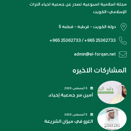
مجلة اسلامية اسبوعية تصدر عن جمعية احياء التراث
الإسلامي-الكويت
دولة الكويت - قرطبة - قطعة 5
+965 25362733 / +965 25362733
admin@al-forqan.net
المشاركات الاخيره
5 أغسطس، 2026
أمين سر جمعية إحياء.
5 أغسطس، 2026
الغزو في ميزان الشريعة