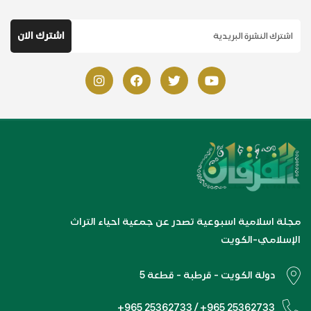
مجلة اسلامية اسبوعية تصدر عن جمعية احياء التراث
الإسلامي-الكويت
دولة الكويت - قرطبة - قطعة 5
+965 25362733 / +965 25362733