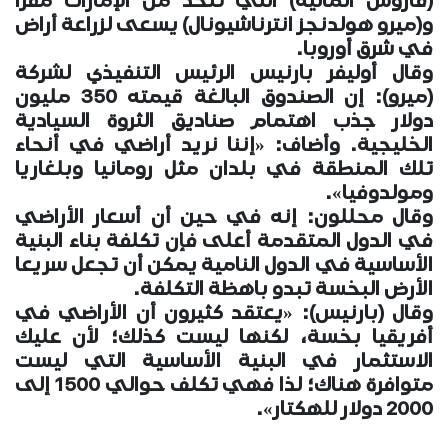
(فاروس المالية) التي تتخذ من الإمارات مقرا
و(ميرو هولدنجز انترناشيونال) يسعى لزراعة أراض
في شرق أوروبا.
وقال أوليفر بارنيس الرئيس التنفيذي لشركة
(ميرو): إن الصندوق البالغة قيمته 350 مليون
دولار جذب اهتمام صناديق الثروة السيادية
الخليجية. وأضاف: «إننا نريد أراضي في أنحاء
تلك المنطقة في بلدان مثل رومانيا وبلغاريا
ومولدوفيا».
وقال محللون: إنه في حين أن أسعار الأراضي
في الدول المتقدمة أعلى فإن تكلفة بناء البنية
الأساسية في الدول النامية يمكن أن تجعل سريعا
الأرض البخسة تبدو باهظة التكلفة.
وقال (بارنيس): «يعتقد كثيرون أن الأراضي في
أفريقيا بخسة، لكنها ليست كذلك؛ لأن عليك
الاستثمار في البنية الأساسية التي ليست
متوافرة هناك؛ لذا فهي تكلف حوالي 1500 إلى
2000 دولار للهكتار».