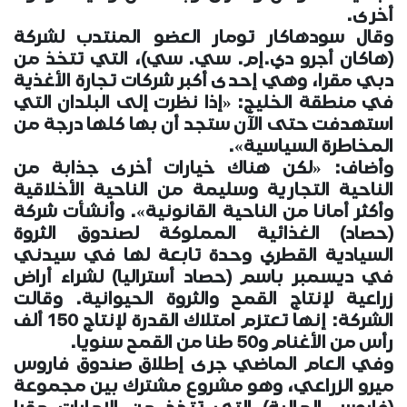
أخرى.
وقال سودهاكار تومار العضو المنتدب لشركة
(هاكان أجرو دي.إم. سي. سي)، التي تتخذ من
دبي مقرا، وهي إحدى أكبر شركات تجارة الأغذية
في منطقة الخليج: «إذا نظرت إلى البلدان التي
استهدفت حتى الآن ستجد أن بها كلها درجة من
المخاطرة السياسية».
وأضاف: «لكن هناك خيارات أخرى جذابة من
الناحية التجارية وسليمة من الناحية الأخلاقية
وأكثر أمانا من الناحية القانونية». وأنشأت شركة
(حصاد) الغذائية المملوكة لصندوق الثروة
السيادية القطري وحدة تابعة لها في سيدني
في ديسمبر باسم (حصاد أستراليا) لشراء أراض
زراعية لإنتاج القمح والثروة الحيوانية. وقالت
الشركة: إنها تعتزم امتلاك القدرة لإنتاج 150 ألف
رأس من الأغنام و50 طنا من القمح سنويا.
وفي العام الماضي جرى إطلاق صندوق فاروس
ميرو الزراعي، وهو مشروع مشترك بين مجموعة