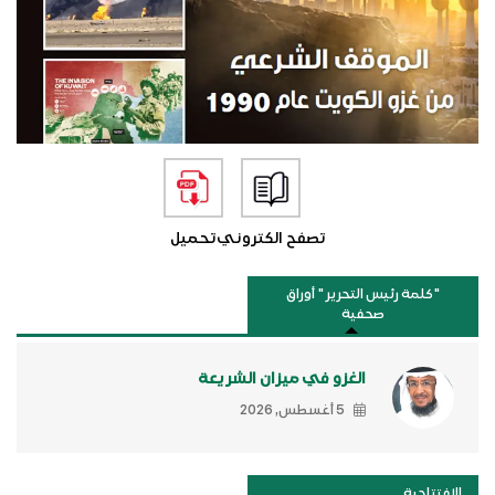
تصفح الكتروني
تحميل
"كلمة رئيس التحرير " أوراق
صحفية
الغزو في ميزان الشريعة
5 أغسطس, 2026
الافتتاحية