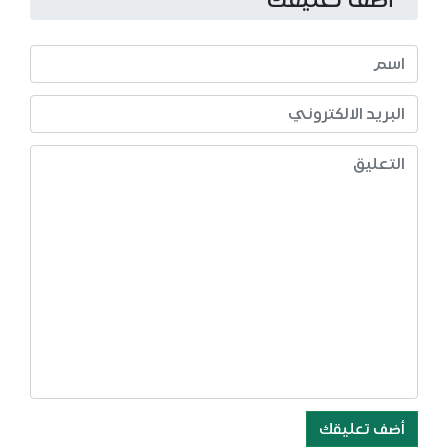
أضف تعليقك