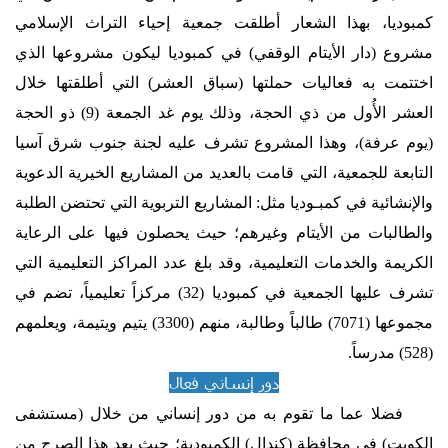
كمبوديا، بهذا الشعار أطلقت جمعية إحياء التراث الإسلامي
مشروع (دار الأيتام الوقفي) في كمبوديا ليكون مشروعها الذي
اختتمت به فعاليات حملتها (سباق العشر) التي أطلقتها خلال
العشر الأُول من ذي الحجة، وذلك يوم غد الجمعة (9) ذو الحجة
(يوم عرفة)، وهذا المشروع تشرف عليه لجنة جنوب شرق آسيا
التابعة للجمعية، التي قامت بالعديد من المشاريع الخيرية الدعوية
والإنشائية في كمبـوديا مثل: المشاريع التربوية التي تحتضن الطلبة
والطالبات من الأيتام وغيرهم؛ حيث يحصلون فيها على الرعاية
الكريمة والخدمات التعليمية، وقد بلغ عدد المراكز التعليمية التي
تشرف عليها الجمعية في كمبوديا (32) مركزاً تعليمياً، تضم في
مجموعها (7071) طالباً وطالبة، منهم (3300) يتيم ويتيمة، ويعلمهم
(528) مدرساً.
دور إنساني فعال
فضلا عما ما تقوم به من دور إنساني من خلال (مستشفى
الكويت) في محافظة (كندال) الكمبودية؛ حيث يعد هذا الصرح من