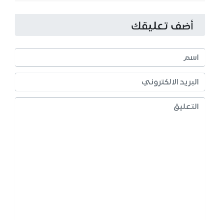
أضف تعليقك