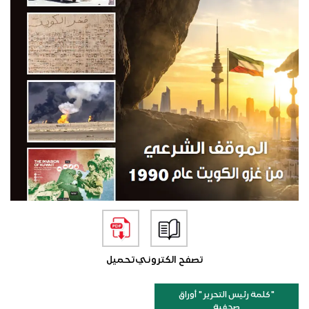
تصفح الكتروني
تحميل
"كلمة رئيس التحرير " أوراق
صحفية