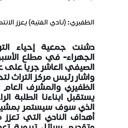
الظفيري: (نادي الفتية) يعزز الانتم
دشنت جمعية إحياء الت
الجهراء- في مطلع الأسبوع
الصيفي العاشر جريا على عا
واشار رئيس مركز التراث لت
الظفيري والمشرف العام عل
يستقبل ابناءنا الطلبة ال
الذي سوف سيستمر بمشيئة 
أهداف النادي التي تعزز من
وتقديم رسائل تربوية تعود