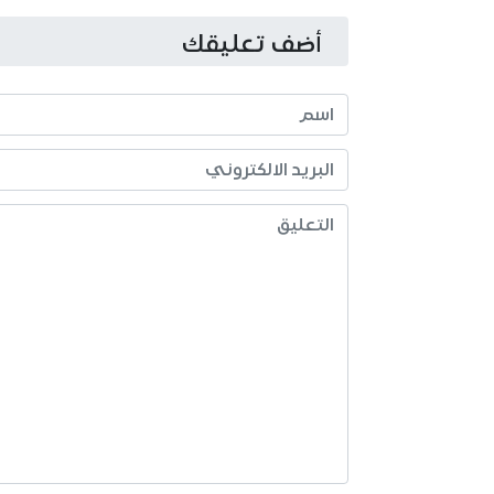
أضف تعليقك