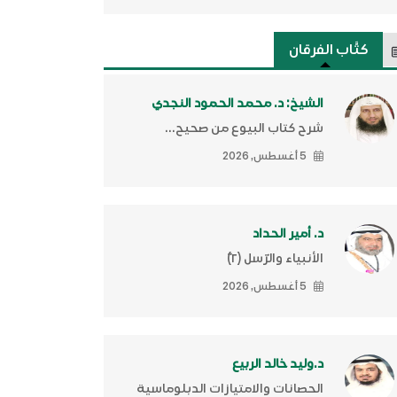
كتَّاب الفرقان
الشيخ: د. محمد الحمود النجدي
شرح كتاب البيوع من صحيح...
5 أغسطس, 2026
د. أمير الحداد
الأنبياء والرّسل (٢)ّ
5 أغسطس, 2026
د.وليد خالد الربيع
الحصانات والامتيازات الدبلوماسية