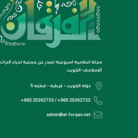
مجلة اسلامية اسبوعية تصدر عن جمعية احياء التراث
الإسلامي-الكويت
دولة الكويت - قرطبة - قطعة 5
+965 25362733 / +965 25362733
admin@al-forqan.net