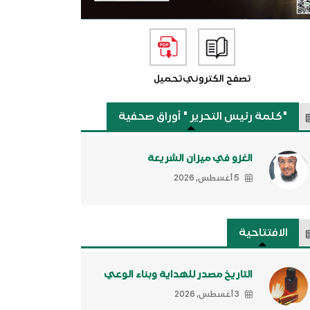
تصفح الكتروني
تحميل
"كلمة رئيس التحرير " أوراق صحفية
الغزو في ميزان الشريعة
5 أغسطس, 2026
الافتتاحية
التاريخ مصدر للهداية وبناء الوعي
3 أغسطس, 2026