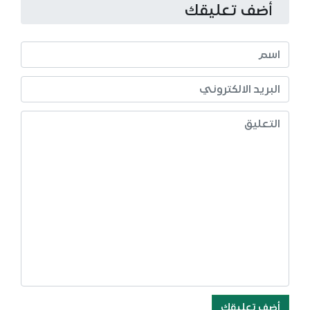
أضف تعليقك
أضف تعليقك