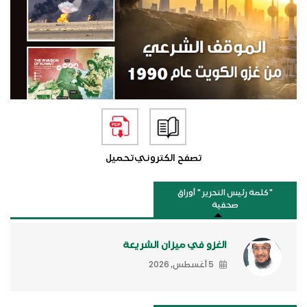
تصفح الكتروني
تحميل
"كلمة رئيس التحرير " أوراق
صحفية
الغزو في ميزان الشريعة
5 أغسطس, 2026